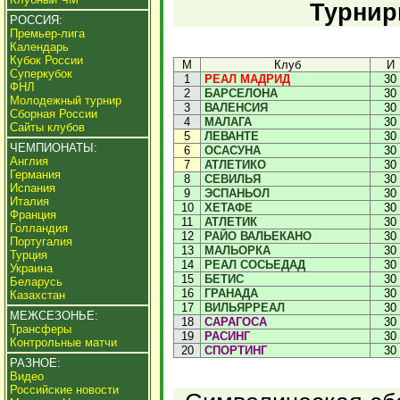
Турнир
РОССИЯ:
Премьер-лига
Календарь
Кубок России
М
Клуб
И
Суперкубок
1
РЕАЛ МАДРИД
30
ФНЛ
2
БАРСЕЛОНА
30
Молодежный турнир
3
ВАЛЕНСИЯ
30
Сборная России
4
МАЛАГА
30
Сайты клубов
5
ЛЕВАНТЕ
30
ЧЕМПИОНАТЫ:
6
ОСАСУНА
30
Англия
7
АТЛЕТИКО
30
Германия
8
СЕВИЛЬЯ
30
Испания
9
ЭСПАНЬОЛ
30
Италия
10
ХЕТАФЕ
30
Франция
11
АТЛЕТИК
30
Голландия
12
РАЙО ВАЛЬЕКАНО
30
Португалия
13
МАЛЬОРКА
30
Турция
14
РЕАЛ СОСЬЕДАД
30
Украина
15
БЕТИС
30
Беларусь
16
ГРАНАДА
30
Казахстан
17
ВИЛЬЯРРЕАЛ
30
МЕЖСЕЗОНЬЕ:
18
САРАГОСА
30
Трансферы
19
РАСИНГ
30
Контрольные матчи
20
СПОРТИНГ
30
РАЗНОЕ:
Видео
Российские новости