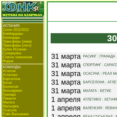
ИСПАНИЯ:
Сезон 2011/2012
Бомбардиры
30
Календарь
Трансферы (зима)
Трансферы (лето)
Кубок Испании
Суперкубок
31 марта
РАСИНГ
:
ГРАНАДА
Список чемпионов
Форум
31 марта
СПОРТИНГ
:
САРАГ
КОМАНДЫ:
Атлетик
31 марта
ОСАСУНА
:
РЕАЛ М
Атлетико
Барселона
31 марта
БАРСЕЛОНА
:
АТЛЕ
Бетис
Валенсия
31 марта
Вильярреал
МАЛАГА
:
БЕТИС
Гранада
1 апреля
Леванте
АТЛЕТИКО
:
ХЕТАФ
Малага
1 апреля
Мальорка
ВАЛЕНСИЯ
:
ЛЕВАН
Осасуна
Райо Вальекано
1 апреля
РЕАЛ СОСЬЕДАД
: