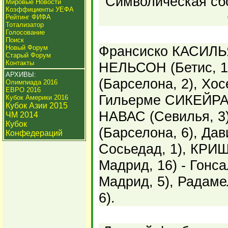
Символическая сбо
Мировые Новости
Коэффициенты УЕФА
Рейтинг ФИФА
Тотализатор
Голосование
Поиск
Франсиско КАСИЛЬЯ
Новый Форум
Старый Форум
Контакты
НЕЛЬСОН (Бетис, 1
АРХИВЫ:
(Барселона, 2), Хо
Олимпиада 2016
ЕВРО 2016
Гильерме СИКЕЙРА 
Кубок Америки 2016
Кубок Азии 2015
НАВАС (Севилья, 3
ЧМ 2014
Кубок
(Барселона, 6), Д
Конфедераций
Сосьедад, 1), КР
Мадрид, 16) - Гонс
Мадрид, 5), Радам
6).