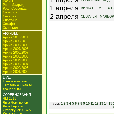
Расинг
Реал Мадрид
1 апреля
ВИЛЬЯРРЕАЛ
:
ЭСП
Реал Сосьедад
Сарагоса
2 апреля
Севилья
СЕВИЛЬЯ
:
МАЛЬОР
Спортинг
Хетафе
Эспаньол
АРХИВЫ:
Архив 2010/2011
Архив 2009/2010
Архив 2008/2009
Архив 2007/2008
Архив 2006/2007
Архив 2005/2006
Архив 2004/2005
Архив 2003/2004
Архив 2002/2003
Архив 2001/2002
LIVE:
Live-результаты
Текстовые Онлайн
трансляции
СОРЕВНОВАНИЯ:
ЧМ 2018
Лига Чемпионов
Туры:
1
2
3
4
5
6
7
8
9
10
11
12
13
14
15
Лига Европы
3
Суперкубок УЕФА
Клубный ЧМ