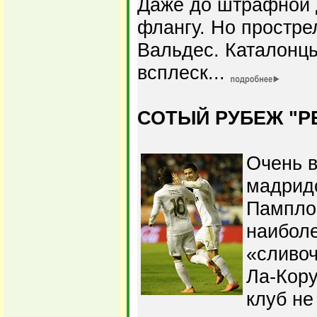
Даже до штрафной 
флангу. Но простре
Вальдес. Каталонц
всплеск...
СОТЫЙ РУБЕЖ "Р
Очень в
мадридс
Пампло
наибол
«сливоч
Ла-Кору
клуб не