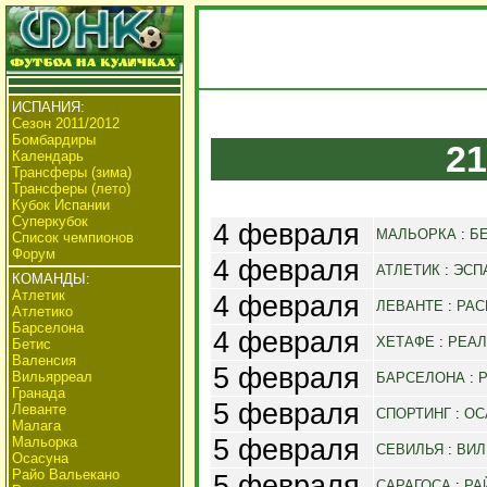
ИСПАНИЯ:
Сезон 2011/2012
Бомбардиры
21
Календарь
Трансферы (зима)
Трансферы (лето)
Кубок Испании
Суперкубок
4 февраля
МАЛЬОРКА
:
Б
Список чемпионов
Форум
4 февраля
АТЛЕТИК
:
ЭСП
КОМАНДЫ:
Атлетик
4 февраля
ЛЕВАНТЕ
:
РАС
Атлетико
Барселона
4 февраля
ХЕТАФЕ
:
РЕАЛ
Бетис
Валенсия
5 февраля
Вильярреал
БАРСЕЛОНА
:
Гранада
5 февраля
Леванте
СПОРТИНГ
:
ОС
Малага
5 февраля
Мальорка
СЕВИЛЬЯ
:
ВИЛ
Осасуна
Райо Вальекано
5 февраля
САРАГОСА
:
РА