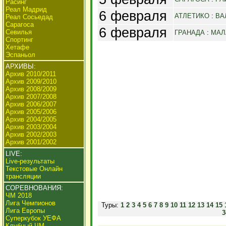
Расинг
Реал Мадрид
6 февраля
АТЛЕТИКО
:
ВА
Реал Сосьедад
Сарагоса
6 февраля
Севилья
ГРАНАДА
:
МАЛ
Спортинг
Хетафе
Эспаньол
АРХИВЫ:
Архив 2010/2011
Архив 2009/2010
Архив 2008/2009
Архив 2007/2008
Архив 2006/2007
Архив 2005/2006
Архив 2004/2005
Архив 2003/2004
Архив 2002/2003
Архив 2001/2002
LIVE:
Live-результаты
Текстовые Онлайн
трансляции
СОРЕВНОВАНИЯ:
ЧМ 2018
Лига Чемпионов
Туры:
1
2
3
4
5
6
7
8
9
10
11
12
13
14
15
Лига Европы
3
Суперкубок УЕФА
Клубный ЧМ