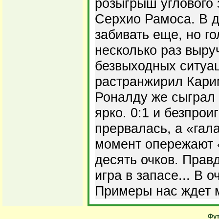
розыгрыш углового
Серхио Рамоса. В 
забивать еще, но г
несколько раз выру
безвыходных ситуа
растранжирил Кари
Роналду же сыграл 
ярко. 0:1 и безпро
прервалась, а «гал
момент опережают 
десять очков. Правд
игра в запасе... В 
Примеры нас ждет 
Фут