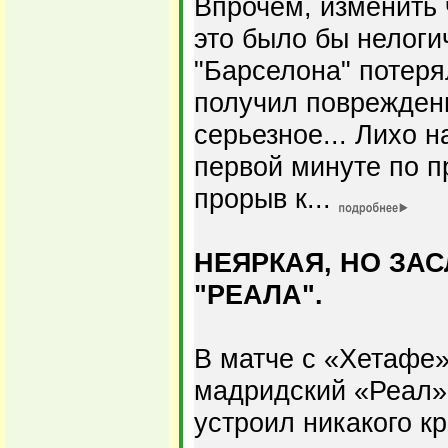
Впрочем, изменить 
это было бы нелогич
"Барселона" потеря
получил повреждени
серьезное... Лихо н
первой минуте по 
прорыв к...
НЕЯРКАЯ, НО ЗА
"РЕАЛА".
В матче с «Хетафе
мадридский «Реал»
устроил никакого к