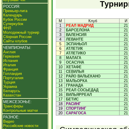
Турнир
РОССИЯ:
Премьер-лига
Календарь
Кубок России
М
Клуб
И
Суперкубок
1
РЕАЛ МАДРИД
21
ФНЛ
2
БАРСЕЛОНА
21
Молодежный турнир
3
ВАЛЕНСИЯ
21
Сборная России
4
ЛЕВАНТЕ
21
Сайты клубов
5
ЭСПАНЬОЛ
21
ЧЕМПИОНАТЫ:
6
АТЛЕТИК
21
Англия
7
АТЛЕТИКО
21
Германия
8
МАЛАГА
21
Испания
9
ОСАСУНА
21
Италия
10
ХЕТАФЕ
21
Франция
11
СЕВИЛЬЯ
21
Голландия
12
РАЙО ВАЛЬЕКАНО
21
Португалия
13
МАЛЬОРКА
21
Турция
14
ГРАНАДА
21
Украина
15
РЕАЛ СОСЬЕДАД
21
Беларусь
16
ВИЛЬЯРРЕАЛ
21
Казахстан
17
БЕТИС
21
МЕЖСЕЗОНЬЕ:
18
РАСИНГ
21
Трансферы
19
СПОРТИНГ
21
Контрольные матчи
20
САРАГОСА
21
РАЗНОЕ:
Видео
Российские новости