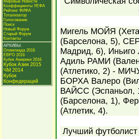
Символическая сбо
Мировые Новости
Коэффициенты УЕФА
Рейтинг ФИФА
Тотализатор
Голосование
Поиск
Мигель МОЙЯ (Хета
Новый Форум
Старый Форум
Контакты
(Барселона, 5), С
АРХИВЫ:
Мадрид, 6), Иньиго
Олимпиада 2016
ЕВРО 2016
Адиль РАМИ (Вален
Кубок Америки 2016
Кубок Азии 2015
(Атлетико, 2) - МИЧ
ЧМ 2014
Кубок
БОРХА Валеро (Вил
Конфедераций
ВАЙСС (Эспаньол, 
(Барселона, 1), Ф
(Атлетик, 4).
Лучший футболист 