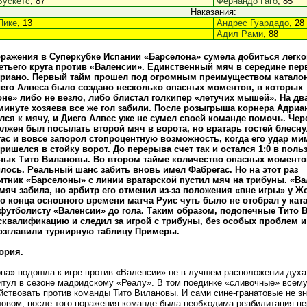
Бускетс
, 87
Фернандо Гаго
, 85
Наказания:
Пике
, 13
Андрес Гуардадо
, 28
Адил Рами
, 88
ражения в Суперкубке Испании «Барселона» сумела добиться легк
етьего круга против «Валенсии». Единственный мяч в середине пер
дриано. Первый тайм прошел под огромным преимуществом каталон
его Алвеса было создано несколько опасных моментов, в которых
не» либо не везло, либо блистал голкипер «летучих мышей». На дв
минуте хозяева все же гол забили. После розыгрыша корнера Адриа
ся к мячу, и Диего Алвес уже не сумел своей команде помочь. Чер
лжен был посылать второй мяч в ворота, но вратарь гостей блесну
ас и вовсе запорол стопроцентную возможность, когда его удар ми
ришелся в стойку ворот. До перерыва счет так и остался 1:0 в поль
ных Тито Вилановы. Во втором тайме количество опасных моменто
ось. Реальный шанс забить вновь имел Фабрегас. Но на этот раз
тник «Барселоны» с линии вратарской пустил мяч на трибуны. «Ва
мяч забила, но арбитр его отменил из-за положения «вне игры» у Жо
о конца основного времени матча Руис чуть было не отобрал у кат
футболисту «Валенсии» до гола. Таким образом, подопечные Тито
квалификацию и следил за игрой с трибуны, без особых проблем и 
озглавили турнирную таблицу Примеры.
ория.
на» подошла к игре против «Валенсии» не в лучшем расположении духа
итул в сезоне мадридскому «Реалу». В том поединке «сливочные» всему 
йствовать против команды Тито Вилановы. И сами сине-гранатовые не зн
овом, после того поражения команде была необходима реабилитация п