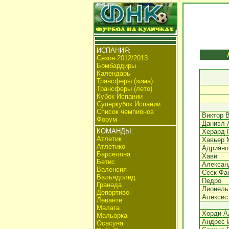
ИСПАНИЯ:
Сезон 2012/2013
Бомбардиры
Календарь
Трансферы (зима)
Трансферы (лето)
Кубок Испании
Суперкубок Испании
Список чемпионов
Виктор 
Форум
Даниэл 
КОМАНДЫ:
Херард 
Атлетик
Хавьер 
Атлетико
Адриано
Барселона
Хави
Бетис
Алексан
Валенсия
Сеск Фа
Вальядолид
Педро
Гранада
Лионель
Депортиво
Алексис
Леванте
Малага
Хорди А
Мальорка
Андрес 
Осасуна