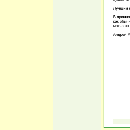
Лучший и
В принци
как обыч
матча он
Андрей М