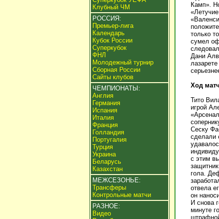
Камп». Н
Клубный ЧМ
«Летучие
РОССИЯ:
«Валенси
Премьер-лига
положите
Календарь
только т
Кубок России
сумел оф
Суперкубок
следовал
ФНЛ
Дани Алв
Молодежный турнир
лазарете
Сборная России
серьезне
Сайты клубов
Ход матч
ЧЕМПИОНАТЫ:
Англия
Тито Вил
Германия
игрой Ал
Испания
«Арсенал
Италия
соперник
Франция
Сеску Фа
Голландия
сделали 
Португалия
удавалос
Турция
индивиду
Украина
с этим в
Беларусь
защитник
Казахстан
гола. Де
МЕЖСЕЗОНЬЕ:
заработа
Трансферы
отвела е
Контрольные матчи
он нанос
И снова 
РАЗНОЕ:
минуте г
Видео
штрафной