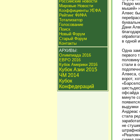
Российские новости
Педро мо
Мировые Новости
мышей» н
Коэффициенты УЕФА
Алвес бы
Рейтинг ФИФА
перебрас
Тотализатор
буквальн
Голосование
Дани Алв
Поиск
благодар
Новый Форум
обработа
Старый Форум
в одной и
Контакты
АРХИВЫ:
Одна зам
Олимпиада 2016
первого 
ЕВРО 2016
половину
Кубок Америки 2016
стали в 
Кубок Азии 2015
подопечн
Алвеса, 
ЧМ 2014
ворот, х
Кубок
«Барселон
Конфедераций
шестьдес
офсайда 
минуте с
появился
выдумки 
Андреас 
стала ре
заработа
не стуше
штрафной 
«Реалом»
сумел то