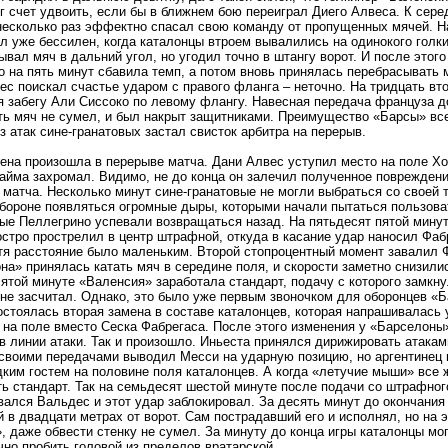
г счет удвоить, если бы в ближнем бою переиграл Диего Алвеса. К сере
есколько раз эффектно спасал свою команду от пропущенных мячей. Н
л уже бессилен, когда каталонцы втроем вывалились на одинокого голки
ывал мяч в дальний угол, но угодил точно в штангу ворот. И после это
о на пять минут сбавила темп, а потом вновь принялась перебрасывать
ес поискал счастье ударом с правого фланга – неточно. На тридцать вто
я забегу Али Сиссоко по левому флангу. Навесная передача француза д
ть мяч не сумел, и был накрыт защитниками. Преимущество «Барсы» вс
з атак сине-гранатовых застал свисток арбитра на перерыв.
ена произошла в перерыве матча. Дани Алвес уступил место на поле Хо
тайма захромал. Видимо, не до конца он залечил полученное повреждени
 матча. Несколько минут сине-гранатовые не могли выбраться со своей 
обороне появляться огромные дыры, которыми начали пытаться пользова
ые Пеллегрино успевали возвращаться назад. На пятьдесят пятой мину
остро прострелил в центр штрафной, откуда в касание удар наносил Фаб
отя расстояние было маленьким. Второй стопроцентный момент завалил Ф
а» принялась катать мяч в середине поля, и скорости заметно снизились
ятой минуте «Валенсия» заработала стандарт, подачу с которого замкну
не засчитал. Однако, это было уже первым звоночком для оборонцев «Б
остоялась вторая замена в составе каталонцев, которая напрашивалась
 на поле вместо Сеска Фабрегаса. После этого изменения у «Барселон
в линии атаки. Так и произошло. Иньеста принялся дирижировать атакам
своими передачами выводил Месси на ударную позицию, но аргентинец 
дким гостем на половине поля каталонцев. А когда «летучие мыши» все ж
ть стандарт. Так на семьдесят шестой минуте после подачи со штрафног
вался Вальдес и этот удар заблокировал. За десять минут до окончания
в двадцати метрах от ворот. Сам пострадавший его и исполнял, но на это
, даже обвести стенку не сумел. За минуту до конца игры каталонцы мог
чно пробить головой из пределов вратарской.