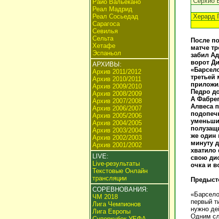
Серхио 
Райо Вальекано
Реал Мадрид
Реал Сосьедад
Херард 
Сарагоса
Севилья
Сельта
После по
Хетафе
матче тр
Эспаньол
забил А
ворот Ди
АРХИВЫ:
«Барсело
Архив 2011/2012
третьей 
Архив 2010/2011
приложил
Архив 2009/2010
Педро до
Архив 2008/2009
А Фабрег
Архив 2007/2008
Алвеса п
Архив 2006/2007
подопеч
Архив 2005/2006
уменьшил
Архив 2004/2005
полузащи
Архив 2003/2004
же один 
Архив 2002/2003
минуту д
Архив 2001/2002
хватило 
LIVE:
свою дис
Live-результаты
очка и в
Текстовые Онлайн
трансляции
Предыст
СОРЕВНОВАНИЯ:
«Барсело
ЧМ 2018
первый т
Лига Чемпионов
нужно де
Лига Европы
Одним сл
Суперкубок УЕФА