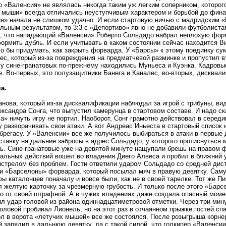
о «Валенсия» не являлась никогда таким уж легким соперником, которог
 мыши» всегда отличались неуступчивым характером и борьбой до финал
я» начала не слишком удачно. И если стартовую ничью с мадридским 
льным результатом, то 3:3 с «Депортиво» явно не добавили футболист
о, что нападающий «Валенсии» Роберто Сольдадо набрал неплохую форму
ормить дубль. И если учитывать в каком состоянии сейчас находится В
о бы придумать, как закрыть форварда. У «Барсы» к этому поединку су
ес, который из-за повреждения на предматчевой разминке и пропустил вт
 у сине-гранатовых по-прежнему находились Муньеса и Куэнка. Кадровы
е. Во-первых, это полузащитники Банега и Каналес, во-вторых, дисквал
а.
анова, который из-за дисквалификации наблюдал за игрой с трибуны, ви
ександра Сонга, что выпустил камерунца в стартовом составе. И надо ск
а» ничуть игру не портил. Наоборот, Сонг грамотно действовал в середи
у разворачивать свои атаки. А вот Андреас Иньеста в стартовый список 
брегасу. У «Валенсии» все же получилось выбираться в атаки в первые
ставку на дальние забросы в адрес Сольдадо, у которого протиснуться 
ь. Сине-гранатовые уже на девятой минуте нащупали брешь на правом фл
альных действий вошел во владения Диего Алвеса и пробил в ближний 
ыстрелом без проблем. Гости ответили ударом Сольдадо со средней дис
и «Барселоны» форварда, который посылал мяч в правую девятку. Саму
фы каталонцев поначалу и вовсе были, как не в своей тарелке. Тот же П
л желтую карточку за чрезмерную грубость. И только после этого «Барс
го от своей штрафной. А в чужих владениях даже создала опасный момен
ил удар головой из района одиннадцатиметровой отметки. Через три мин
головой пробивал Лионель, но на этот раз в отчаянном прыжке гостей сп
ол в ворота «летучих мышей» все же состоялся. После розыгрыша корнер
 зарядил в дальнюю девятку, да с такой силой, что голкипер «Валенсии