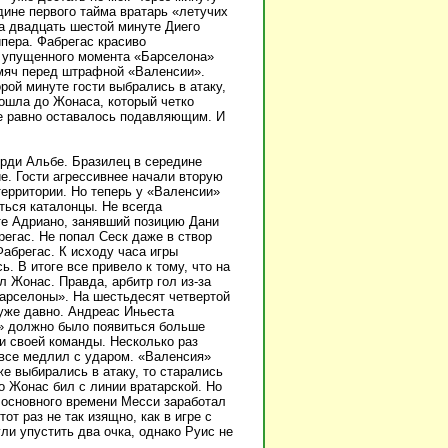
дине первого тайма вратарь «летучих
а двадцать шестой минуте Диего
пера. Фабрегас красиво
го упущенного момента «Барселона»
 мяч перед штрафной «Валенсии».
рой минуте гости выбрались в атаку,
ошла до Жонаса, который четко
е равно оставалось подавляющим. И
рди Альбе. Бразилец в середине
е. Гости агрессивнее начали вторую
территории. Но теперь у «Валенсии»
ться каталонцы. Не всегда
те Адриано, занявший позицию Дани
регас. Не попал Сеск даже в створ
абрегас. К исходу часа игры
. В итоге все привело к тому, что на
л Жонас. Правда, арбитр гол из-за
арселоны». На шестьдесят четвертой
 уже давно. Андреас Иньеста
ы» должно было появиться больше
и своей команды. Несколько раз
все медлил с ударом. «Валенсия»
е выбирались в атаку, то старались
о Жонас бил с линии вратарской. Но
 основного времени Месси заработал
т раз не так изящно, как в игре с
ли упустить два очка, однако Руис не