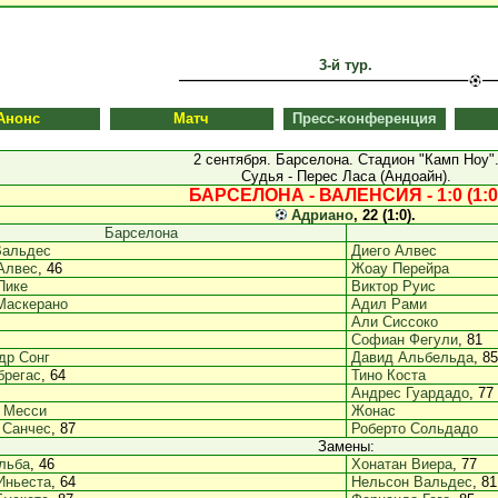
3-й тур.
Анонс
Матч
Пресс-конференция
2 сентября. Барселона. Стадион "Камп Ноу"
Судья - Перес Ласа (Андоайн).
БАРСЕЛОНА - ВАЛЕНСИЯ - 1:0 (1:0
Адриано
, 22 (1:0).
Барселона
Вальдес
Диего Алвес
Алвес
, 46
Жоау Перейра
Пике
Виктор Руис
Маскерано
Адил Рами
Али Сиссоко
Софиан Фегули
, 81
др Сонг
Давид Альбельда
, 85
брегас
, 64
Тино Коста
Андрес Гуардадо
, 77
 Месси
Жонас
 Санчес
, 87
Роберто Сольдадо
Замены:
льба
, 46
Хонатан Виера
, 77
Иньеста
, 64
Нельсон Вальдес
, 81