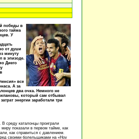
ой победы в
вого тайма
цев. У
адцать
но от души
ез минуту
л в эпизоде.
мо Диего
зу
в
ленсия» все
наса. А за
алонцев два очка. Немного не
 Вилановы, который сам отбывал
затрат энергии заработали три
. В среду каталонцы проиграли
миру показали в первом тайме, как
али, как справиться с давлением.
еред своими болельщиками на «Ноу