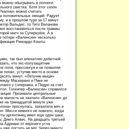
о можно обыгрывать в полноги.
ьного свистка. Хотя этот сезон
«Реалом» можно считать
ам положительных эмоций. Радует
, и в прошлом туре за 17 минут
иктор Вальдес, то Тито Виланове
мел восстановиться после травмы
орой матч за Суперкубок. А в
е потери «Валенсии» несколько
ификация Риккардо Кошты.
димо, так был впечатлен дебютной
азать, что экс-полузащитник
не поля, прессингуя и не позволяя
не попал, уступив место в основе
 десять минут. «Летучие мыши»
между Маскерано и Пике не
анге у соперника, и Педро за счет
угол. Голкипер «Валенсии» справился
танции. Прозевали центральные
ю малость не хватило «Валенсии» до
ике на тринадцатой минуте уже
елона» проснулась, захватила мяч и
т. Месси немного не повезло, когда
уты аргентинец имел еще один шанс.
ас Диего Алвес. На двадцать третьей
а Адриано от верхнего угла
» уже достать не мог. Через минуту