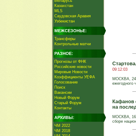
Беларусь
Казахстан
MLS
Саудовская Аравия
Узбекистан
МЕЖСЕЗОНЬЕ:
Трансферы
Контрольные матчи
РАЗНОЕ:
Прогнозы от ФНК
Стартова
Российские новости
09:12:03
Мировые Новости
Коэффициенты УЕФА
МОСКВА, 24 
Голосование
ежегодного ч
Поиск
Вакансии
Новый Форум
Кафанов 
Старый Форум
на после
Контакты
МОСКВА, 16 
АРХИВЫ:
сборе нацио
ЧМ 2022
ЧМ 2018
ЧМ 2014