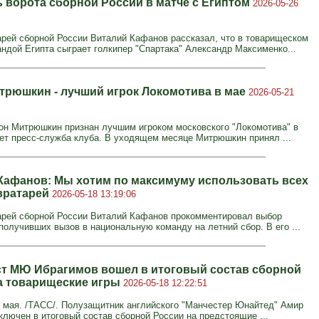
 ворота сборной России в матче с Египтом
2026-05-26
арей сборной России Виталий Кафанов рассказал, что в товарищеском
андой Египта сыграет голкипер "Спартака" Александр Максименко...
трюшкин - лучший игрок Локомотива в мае
2026-05-21
он Митрюшкин признан лучшим игроком московского "Локомотива" в
ет пресс-служба клуба. В уходящем месяце Митрюшкин принял ...
Кафанов: Мы хотим по максимуму использовать всех
вратарей
2026-05-18 13:19:06
арей сборной России Виталий Кафанов прокомментировал выбор
получивших вызов в национальную команду на летний сбор. В его ...
т МЮ Ибрагимов вошел в итоговый состав сборной
а товарищеские игры
2026-05-18 12:22:51
мая. /ТАСС/. Полузащитник английского "Манчестер Юнайтед" Амир
ключен в итоговый состав сборной России на предстоящие ...