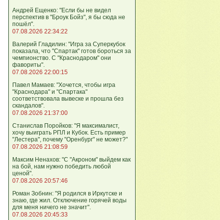
Андрей Ещенко: "Если бы не видел
перспектив в "Броук Бойз", я бы сюда не
пошёл".
07.08.2026 22:34:22
Валерий Гладилин: "Игра за Суперкубок
показала, что "Спартак" готов бороться за
чемпионство. С "Краснодаром" они
фавориты".
07.08.2026 22:00:15
Павел Мамаев: "Хочется, чтобы игра
"Краснодара" и "Спартака"
соответствовала вывеске и прошла без
скандалов".
07.08.2026 21:37:00
Станислав Поройков: "Я максималист,
хочу выиграть РПЛ и Кубок. Есть пример
"Лестера", почему "Оренбург" не может?"
07.08.2026 21:08:59
Максим Ненахов: "С "Акроном" выйдем как
на бой, нам нужно победить любой
ценой".
07.08.2026 20:57:46
Роман Зобнин: "Я родился в Иркутске и
знаю, где жил. Отключение горячей воды
для меня ничего не значит".
07.08.2026 20:45:33