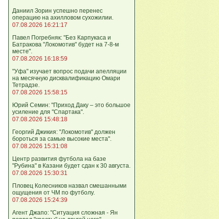
Даниил Зорин успешно перенес
операцию на ахилловом сухожилии.
07.08.2026 16:21:17
Павел Погребняк: "Без Карпукаса и
Батракова "Локомотив" будет на 7-8-м
месте".
07.08.2026 16:18:59
"Уфа" изучает вопрос подачи апелляции
на месячную дисквалификацию Омари
Тетрадзе.
07.08.2026 15:58:15
Юрий Семин: "Приход Даку – это большое
усиление для "Спартака".
07.08.2026 15:48:18
Георгий Джикия: "Локомотив" должен
бороться за самые высокие места".
07.08.2026 15:31:08
Центр развития футбола на базе
"Рубина" в Казани будет сдан к 30 августа.
07.08.2026 15:30:31
Пловец Колесников назвал смешанными
ощущения от ЧМ по футболу.
07.08.2026 15:24:39
Агент Джапо: "Ситуация сложная - Ян