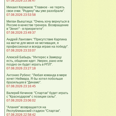
07.08.2026 23:58:47
Михаил Кержаков: "Главное - не терять
свои очки. "Родину" мы уже разобрали".
07.08.2026 23:53:58
Милан Вьештица: "Очень хочу вернуться в
Россию в качестве тренера. Возвращение
в "Зенит" - в приоритете".
07.08.2026 23:49:37
Андрей Лангович: "Присутствие Карпина
на матче для меня не мотивация, я
профессионал и всегда играю на победу".
07.08.2026 23:33:07
Алексей Бабырь: "Интерес к Замерцу
есть, общение идет. Уверен, рано или
поздно он будет играть в РПЛ".
07.08.2026 23:27:18
Антонио Рубенс: "Любая команда в мире
хочет Неймара. Я бы хотел побольше
бразильцев в "Динамо".
07.08.2026 23:16:45
Валерий Кечинов: "Спартак" будет играть
с "Краснодаром" с позиции силы".
07.08.2026 23:06:02
"Алания" возвращается на
Республиканский стадион "Спартак".
07.08.2026 22:58:42