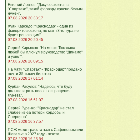
Евгений Ловчев: "Даку состоится в
"Спартаке", такой форвард красно-белым
нужен".
07.08.2026 20:33:17
Хуан Карседо: "Краснодар" - один из
фаворитов сезона, но матч 3-го тура не
будет решающим".
07.08.2026 20:20:45
Сергей Кирьяков: "На месте Тюкавина
любой бы плюнул в руководство "Динамо"
и ушёл".
07.08.2026 20:09:15
На матч "Спартак" - "Краснодар" продано
почти 35 тысяч билетов.
07.08.2026 17:01:14
Курбан Расулов: "Надеюсь, что буду
дальше играть после возвращения
Лунева".
07.08.2026 16:51:07
Сергей Гуренко: "Краснодар" не стал
слабее из-за потери Кордобы и
Сперцяна".
07.08.2026 16:37:57
ПСЖ может расстаться с Сафоновым или
Шевалье в 2027 году - газета.
07.08.2026 16:23:54