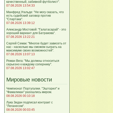
качественный, забивной футболист".
07.08.2026 13:54:33
Манфред Угальде: "Не могу сказать, что
есть судейский заговор против
"Спартака".
07.08.2026 13:39:12
Александр Мостовой: "Галатасарай" - это
хороший вариант для Батракова".
07.08.2026 13:22:21
Сергей Семак: "Многое будет зависеть от
нас - насколько мы сможем сыграть на
максимуме своих возможностей".
07.08.2026 13:07:13
Роман Вега: "Мы должны относиться
серьезно к каждому сопернику".
07.08.2026 13:02:47
Мировые новости
Чемпионат Португалии. "Эшторил" и
"Фамаликан" разошлись миром.
08.08.2026 00:10:18
Лука Зидан подписал контракт с
"Леганесом".
08.08.2026 00:03:45