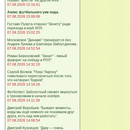
порвал "кресты" на другой ноге".
07.08.2026 15:16:41
Анонс футбольного уик-энда.
07.08.2026 15:06:06
Густаво Пуэрта отказал "Зениту" ради
перехода в клуб АПЛ.
07.08.2026 15:02:25
Московское "Динамо" тренируется без
Андрея Лунева и Бактиера Зайнутдинова.
07.08.2026 14:51:54
Роман Березовский: "Зенит" - явный
фаворит на победу в РПЛ".
07.08.2026 14:32:10
Сергей Волков: "Пока "Акрону"
тяжеловато перестроиться после того,
что натворил Тедеев".
07.08.2026 14:18:26
Футболист Заболотный сможет вернуться
к тренировкам в начале ноября.
07.08.2026 14:11:39
Дмитрий Воробьев: "Бывают моменты,
когда мы ещё немного не понимаем друг
друга, есть над чем работать".
07.08.2026 14:06:54
Дмитрий Кузнецов: "Даку — очень