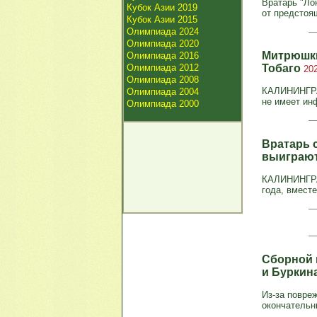
Вратарь "Ло
Кубок Азии 2019
от предстоя
Кубок Азии 2015
Олимпиада 2024
Олимпиада 2020
Митрюшки
Олимпиада 2016
Олимпиада 2012
Тобаго
202
Олимпиада 2008
КАЛИНИНГРАД
Олимпиада 2004
не имеет ин
Олимпиада 2000
Вратарь 
выиграю
КАЛИНИНГРАД
года, вместе
Сборной 
и Буркин
Из-за повре
окончательны