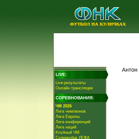
Антон
LIVE:
Live-результаты
Онлайн трансляции
СОРЕВНОВАНИЯ:
ЧМ 2026
Лига чемпионов
Лига Европы
Лига конференций
Лига наций
Клубный ЧМ
Суперкубок УЕФА