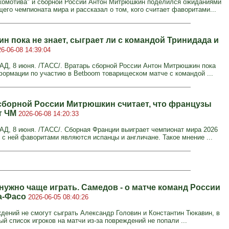
комотива" и сборной России Антон Митрюшкин поделился ожиданиями
щего чемпионата мира и рассказал о том, кого считает фаворитами...
н пока не знает, сыграет ли с командой Тринидада и
6-06-08 14:39:04
, 8 июня. /ТАСС/. Вратарь сборной России Антон Митрюшкин пока
формации по участию в Betboom товарищеском матче с командой ...
сборной России Митрюшкин считает, что французы
т ЧМ
2026-06-08 14:20:33
, 8 июня. /ТАСС/. Сборная Франции выиграет чемпионат мира 2026
 с ней фаворитами являются испанцы и англичане. Такое мнение ...
нужно чаще играть. Самедов - о матче команд России
а-Фасо
2026-06-05 08:40:26
ждений не смогут сыграть Александр Головин и Константин Тюкавин, в
й список игроков на матчи из-за повреждений не попали ...