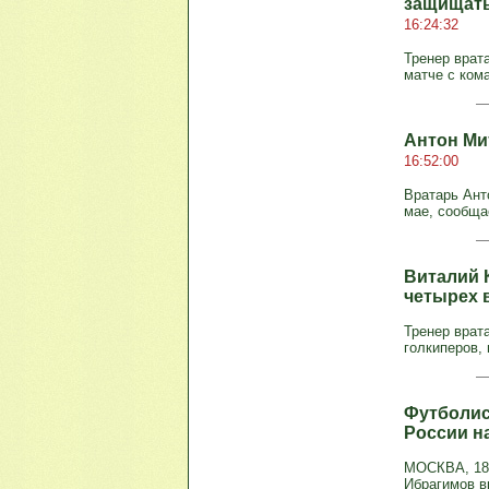
защищать
16:24:32
Тренер врат
матче с ком
Антон Ми
16:52:00
Вратарь Ант
мае, сообща
Виталий 
четырех 
Тренер врат
голкиперов, 
Футболис
России н
МОСКВА, 18 
Ибрагимов в