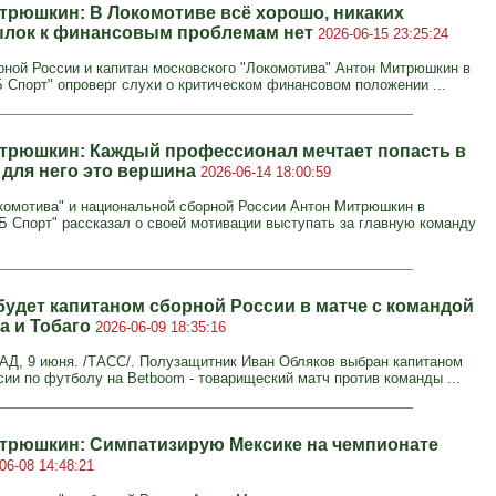
трюшкин: В Локомотиве всё хорошо, никаких
лок к финансовым проблемам нет
2026-06-15 23:25:24
рной России и капитан московского "Локомотива" Антон Митрюшкин в
Б Спорт" опроверг слухи о критическом финансовом положении ...
трюшкин: Каждый профессионал мечтает попасть в
 для него это вершина
2026-06-14 18:00:59
комотива" и национальной сборной России Антон Митрюшкин в
Б Спорт" рассказал о своей мотивации выступать за главную команду
будет капитаном сборной России в матче с командой
а и Тобаго
2026-06-09 18:35:16
, 9 июня. /ТАСС/. Полузащитник Иван Обляков выбран капитаном
сии по футболу на Betboom - товарищеский матч против команды ...
трюшкин: Симпатизирую Мексике на чемпионате
06-08 14:48:21