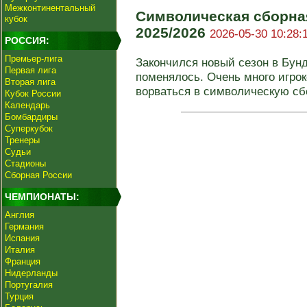
Межконтинентальный
Символическая сборна
кубок
2025/2026
2026-05-30 10:28:
РОССИЯ:
Премьер-лига
Закончился новый сезон в Бунд
Первая лига
поменялось. Очень много игрок
Вторая лига
ворваться в символическую сбо
Кубок России
Календарь
Бомбардиры
Суперкубок
Тренеры
Судьи
Стадионы
Сборная России
ЧЕМПИОНАТЫ:
Англия
Германия
Испания
Италия
Франция
Нидерланды
Португалия
Турция