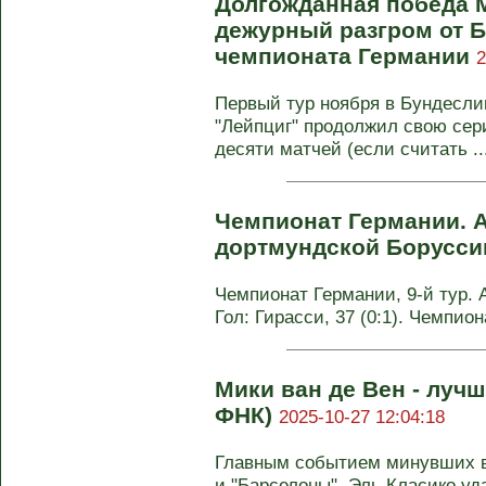
Долгожданная победа 
дежурный разгром от Б
чемпионата Германии
2
Первый тур ноября в Бундесли
"Лейпциг" продолжил свою сер
десяти матчей (если считать ..
Чемпионат Германии. А
дортмундской Борусс
Чемпионат Германии, 9-й тур. А
Гол: Гирасси, 37 (0:1). Чемпио
Мики ван де Вен - лучш
ФНК)
2025-10-27 12:04:18
Главным событием минувших в
и "Барселоны". Эль Класико уда