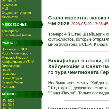
Беларусь
Казахстан
MLS
Саудовская Аравия
Стала известна заявка
Узбекистан
ЧМ-2026
2026-05-20 13:36:45
МЕЖСЕЗОНЬЕ:
Трансферы
Тренерский штаб Швейцарии о
Контрольные матчи
футболистов, которые отправя
РАЗНОЕ:
мира 2026 года в США, Канаде и
Прогнозы от ФНК
Российские новости
Мировые Новости
Вольфсбург в стыки, Ш
Коэффициенты УЕФА
Хайденхайм и Санкт-Па
Голосование
Поиск
го тура чемпионата Г
Вакансии
Новый Форум
Несбывшиеся мечты "Хайденха
Старый Форум
Контакты
"Штутгарта", доказательство кл
"Санкт-Паули". Только последний
АРХИВЫ:
ЧМ 2022
ЧМ 2018
ЧМ 2014