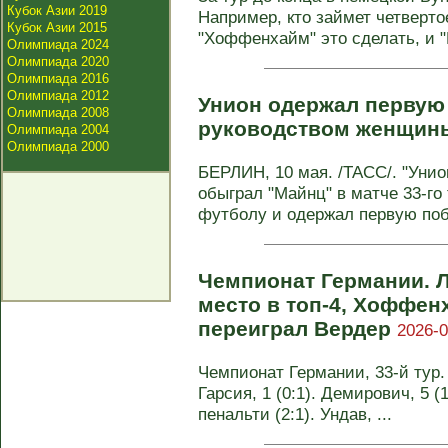
Кубок Азии 2019
Например, кто займет четверто
Кубок Азии 2015
"Хоффенхайм" это сделать, и "Ш
Олимпиада 2024
Олимпиада 2020
Олимпиада 2016
Олимпиада 2012
Унион одержал первую
Олимпиада 2008
руководством женщин
Олимпиада 2004
Олимпиада 2000
БЕРЛИН, 10 мая. /ТАСС/. "Унио
обыграл "Майнц" в матче 33-го
футболу и одержал первую поб
Чемпионат Германии. Л
место в топ-4, Хоффен
переиграл Вердер
2026-0
Чемпионат Германии, 33-й тур. 
Гарсия, 1 (0:1). Демирович, 5 (
пенальти (2:1). Ундав, ...