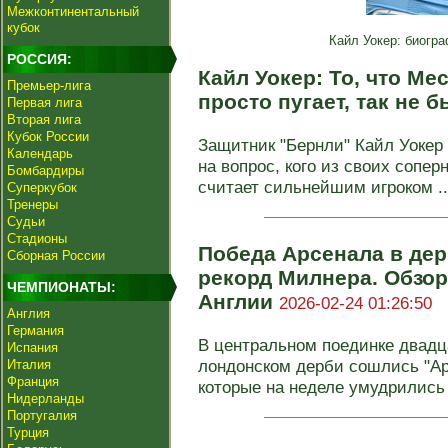
Межконтинентальный
кубок
Кайл Уокер: биогра
РОССИЯ:
Кайл Уокер: То, что Ме
Премьер-лига
просто пугает, так не 
Первая лига
Вторая лига
Кубок России
Защитник "Бернли" Кайл Уокер
Календарь
на вопрос, кого из своих сопе
Бомбардиры
считает сильнейшим игроком ..
Суперкубок
Тренеры
Судьи
Стадионы
Победа Арсенала в дер
Сборная России
рекорд Милнера. Обзор
ЧЕМПИОНАТЫ:
Англии
2026-02-24 01:26:50
Англия
Германия
В центральном поединке двадц
Испания
лондонском дерби сошлись "Арс
Италия
Франция
которые на неделе умудрились 
Нидерланды
Португалия
Турция