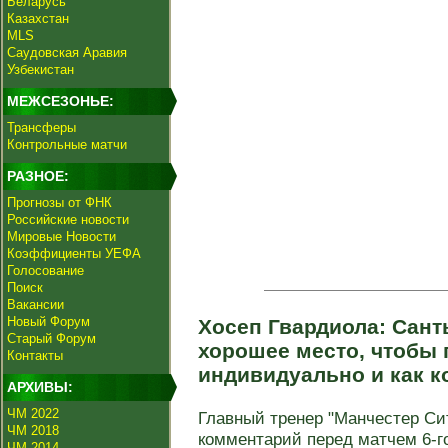
Беларусь
Казахстан
MLS
Саудовская Аравия
Узбекистан
МЕЖСЕЗОНЬЕ:
Трансферы
Контрольные матчи
РАЗНОЕ:
Прогнозы от ФНК
Российские новости
Мировые Новости
Коэффициенты УЕФА
Голосование
Поиск
Вакансии
Новый Форум
Хосеп Гвардиола: Санть
Старый Форум
хорошее место, чтобы 
Контакты
индивидуально и как 
АРХИВЫ:
ЧМ 2022
Главный тренер "Манчестер Си
ЧМ 2018
комментарий перед матчем 6-го
ЧМ 2014