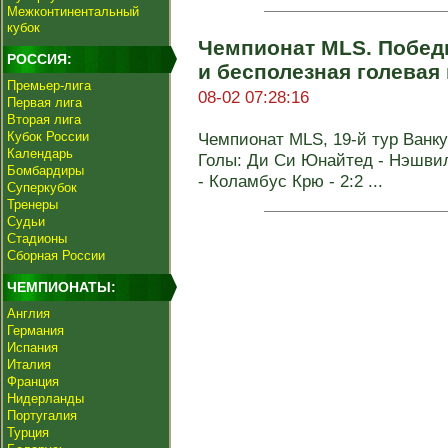
Межконтинентальный
кубок
Чемпионат MLS. Побед
РОССИЯ:
и бесполезная голевая
Премьер-лига
08-02 07:28:16
Первая лига
Вторая лига
Кубок России
Чемпионат MLS, 19-й тур Ванкув
Календарь
Голы: Ди Си Юнайтед - Нэшвилл
Бомбардиры
- Коламбус Крю - 2:2 ...
Суперкубок
Тренеры
Судьи
Стадионы
Сборная России
ЧЕМПИОНАТЫ:
Англия
Германия
Испания
Италия
Франция
Нидерланды
Португалия
Турция