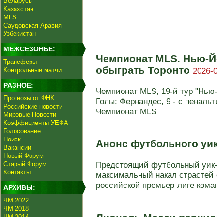
Беларусь
Казахстан
MLS
Саудовская Аравия
Узбекистан
МЕЖСЕЗОНЬЕ:
Чемпионат MLS. Нью-Й
Трансферы
обыграть Торонто
2026-0
Контрольные матчи
РАЗНОЕ:
Чемпионат MLS, 19-й тур "Нью-Йо
Прогнозы от ФНК
Голы: Фернандес, 9 - с пенальти
Российские новости
Чемпионат MLS
Мировые Новости
Коэффициенты УЕФА
Голосование
Поиск
Анонс футбольного уи
Вакансии
Новый Форум
Предстоящий футбольный уик
Старый Форум
Контакты
максимальный накал страстей с
российской премьер-лиге коман
АРХИВЫ:
ЧМ 2022
ЧМ 2018
ЧМ 2014