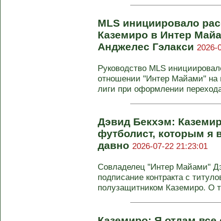
MLS инициировало рас
Каземиро в Интер Майа
Анджелес Гэлакси
2026-0
Руководство MLS инициировал
отношении "Интер Майами" на 
лиги при оформлении перехода 
Дэвид Бекхэм: Каземиро
футболист, которым я
давно
2026-07-22 21:23:01
Совладелец "Интер Майами" Д
подписание контракта с титул
полузащитником Каземиро. О т
Каземиро: Я отдам все