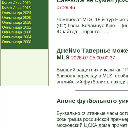
Сан-Хосе не сумел дож
Кубок Азии 2019
07:29:46
Кубок Азии 2015
Олимпиада 2024
Олимпиада 2020
Чемпионат MLS, 18-й тур Нью-Й
Олимпиада 2016
(0:2) Голы: Коламбус Крю - Цин
Олимпиада 2012
Юнайтед - Торонто - ...
Олимпиада 2008
Олимпиада 2004
Олимпиада 2000
Джеймс Тавернье може
MLS
2026-07-25 00:00:37
Бывший защитник и капитан "
близок к переезду в MLS, сообщ
английский футболист, находящ
Анонс футбольного уи
Буквально считанные часы оста
розыгрыша российской премьер
московский ЦСКА дома примет 