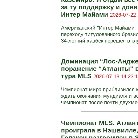
за ту поддержку и дове
Интер Майами
2026-07-22 
Американский "Интер Майами" 
переходу титулованного брази
34-летний хавбек перешел в клу
Доминация “Лос-Андже
поражение “Атланты” в
тура MLS
2026-07-18 14:23:1
Чемпионат мира приблизился к
ждать окончания мундиаля и в
чемпионат после почти двухмес
Чемпионат MLS. Атлан
проиграла в Нэшвилле,
Гэлакси разгромлен в