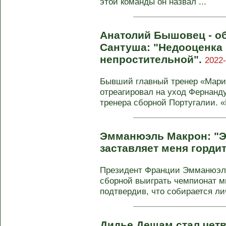
этой команды он назвал ...
Анатолий Бышовец - о
Сантуша: "Недооценка
непростительной".
2022-
Бывший главный тренер «Мар
отреагировал на уход Фернанду
тренера сборной Португалии. «
Эмманюэль Макрон: "Э
заставляет меня горди
Президент Франции Эмманюэль
сборной выиграть чемпионат ми
подтвердив, что собирается лич
Дидье Дешам стал чет