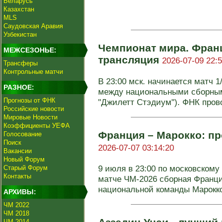
Беларусь
Казахстан
MLS
Саудовская Аравия
Узбекистан
Чемпионат мира. Франц
МЕЖСЕЗОНЬЕ:
трансляция
2026-07-09 22:5
Трансферы
Контрольные матчи
В 23:00 мск. начинается матч 
РАЗНОЕ:
между национальными сборным
Прогнозы от ФНК
"Джилетт Стэдиум"). ФНК прово
Российские новости
Мировые Новости
Коэффициенты УЕФА
Франция – Марокко: пр
Голосование
Поиск
2026-07-07 03:14:20
Вакансии
Новый Форум
9 июля в 23:00 по московском
Старый Форум
Контакты
матче ЧМ-2026 сборная Франци
национальной команды Марокко.
АРХИВЫ:
ЧМ 2022
ЧМ 2018
ЧМ 2014