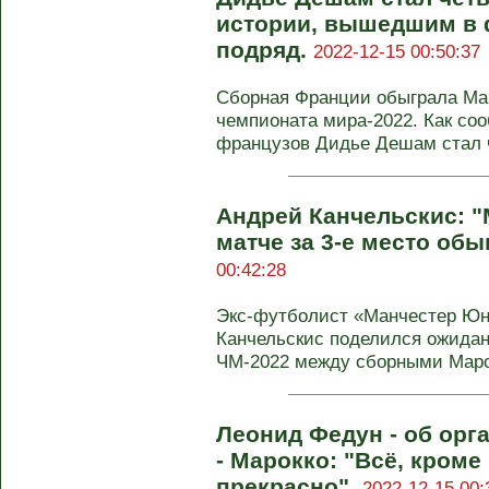
истории, вышедшим в 
подряд.
2022-12-15 00:50:37
Сборная Франции обыграла Мар
чемпионата мира-2022. Как соо
французов Дидье Дешам стал ч
Андрей Канчельскис: "
матче за 3-е место об
00:42:28
Экс-футболист «Манчестер Юн
Канчельскис поделился ожидан
ЧМ-2022 между сборными Марок
Леонид Федун - об орг
- Марокко: "Всё, кроме
прекрасно".
2022-12-15 00: