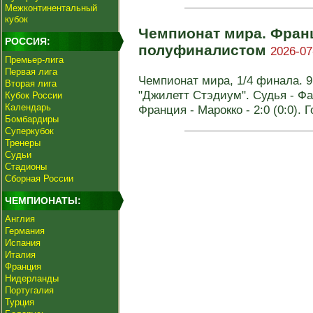
Межконтинентальный
кубок
Чемпионат мира. Фран
РОССИЯ:
полуфиналистом
2026-07
Премьер-лига
Первая лига
Чемпионат мира, 1/4 финала. 
Вторая лига
"Джилетт Стэдиум". Судья - Фа
Кубок России
Календарь
Франция - Марокко - 2:0 (0:0). Го
Бомбардиры
Суперкубок
Тренеры
Судьи
Стадионы
Сборная России
ЧЕМПИОНАТЫ:
Англия
Германия
Испания
Италия
Франция
Нидерланды
Португалия
Турция