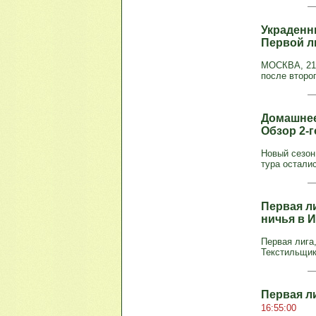
Украденн
Первой л
МОСКВА, 21 
после второ
Домашнее
Обзор 2-
Новый сезон
тура осталис
Первая л
ничья в 
Первая лига,
Текстильщик -
Первая л
16:55:00