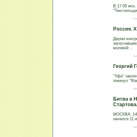
В 17:00 мск.
"Текстильщи
Россия. 
Двумя контр
заскучавших
волевой ...
Георгий 
"Уфа" заклю
покинул "Фак
Битва в 
Стартова
МОСКВА, 14 
начался 11 и