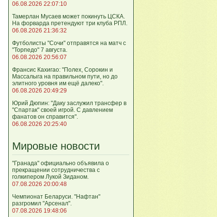
06.08.2026 22:07:10
Тамерлан Мусаев может покинуть ЦСКА.
На форварда претендуют три клуба РПЛ.
06.08.2026 21:36:32
Футболисты "Сочи" отправятся на матч с
"Торпедо" 7 августа.
06.08.2026 20:56:07
Франсис Кахигао: "Полех, Сорокин и
Массалыга на правильном пути, но до
элитного уровня им ещё далеко".
06.08.2026 20:49:29
Юрий Дюпин: "Даку заслужил трансфер в
"Спартак" своей игрой. С давлением
фанатов он справится".
06.08.2026 20:25:40
Мировые новости
"Гранада" официально объявила о
прекращении сотрудничества с
голкипером Лукой Зиданом.
07.08.2026 20:00:48
Чемпионат Беларуси. "Нафтан"
разгромил "Арсенал".
07.08.2026 19:48:06