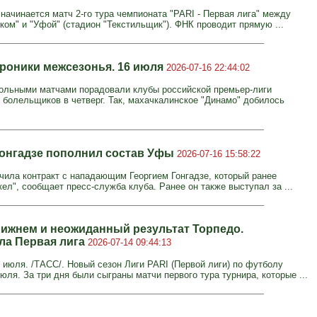
 начинается матч 2-го тура чемпионата "PARI - Первая лига" между
ком" и "Уфой" (стадион "Текстильщик"). ФНК проводит прямую ...
Хроники межсезонья. 16 июля
2026-07-16 22:44:02
ольными матчами порадовали клубы российской премьер-лиги
 болельщиков в четверг. Так, махачкалинское "Динамо" добилось
Гонгадзе пополнил состав Уфы
2026-07-16 15:58:22
чила контракт с нападающим Георгием Гонгадзе, который ранее
ел", сообщает пресс-служба клуба. Ранее он также выступал за ...
Нижнем и неожиданный результат Торпедо.
ла Первая лига
2026-07-14 09:44:13
июля. /ТАСС/. Новый сезон Лиги PARI (Первой лиги) по футболу
юля. За три дня были сыграны матчи первого тура турнира, которые ...