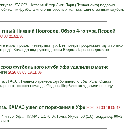
вгуста. /ТАСС/. Четвертый тур Лиги Пари (Первая лига) подарил
юбителям футбола много интересных матчей. Единственным клубом,
нтный Нижний Новгород. Обзор 4-го тура Первой
08-03 21:51:30
иге мира" прошел четвертый тур. Без потерь продолжает идти только
город". Команда под руководством Вадима Гаранина дома не ...
неров футбольного клуба Уфа удалили в матче
иги
2026-08-03 19:11:05
ста. /ТАСС/. Главного тренера футбольного клуба "Уфа" Омари
старшего тренера команды Федора Щербаченко удалили по ходу
ига. КАМАЗ ушел от поражения в Уфе
2026-08-03 19:05:42
 4-й тур. Уфа - КАМАЗ 1:1 (0:0). Голы: Якуев, 60 (1:0). Богданец, 90+2
 лига.