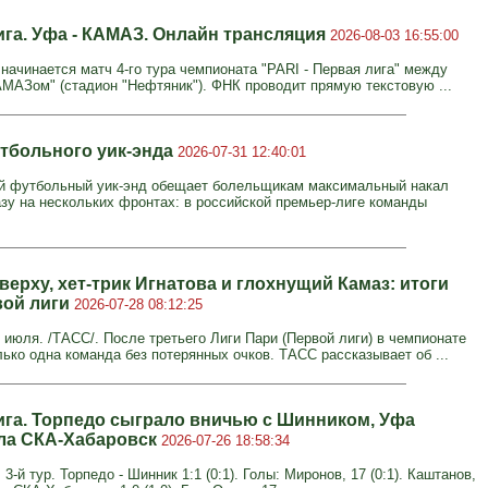
ига. Уфа - КАМАЗ. Онлайн трансляция
2026-08-03 16:55:00
 начинается матч 4-го тура чемпионата "PARI - Первая лига" между
АМАЗом" (стадион "Нефтяник"). ФНК проводит прямую текстовую ...
тбольного уик-энда
2026-07-31 12:40:01
й футбольный уик-энд обещает болельщикам максимальный накал
азу на нескольких фронтах: в российской премьер-лиге команды
ерху, хет-трик Игнатова и глохнущий Камаз: итоги
вой лиги
2026-07-28 08:12:25
июля. /ТАСС/. После третьего Лиги Пари (Первой лиги) в чемпионате
лько одна команда без потерянных очков. ТАСС рассказывает об ...
ига. Торпедо сыграло вничью с Шинником, Уфа
ла СКА-Хабаровск
2026-07-26 18:58:34
 3-й тур. Торпедо - Шинник 1:1 (0:1). Голы: Миронов, 17 (0:1). Каштанов,