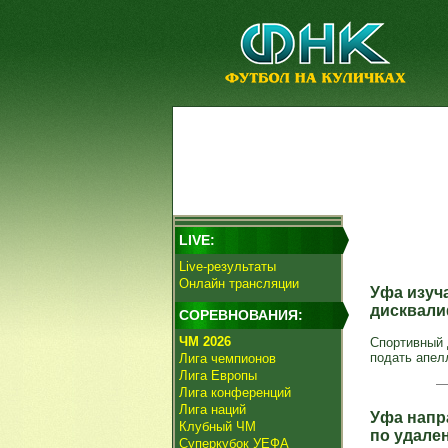
LIVE:
Live-результаты
Онлайн трансляции
Уфа изуч
дисквали
СОРЕВНОВАНИЯ:
ЧМ 2026
Спортивный 
подать апел
Лига чемпионов
Лига Европы
Лига конференций
Лига наций
Уфа напр
Клубный ЧМ
по удале
Суперкубок УЕФА