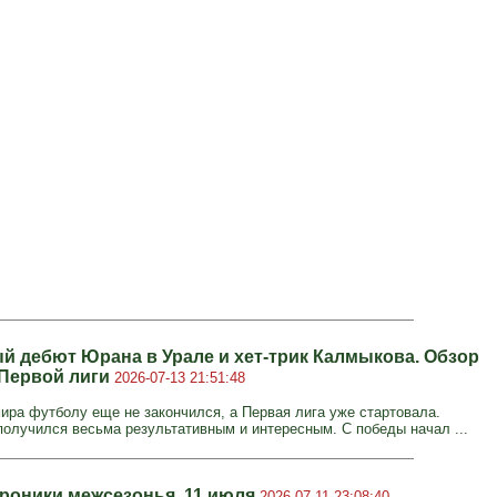
й дебют Юрана в Урале и хет-трик Калмыкова. Обзор
 Первой лиги
2026-07-13 21:51:48
ира футболу еще не закончился, а Первая лига уже стартовала.
получился весьма результативным и интересным. С победы начал ...
Хроники межсезонья. 11 июля
2026-07-11 23:08:40