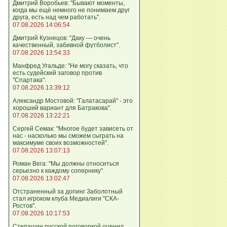
Дмитрий Воробьев: "Бывают моменты,
когда мы ещё немного не понимаем друг
друга, есть над чем работать".
07.08.2026 14:06:54
Дмитрий Кузнецов: "Даку — очень
качественный, забивной футболист".
07.08.2026 13:54:33
Манфред Угальде: "Не могу сказать, что
есть судейский заговор против
"Спартака".
07.08.2026 13:39:12
Александр Мостовой: "Галатасарай" - это
хороший вариант для Батракова".
07.08.2026 13:22:21
Сергей Семак: "Многое будет зависеть от
нас - насколько мы сможем сыграть на
максимуме своих возможностей".
07.08.2026 13:07:13
Роман Вега: "Мы должны относиться
серьезно к каждому сопернику".
07.08.2026 13:02:47
Отстраненный за допинг Заболотный
стал игроком клуба Медиалиги "СКА-
Ростов".
07.08.2026 10:17:53
Степашин русской поговоркой оценил