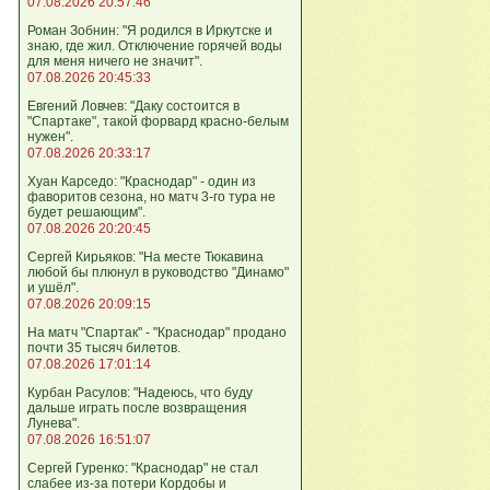
07.08.2026 20:57:46
Роман Зобнин: "Я родился в Иркутске и
знаю, где жил. Отключение горячей воды
для меня ничего не значит".
07.08.2026 20:45:33
Евгений Ловчев: "Даку состоится в
"Спартаке", такой форвард красно-белым
нужен".
07.08.2026 20:33:17
Хуан Карседо: "Краснодар" - один из
фаворитов сезона, но матч 3-го тура не
будет решающим".
07.08.2026 20:20:45
Сергей Кирьяков: "На месте Тюкавина
любой бы плюнул в руководство "Динамо"
и ушёл".
07.08.2026 20:09:15
На матч "Спартак" - "Краснодар" продано
почти 35 тысяч билетов.
07.08.2026 17:01:14
Курбан Расулов: "Надеюсь, что буду
дальше играть после возвращения
Лунева".
07.08.2026 16:51:07
Сергей Гуренко: "Краснодар" не стал
слабее из-за потери Кордобы и