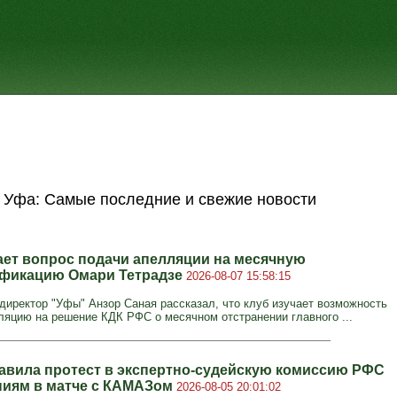
Уфа: Самые последние и свежие новости
ает вопрос подачи апелляции на месячную
фикацию Омари Тетрадзе
2026-08-07 15:58:15
директор "Уфы" Анзор Саная рассказал, что клуб изучает возможность
ляцию на решение КДК РФС о месячном отстранении главного ...
авила протест в экспертно‑судейскую комиссию РФС
ниям в матче с КАМАЗом
2026-08-05 20:01:02