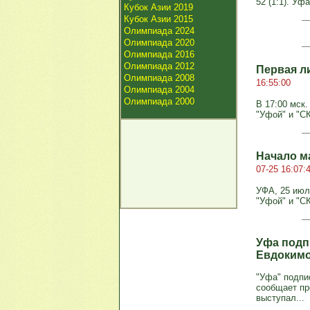
52 (1:1). Уфа
Кубок Азии 2019
Кубок Азии 2015
Олимпиада 2024
Олимпиада 2020
Олимпиада 2016
Олимпиада 2012
Первая л
Олимпиада 2008
16:55:00
Олимпиада 2004
Олимпиада 2000
В 17:00 мск.
"Уфой" и "С
Начало м
07-25 16:07:
УФА, 25 июл
"Уфой" и "СК
Уфа подп
Евдоким
"Уфа" подпи
сообщает пр
выступал...