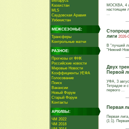
Беларусь
МОСКВА, 4 а
Казахстан
настоящим л
MLS
...
Саудовская Аравия
Узбекистан
МЕЖСЕЗОНЬЕ:
Стопроце
лиги
2026-
Трансферы
Контрольные матчи
В "лучшей л
"Нижний Нов
РАЗНОЕ:
Прогнозы от ФНК
Российские новости
Двух тре
Мировые Новости
Первой л
Коэффициенты УЕФА
Голосование
УФА, 3 авгу
Поиск
Тетрадзе и 
Вакансии
первого ...
Новый Форум
Старый Форум
Контакты
Первая л
АРХИВЫ:
Первая лига,
ЧМ 2022
(1:1). Первая
ЧМ 2018
ЧМ 2014