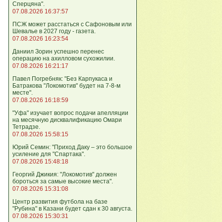
Сперцяна".
07.08.2026 16:37:57
ПСЖ может расстаться с Сафоновым или
Шевалье в 2027 году - газета.
07.08.2026 16:23:54
Даниил Зорин успешно перенес
операцию на ахилловом сухожилии.
07.08.2026 16:21:17
Павел Погребняк: "Без Карпукаса и
Батракова "Локомотив" будет на 7-8-м
месте".
07.08.2026 16:18:59
"Уфа" изучает вопрос подачи апелляции
на месячную дисквалификацию Омари
Тетрадзе.
07.08.2026 15:58:15
Юрий Семин: "Приход Даку – это большое
усиление для "Спартака".
07.08.2026 15:48:18
Георгий Джикия: "Локомотив" должен
бороться за самые высокие места".
07.08.2026 15:31:08
Центр развития футбола на базе
"Рубина" в Казани будет сдан к 30 августа.
07.08.2026 15:30:31