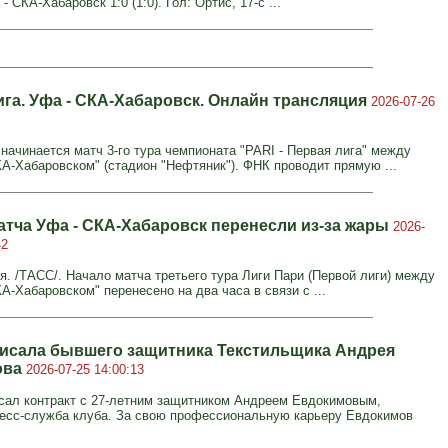
 - СКА-Хабаровск 1:0 (1:0). Гол: Ортис, 17-с ...
ига. Уфа - СКА-Хабаровск. Онлайн трансляция
2026-07-26
 начинается матч 3-го тура чемпионата "PARI - Первая лига" между
КА-Хабаровском" (стадион "Нефтяник"). ФНК проводит прямую ...
атча Уфа - СКА-Хабаровск перенесли из-за жары
2026-
42
я. /ТАСС/. Начало матча третьего тура Лиги Пари (Первой лиги) между
А-Хабаровском" перенесено на два часа в связи с ...
исала бывшего защитника Текстильщика Андрея
ова
2026-07-25 14:00:13
сал контракт с 27-летним защитником Андреем Евдокимовым,
есс-служба клуба. За свою профессиональную карьеру Евдокимов