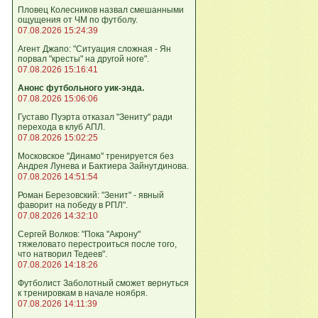
Пловец Колесников назвал смешанными
ощущения от ЧМ по футболу.
07.08.2026 15:24:39
Агент Джапо: "Ситуация сложная - Ян
порвал "кресты" на другой ноге".
07.08.2026 15:16:41
Анонс футбольного уик-энда.
07.08.2026 15:06:06
Густаво Пуэрта отказал "Зениту" ради
перехода в клуб АПЛ.
07.08.2026 15:02:25
Московское "Динамо" тренируется без
Андрея Лунева и Бактиера Зайнутдинова.
07.08.2026 14:51:54
Роман Березовский: "Зенит" - явный
фаворит на победу в РПЛ".
07.08.2026 14:32:10
Сергей Волков: "Пока "Акрону"
тяжеловато перестроиться после того,
что натворил Тедеев".
07.08.2026 14:18:26
Футболист Заболотный сможет вернуться
к тренировкам в начале ноября.
07.08.2026 14:11:39