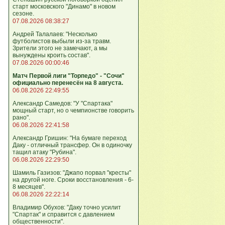
старт московского "Динамо" в новом
сезоне.
07.08.2026 08:38:27
Андрей Талалаев: "Несколько
футболистов выбыли из-за травм.
Зрители этого не замечают, а мы
вынуждены кроить состав".
07.08.2026 00:00:46
Матч Первой лиги "Торпедо" - "Сочи"
официально перенесён на 8 августа.
06.08.2026 22:49:55
Александр Самедов: "У "Спартака"
мощный старт, но о чемпионстве говорить
рано".
06.08.2026 22:41:58
Александр Гришин: "На бумаге переход
Даку - отличный трансфер. Он в одиночку
тащил атаку "Рубина".
06.08.2026 22:29:50
Шамиль Газизов: "Джапо порвал "кресты"
на другой ноге. Сроки восстановления - 6-
8 месяцев".
06.08.2026 22:22:14
Владимир Обухов: "Даку точно усилит
"Спартак" и справится с давлением
общественности".