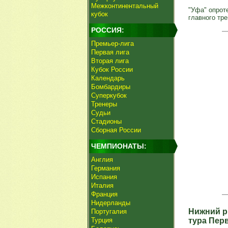
Межконтинентальный
"Уфа" опрот
кубок
главного тр
РОССИЯ:
Премьер-лига
Первая лига
Вторая лига
Кубок России
Календарь
Бомбардиры
Суперкубок
Тренеры
Судьи
Стадионы
Сборная России
ЧЕМПИОНАТЫ:
Англия
Германия
Испания
Италия
Франция
Нидерланды
Нижний р
Португалия
Турция
тура Пер