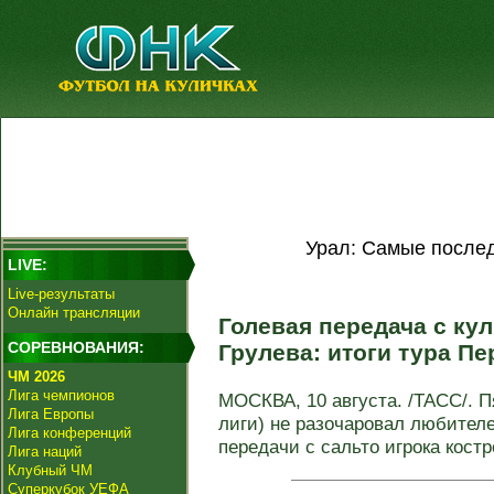
Урал: Самые послед
LIVE:
Live-результаты
Онлайн трансляции
Голевая передача с кул
СОРЕВНОВАНИЯ:
Грулева: итоги тура П
ЧМ 2026
Лига чемпионов
МОСКВА, 10 августа. /ТАСС/. П
Лига Европы
лиги) не разочаровал любителе
Лига конференций
передачи с сальто игрока костр
Лига наций
Клубный ЧМ
Суперкубок УЕФА