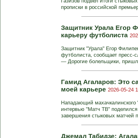
Газизов подвел итоги стыковых
прописки в российской премьер-
Защитник Урала Егор 
карьеру футболиста
202
Защитник "Урала" Егор Филипе
футболиста, сообщает пресс‑сл
— Дорогие болельщики, пришло
Гамид Агаларов: Это с
моей карьере
2026-05-24 1
Нападающий махачкалинского 
интервью "Матч ТВ" поделилс
завершения стыковых матчей пр
Джемал Табидзе: Агала