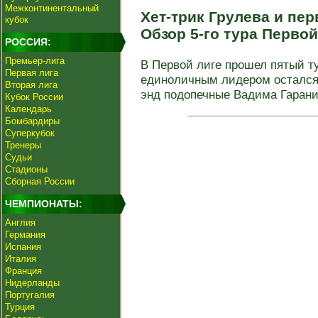
Межконтинентальный
Хет-трик Грулева и пе
кубок
Обзор 5-го тура Перво
РОССИЯ:
Премьер-лига
В Первой лиге прошел пятый ту
Первая лига
единоличным лидером остался 
Вторая лига
энд подопечные Вадима Гаранин
Кубок России
Календарь
Бомбардиры
Суперкубок
Тренеры
Судьи
Стадионы
Сборная России
ЧЕМПИОНАТЫ:
Англия
Германия
Испания
Италия
Франция
Нидерланды
Португалия
Турция