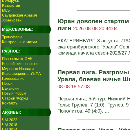
Беларусь
Казахстан
MLS
Саудовская Аравия
Юран доволен стартом 
Узбекистан
лиги
2026-08-08 20:44:04
МЕЖСЕЗОНЬЕ:
Трансферы
ЕКАТЕРИНБУРГ, 8 августа. /ТА
Контрольные матчи
екатеринбургского "Урала" Сер
РАЗНОЕ:
команда начала сезон-2026/27 
Прогнозы от ФНК
Российские новости
Мировые Новости
Первая лига. Разгромы
Коэффициенты УЕФА
Урала, боевая ничья 
Голосование
Поиск
08-08 18:57:03
Вакансии
Новый Форум
Первая лига, 5-й тур. Нижний Н
Старый Форум
Контакты
Голы: Грулев, 7 (1:0). Грулев, 9 
Пополитов, 49 (4:0). ...
АРХИВЫ:
ЧМ 2022
ЧМ 2018
ЧМ 2014