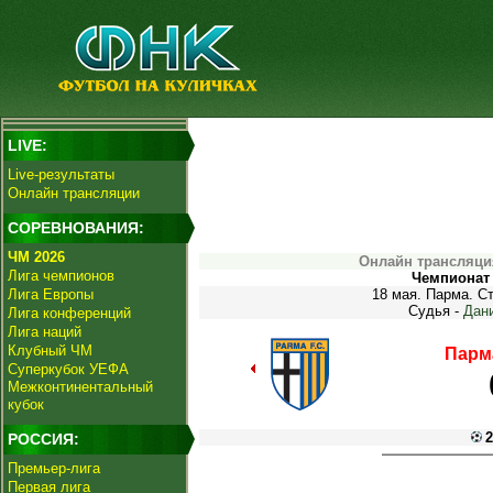
LIVE:
Live-результаты
Онлайн трансляции
СОРЕВНОВАНИЯ:
ЧМ 2026
Онлайн трансляци
Лига чемпионов
Чемпионат 
Лига Европы
18 мая. Парма. С
Судья -
Дан
Лига конференций
Лига наций
Клубный ЧМ
Парм
Суперкубок УЕФА
Межконтинентальный
кубок
2
РОССИЯ:
Премьер-лига
Первая лига