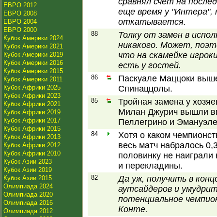
сравнял счет на после
ЕВРО 2012
еще время у "Интера",
ЕВРО 2008
откатывается.
ЕВРО 2004
ЕВРО 2000
88
Толку от замен в испо
Кубок Америки 2024
никакого. Может, поэто
Кубок Америки 2021
что на скамейке игрок
Кубок Америки 2019
Кубок Америки 2016
есть у гостей.
Кубок Америки 2015
86
Паскуале Маццоки выше
Кубок Америки 2011
Кубок Африки 2025
Спинаццолы.
Кубок Африки 2023
85
Тройная замена у хозяе
Кубок Африки 2021
Милан Джурич вышли в
Кубок Африки 2019
Кубок Африки 2017
Пеллегрино и Эмануэле
Кубок Африки 2015
84
Хотя о каком чемпионств
Кубок Африки 2013
весь матч набралось 0,
Кубок Африки 2012
Кубок Африки 2010
половинку не наиграли
Кубок Азии 2023
и перекладины.
Кубок Азии 2019
82
Да уж, получить в конц
Кубок Азии 2015
Олимпиада 2024
аутсайдеров и умудрит
Олимпиада 2020
потенциальное чемпион
Олимпиада 2016
Конте.
Олимпиада 2012