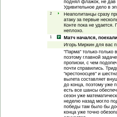
поднял флажок, не дав 
Удивительное дело в эп
2
Неаполитанцы сразу при
атаку за первые неско
Конте пока не удается.
неплохо.
1
Матч начался, поехали
Игорь Миркин для вас п
"Парма" только-только 
поэтому главной задаче
прописки, с чем подопе
почти справились. Трид
"крестоносцев" и шестна
вылета составляет внуш
до конца, поэтому уже 
есть все шансы обеспе
сезон уже математическ
неделю назад могло под
победы там было бы дос
конца уже точно обезопа