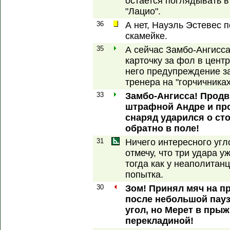
остается поглядывать в 
"Лацио".
36
А нет, Науэль Эстевес 
скамейке.
35
А сейчас Замбо-Ангисса
карточку за фол в цент
него предупреждение за
тренера на "горчичниках
33
Замбо-Ангисса! Продв
штрафной Андре и про
снаряд ударился о ст
обратно в поле!
31
Ничего интересного угл
отмечу, что три удара у
тогда как у неаполитан
попытка.
30
Зом! Принял мяч на п
после небольшой пау
угол, но Мерет в прыж
перекладиной!