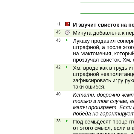
+1
И звучит свисток на п
45
Минута добавлена к пер
43
Лукаку продавил сопер
штрафной, а после этог
на Мактомения, который
прозвучал свисток. Хм,
42
Хм, вроде как в грудь 
штрафной неаполитанце
зафиксировать игру руко
таки ошибся.
40
Кстати, досрочно чем
только в том случае, е
матч проиграет. Если
победа не гарантируе
38
Под семьдесят проценто
от этого смысл, если в 