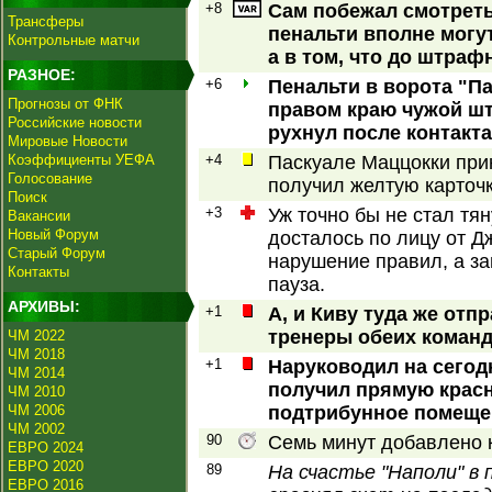
+8
Сам побежал смотреть
Трансферы
пенальти вполне могут
Контрольные матчи
а в том, что до штраф
РАЗНОЕ:
+6
Пенальти в ворота "П
Прогнозы от ФНК
правом краю чужой шт
Российские новости
рухнул после контакта
Мировые Новости
Коэффициенты УЕФА
+4
Паскуале Маццокки прин
Голосование
получил желтую карточк
Поиск
+3
Уж точно бы не стал тя
Вакансии
Новый Форум
досталось по лицу от Д
Старый Форум
нарушение правил, а за
Контакты
пауза.
АРХИВЫ:
+1
А, и Киву туда же отп
тренеры обеих команд,
ЧМ 2022
ЧМ 2018
+1
Наруководил на сегод
ЧМ 2014
получил прямую красн
ЧМ 2010
ЧМ 2006
подтрибунное помеще
ЧМ 2002
90
Семь минут добавлено к
ЕВРО 2024
ЕВРО 2020
89
На счастье "Наполи" в
ЕВРО 2016