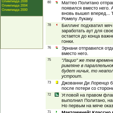
Олимпиада 2008
80
Маттео Политано отпра
Олимпиада 2004
появился вместо него. 
Олимпиада 2000
вновь вышел вперед...
Ромелу Лукаку.
78
Биллинг подхватил мяч
заработать аут для сво
остается до конца важ
гонки.
76
Эрнани отправился отд
вместо него.
75
"Лацио" же тем времен
римляне в параллельно
будет ничья, то неапо
устроит.
73
Джованни Ди Лоренцо б
после потери со сторон
72
Угловой на правом флан
выполнил Политано, на
Но первым на мяче оказ
71
Мактоминей! Классно 