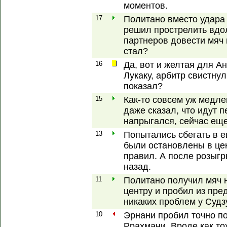
моментов.
17
Политано вместо удара
решил прострелить вдоль
партнеров довести мяч 
стал?
16
Да, вот и желтая для А
Лукаку, арбитр свистнул
показал?
15
Как-то совсем уж медле
даже сказал, что идут 
напрыгался, сейчас еще
13
Попытались сбегать в е
были остановлены в це
правил. А после розыг
назад.
11
Политано получил мяч 
центру и пробил из пре
никаких проблем у Судз
10
Эрнани пробил точно по
Ррахмани. Вроде как тож