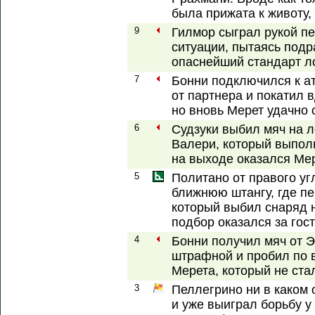
была прижата к животу,
9
Гилмор сыграл рукой п
ситуации, пытаясь подр
опаснейший стандарт ло
7
Бонни подключился к ат
от партнера и покатил 
но вновь Мерет удачно 
6
Судзуки выбил мяч на 
Валери, который выполн
на выходе оказался Мер
5
Политано от правого уг
ближнюю штангу, где пе
который выбил снаряд 
подбор оказался за гос
4
Бонни получил мяч от 
штрафной и пробил по в
Мерета, который не ста
3
Пеллегрино ни в каком
и уже выиграл борьбу у