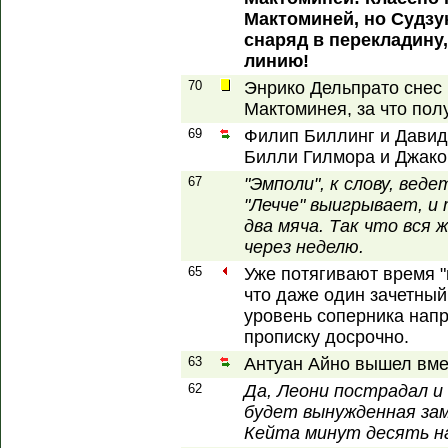
Мактоминей, но Судзу
снаряд в перекладину,
линию!
70
Энрико Дельпрато снес
Мактоминея, за что пол
69
Филип Биллинг и Давид
Билли Гилмора и Джако
67
"Эмполи", к слову, веде
"Лечче" выигрывает, и
два мяча. Так что вся 
через неделю.
65
Уже потягивают время "
что даже один зачетный
уровень соперника напр
прописку досрочно.
63
Антуан Айно вышел вме
62
Да, Леони пострадал и
будет вынужденная зам
Кейта минут десять н