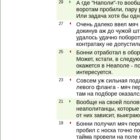
29
А где "Наполи"-то вооб
воротам пробили, пару
Или задача хотя бы одн
27
Очень далеко ввел мяч 
докинув аж до чужой шт
удалось удачно поборот
контратаку не допустил
25
Бонни отработал в обор
Может, кстати, в следу
окажется в Неаполе - п
интересуется.
23
Совсем уж сильная под
левого фланга - мяч пе
там на подборе оказалс
21
Вообще на своей полов
неаполитанцы, которые 
от них зависит, выигра
19
Бонни получил мяч пер
пробил с носка точно п
тайма провели на поле 