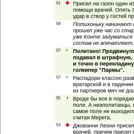
61
Присел на газон один и
помощи врачей. Опять Л
удар в створ у гостей п
59
Потихоньку начинают 
прошел уже час со ста
уже Конте задуматься
состав не впечатляет.
57
Политано! Продвинулс
подавал в штрафную, 
и точно в перекладину
голкипер "Пармы".
57
Распадори классно раз
вратарской и в падении 
из партнеров мяч не до
55
Вроде бы все в порядке
поле. А неаполитанцы, с
самое поле не выходили
считая Мерета.
53
Джованни Леони присел
врачей, причем присел 