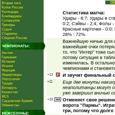
О
Вторая лига
Кубок России
Календарь
Статистика матча:
Бомбардиры
Удары - 6:7; Удары в ств
Суперкубок
0:2; Сэйвы - 2:4; Фолы -
Тренеры
Красные карточки - 0:0;
Судьи
Стадионы
28% : 72%.
Сборная России
Важнейшую ничью для с
ЧЕМПИОНАТЫ:
важнейшие очки потерял
то, что "Интер" тоже сы
Англия
потому ситуация в табли
Германия
Испания
изменилась. В остально
Италия
чемпионами и становить
Франция
Нидерланды
+13
И звучит финальный с
Португалия
+11
Еще две минуты накину
Турция
неаполитанцы могут о
Беларусь
Казахстан
уже завершил вничью с
MLS
+10
Отменяет свое решение
Саудовская Аравия
ворота "Пармы". Игра
Узбекистан
три, потому что долго
МЕЖСЕЗОНЬЕ: