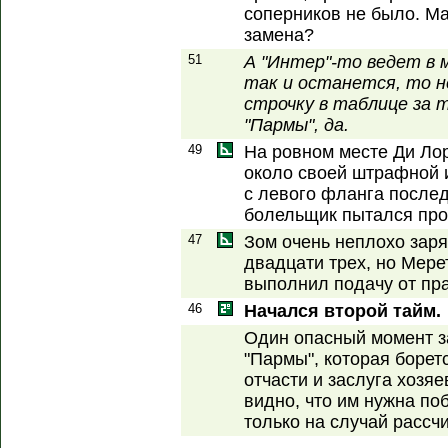
соперников не было. Ма
замена?
51
А "Интер"-то ведет в м
так и останется, то 
строчку в таблице за т
"Пармы", да.
49
На ровном месте Ди Ло
около своей штрафной 
с левого фланга послед
болельщик пытался про
47
Зом очень неплохо зар
двадцати трех, но Мере
выполнил подачу от пра
46
Начался второй тайм.
Один опасный момент з
"Пармы", которая борет
отчасти и заслуга хозяе
видно, что им нужна по
только на случай расс