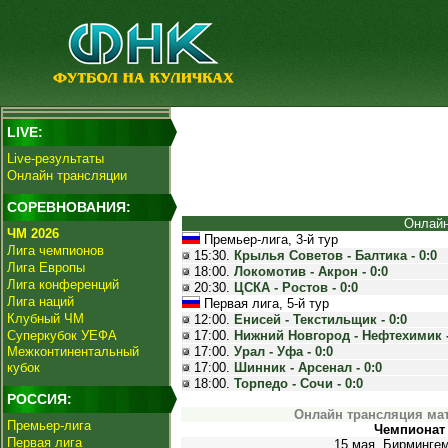
LIVE:
Live-результаты
Онлайн трансляции
СОРЕВНОВАНИЯ:
Онлайн
ЧМ 2026
Премьер-лига, 3-й тур
Лига чемпионов
15:30.
Крылья Советов - Балтика - 0:0
Лига Европы
18:00.
Локомотив - Акрон - 0:0
Лига конференций
20:30.
ЦСКА - Ростов - 0:0
Лига наций
Первая лига, 5-й тур
Клубный ЧМ
12:00.
Енисей - Текстильщик - 0:0
Суперкубок УЕФА
17:00.
Нижний Новгород - Нефтехимик -
Межконтинентальный
17:00.
Урал - Уфа - 0:0
кубок
17:00.
Шинник - Арсенал - 0:0
18:00.
Торпедо - Сочи - 0:0
РОССИЯ:
Онлайн трансляция мат
Премьер-лига
Чемпионат 
Первая лига
15 мая. Бирмингем