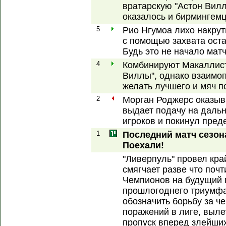
вратарскую "Астон Вилл
оказалось и бирмингем
5
Рио Нгумоа лихо накрут
с помощью захвата оста
Будь это не начало матч
4
Комбинируют Макаллист
Виллы", однако взаимо
желать лучшего и мяч 
2
Морган Роджерс оказыва
выдает подачу на даль
игроков и покинул пред
1
Последний матч сезона
Поехали!
"Ливерпуль" провел кра
смягчает разве что поч
Чемпионов на будущий 
прошлогоднего триумфа
обозначить борьбу за ч
поражений в лиге, вылет
пропуск вперед злейших