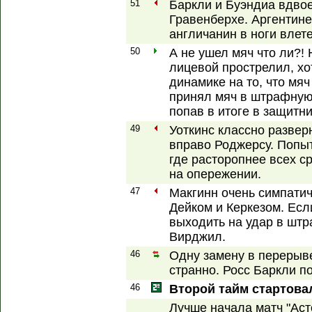
51
Баркли и Буэндиа вдво
Гравенберхе. Аргентине
англичанин в ноги влете
50
А не ушел мяч что ли?!
лицевой прострелил, хо
динамике на то, что мя
принял мяч в штрафную 
попав в итоге в защитн
49
Уоткинс классно развер
вправо Роджерсу. Попы
где расторопнее всех с
на опережении.
47
Макгинн очень симпати
Дейком и Керкезом. Есл
выходить на удар в шт
Вирджил.
46
Одну замену в перерыве
странно. Росс Баркли 
46
Второй тайм стартова
Лучше начала матч "Аст