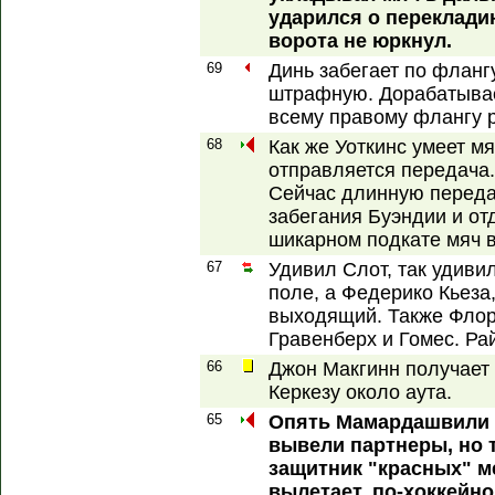
ударился о перекладин
ворота не юркнул.
69
Динь забегает по флангу
штрафную. Дорабатывае
всему правому флангу р
68
Как же Уоткинс умеет мя
отправляется передача.
Сейчас длинную переда
забегания Буэндии и отд
шикарном подкате мяч в
67
Удивил Слот, так удиви
поле, а Федерико Кьеза
выходящий. Также Флор
Гравенберх и Гомес. Рай
66
Джон Макгинн получает 
Керкезу около аута.
65
Опять Мамардашвили в
вывели партнеры, но т
защитник "красных" м
вылетает, по-хоккейно