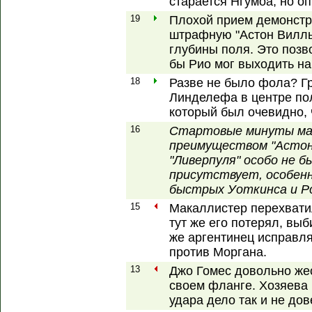
старается Нгумоа, но оп
19
Плохой прием демонстр
штрафную "Астон Виллы
глубины поля. Это позв
бы Рио мог выходить на
18
Разве не было фола? Г
Линделефа в центре пол
который был очевидно, 
16
Стартовые минуты ма
преимуществом "Астон
"Ливерпуля" особо не б
присутствует, особенн
быстрых Уоткинса и Р
15
Макаллистер перехватил
тут же его потерял, вы
же аргентинец исправля
против Моргана.
13
Джо Гомес довольно жес
своем фланге. Хозяева
удара дело так и не дов