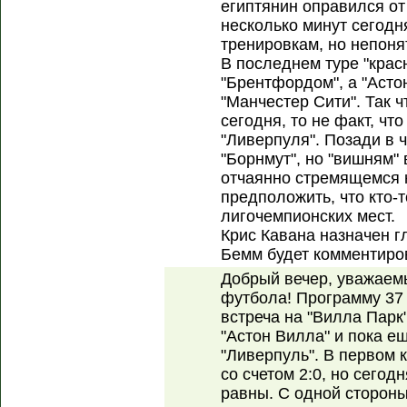
египтянин оправился от
несколько минут сегодн
тренировкам, но непонят
В последнем туре "крас
"Брентфордом", а "Астон
"Манчестер Сити". Так 
сегодня, то не факт, чт
"Ливерпуля". Позади в 
"Борнмут", но "вишням" 
отчаянно стремящемся н
предположить, что кто-
лигочемпионских мест.
Крис Кавана назначен г
Бемм будет комментиров
Добрый вечер, уважаем
футбола! Программу 37
встреча на "Вилла Парк"
"Астон Вилла" и пока 
"Ливерпуль". В первом 
со счетом 2:0, но сегод
равны. С одной стороны