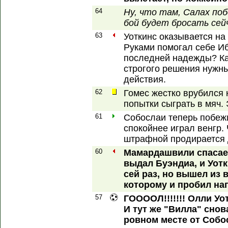
64
Ну, что там, Салах по
бой будет бросать сей
63
Уоткинс оказывается на 
Руками помогал себе Иб
последней надежды? Ка
строгого решения нужн
действия.
62
Гомес жестко врубился 
попытки сыграть в мяч.
61
Собослаи теперь побеж
спокойнее играл венгр.
штрафной продирается 
60
Мамардашвили спасает
выдал Буэндиа, и Уотк
сей раз, но вышел из 
которому и пробил на
57
ГООООЛ!!!!!!! Олли Уот
И тут же "Вилла" снов
ровном месте от Собо