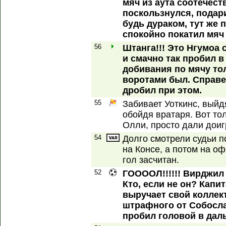
мяч из аута соотечест
поскользнулся, подар
будь дураком, тут же 
спокойно покатил мяч 
56
Штанга!!! Это Нгумоа 
и смачно так пробил в
добивания по мячу тол
воротами был. Справе
дробил при этом.
55
Забивает Уоткинс, вый
обойдя вратаря. Вот т
Олли, просто дали доиг
54
Долго смотрели судьи п
на Консе, а потом на оф
гол засчитан.
52
ГООООЛ!!!!!! Вирджил 
Кто, если не он? Капи
выручает свой коллек
штрафного от Собосла
пробил головой в дал