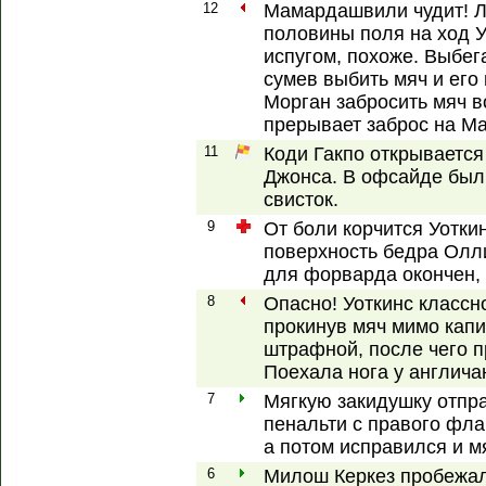
12
Мамардашвили чудит! Л
половины поля на ход У
испугом, похоже. Выбега
сумев выбить мяч и его
Морган забросить мяч в
прерывает заброс на Ма
11
Коди Гакпо открывается
Джонса. В офсайде был 
свисток.
9
От боли корчится Уотки
поверхность бедра Олли
для форварда окончен,
8
Опасно! Уоткинс классн
прокинув мяч мимо капи
штрафной, после чего 
Поехала нога у англича
7
Мягкую закидушку отпр
пенальти с правого фла
а потом исправился и м
6
Милош Керкез пробежал