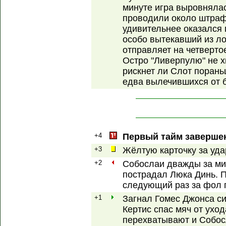
минуте игра выровняла
проводили около штраф
удивительнее оказался
особо вытекавший из лог
отправляет на четверто
Остро "Ливерпулю" не х
рискнет ли Слот порань
едва вылечившихся от 
+4
Первый тайм завершен
+3
Жёлтую карточку за уда
+2
Собослаи дважды за ми
пострадал Люка Динь. П
следующий раз за фол п
+1
Загнал Гомес Джонса си
Кертис спас мяч от ухо
перехватывают и Собос