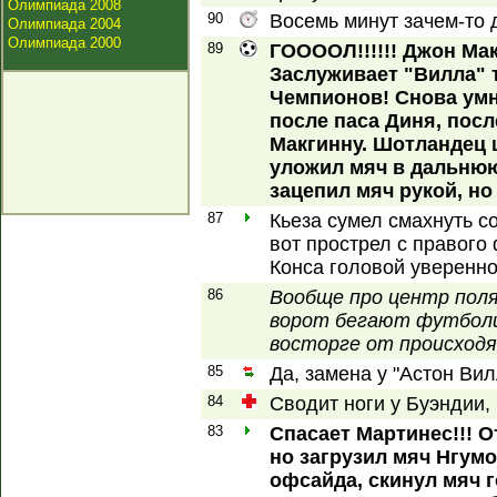
Олимпиада 2008
90
Восемь минут зачем-то 
Олимпиада 2004
Олимпиада 2000
89
ГООООЛ!!!!!! Джон Мак
Заслуживает "Вилла" т
Чемпионов! Снова умн
после паса Диня, посл
Макгинну. Шотландец
уложил мяч в дальню
зацепил мяч рукой, н
87
Кьеза сумел смахнуть со
вот прострел с правого
Конса головой уверенно
86
Вообще про центр поля
ворот бегают футболи
восторге от происход
85
Да, замена у "Астон Ви
84
Сводит ноги у Буэндии,
83
Спасает Мартинес!!! О
но загрузил мяч Нгумо
офсайда, скинул мяч 