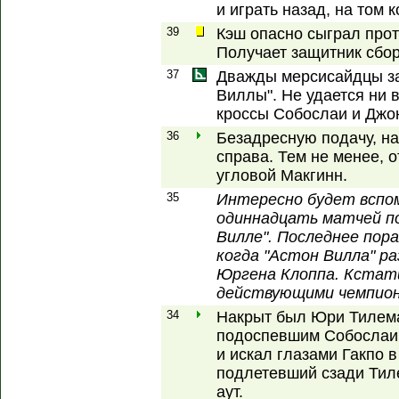
и играть назад, на том 
39
Кэш опасно сыграл прот
Получает защитник сбо
37
Дважды мерсисайдцы за
Виллы". Не удается ни в
кроссы Собослаи и Джо
36
Безадресную подачу, на
справа. Тем не менее, 
угловой Макгинн.
35
Интересно будет вспом
одиннадцать матчей по
Вилле". Последнее пор
когда "Астон Вилла" ра
Юргена Клоппа. Кстати
действующими чемпион
34
Накрыт был Юри Тилема
подоспевшим Собослаи.
и искал глазами Гакпо 
подлетевший сзади Тил
аут.