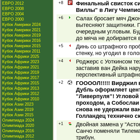
+8
Финальный свисток си
ЕВРО 2012
ЕВРО 2008
Виллы" в Лигу Чемпио
ЕВРО 2004
+6
Салах бросает мяч Джо
ЕВРО 2000
вытесняют защитники. 
Кубок Америки 2024
Кубок Америки 2021
очередным угловым. Буд
Кубок Америки 2019
до мяча не добирается в
Кубок Америки 2016
Кубок Америки 2015
+5
Динь со штрафного про
Кубок Америки 2011
стенку, но угодил в гол
Кубок Африки 2025
+4
Роджерс с Уоткинсом те
Кубок Африки 2023
Кубок Африки 2021
заставив ван Дейка нар
Кубок Африки 2019
перспективный штрафно
Кубок Африки 2017
+2
ГООООЛ!!!!! Вирджил в
Кубок Африки 2015
Кубок Африки 2013
Дубль оформляет цен
Кубок Африки 2012
"Ливерпуля"! Угловой
Кубок Африки 2010
проходом, а Собослаи 
Кубок Азии 2023
снова не удержали ва
Кубок Азии 2019
Кубок Азии 2015
Голландец технично ск
Олимпиада 2024
+1
Двойная замена у "Асто
Олимпиада 2020
Санчо поменяли Тилема
Олимпиада 2016
Олимпиада 2012
трибун.