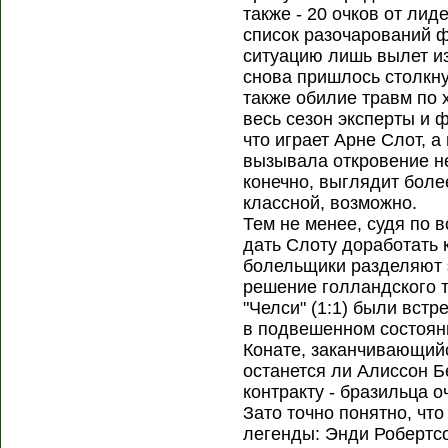
также - 20 очков от ли
список разочарований ф
ситуацию лишь вылет из
снова пришлось столкну
также обилие травм по х
весь сезон эксперты и ф
что играет Арне Слот, а
вызывала откровение н
конечно, выглядит боле
классной, возможно.
Тем не менее, судя по 
дать Слоту доработать к
болельщики разделяют 
решение голландского т
"Челси" (1:1) были вст
в подвешенном состоян
Конате, заканчивающий
останется ли Алиссон Бе
контракту - бразильца о
Зато точно понятно, чт
легенды: Энди Робертсо