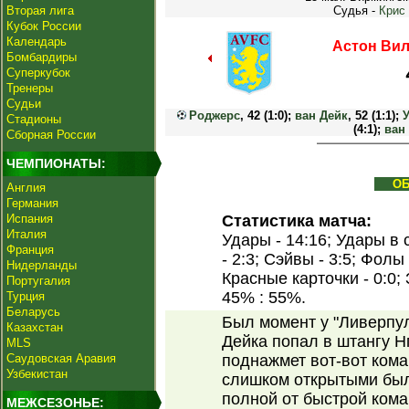
Вторая лига
Судья -
Крис
Кубок России
Календарь
Астон Вил
Бомбардиры
Суперкубок
Тренеры
Судьи
Роджерс
, 42 (1:0);
ван Дейк
, 52 (1:1);
Стадионы
(4:1);
ван
Сборная России
ЧЕМПИОНАТЫ:
О
Англия
Германия
Испания
Статистика матча:
Италия
Удары - 14:16; Удары в 
Франция
- 2:3; Сэйвы - 3:5; Фолы
Нидерланды
Красные карточки - 0:0;
Португалия
45% : 55%.
Турция
Беларусь
Был момент у "Ливерпул
Казахстан
Дейка попал в штангу Н
MLS
Саудовская Аравия
поднажмет вот-вот кома
Узбекистан
слишком открытыми был
полной от быстрой ком
МЕЖСЕЗОНЬЕ: