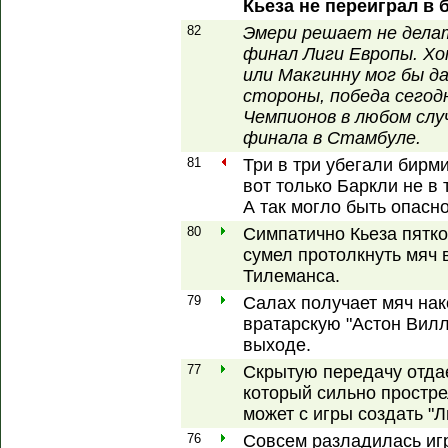
Кьеза не переиграл в
82
Эмери решает не делат
финал Лиги Европы. Хо
или Макгинну мог бы д
стороны, победа сегод
Чемпионов в любом слу
финала в Стамбуле.
81
Три в три убегали бирм
вот только Баркли не в
А так могло быть опасно
80
Симпатично Кьеза пятко
сумел протолкнуть мяч
Тилеманса.
79
Салах получает мяч нако
вратарскую "Астон Вилл
выходе.
77
Скрытую передачу отда
который сильно прострел
может с игры создать "Л
76
Совсем разладилась игр