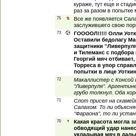
кураже, тут еще и стади
раз за разом в попытке 
75
Все же появляется Сала
заслужившего свою порц
73
ГООООЛ!!!!! Олли Уотк
Оставили бедолагу Ма
защитники "Ливерпуля
и Тилеманс с подбора
Георгий мяч отбивает
Торреса в упор справл
попытки в лице Уоткин
72
Макаллистер с Консой 
"Ливерпуля". Аргентин
грубо толкнул. Оба хо
71
Слот присел на скамейк
Салахом. То ли объясн
"Фараона", то ли устан
70
Какая красота могла з
обводящий удар нанес
укладывая мяч в даль