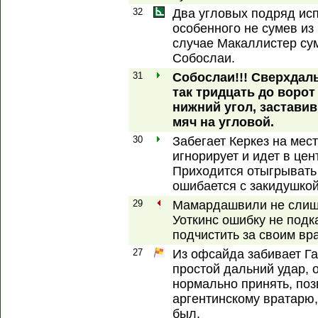
32
Два угловых подряд исп
особенного не сумев из 
случае Макаллистер сум
Собослаи.
31
Собослаи!!! Сверхдаль
так тридцать до ворот
нижний угол, заставив
мяч на угловой.
30
Забегает Керкез на мест
игнорирует и идет в цен
Приходится отыгрывать
ошибается с закидушко
29
Мамардашвили не слишко
Уоткинс ошибку не подк
подчистить за своим вр
27
Из офсайда забивает Га
простой дальний удар, 
нормально принять, поз
аргентинскому вратарю,
был.