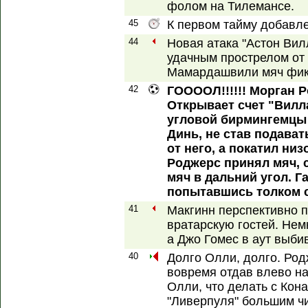
фолом на Тилемансе.
45
К первом тайму добавле
44
Новая атака "Астон Вил
удачным прострелом от 
Мамардашвили мяч фикс
42
ГООООЛ!!!!!! Морган Р
Открывает счет "Вилл
угловой бирмингемцы 
Динь, не став подават
от него, а покатил ни
Роджерс принял мяч, 
мяч в дальний угол. Г
попытавшись толком с
41
Макгинн перспективно п
вратарскую гостей. Нем
а Джо Гомес в аут выбив
40
Долго Олли, долго. Род
вовремя отдав влево на
Олли, что делать с Кон
"Ливерпуля" большим чи