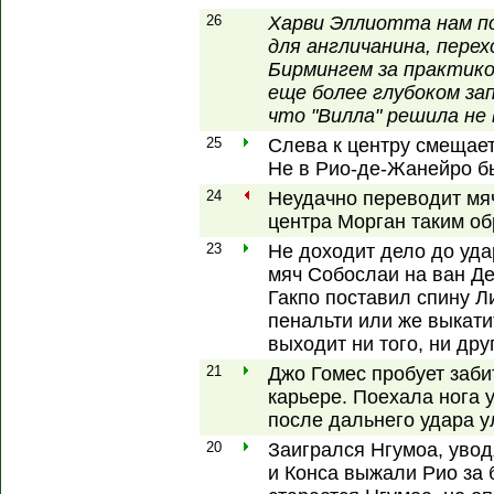
26
Харви Эллиотта нам п
для англичанина, перех
Бирмингем за практико
еще более глубоком зап
что "Вилла" решила не
25
Слева к центру смещает
Не в Рио-де-Жанейро бь
24
Неудачно переводит мяч
центра Морган таким обр
23
Не доходит дело до уда
мяч Собослаи на ван Де
Гакпо поставил спину Л
пенальти или же выкати
выходит ни того, ни дру
21
Джо Гомес пробует заби
карьере. Поехала нога 
после дальнего удара у
20
Заигрался Нгумоа, увод
и Конса выжали Рио за 