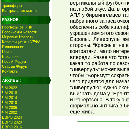
вертикальный футбол по
Трансферы
на любой вкус. Да, втор
Контрольные матчи
АПЛ у бирмингемцев так
РАЗНОЕ:
набранного запаса очко
обеспечить себе квали
Прогнозы от ФНК
Российские новости
украшением этого сезон
Мировые Новости
Европы. "Ливерпуль" же
Коэффициенты УЕФА
стороны. "Красные" не 
Голосование
контратаки, мало инте
Поиск
Вакансии
впереди. Разве что "ста
Новый Форум
какая-то работа по сез
Старый Форум
"Ливерпуль" может выпас
Контакты
чтобы "Борнмут" сократ
АРХИВЫ:
чего придется для нача
"Ливерпулю" нужно окон
ЧМ 2022
ЧМ 2018
выиграть дома у "Брен
ЧМ 2014
и Робертсона. В такую 
ЧМ 2010
формально интрига в би
ЧМ 2006
еще жива.
ЧМ 2002
ЕВРО 2024
ЕВРО 2020
ЕВРО 2016