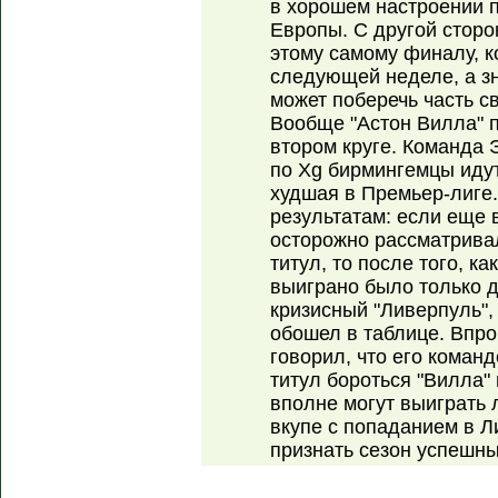
в хорошем настроении 
Европы. С другой сторон
этому самому финалу, к
следующей неделе, а зн
может поберечь часть с
Вообще "Астон Вилла" 
втором круге. Команда 
по Xg бирмингемцы идут 
худшая в Премьер-лиге.
результатам: если еще 
осторожно рассматривал
титул, то после того, к
выиграно было только д
кризисный "Ливерпуль",
обошел в таблице. Впро
говорил, что его команд
титул бороться "Вилла"
вполне могут выиграть 
вкупе с попаданием в Л
признать сезон успешн