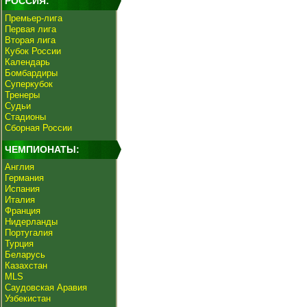
РОССИЯ:
Премьер-лига
Первая лига
Вторая лига
Кубок России
Календарь
Бомбардиры
Суперкубок
Тренеры
Судьи
Стадионы
Сборная России
ЧЕМПИОНАТЫ:
Англия
Германия
Испания
Италия
Франция
Нидерланды
Португалия
Турция
Беларусь
Казахстан
MLS
Саудовская Аравия
Узбекистан