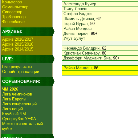
Коньяспор
Александр Кучер
Османлыспор
Тьягу Лопеш
Сивасспор
Стефан Баджи
Трабзонспор
Шамиль Джиназ
, 62
Фенербахче
Гюрай Вурал
, 80
Райан Мендеш
АРХИВЫ:
Дениз Тюрюч
, 90+
Умут Булут
Архив 2016/2017
Архив 2015/2016
Фернандо Болдрин
, 62
Архив 2014/2015
Кристиан Сэпунару
, 80
Джеффри Муджанги Биа
, 90+
LIVE:
Live-результаты
Райан Мендеш
, 86
Онлайн трансляции
СОРЕВНОВАНИЯ:
ЧМ 2026
Лига чемпионов
Лига Европы
Лига конференций
Лига наций
Клубный ЧМ
Суперкубок УЕФА
Межконтинентальный
кубок