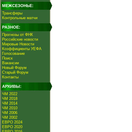
МЕЖСЕЗОНЬЕ:
Трансферы
Контрольные матчи
РАЗНОЕ:
Прогнозы от ФНК
Российские новости
Мировые Новости
Коэффициенты УЕФА
Голосование
Поиск
Вакансии
Новый Форум
Старый Форум
Контакты
АРХИВЫ:
ЧМ 2022
ЧМ 2018
ЧМ 2014
ЧМ 2010
ЧМ 2006
ЧМ 2002
ЕВРО 2024
ЕВРО 2020
ЕВРО 2016