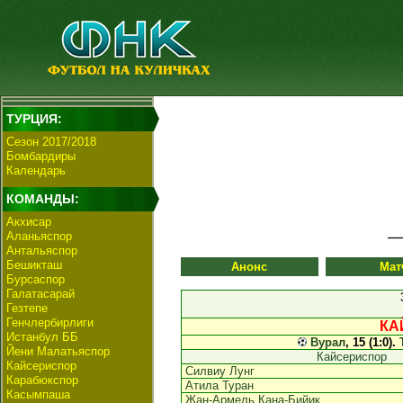
ТУРЦИЯ:
Сезон 2017/2018
Бомбардиры
Календарь
КОМАНДЫ:
Акхисар
Аланьяспор
Антальяспор
Бешикташ
Анонс
Мат
Бурсаспор
Галатасарай
Гезтепе
Генчлербирлиги
КА
Истанбул ББ
Вурал
, 15 (1:0).
Йени Малатьяспор
Кайсериспор
Кайсериспор
Силвиу Лунг
Карабюкспор
Атила Туран
Касымпаша
Жан-Армель Кана-Бийик