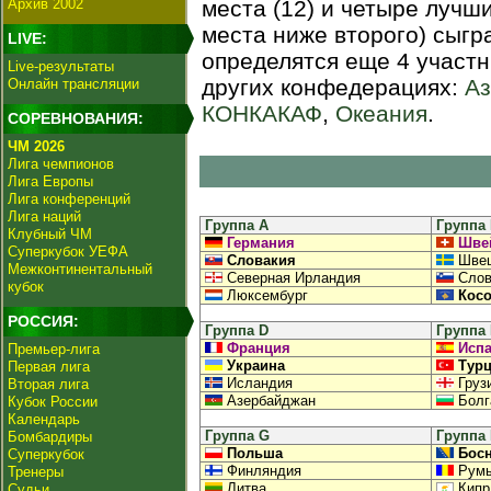
Архив 2002
места (12) и четыре лучш
места ниже второго) сыгр
LIVE:
определятся еще 4 участ
Live-результаты
других конфедерациях:
Аз
Онлайн трансляции
КОНКАКАФ
,
Океания
.
СОРЕВНОВАНИЯ:
ЧМ 2026
Лига чемпионов
Лига Европы
Лига конференций
Лига наций
Группа А
Группа
Клубный ЧМ
Германия
Шве
Суперкубок УЕФА
Словакия
Швец
Межконтинентальный
Северная Ирландия
Слов
кубок
Люксембург
Косо
РОССИЯ:
Группа D
Группа
Франция
Испа
Премьер-лига
Украина
Турц
Первая лига
Исландия
Груз
Вторая лига
Азербайджан
Болг
Кубок России
Календарь
Группа G
Группа
Бомбардиры
Польша
Бос
Суперкубок
Финляндия
Румы
Тренеры
Литва
Кипр
Судьи