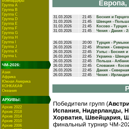
Бомбардиры
Европа,
Группа А
Группа B
Группа C
31.03.2026
21:45
Босния и Герцегов
Группа D
31.03.2026
21:45
Швеция - Польша 
Группа E
31.03.2026
21:45
Косово - Турция -
Группа F
31.03.2026
21:45
Чехия - Дания - 2:
Группа G
Группа H
Группа I
26.03.2026
20:00
Турция - Румыния
Группа J
26.03.2026
22:45
Италия - Северна
Группа K
26.03.2026
22:45
Уэльс - Босния и 
Группа L
26.03.2026
22:45
Украина - Швеция
26.03.2026
22:45
Польша - Албания
ЧМ-2026:
26.03.2026
22:45
Словакия - Косово
26.03.2026
22:45
Дания - Северная
Азия
26.03.2026
22:45
Чехия - Ирландия -
Африка
Южная Америка
КОНКАКАФ
Океания
АРХИВЫ:
Победители групп (
Австри
Архив 2022
Испания, Нидерланды, Н
Архив 2018
Архив 2014
Хорватия, Швейцария, 
Архив 2010
финальный турнир ЧМ-202
Архив 2006