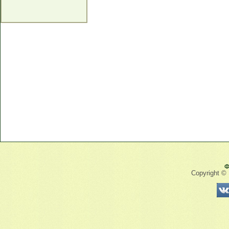
Ф
Copyright ©