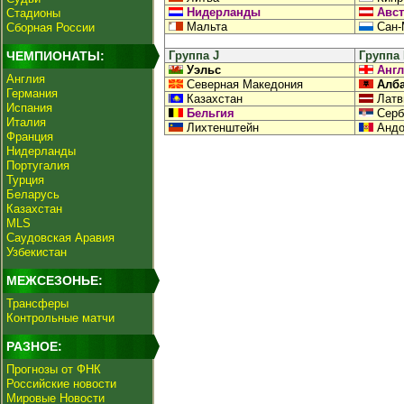
Нидерланды
Авст
Стадионы
Мальта
Сан-
Сборная России
ЧЕМПИОНАТЫ:
Группа J
Группа
Уэльс
Анг
Англия
Северная Македония
Алб
Германия
Казахстан
Латв
Испания
Бельгия
Серб
Италия
Лихтенштейн
Андо
Франция
Нидерланды
Португалия
Турция
Беларусь
Казахстан
MLS
Саудовская Аравия
Узбекистан
МЕЖСЕЗОНЬЕ:
Трансферы
Контрольные матчи
РАЗНОЕ:
Прогнозы от ФНК
Российские новости
Мировые Новости