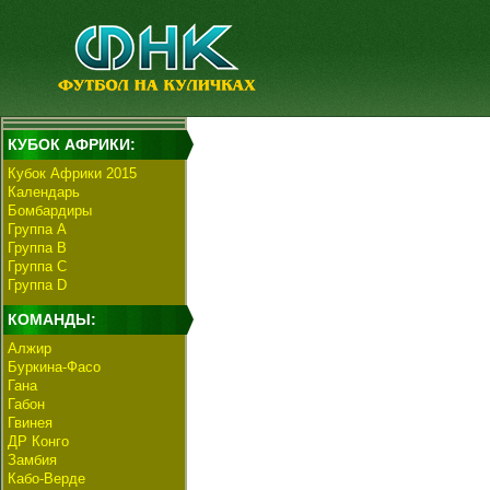
КУБОК АФРИКИ:
Кубок Африки 2015
Календарь
Бомбардиры
Группа А
Группа В
Группа C
Группа D
КОМАНДЫ:
Алжир
Буркина-Фасо
Гана
Габон
Гвинея
ДР Конго
Замбия
Кабо-Верде