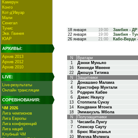
Камерун
Конго
Кот-д'Ивуар
Мали
Сенегал
Тунис
18 января
19:00
Замбия - ДР 
Экв. Гвинея
22 января
19:00
Замбия - Тун
ЮАР
26 января
21:00
Кабо-Верде -
АРХИВЫ:
Архив 2013
N
Вратари
Архив 2012
1
Дэнни Муньяо
Архив 2010
16
Кеннеди Мвеене
22
Джошуа Титима
LIVE:
N
Защитники
2
Донашано Малама
Live-результаты
4
Кристофер Мунтали
Онлайн трансляции
5
Родерик Кабве
6
Дэвис Нкаусу
СОРЕВНОВАНИЯ:
13
Стоппила Сунзу
14
Кондвани Мтонга
ЧМ 2026
18
Эммануэль Мбола
Лига чемпионов
N
Полузащитники
Лига Европы
3
Чисамба Лунгу
Лига конференций
7
Спенсер Сауту
Лига наций
8
Брюс Масуканья
Клубный ЧМ
10
Мукука Муленга