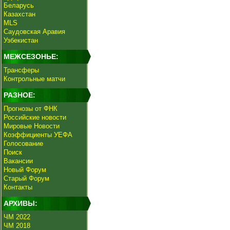
Беларусь
Казахстан
MLS
Саудовская Аравия
Узбекистан
МЕЖСЕЗОНЬЕ:
Трансферы
Контрольные матчи
РАЗНОЕ:
Прогнозы от ФНК
Российские новости
Мировые Новости
Коэффициенты УЕФА
Голосование
Поиск
Вакансии
Новый Форум
Старый Форум
Контакты
АРХИВЫ:
ЧМ 2022
ЧМ 2018