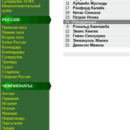
Суперкубок УЕФА
11
Лубамбо Мусонда
Межконтинентальный
17
Ренфорд Калаба
кубок
19
Натан Синкала
23
Патрик Нгома
РОССИЯ:
N
Нападающие
9
Рональд Кампамба
Премьер-лига
12
Эванс Кангва
Первая лига
15
Гивен Сингулума
Вторая лига
20
Эммануэль Маюка
Кубок России
21
Джексон Мванза
Календарь
Бомбардиры
Суперкубок
Тренеры
Судьи
Стадионы
Сборная России
ЧЕМПИОНАТЫ:
Англия
Германия
Испания
Италия
Франция
Нидерланды
Португалия
Турция