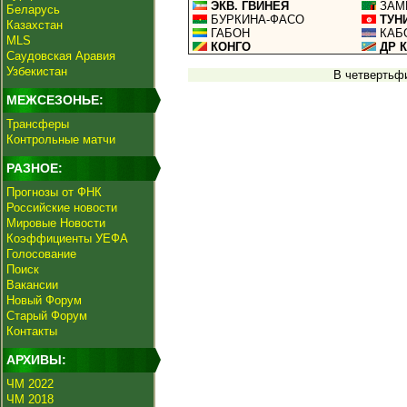
ЭКВ. ГВИНЕЯ
ЗАМ
Беларусь
БУРКИНА-ФАСО
ТУН
Казахстан
ГАБОН
КАБ
MLS
КОНГО
ДР 
Саудовская Аравия
Узбекистан
В четвертьф
МЕЖСЕЗОНЬЕ:
Трансферы
Контрольные матчи
РАЗНОЕ:
Прогнозы от ФНК
Российские новости
Мировые Новости
Коэффициенты УЕФА
Голосование
Поиск
Вакансии
Новый Форум
Старый Форум
Контакты
АРХИВЫ:
ЧМ 2022
ЧМ 2018