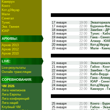
Камерун
Конго
Кот-д'Ивуар
Мали
Сенегал
Тунис
17 января
19:00
Экваториаль
17 января
22:00
Буркина-Фасо
Экв. Гвинея
18 января
19:00
Замбия - ДР 
ЮАР
18 января
22:00
Тунис - Кабо
19 января
19:00
Гана - Сенега
АРХИВЫ:
19 января
22:00
Алжир - ЮАР
20 января
19:00
Кот-д'Ивуар 
Архив 2013
20 января
22:00
Мали - Камер
Архив 2012
Архив 2010
LIVE:
21 января
19:00
Экваториаль
21 января
22:00
Габон - Конг
Live-результаты
22 января
19:00
Замбия - Тун
Онлайн трансляции
22 января
22:00
Кабо-Верде -
23 января
19:00
Гана - Алжир
СОРЕВНОВАНИЯ:
23 января
22:00
ЮАР - Сенега
24 января
19:00
Кот-д'Ивуар 
ЧМ 2026
24 января
22:00
Камерун - Гв
Лига чемпионов
Лига Европы
Лига конференций
Лига наций
25 января
21:00
Конго - Бурк
Клубный ЧМ
25 января
21:00
Габон - Экв