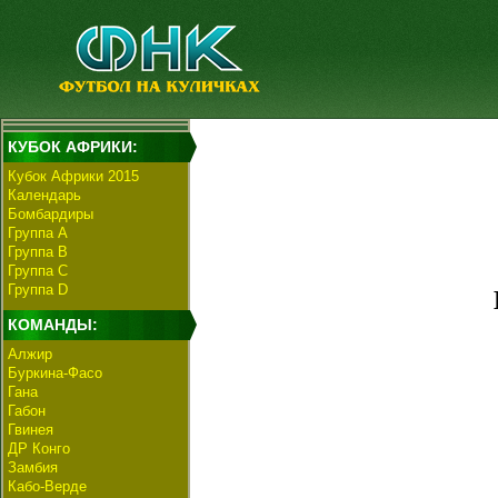
КУБОК АФРИКИ:
Кубок Африки 2015
Календарь
Бомбардиры
Группа А
Группа В
Группа C
Группа D
КОМАНДЫ:
Алжир
Буркина-Фасо
Гана
Габон
Гвинея
ДР Конго
Замбия
Кабо-Верде