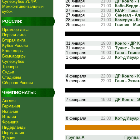
26 января
21:00
ДР Конго - Т
Суперкубок УЕФА
26 января
21:00
Кабо-Верде -
Межконтинентальный
27 января
21:00
ЮАР - Гана -
кубок
27 января
21:00
Сенегал - Ал
28 января
21:00
Камерун - Ко
РОССИЯ:
28 января
21:00
Гвинея - Мал
Премьер-лига
Первая лига
Вторая лига
31 января
19:00
Конго - ДР К
Кубок России
31 января
22:30
Тунис - Экв
Календарь
1 февраля
19:00
Гана - Гвине
Бомбардиры
1 февраля
22:30
Кот-д'Ивуар 
Суперкубок
Тренеры
Судьи
4 февраля
22:00
ДР Конго - К
Стадионы
5 февраля
22:00
Гана - Эква
Сборная России
ЧЕМПИОНАТЫ:
7 февраля
19:00
ДР Конго - Э
Англия
Германия
Испания
Италия
8 февраля
22:00
Кот-д'Ивуар -
Франция
Нидерланды
Португалия
Группа A
Группа
Турция