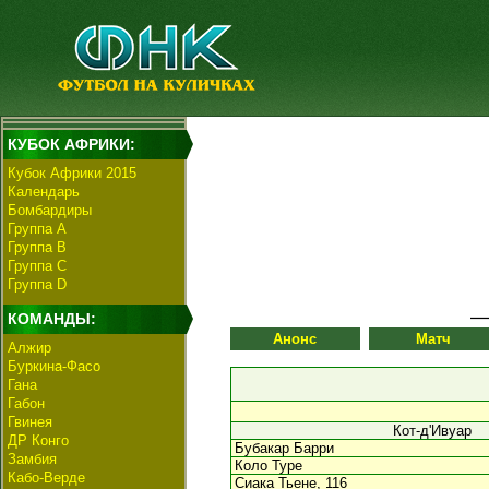
КУБОК АФРИКИ:
Кубок Африки 2015
Календарь
Бомбардиры
Группа А
Группа В
Группа C
Группа D
КОМАНДЫ:
Анонс
Матч
Алжир
Буркина-Фасо
Гана
Габон
Гвинея
Кот-д'Ивуар
ДР Конго
Бубакар Барри
Замбия
Коло Туре
Кабо-Верде
Сиака Тьене, 116