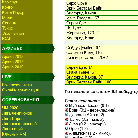
Камерун
Серж Орье
Конго
Эрик Бертран Байи
Кот-д'Ивуар
Вилфрид Канон
Мали
Макс Градель, 67
Сенегал
Серей Дье
Яя Туре
Тунис
Жервиньо, 120+2
Экв. Гвинея
Вилфрид Бони
ЮАР
Сейду Думбия, 67
АРХИВЫ:
Саломон Калу, 116
Архив 2013
Жюниор Талло, 120+2
Архив 2012
Архив 2010
Серей Дье, 14
Сиака Тьене, 57
LIVE:
Вилфрид Канон, 87
Эрик Бертран Байи, 106
Live-результаты
Онлайн трансляции
По пенальти со счетом 9:8 победу о
СОРЕВНОВАНИЯ:
Серия пенальти:
Мубарак Вакасо (0:1).
ЧМ 2026
Бони (0:1 - перекладина).
Лига чемпионов
Джордан Айю (0:2).
Лига Европы
Талло (0:2 - мимо).
Лига конференций
Аква (0:2 - вратарь).
Орье (1:2).
Лига наций
Ачимпонг (1:2 - мимо).
Клубный ЧМ
Думбия (2:2).