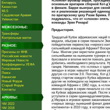
«слонов» Бубакар Барри, просидевш
Беларусь
основным вратарем сборной Кот-д`
Казахстан
в финале. Барри выиграл для своей
MLS
но и реализовав решающий одиннад
Саудовская Аравия
по вратарскому цеху Разак Брима. П
подумалось, что от «слонов» опять
Узбекистан
команды Эрве Ренара!
МЕЖСЕЗОНЬЕ:
Предыстория.
Трансферы
Тридцатый Кубок африканских наций п
Контрольные матчи
медали, обыграв в серии пенальти Экв
победителем первенства «черного конт
РАЗНОЕ:
сильнейшей командой Африки? Воскре
Прогнозы от ФНК
Ганы. Многие уже окрестили данное 
сильнейшими на нынешнем турнире и по
Российские новости
буксовали и вполне могли поехать до
Мировые Новости
добились необходимого результата. Н
Коэффициенты УЕФА
ганцев. Напомним, что «слоны» с оди
Голосование
звезды» в играх навылет еще более ув
Поиск
другую со счетом 3:0. Поэтому, Кот-
Вакансии
перед стартом каждого Кубка африканс
Новый Форум
другие не побеждали на первенствах 
командой Африки с 1982 года, а «слон
Старый Форум
именно ганцев в серии пенальти со сч
Контакты
на Кубках африканских наций. После э
уступили в серии одиннадцатиметровы
АРХИВЫ:
д`Ивуара в игровое время заканчивал
«черных звезд» нынешний финал девят
ЧМ 2022
континента» в 2010 году, в котором о
ЧМ 2018