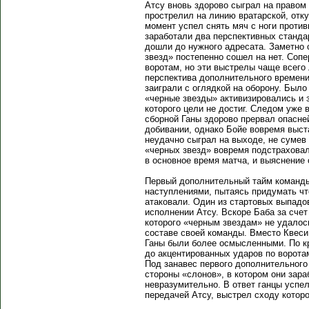
Атсу вновь здорово сыграл на право
прострелил на линию вратарской, отк
момент успел снять мяч с ноги против
заработали два перспективных станда
дошли до нужного адресата. Заметно
звезд» постепенно сошел на нет. Соп
воротам, но эти выстрелы чаще всего 
перспектива дополнительного времени
заиграли с оглядкой на оборону. Было
«черные звезды» активизировались и
которого цели не достиг. Следом уже
сборной Ганы здорово прервал опасне
добивании, однако Бойе вовремя выст
неудачно сыграл на выходе, не сумев
«черных звезд» вовремя подстраховали
в основное время матча, и выяснение
Первый дополнительный тайм команды
наступлениями, пытаясь придумать чт
атаковали. Один из стартовых выпадо
исполнении Атсу. Вскоре Баба за счет
которого «черным звездам» не удалос
составе своей команды. Вместо Квеси
Ганы были более осмысленными. По к
до акцентированных ударов по воротам
Под занавес первого дополнительного
стороны «слонов», в котором они зар
невразумительно. В ответ ганцы успе
передачей Атсу, выстрел сходу которо