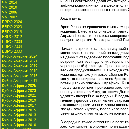
и Ганы насчитывает двадцать четыре 
ЧМ 2014
зафиксирована ничья, и в десяти слу
ЧМ 2010
потеряли своего основного голкипера С
ЧМ 2006
ЧМ 2002
Ход матча.
ЕВРО 2024
ЕВРО 2020
Эрве Ренар по сравнению с матчем пр
команды. Вместо получившего травму 
ЕВРО 2016
Аврама Гранта, то он также совершил
ЕВРО 2012
поединком против Экваториальной Гви
ЕВРО 2008
ЕВРО 2004
Начало встречи осталось за ивуарийц
ЕВРО 2000
масштабных наступлений на владения 
Кубок Америки 2024
из данных стандартных положений под
Кубок Америки 2021
встречи. Контрвыпады с их стороны п
через правый фланг, где Орье раз за
Кубок Америки 2019
весьма продуктивными. На исходе ста
Кубок Америки 2016
команды, однако у игроков сборной К
Кубок Америки 2015
минут активизировалась лева бровка «
Кубок Америки 2011
потенциально опасный штрафной. К мя
Кубок Африки 2025
часа в центре поля произошел жестки
Кубок Африки 2023
посочувствовала Атсу, которому Дье 
Кубок Африки 2021
удалить ивуарийца за подобный подлы
Кубок Африки 2019
ганцам удалось свести на нет старто
атаковали примитивно и Барри совсем
Кубок Африки 2017
звезд» захлебнулось, после чего пос
Кубок Африки 2015
увенчавшийся плотным, но неточным 
Кубок Африки 2013
Кубок Африки 2012
В середине тайме ситуация на поле 
Кубок Африки 2010
жестком ключе, а опорный полузащитн