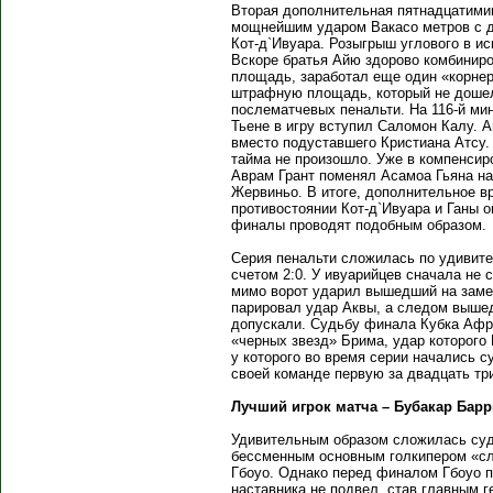
Вторая дополнительная пятнадцатимин
мощнейшим ударом Вакасо метров с д
Кот-д`Ивуара. Розыгрыш углового в 
Вскоре братья Айю здорово комбинир
площадь, заработал еще один «корне
штрафную площадь, который не дошел 
послематчевых пенальти. На 116-й ми
Тьене в игру вступил Саломон Калу. А
вместо подуставшего Кристиана Атсу. 
тайма не произошло. Уже в компенсир
Аврам Грант поменял Асамоа Гьяна н
Жервиньо. В итоге, дополнительное вр
противостоянии Кот-д`Ивуара и Ганы 
финалы проводят подобным образом.
Серия пенальти сложилась по удивите
счетом 2:0. У ивуарийцев сначала не 
мимо ворот ударил вышедший на заме
парировал удар Аквы, а следом выше
допускали. Судьбу финала Кубка Афр
«черных звезд» Брима, удар которого
у которого во время серии начались с
своей команде первую за двадцать тр
Лучший игрок матча – Бубакар Барр
Удивительным образом сложилась судь
бессменным основным голкипером «сл
Гбоуо. Однако перед финалом Гбоуо п
наставника не подвел, став главным г