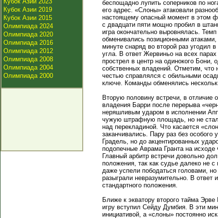
Кубок Азии 2023
беспощадно лупить соперников по но
Кубок Азии 2019
его адрес. «Слоны» атаковали разнооб
настоящему опасный момент в этом ф
Кубок Азии 2015
с двадцати пяти мощно пробил в штан
Олимпиада 2024
игра окончательно выровнялась. Темп
Олимпиада 2020
обменивались позиционными атаками, 
Олимпиада 2016
минуте снаряд во второй раз угодил в
Олимпиада 2012
угла. В ответ Жервиньо на всех пара
Олимпиада 2008
прострел в центр на одинокого Бони, о
Олимпиада 2004
собственных владений. Отметим, что н
Олимпиада 2000
честью справлялся с обильными осадк
ключе. Команды обменялись нескольк
Вторую половину встречи, в отличие о
владения Барри после перерыва «черн
неряшливым ударом в исполнении Аппи
чужую штрафную площадь, но не стал б
над перекладиной. Что касается «сло
заканчивались. Пару раз без особого 
Градель, но до акцентированных ударо
подопечные Аврама Гранта на исходе 
Главный арбитр встречи довольно дол
положения, так как судье далеко не с
даже успели пободаться головами, но
разыграли невразумительно. В ответ 
стандартного положения.
Ближе к экватору второго тайма Эрве
игру вступил Сейду Думбия. В эти ми
инициативой, а «слоны» постоянно ис