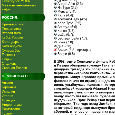
Суперкубок УЕФА
Андре Айю (2:3).
Межконтинентальный
Яя Туре (3:3).
кубок
Менса (3:4).
Калу (4:4).
РОССИЯ:
Агеманг-Баду (4:5).
Коло Туре (5:5).
Премьер-лига
Аффул (5:6).
Первая лига
Канон (6:6).
Вторая лига
Баба (6:7).
Кубок России
Бертран Байи (7:7).
Календарь
Бойе (7:8).
Бомбардиры
Дье (8:8).
Брима (8:8 - вратарь).
Суперкубок
Барри (9:8).
Тренеры
Судьи
В 1992 году в Сенегале в финале Ку
Стадионы
д`Ивуара обыграла команду Ганы в 
Сборная России
двадцать три года эти соперники в
первенства «черного континента», 
ЧЕМПИОНАТЫ:
двадцать минут игрового времени о
финалах иначе не играет), а в длит
Англия
вновь улыбнулась «слонам», которы
Германия
сильнейшей командой Африки! Нако
Испания
ивуарийцев смогло что-то выиграть
Италия
банду много лет называли лузерами
неудачников. Эрве Ренар стал пер
Франция
сборными. Три года назад Замбия, 
Нидерланды
за который тогда еще выступал Дро
Португалия
сборной, и теперь он наверняка жа
Турция