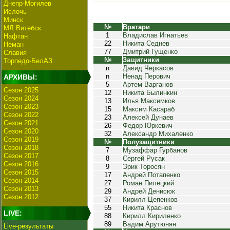
Днепр-Могилев
Ислочь
Минск
№
Вратари
МЛ Витебск
1
Владислав Игнатьев
Нафтан
22
Никита Седнев
Неман
77
Дмитрий Гущенко
Славия
№
Защитники
Торпедо-БелАЗ
n
Давид Черкасов
n
Ненад Перович
АРХИВЫ:
5
Артем Варганов
Сезон 2025
12
Никита Былинкин
Сезон 2024
13
Илья Максимков
Сезон 2023
15
Максим Касараб
Сезон 2022
23
Алексей Дунаев
Сезон 2021
26
Федор Юркевич
Сезон 2020
32
Александр Михаленко
Сезон 2019
№
Полузащитники
Сезон 2018
7
Музаффар Гурбанов
Сезон 2017
8
Сергей Русак
Сезон 2016
9
Эрик Торосян
Сезон 2015
17
Андрей Потапенко
Сезон 2014
27
Роман Пилецкий
Сезон 2013
29
Андрей Денисюк
Сезон 2012
37
Кирилл Цепенков
55
Никита Краснов
LIVE:
88
Кирилл Кириленко
89
Вадим Арутюнян
Live-результаты