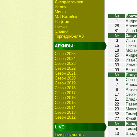
Днепр-Могилев
Ислочь
Минск
№
Врат
МЛ Витебск
1
Андре
Нафтан
28
Алекс
Неман
81
Иван 
Славия
№
Защи
Торпедо-БелАЗ
3
Иван 
15
Никит
АРХИВЫ:
18
Моха
Сезон 2025
25
Андре
Сезон 2024
29
Иван 
Сезон 2023
33
Илья 
Сезон 2022
99
Евген
Сезон 2021
№
Полу
Сезон 2020
5
Серге
Сезон 2019
7
Алекс
Сезон 2018
8
Антон
Сезон 2017
17
Серги
Сезон 2016
21
Влад
Сезон 2015
22
Павел
Сезон 2014
23
Макси
Сезон 2013
32
Тимо
Сезон 2012
77
Юрий 
№
Напа
LIVE:
n
Тимо
10
Влад
Live-результаты