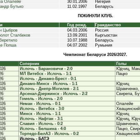
ла Олалейе
30.01.2006
Нигерия
андр Бутько
11.02.1997
Беларусь
ПОКИНУЛИ КЛУБ.
ки
Год рожд.
Гражданство
н Цыбров
04.03.2006
Россия
олот Сталбеков
13.09.2001
Кыргызстан
Веретило
10.07.1988
Беларусь
де Попша
04.07.2002
Румыния
Чемпионат Беларуси 2026/2027.
Соперник
Голы
026
Ислочь - Барановичи - 2:0
Юдчиц, Мак
26
МЛ Витебск - Ислочь - 1:1
Пацко
26
Ислочь - Динамо-Брест - 0:1
026
Динамо-Минск - Ислочь - 1:1
Юдчиц
026
Ислочь - Днепр-Могилев - 2:1
Шрамченко,
26
Арсенал-Дзержинск - Ислочь - 2:2
Свирепа, Бу
26
Гомель - Ислочь - 2:0
026
Неман - Ислочь - 0:1
Олалейе
026
Ислочь - Витебск - 3:0
Хващинский
026
Минск - Ислочь - 1:1
Юдчиц
026
Ислочь - Нафтан - 3:1
Юдчиц, Юдчи
026
Славия - Ислочь - 0:2
Шрамченко,
026
Ислочь - Белшина - 4:0
Пацко, Свир
26
Торпедо-БелАЗ - Ислочь - 0:2
Хващинский
026
Ислочь - БАТЭ