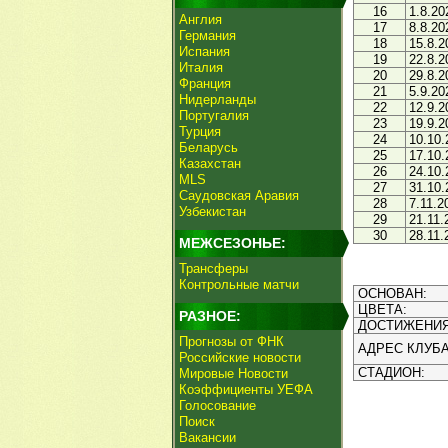
16
1.8.20
Англия
17
8.8.20
Германия
18
15.8.2
Испания
19
22.8.2
Италия
20
29.8.2
Франция
21
5.9.20
Нидерланды
22
12.9.2
Португалия
23
19.9.2
Турция
24
10.10.
Беларусь
25
17.10.
Казахстан
26
24.10.
MLS
27
31.10.
Саудовская Аравия
28
7.11.2
Узбекистан
29
21.11.
30
28.11.
МЕЖСЕЗОНЬЕ:
Трансферы
Контрольные матчи
ОСНОВАН:
ЦВЕТА:
РАЗНОЕ:
ДОСТИЖЕНИЯ
Прогнозы от ФНК
АДРЕС КЛУБА
Российские новости
СТАДИОН:
Мировые Новости
Коэффициенты УЕФА
Голосование
Поиск
Вакансии