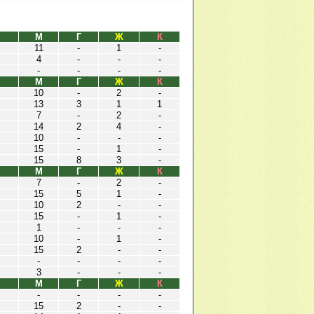
М
Г
Ж
К
11
-
1
-
4
-
-
-
-
-
-
-
М
Г
Ж
К
10
-
2
-
13
3
1
1
7
-
2
-
14
2
4
-
10
-
-
-
15
-
1
-
15
8
3
-
М
Г
Ж
К
7
-
2
-
15
5
1
-
10
2
-
-
15
-
1
-
1
-
-
-
10
-
1
-
15
2
-
-
-
-
-
-
3
-
-
-
М
Г
Ж
К
-
-
-
-
15
2
-
-