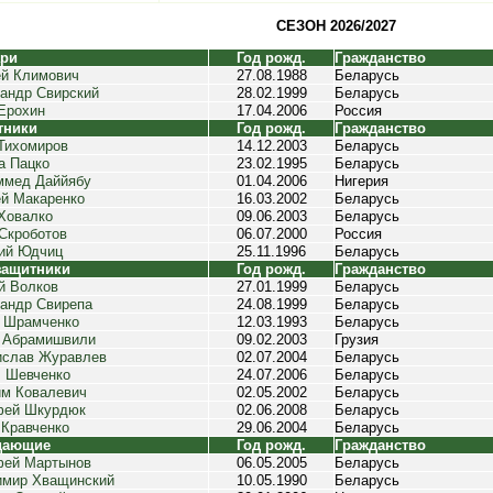
СЕЗОН 2026/2027
ари
Год рожд.
Гражданство
й Климович
27.08.1988
Беларусь
андр Свирский
28.02.1999
Беларусь
Ерохин
17.04.2006
Россия
тники
Год рожд.
Гражданство
Тихомиров
14.12.2003
Беларусь
а Пацко
23.02.1995
Беларусь
ммед Даййябу
01.04.2006
Нигерия
й Макаренко
16.03.2002
Беларусь
Ховалко
09.06.2003
Беларусь
Скроботов
06.07.2000
Россия
ий Юдчиц
25.11.1996
Беларусь
защитники
Год рожд.
Гражданство
й Волков
27.01.1999
Беларусь
андр Свирепа
24.08.1999
Беларусь
 Шрамченко
12.03.1993
Беларусь
 Абрамишвили
09.02.2003
Грузия
ислав Журавлев
02.07.2004
Беларусь
 Шевченко
24.07.2006
Беларусь
м Ковалевич
02.05.2002
Беларусь
фей Шкурдюк
02.06.2008
Беларусь
Кравченко
29.06.2004
Беларусь
дающие
Год рожд.
Гражданство
фей Мартынов
06.05.2005
Беларусь
имир Хващинский
10.05.1990
Беларусь