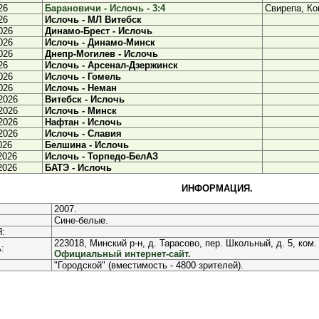
26
Барановичи - Ислочь - 3:4
Свирепа, Ко
26
Ислочь - МЛ Витебск
026
Динамо-Брест - Ислочь
026
Ислочь - Динамо-Минск
026
Днепр-Могилев - Ислочь
26
Ислочь - Арсенал-Дзержинск
026
Ислочь - Гомель
026
Ислочь - Неман
2026
Витебск - Ислочь
2026
Ислочь - Минск
2026
Нафтан - Ислочь
2026
Ислочь - Славия
026
Белшина - Ислочь
2026
Ислочь - Торпедо-БелАЗ
2026
БАТЭ - Ислочь
ИНФОРМАЦИЯ.
2007.
Сине-белые.
:
223018, Минский р-н, д. Тарасово, пер. Школьный, д. 5, ком.
:
Официальный интернет-сайт.
"Городской" (вместимость - 4800 зрителей).