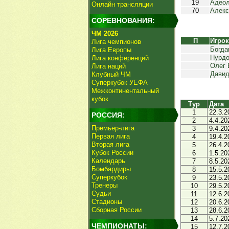
19
Адео
Онлайн трансляции
70
Алекс
СОРЕВНОВАНИЯ:
ЧМ 2026
П
Игро
Лига чемпионов
Богда
Лига Европы
Нурдо
Лига конференций
Олег 
Лига наций
Дави
Клубный ЧМ
Суперкубок УЕФА
Межконтинентальный
кубок
Тур
Дата
1
22.3.2
РОССИЯ:
2
4.4.20
Премьер-лига
3
9.4.20
Первая лига
4
19.4.2
Вторая лига
5
26.4.2
Кубок России
6
1.5.20
Календарь
7
8.5.20
Бомбардиры
8
15.5.2
Суперкубок
9
23.5.2
Тренеры
10
29.5.2
Судьи
11
12.6.2
Стадионы
12
20.6.2
Сборная России
13
28.6.2
14
5.7.20
ЧЕМПИОНАТЫ:
15
12.7.2