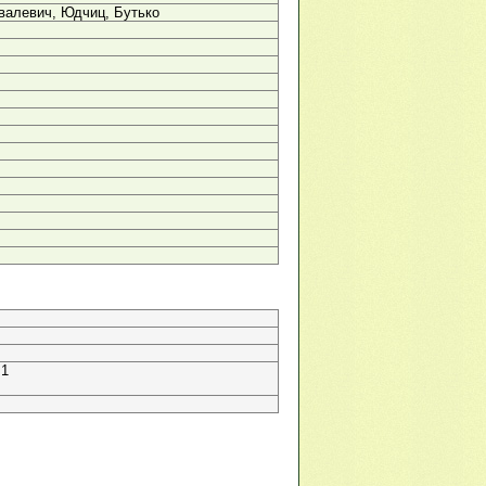
валевич, Юдчиц, Бутько
 1