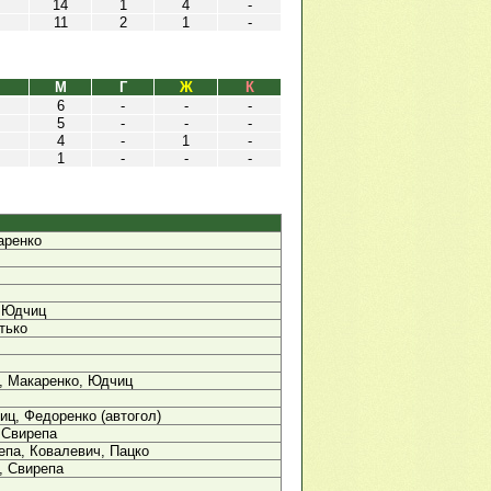
14
1
4
-
11
2
1
-
М
Г
Ж
К
6
-
-
-
5
-
-
-
4
-
1
-
1
-
-
-
аренко
 Юдчиц
тько
, Макаренко, Юдчиц
ц, Федоренко (автогол)
 Свирепа
епа, Ковалевич, Пацко
, Свирепа