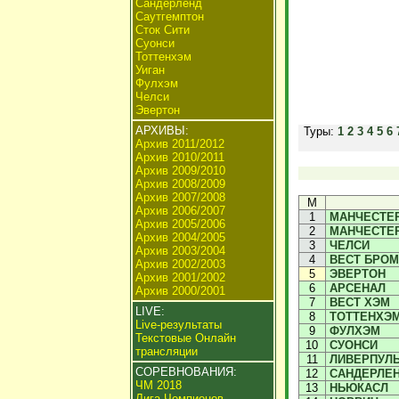
Сандерленд
Саутгемптон
Сток Сити
Суонси
Тоттенхэм
Уиган
Фулхэм
Челси
Эвертон
АРХИВЫ:
Туры:
1
2
3
4
5
6
Архив 2011/2012
Архив 2010/2011
Архив 2009/2010
Архив 2008/2009
Архив 2007/2008
М
Архив 2006/2007
1
МАНЧЕСТЕР
Архив 2005/2006
2
МАНЧЕСТЕ
Архив 2004/2005
3
ЧЕЛСИ
Архив 2003/2004
4
ВЕСТ БРО
Архив 2002/2003
5
ЭВЕРТОН
Архив 2001/2002
6
АРСЕНАЛ
Архив 2000/2001
7
ВЕСТ ХЭМ
LIVE:
8
ТОТТЕНХЭ
Live-результаты
9
ФУЛХЭМ
Текстовые Онлайн
10
СУОНСИ
трансляции
11
ЛИВЕРПУЛ
СОРЕВНОВАНИЯ:
12
САНДЕРЛЕ
ЧМ 2018
13
НЬЮКАСЛ
Лига Чемпионов