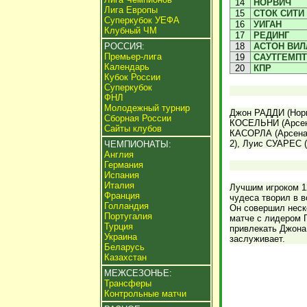
14
НОРВИЧ
Лига Европы
15
СТОК СИТИ
Суперкубок УЕФА
16
УИГАН
Клубный ЧМ
17
РЕДИНГ
РОССИЯ:
18
АСТОН ВИЛ
Премьер-лига
19
САУТГЕМП
Календарь
20
КПР
Кубок России
Суперкубок
ФНЛ
Молодежный турнир
Джон РАДДИ (Норв
Сборная России
КОСЕЛЬНИ (Арсена
Сайты клубов
КАСОРЛА (Арсенал
2), Луис СУАРЕС (
ЧЕМПИОНАТЫ:
Англия
Германия
Испания
Италия
Лучшим игроком 1
Франция
чудеса творил в в
Голландия
Он совершил неск
Португалия
матче с лидером 
Турция
привлекать Джона 
Украина
заслуживает.
Беларусь
Казахстан
МЕЖСЕЗОНЬЕ:
Трансферы
Контрольные матчи