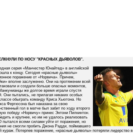
ЕЛКНУЛИ ПО НОСУ "КРАСНЫХ ДЬЯВОЛОВ".
едная серия «Манчестер Юнайтед» в английской
ошла к концу. Сегодня «красные дьяволы»
ионное поражение от «Норвича». Причем,
йки» вполне заслуженно. Они на протяжении всей
атаковали и создали больше опасных моментов,
Манкунианцы же долгое время играли спустя
й. Они пытались, не прилагая никаких особых
классе обыграть команду Криса Хьютона. Но
кса Фергюсона был наказана за свою
ственный гол в матче был забит по ходу второго
ную победу «Норвичу» принес Энтони Пилкинтон.
едить и крупнее, но им не удалось реализовать
 пытался всеми силами уйти от поражения, но
ания не смогли пробить Джона Радди, поймавшего
й кураж. Потерпев поражение, «красные дьяволы» потеряли лидерство в