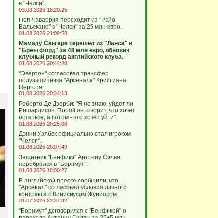
в "Челси".
03.08.2026 18:20:25
Пеп Чаваррия переходит из "Райо
Вальекано" в "Челси" за 25 млн евро.
01.08.2026 21:09:58
Мамаду Сангаре перешёл из "Ланса" в
"Брентфорд" за 48 млн евро, обновив
клубный рекорд английского клуба.
01.08.2026 20:44:28
"Эвертон" согласовал трансфер
полузащитника "Арсенала" Кристиана
Нергора.
01.08.2026 20:34:13
Роберто Де Дзерби: "Я не знаю, уйдет ли
Ришарлисон. Порой он говорит, что хочет
остаться, а потом - что хочет уйти".
01.08.2026 20:25:08
Дэнни Уэлбек официально стал игроком
"Челси".
01.08.2026 20:07:49
Защитник "Бенфики" Антониу Силва
перебрался в "Борнмут".
01.08.2026 18:00:27
В английской прессе сообщили, что
"Арсенал" согласовал условия личного
контракта с Винисиусом Жуниором.
31.07.2026 23:37:32
"Борнмут" договорился с "Бенфикой" о
переходе Антониу Силвы за 25+5 млн