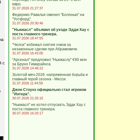
й
евро.
31.07.2026 21:27:37
Федерико Равалья сменил "Болонью" на
"Уотфорд".
31.07.2026 20:30:46
"Ньюкасл" объявил об уходе Эдди Хау с
поста главного тренера.
31.07.2026 18:47:55
на
"Челси" избежал снятия очков за
незаконные сделки при Абрамовиче.
31.07.2026 16:43:05
"Арсенал" предложил "Ньюкаслу" €90 млн
й с
за Бруно Гимарайнса.
31.07.2026 14:46:22
Золотой мяч-2026: напряженная борьба и
главный герой сезона - Месси.
31.07.2026 11:44:59
Джон Стоунз официально стал игроком
е
"Интера".
30.07.2026 21:25:15
"Ньюкасл" не хотел отпускать Эдди Хау с
поста главного тренера.
30.07.2026 16:20:17