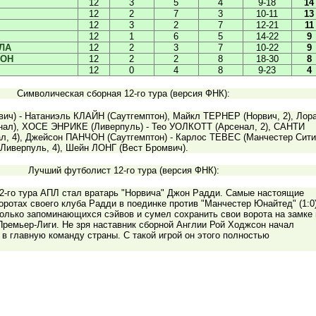
12
3
5
4
9-18
14
12
2
7
3
10-11
13
12
3
2
7
12-21
11
12
1
6
5
14-22
9
ЛА
12
2
3
7
10-22
9
ТОН
12
2
2
8
18-30
8
12
0
4
8
9-23
4
Символическая сборная 12-го тура (версия ФНК):
ич) - Натаниэль КЛАЙН (Саутгемптон), Майкл ТЕРНЕР (Норвич, 2), Лор
л), ХОСЕ ЭНРИКЕ (Ливерпуль) - Тео УОЛКОТТ (Арсенал, 2), САНТИ
, 4), Джейсон ПАНЧОН (Саутгемптон) - Карлос ТЕВЕС (Манчестер Сити
Ливерпуль, 4), Шейн ЛОНГ (Вест Бромвич).
Лучший футболист 12-го тура (версия ФНК):
2-го тура АПЛ стал вратарь "Норвича" Джон Радди. Самые настоящие
оротах своего клуба Радди в поединке против "Манчестер Юнайтед" (1:0)
олько запоминающихся сэйвов и сумел сохранить свои ворота на замке 
Премьер-Лиги. Не зря наставник сборной Англии Рой Ходжсон начал
в главную команду страны. С такой игрой он этого полностью