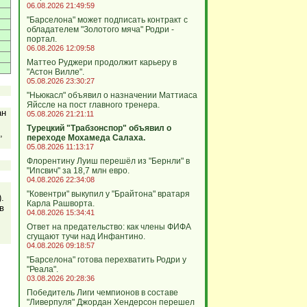
06.08.2026 21:49:59
"Барселона" может подписать контракт с
обладателем "Золотого мяча" Родри -
портал.
06.08.2026 12:09:58
Маттео Руджери продолжит карьеру в
"Астон Вилле".
05.08.2026 23:30:27
"Ньюкасл" объявил о назначении Маттиаса
Яйссле на пост главного тренера.
ан
05.08.2026 21:21:11
Турецкий "Трабзонспор" объявил о
,
переходе Мохамеда Салаха.
05.08.2026 11:13:17
Флорентину Луиш перешёл из "Бернли" в
"Ипсвич" за 18,7 млн евро.
04.08.2026 22:34:08
"Ковентри" выкупил у "Брайтона" вратаря
.
Карла Рашворта.
в
04.08.2026 15:34:41
Ответ на предательство: как члены ФИФА
сгущают тучи над Инфантино.
04.08.2026 09:18:57
"Барселона" готова перехватить Родри у
"Реала".
03.08.2026 20:28:36
Победитель Лиги чемпионов в составе
"Ливерпуля" Джордан Хендерсон перешел