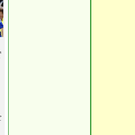
я
.
ь
–