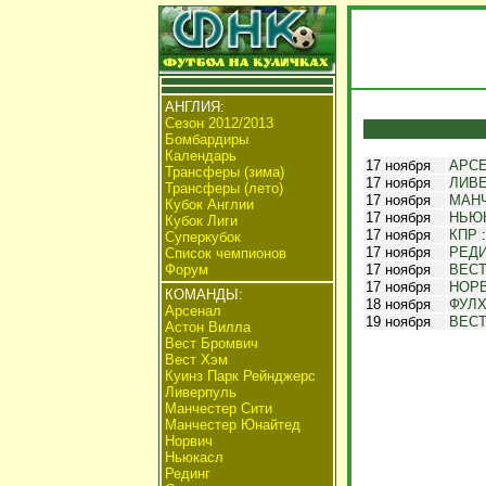
АНГЛИЯ:
Сезон 2012/2013
Бомбардиры
Календарь
17 ноября
АРС
Трансферы (зима)
17 ноября
ЛИВ
Трансферы (лето)
17 ноября
МАН
Кубок Англии
17 ноября
НЬЮ
Кубок Лиги
17 ноября
КПР
Суперкубок
17 ноября
РЕД
Список чемпионов
Форум
17 ноября
ВЕС
17 ноября
НОР
КОМАНДЫ:
18 ноября
ФУЛ
Арсенал
19 ноября
ВЕСТ
Астон Вилла
Вест Бромвич
Вест Хэм
Куинз Парк Рейнджерс
Ливерпуль
Манчестер Сити
Манчестер Юнайтед
Норвич
Ньюкасл
Рединг