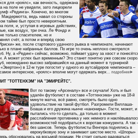
хся для «роялс», как вечность, одержана
а на поле не увидели, зато лицезрели
умф «Рединга». Конечно, во многом
 Макдермотта, ведь навал со стороны
вом тайме был просто невероятным.
 поля, и, уступая в игровых действиях,
е, как воздух, три очка. Ле Фондр и
не только спасителем, но и
внял счёт, а потом и вперёд свою
риски» же, после стартового удачного рывка в чемпионате, начинают
ько в плане набранных баллов. По игре то очень неплохо смотрелся
б. Ну, а «Рединг» сейчас, возможно, поймает удачу за хвост и понесётс
и. А может успех был временным? Это станет понятно уже совсем скоро
уб, неожиданно высоко забравшийся на данный момент в турнирной
 «Эвертон») в 12-м туре погостит у одного из аутсайдеров чемпионата –
 самое интересное, «роялс» вполне могут одержать верх...
ИТ "ТОТТЕНХЭМ" НА "ЭМИРЕЙТС".
Вот по такому «Арсеналу» все и скучали! Хоть и был
удалён футболист в составе «Тоттенхэма» уже на 18-й
минуте матча, всё равно, смотреть было одно
удовольствие на такой футбол. Разгромили Виллаша-
Боаша и его дружина нынче «канониры». Гости, может, и
пытались что-то сделать, да только в момент
расслабления противника у них немного и наклёвывалос
возможностей подобраться к воротам конкурента. А так 
без шансов. Теперь футболисты Венгера поднялись в
еврокубковую зону и занимают шестое место. «Шпоры»
перь обосновались на восьмой позиции. Не стоит сильно радоваться