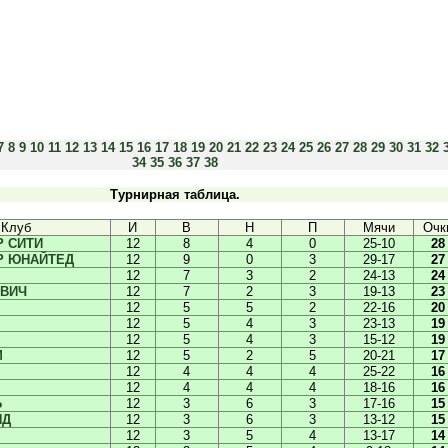
7
8
9
10
11
12
13
14
15
16
17
18
19
20
21
22
23
24
25
26
27
28
29
30
31
32
34
35
36
37
38
Турнирная таблица.
Клуб
И
В
Н
П
Мячи
Очк
 СИТИ
12
8
4
0
25-10
28
Р ЮНАЙТЕД
12
9
0
3
29-17
27
12
7
3
2
24-13
24
МВИЧ
12
7
2
3
19-13
23
12
5
5
2
22-16
20
12
5
4
3
23-13
19
12
5
4
3
15-12
19
М
12
5
2
5
20-21
17
12
4
4
4
25-22
16
12
4
4
4
18-16
16
Ь
12
3
6
3
17-16
15
НД
12
3
6
3
13-12
15
12
3
5
4
13-17
14