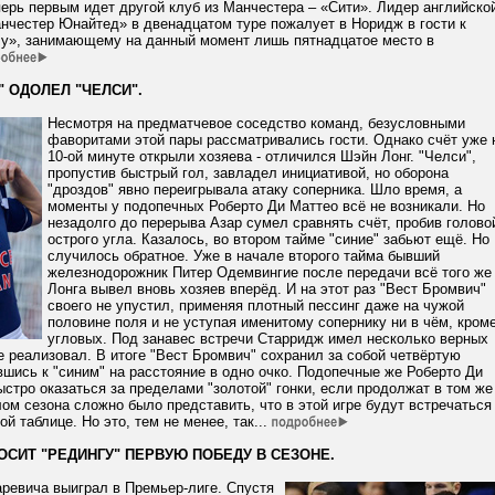
ерь первым идет другой клуб из Манчестера – «Сити». Лидер английско
нчестер Юнайтед» в двенадцатом туре пожалует в Норидж в гости к
у», занимающему на данный момент лишь пятнадцатое место в
 ОДОЛЕЛ "ЧЕЛСИ".
Несмотря на предматчевое соседство команд, безусловными
фаворитами этой пары рассматривались гости. Однако счёт уже 
10-ой минуте открыли хозяева - отличился Шэйн Лонг. "Челси",
пропустив быстрый гол, завладел инициативой, но оборона
"дроздов" явно переигрывала атаку соперника. Шло время, а
моменты у подопечных Роберто Ди Маттео всё не возникали. Но
незадолго до перерыва Азар сумел сравнять счёт, пробив голово
острого угла. Казалось, во втором тайме "синие" забьют ещё. Но
случилось обратное. Уже в начале второго тайма бывший
железнодорожник Питер Одемвингие после передачи всё того же
Лонга вывел вновь хозяев вперёд. И на этот раз "Вест Бромвич"
своего не упустил, применяя плотный пессинг даже на чужой
половине поля и не уступая именитому сопернику ни в чём, кром
угловых. Под занавес встречи Старридж имел несколько верных
е реализовал. В итоге "Вест Бромвич" сохранил за собой четвёртую
вшись к "синим" на расстояние в одно очко. Подопечные же Роберто Ди
стро оказаться за пределами "золотой" гонки, если продолжат в том же
ом сезона сложно было представить, что в этой игре будут встречаться
й таблице. Но это, тем не менее, так...
ОСИТ "РЕДИНГУ" ПЕРВУЮ ПОБЕДУ В СЕЗОНЕ.
аревича выиграл в Премьер-лиге. Спустя