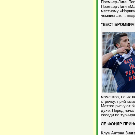
Премьер-Лиге. Теп
Премьер-Лиги «Ма
местному «Норвич
чемпионате...
"ВЕСТ БРОМВИЧ"
моментов, но их н
строчку, приблизи
Маттео рискуют бы
духе. Перед начал
соседи по турнирно
ЛЕ ФОНДР ПРИН
Клуб Антона Зинг