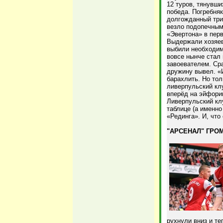
12 туров, тянувши
победа. Погребняк
долгожданный три
везло подопечным
«Эвертона» в пер
Выдержали хозяева
выбили необходимы
вовсе нынче стал 
завоевателем. Сра
дружину вывел. «И
барахлить. Но тол
ливерпульский клу
вперёд на эйфори
Ливерпульский кл
таблице (а именно
«Рединга». И, что
"АРСЕНАЛ" ГРОМ
рухнули вниз и те