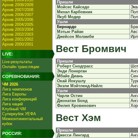
Пришли
Архив 2008/2009
Мойсес Кайседо
Экв
Архив 2007/2008
Михал Карбовник
Пол
Архив 2006/2007
Якуб Модер
Пол
Архив 2005/2006
Ушли
Архив 2004/2005
Бернардо
Бра
Архив 2003/2004
Мэтью Райан
Авс
Архив 2002/2003
Джейсон Моламби
Ирл
Архив 2001/2002
Архив 2000/2001
Вест Бромвич
LIVE:
Пришли
Live-результаты
Роберт Снодграсс
Шот
Онлайн трансляции
Энди Лонерган
Анг
Мбайе Диань
Сен
СОРЕВНОВАНИЯ:
Окай Йокушлу
Тур
ЧМ 2026
Энзли Мэйтленд-Найлс
Анг
Лига чемпионов
Ушли
Лига Европы
Чарли Остин
Анг
Лига конференций
Джонатан Бонд
Анг
Лига наций
Филип Кровинович
Хор
Клубный ЧМ
Суперкубок УЕФА
Вест Хэм
Межконтинентальный
кубок
Пришли
РОССИЯ:
Джесси Лингард
Анг