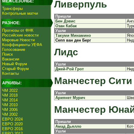
МЕЖСЕЗОНЬЕ:
Ливерпуль
Трансферы
Контрольные матчи
Пришли
Бен Дэвис
Анг
РАЗНОЕ:
Озан Кабак
Тур
Прогнозы от ФНК
Ушли
Российские новости
Такуми Минамино
Япо
Мировые Новости
Сепп ван ден Берг
Нид
Коэффициенты УЕФА
Лидс
Голосование
Поиск
Вакансии
Новый Форум
Ушли
Старый Форум
Джей-Рой Грот
Нид
Контакты
Манчестер Сити
АРХИВЫ:
ЧМ 2022
Ушли
ЧМ 2018
Ариянет Мурич
Шве
ЧМ 2014
ЧМ 2010
Манчестер Юна
ЧМ 2006
ЧМ 2002
ЕВРО 2024
Пришли
ЕВРО 2020
Амад Дьялло
Кот
ЕВРО 2016
Ушли
ЕВРО 2012