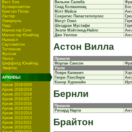
Вест Хэм
Вильям Салиба
Фра
Вулверхэмптон
Сеад Колашинац
Бос
Кристал Пэлас
Мэтт Мейси
Анг
Лестер
Сократис Папастатопулос
Гре
Ливерпуль
Месут Озил
Гер
Лидс
Шкодран Мустафи
Гер
Манчестер Сити
Энзли Мэйтленд-Найлс
Анг
Манчестер Юнайтед
Джо Уиллок
Анг
Ньюкасл
Астон Вилла
Саутгемптон
Тоттенхэм
Фулхэм
Челси
Пришли
Шеффилд Юнайтед
Морган Сансон
Фра
Эвертон
Ушли
Ловре Калинич
Хор
АРХИВЫ:
Генри Лэнсбери
Анг
Конор Хурихейн
Ирл
Архив 2019/2020
Архив 2018/2019
Бернли
Архив 2017/2018
Архив 2016/2017
Архив 2015/2016
Пришли
Архив 2014/2015
Ричард Нарти
Анг
Архив 2013/2014
Архив 2012/2013
Брайтон
Архив 2011/2012
Архив 2010/2011
Архив 2009/2010