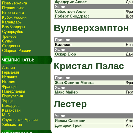
Фредерик Алвес
Дан
Премьер-лига
Ушли
Первая лига
Себастьен Алле
Фра
Вторая лига
Роберт Снодграсс
Шот
Кубок России
Календарь
Вулверхэмптон
Бомбардиры
Суперкубок
Тренеры
Пришли
Судьи
Виллиан
Бра
Стадионы
Ушли
Сборная России
Оскар Бюр
Дан
ЧЕМПИОНАТЫ:
Кристал Пэлас
Англия
Германия
Испания
Пришли
Италия
Жан-Филипп Матета
Фра
Франция
Ушли
Нидерланды
Макс Майер
Гер
Португалия
Турция
Лестер
Беларусь
Казахстан
MLS
Ушли
Саудовская Аравия
Ислам Слимани
Алж
Узбекистан
Демарей Грей
Анг