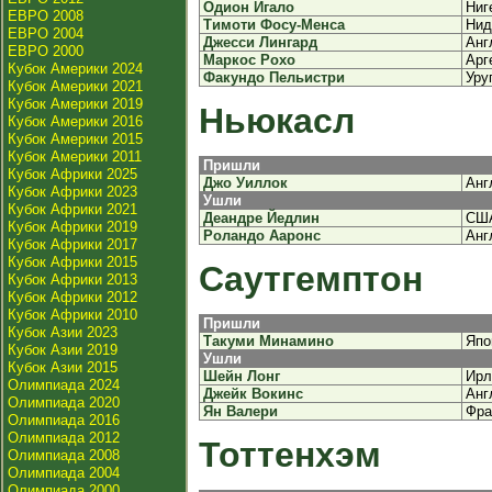
Одион Игало
Ниг
ЕВРО 2008
Тимоти Фосу-Менса
Нид
ЕВРО 2004
Джесси Лингард
Анг
ЕВРО 2000
Маркос Рохо
Арг
Кубок Америки 2024
Факундо Пельистри
Уру
Кубок Америки 2021
Кубок Америки 2019
Ньюкасл
Кубок Америки 2016
Кубок Америки 2015
Кубок Америки 2011
Пришли
Кубок Африки 2025
Джо Уиллок
Анг
Кубок Африки 2023
Ушли
Кубок Африки 2021
Деандре Йедлин
СШ
Кубок Африки 2019
Роландо Ааронс
Анг
Кубок Африки 2017
Кубок Африки 2015
Саутгемптон
Кубок Африки 2013
Кубок Африки 2012
Кубок Африки 2010
Пришли
Кубок Азии 2023
Такуми Минамино
Япо
Кубок Азии 2019
Ушли
Кубок Азии 2015
Шейн Лонг
Ирл
Олимпиада 2024
Джейк Вокинс
Анг
Олимпиада 2020
Ян Валери
Фра
Олимпиада 2016
Олимпиада 2012
Тоттенхэм
Олимпиада 2008
Олимпиада 2004
Олимпиада 2000