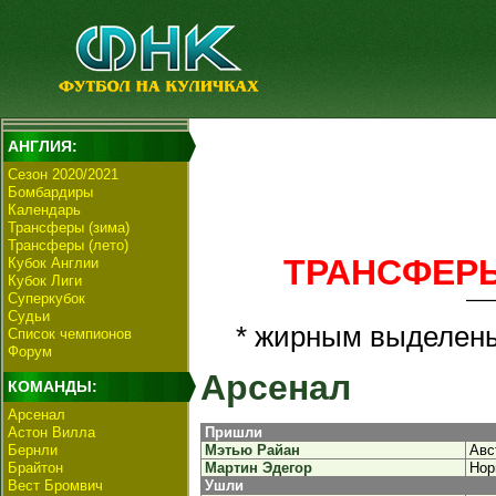
АНГЛИЯ:
Сезон 2020/2021
Бомбардиры
Календарь
Трансферы (зима)
Трансферы (лето)
ТРАНСФЕРЫ.
Кубок Англии
Кубок Лиги
Суперкубок
Судьи
* жирным выделен
Список чемпионов
Форум
Арсенал
КОМАНДЫ:
Арсенал
Астон Вилла
Пришли
Бернли
Мэтью Райан
Авс
Брайтон
Мартин Эдегор
Нор
Вест Бромвич
Ушли