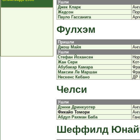
Ушли
Джек Кларк
Анг
Жедсон
Пор
Пауло Гассанига
Арг
Фулхэм
Пришли
Джош Майя
Анг
Ушли
Стефан Йохансен
Нор
Жан Сери
Кот
Абубакар Камара
Фра
Максим Ле Маршан
Фра
Нескенс Кебано
ДР 
Челси
Ушли
Дэнни Дринкуотер
Анг
Фикайо Томори
Анг
Абдул Рахман Баба
Ган
Шеффилд Юнай