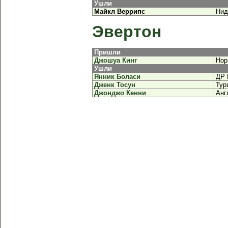
Ушли
Майкл Веррипс
Нид
Эвертон
Пришли
Джошуа Кинг
Нор
Ушли
Янник Боласи
ДР 
Дженк Тосун
Тур
Джонджо Кенни
Анг