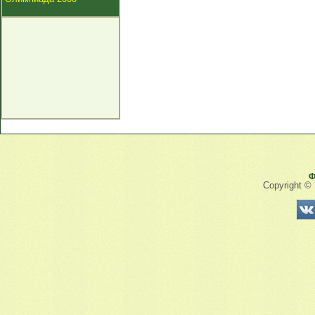
Ф
Copyright ©