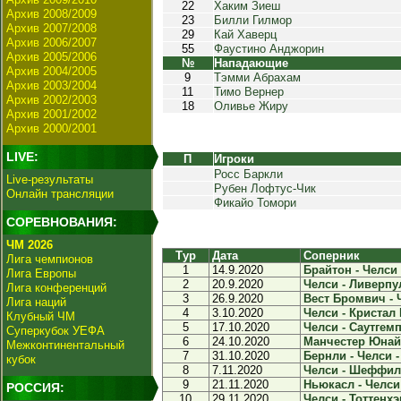
22
Хаким Зиеш
Архив 2008/2009
23
Билли Гилмор
Архив 2007/2008
29
Кай Хаверц
Архив 2006/2007
55
Фаустино Анджорин
Архив 2005/2006
№
Нападающие
Архив 2004/2005
9
Тэмми Абрахам
Архив 2003/2004
11
Тимо Вернер
Архив 2002/2003
18
Оливье Жиру
Архив 2001/2002
Архив 2000/2001
LIVE:
П
Игроки
Росс Баркли
Live-результаты
Рубен Лофтус-Чик
Онлайн трансляции
Фикайо Томори
СОРЕВНОВАНИЯ:
ЧМ 2026
Тур
Дата
Соперник
Лига чемпионов
1
14.9.2020
Брайтон - Челси 
Лига Европы
2
20.9.2020
Челси - Ливерпул
Лига конференций
3
26.9.2020
Вест Бромвич - Ч
Лига наций
4
3.10.2020
Челси - Кристал 
Клубный ЧМ
5
17.10.2020
Челси - Саутгемп
Суперкубок УЕФА
6
24.10.2020
Манчестер Юнайте
Межконтинентальный
7
31.10.2020
Бернли - Челси -
кубок
8
7.11.2020
Челси - Шеффилд
9
21.11.2020
Ньюкасл - Челси 
РОССИЯ:
10
29.11.2020
Челси - Тоттенхэм