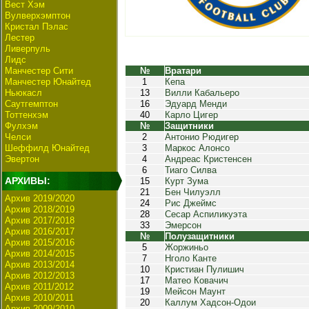
Вест Хэм
Вулверхэмптон
Кристал Пэлас
Лестер
Ливерпуль
Лидс
Манчестер Сити
№
Вратари
Манчестер Юнайтед
1
Кепа
Ньюкасл
13
Вилли Кабальеро
Саутгемптон
16
Эдуард Менди
Тоттенхэм
40
Карло Цигер
Фулхэм
№
Защитники
Челси
2
Антонио Рюдигер
Шеффилд Юнайтед
3
Маркос Алонсо
Эвертон
4
Андреас Кристенсен
6
Тиаго Силва
АРХИВЫ:
15
Курт Зума
21
Бен Чилуэлл
Архив 2019/2020
24
Рис Джеймс
Архив 2018/2019
28
Сесар Аспиликуэта
Архив 2017/2018
33
Эмерсон
Архив 2016/2017
№
Полузащитники
Архив 2015/2016
5
Жоржиньо
Архив 2014/2015
7
Нголо Канте
Архив 2013/2014
10
Кристиан Пулишич
Архив 2012/2013
17
Матео Ковачич
Архив 2011/2012
19
Мейсон Маунт
Архив 2010/2011
20
Каллум Хадсон-Одои
Архив 2009/2010