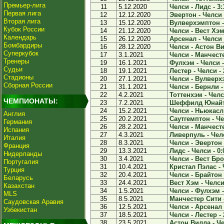
Премьер-лига
11
5.12.2020
Челси - Лидс - 3:
Первая лига
12
12.12.2020
Эвертон - Челси 
Вторая лига
13
15.12.2020
Вулверхэмптон - 
Кубок России
14
21.12.2020
Челси - Вест Хэм 
Календарь
15
26.12.2020
Арсенал - Челси 
Бомбардиры
16
28.12.2020
Челси - Астон Ви
Суперкубок
17
3.1.2021
Челси - Манчесте
Тренеры
19
16.1.2021
Фулхэм - Челси -
Судьи
18
19.1.2021
Лестер - Челси - 
Стадионы
20
27.1.2021
Челси - Вулверхэ
Сборная России
21
31.1.2021
Челси - Бернли -
22
4.2.2021
Тоттенхэм - Челси
ЧЕМПИОНАТЫ:
23
7.2.2021
Шеффилд Юнайтед
24
15.2.2021
Челси - Ньюкасл 
Англия
25
20.2.2021
Саутгемптон - Че
Германия
26
28.2.2021
Челси - Манчесте
Испания
27
4.3.2021
Ливерпуль - Челс
Италия
28
8.3.2021
Челси - Эвертон 
Франция
29
13.3.2021
Лидс - Челси - 0:
Нидерланды
30
3.4.2021
Челси - Вест Бро
Португалия
31
10.4.2021
Кристал Пэлас - 
Турция
32
20.4.2021
Челси - Брайтон 
Беларусь
33
24.4.2021
Вест Хэм - Челси 
Казахстан
34
1.5.2021
Челси - Фулхэм -
MLS
35
8.5.2021
Манчестер Сити -
Саудовская Аравия
36
12.5.2021
Челси - Арсенал 
Узбекистан
37
18.5.2021
Челси - Лестер - 
38
23.5.2021
Астон Вилла - Че