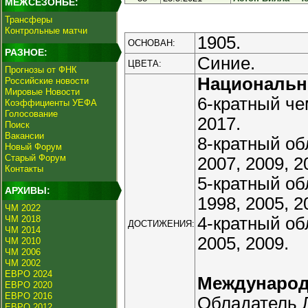
МЕЖСЕЗОНЬЕ:
Трансферы
Контрольные матчи
1905.
ОСНОВАН:
РАЗНОЕ:
Синие.
ЦВЕТА:
Прогнозы от ФНК
Националь
Российские новости
Мировые Новости
6-кратный чем
Коэффициенты УЕФА
Голосование
2017.
Поиск
Вакансии
8-кратный об
Новый Форум
Старый Форум
2007, 2009, 2
Контакты
5-кратный об
АРХИВЫ:
1998, 2005, 2
ЧМ 2022
ЧМ 2018
4-кратный об
ДОСТИЖЕНИЯ:
ЧМ 2014
2005, 2009.
ЧМ 2010
ЧМ 2006
ЧМ 2002
ЕВРО 2024
Междунаро
ЕВРО 2020
ЕВРО 2016
Обладатель 
ЕВРО 2012