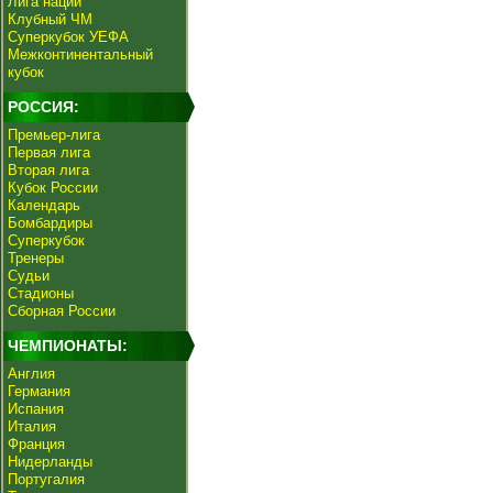
Лига наций
Клубный ЧМ
Суперкубок УЕФА
Межконтинентальный
кубок
РОССИЯ:
Премьер-лига
Первая лига
Вторая лига
Кубок России
Календарь
Бомбардиры
Суперкубок
Тренеры
Судьи
Стадионы
Сборная России
ЧЕМПИОНАТЫ:
Англия
Германия
Испания
Италия
Франция
Нидерланды
Португалия