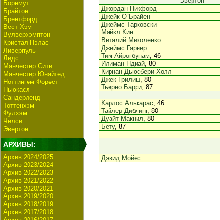
Эвертон
Борнмут
Джордан Пикфорд
Брайтон
Джейк О`Брайен
Брентфорд
Джеймс Тарковски
Вест Хэм
Майкл Кин
Вулверхэмптон
Виталий Миколенко
Кристал Пэлас
Джеймс Гарнер
Ливерпуль
Тим Айрогбунам
, 46
Лидс
Илиман Ндиай
, 80
Манчестер Сити
Кирнан Дьюсбери-Холл
Манчестер Юнайтед
Джек Грилиш
, 80
Ноттингем Форест
Тьерно Барри
, 87
Ньюкасл
Сандерленд
Карлос Алькарас
, 46
Тоттенхэм
Тайлер Диблинг
, 80
Фулхэм
Дуайт Макнил
, 80
Челси
Бету
, 87
Эвертон
АРХИВЫ:
Архив 2024/2025
Дэвид Мойес
Архив 2023/2024
Архив 2022/2023
Архив 2021/2022
Архив 2020/2021
Архив 2019/2020
Архив 2018/2019
Архив 2017/2018
Архив 2016/2017