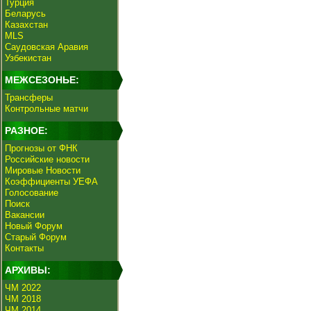
Турция
Беларусь
Казахстан
MLS
Саудовская Аравия
Узбекистан
МЕЖСЕЗОНЬЕ:
Трансферы
Контрольные матчи
РАЗНОЕ:
Прогнозы от ФНК
Российские новости
Мировые Новости
Коэффициенты УЕФА
Голосование
Поиск
Вакансии
Новый Форум
Старый Форум
Контакты
АРХИВЫ:
ЧМ 2022
ЧМ 2018
ЧМ 2014