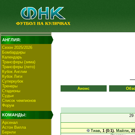
АНГЛИЯ:
Сезон 2025/2026
Бомбардиры
Календарь
Трансферы (зима)
Трансферы (лето)
Кубок Англии
Кубок Лиги
Суперкубок
Тренеры
Анонс
Обз
Стадионы
Судьи
Список чемпионов
Форум
КОМАНДЫ:
29
Арсенал
Астон Вилла
Тиав
, 1 (0:1).
Майли
, 2
Бернли