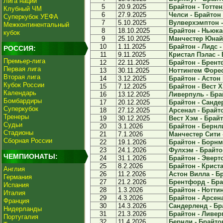
Лига наций
5
20.9.2025
Брайтон - Тоттен
Клубный ЧМ
6
27.9.2025
Челси - Брайтон 
Суперкубок УЕФА
7
5.10.2025
Вулверхэмптон - 
Межконтинентальный
8
18.10.2025
Брайтон - Ньюкас
кубок
9
25.10.2025
Манчестер Юнайт
10
1.11.2025
Брайтон - Лидс - 
РОССИЯ:
11
9.11.2025
Кристал Пэлас - 
Премьер-лига
12
22.11.2025
Брайтон - Брентф
Первая лига
13
30.11.2025
Ноттингем Форест
Вторая лига
14
3.12.2025
Брайтон - Астон 
Кубок России
15
7.12.2025
Брайтон - Вест Х
Календарь
16
13.12.2025
Ливерпуль - Брай
Бомбардиры
17
20.12.2025
Брайтон - Сандер
Суперкубок
18
27.12.2025
Арсенал - Брайто
Тренеры
19
30.12.2025
Вест Хэм - Брайт
Судьи
20
3.1.2026
Брайтон - Бернли
Стадионы
21
7.1.2026
Манчестер Сити -
Сборная России
22
19.1.2026
Брайтон - Борнму
23
24.1.2026
Фулхэм - Брайтон
ЧЕМПИОНАТЫ:
24
31.1.2026
Брайтон - Эверто
25
8.2.2026
Брайтон - Криста
Англия
26
11.2.2026
Астон Вилла - Бр
Германия
27
21.2.2026
Брентфорд - Брай
Испания
28
1.3.2026
Брайтон - Ноттин
Италия
29
4.3.2026
Брайтон - Арсена
Франция
30
14.3.2026
Сандерленд - Бра
Нидерланды
31
21.3.2026
Брайтон - Ливерп
Португалия
32
11.4.2026
Бернли - Брайтон