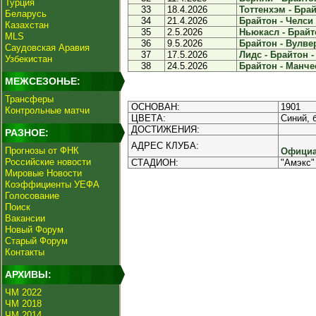
Турция
33
18.4.2026
Тоттенхэм - Брай
Беларусь
34
21.4.2026
Брайтон - Челси 
Казахстан
35
2.5.2026
Ньюкасл - Брайто
MLS
36
9.5.2026
Брайтон - Вулвер
Саудовская Аравия
37
17.5.2026
Лидс - Брайтон - 
Узбекистан
38
24.5.2026
Брайтон - Манче
МЕЖСЕЗОНЬЕ:
Трансферы
ОСНОВАН:
1901
Контрольные матчи
ЦВЕТА:
Синий, 
ДОСТИЖЕНИЯ:
РАЗНОЕ:
АДРЕС КЛУБА:
Прогнозы от ФНК
Официа
Российские новости
СТАДИОН:
"Амэкс"
Мировые Новости
Коэффициенты УЕФА
Голосование
Поиск
Вакансии
Новый Форум
Старый Форум
Контакты
АРХИВЫ:
ЧМ 2022
ЧМ 2018
ЧМ 2014