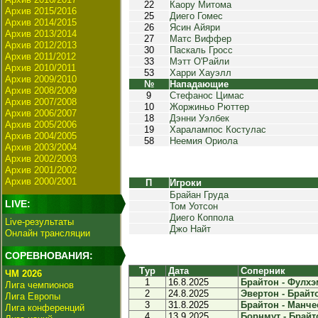
22
Каору Митома
Архив 2015/2016
25
Диего Гомес
Архив 2014/2015
26
Ясин Айяри
Архив 2013/2014
27
Матс Виффер
Архив 2012/2013
30
Паскаль Гросс
Архив 2011/2012
33
Мэтт О'Райли
Архив 2010/2011
53
Харри Хауэлл
Архив 2009/2010
№
Нападающие
Архив 2008/2009
9
Стефанос Цимас
Архив 2007/2008
10
Жоржиньо Рюттер
Архив 2006/2007
18
Дэнни Уэлбек
Архив 2005/2006
19
Харалампос Костулас
Архив 2004/2005
58
Неемия Ориола
Архив 2003/2004
Архив 2002/2003
Архив 2001/2002
Архив 2000/2001
П
Игроки
Брайан Груда
LIVE:
Том Уотсон
Диего Коппола
Live-результаты
Джо Найт
Онлайн трансляции
СОРЕВНОВАНИЯ:
Тур
Дата
Соперник
ЧМ 2026
1
16.8.2025
Брайтон - Фулхэм
Лига чемпионов
2
24.8.2025
Эвертон - Брайто
Лига Европы
3
31.8.2025
Брайтон - Манчес
Лига конференций
4
13.9.2025
Борнмут - Брайто