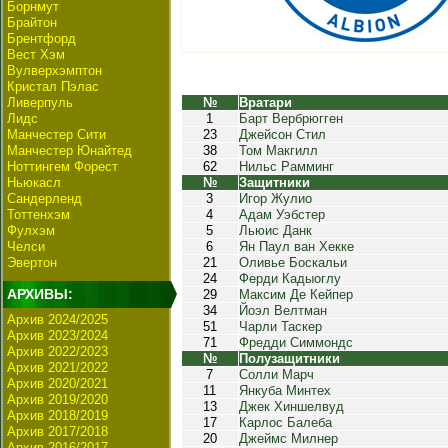
Борнмут
Брайтон
Брентфорд
Вест Хэм
Вулверхэмптон
Кристал Пэлас
Ливерпуль
№
Вратари
Лидс
1
Барт Вербрюгген
Манчестер Сити
23
Джейсон Стил
Манчестер Юнайтед
38
Том Макгилл
Ноттингем Форест
62
Нильс Рамминг
Ньюкасл
№
Защитники
Сандерленд
3
Игор Жулио
Тоттенхэм
4
Адам Уэбстер
Фулхэм
5
Льюис Данк
Челси
6
Ян Паул ван Хекке
Эвертон
21
Оливье Боскальи
24
Ферди Кадыоглу
АРХИВЫ:
29
Максим Де Кейпер
34
Йоэл Велтман
Архив 2024/2025
51
Чарли Таскер
Архив 2023/2024
71
Фредди Симмондс
Архив 2022/2023
№
Полузащитники
Архив 2021/2022
7
Солли Марч
Архив 2020/2021
11
Янкуба Минтех
Архив 2019/2020
13
Джек Хиншелвуд
Архив 2018/2019
17
Карлос Балеба
Архив 2017/2018
20
Джеймс Милнер
Архив 2016/2017