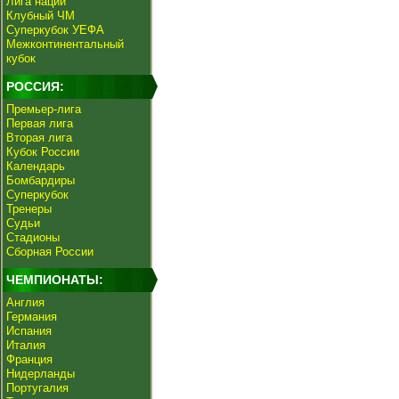
Лига наций
Клубный ЧМ
Суперкубок УЕФА
Межконтинентальный
кубок
РОССИЯ:
Премьер-лига
Первая лига
Вторая лига
Кубок России
Календарь
Бомбардиры
Суперкубок
Тренеры
Судьи
Стадионы
Сборная России
ЧЕМПИОНАТЫ:
Англия
Германия
Испания
Италия
Франция
Нидерланды
Португалия