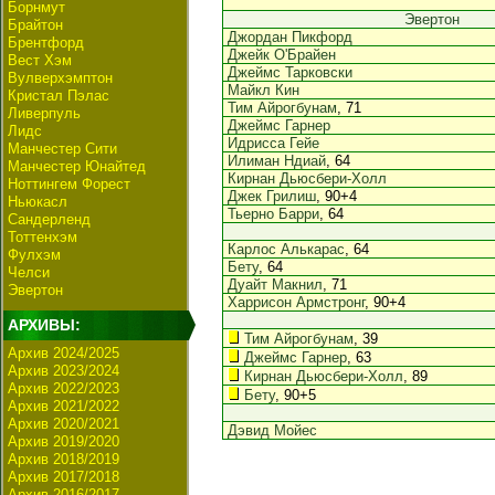
Борнмут
Эвертон
Брайтон
Джордан Пикфорд
Брентфорд
Джейк О'Брайен
Вест Хэм
Джеймс Тарковски
Вулверхэмптон
Майкл Кин
Кристал Пэлас
Тим Айрогбунам
, 71
Ливерпуль
Джеймс Гарнер
Лидс
Идрисса Гейе
Манчестер Сити
Илиман Ндиай
, 64
Манчестер Юнайтед
Кирнан Дьюсбери-Холл
Ноттингем Форест
Джек Грилиш
, 90+4
Ньюкасл
Тьерно Барри
, 64
Сандерленд
Тоттенхэм
Карлос Алькарас
, 64
Фулхэм
Бету
, 64
Челси
Дуайт Макнил
, 71
Эвертон
Харрисон Армстронг
, 90+4
АРХИВЫ:
Тим Айрогбунам
, 39
Архив 2024/2025
Джеймс Гарнер
, 63
Архив 2023/2024
Кирнан Дьюсбери-Холл
, 89
Архив 2022/2023
Бету
, 90+5
Архив 2021/2022
Архив 2020/2021
Дэвид Мойес
Архив 2019/2020
Архив 2018/2019
Архив 2017/2018
Архив 2016/2017