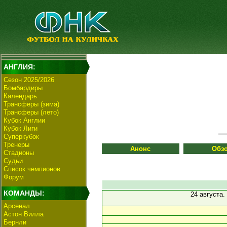
АНГЛИЯ:
Сезон 2025/2026
Бомбардиры
Календарь
Трансферы (зима)
Трансферы (лето)
Кубок Англии
Кубок Лиги
Суперкубок
Тренеры
Анонс
Обз
Стадионы
Судьи
Список чемпионов
Форум
КОМАНДЫ:
24 августа.
Арсенал
Астон Вилла
Бернли