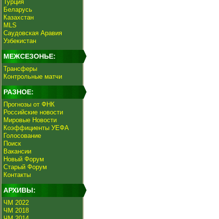
Турция
Беларусь
Казахстан
MLS
Саудовская Аравия
Узбекистан
МЕЖСЕЗОНЬЕ:
Трансферы
Контрольные матчи
РАЗНОЕ:
Прогнозы от ФНК
Российские новости
Мировые Новости
Коэффициенты УЕФА
Голосование
Поиск
Вакансии
Новый Форум
Старый Форум
Контакты
АРХИВЫ:
ЧМ 2022
ЧМ 2018
ЧМ 2014