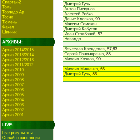
Спартак-2
Дмитрий Гузь
Томь
Антон Пискунов
Торпедо Ар
Алексей Ребко
Тосно
Денис Клопков
, 90
Тюмень
Максим Семакин
Факел
Дмитрий Кабутов
Шинник
Иван Столбовой
, 57
Нивалдо
АРХИВЫ:
Вячеслав Кренделев
, 57;83
Архив 2014/2015
Сергей Пономаренко
, 83
Архив 2013/2014
Михаил Козлов
, 90
Архив 2012/2013
Архив 2011/2012
Михаил Мищенко
, 66
Архив 2010
Дмитрий Гузь
, 85
Архив 2009
Архив 2008
Архив 2007
Архив 2006
Архив 2005
Архив 2004
Архив 2003
Архив 2002
Архив 2001
LIVE:
Live-результаты
Онлайн трансляции