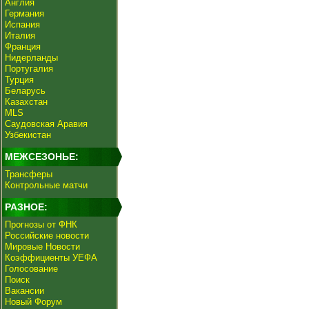
Англия
Германия
Испания
Италия
Франция
Нидерланды
Португалия
Турция
Беларусь
Казахстан
MLS
Саудовская Аравия
Узбекистан
МЕЖСЕЗОНЬЕ:
Трансферы
Контрольные матчи
РАЗНОЕ:
Прогнозы от ФНК
Российские новости
Мировые Новости
Коэффициенты УЕФА
Голосование
Поиск
Вакансии
Новый Форум