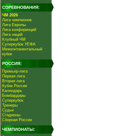
СОРЕВНОВАНИЯ:
ЧМ 2026
Лига чемпионов
Лига Европы
Лига конференций
Лига наций
Клубный ЧМ
Суперкубок УЕФА
Межконтинентальный
кубок
РОССИЯ:
Премьер-лига
Первая лига
Вторая лига
Кубок России
Календарь
Бомбардиры
Суперкубок
Тренеры
Судьи
Стадионы
Сборная России
ЧЕМПИОНАТЫ: