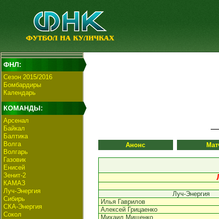
ФНЛ:
Сезон 2015/2016
Бомбардиры
Календарь
КОМАНДЫ:
Арсенал
Байкал
Балтика
Волга
Анонс
Мат
Волгарь
Газовик
Енисей
Зенит-2
КАМАЗ
Луч-Энергия
Луч-Энергия
Сибирь
Илья Гаврилов
СКА-Энергия
Алексей Грицаенко
Сокол
Михаил Мищенко