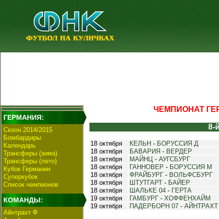
ЧЕМПИОНАТ ГЕР
ГЕРМАНИЯ:
8-
Сезон 2014/2015
Бомбардиры
18 октября
КЕЛЬН
-
БОРУССИЯ Д
Календарь
18 октября
БАВАРИЯ
-
ВЕРДЕР
Трансферы (зима)
18 октября
МАЙНЦ
-
АУГСБУРГ
Трансферы (лето)
18 октября
ГАННОВЕР
-
БОРУССИЯ М
Кубок Германии
18 октября
ФРАЙБУРГ
-
ВОЛЬФСБУРГ
Суперкубок
18 октября
ШТУТГАРТ
-
БАЙЕР
Список чемпионов
18 октября
ШАЛЬКЕ 04
-
ГЕРТА
19 октября
ГАМБУРГ
-
ХОФФЕНХАЙМ
КОМАНДЫ:
19 октября
ПАДЕРБОРН 07
-
АЙНТРАХТ
Айнтрахт Ф