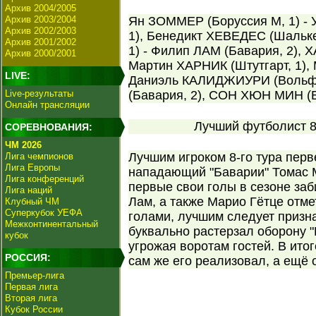
Архив 2004/2005
Архив 2003/2004
Ян ЗОММЕР (Боруссия М, 1) 
Архив 2002/2003
1), Бенедикт ХЕВЕДЕС (Шальке
Архив 2001/2002
1) - Филип ЛАМ (Бавария, 2), 
Архив 2000/2001
Мартин ХАРНИК (Штутгарт, 1), 
LIVE:
Даниэль КАЛИДЖИУРИ (Вольфс
Live-результаты
(Бавария, 2), СОН ХЮН МИН (Б
Онлайн трансляции
Лучший футболист 8-
СОРЕВНОВАНИЯ:
ЧМ 2026
Лучшим игроком 8-го тура перв
Лига чемпионов
Лига Европы
нападающий "Баварии" Томас 
Лига конференций
первые свои голы в сезоне за
Лига наций
Лам, а также Марио Гётце отм
Клубный ЧМ
Суперкубок УЕФА
голами, лучшим следует призн
Межконтинентальный
буквально растерзал оборону "
кубок
угрожая воротам гостей. В ито
РОССИЯ:
сам же его реализовал, а ещё 
Премьер-лига
Первая лига
Вторая лига
Кубок России