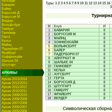
Аугсбург
Туры:
1
2
3
4
5
6
7
8
9
10
11
12
13
14
15
16
Бавария
3
Байер
Боруссия Д
Турнирна
Боруссия М
Вердер
Вольфсбург
М
Клуб
И
Гамбург
1
БАВАРИЯ
8
Ганновер
2
БОРУССИЯ М
8
Герта
3
МАЙНЦ
8
Кельн
4
ХОФФЕНХАЙМ
8
Майнц
5
ВОЛЬФСБУРГ
8
Падерборн 07
6
БАЙЕР
8
Фрайбург
7
ПАДЕРБОРН 07
8
Хоффенхайм
8
АЙНТРАХТ Ф
8
Шальке 04
9
ШАЛЬКЕ 04
8
Штутгарт
10
ГАННОВЕР
8
11
КЕЛЬН
8
АРХИВЫ:
12
АУГСБУРГ
8
13
ГЕРТА
8
Архив 2013/2014
14
БОРУССИЯ Д
8
Архив 2012/2013
15
ШТУТГАРТ
8
Архив 2011/2012
16
ГАМБУРГ
8
Архив 2010/2011
17
ФРАЙБУРГ
8
Архив 2009/2010
18
ВЕРДЕР
8
Архив 2008/2009
Архив 2007/2008
Архив 2006/2007
Символическая сборная
Архив 2005/2006