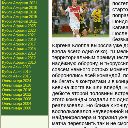
постеп
Кубок Америки 2021
Кубок Америки 2019
старт
Кубок Америки 2016
попра
Кубок Америки 2015
Гюндо
Кубок Америки 2011
Кубок Африки 2025
Кагава
Кубок Африки 2023
После
Кубок Африки 2021
безвы
Кубок Африки 2019
Кубок Африки 2017
Юргена Клоппа выросла уже до
Кубок Африки 2015
взяла всего одно очко). "Шмел
Кубок Африки 2013
территориальным преимуществ
Кубок Африки 2012
Кубок Африки 2010
надёжную оборону, и "Боруссия
Кубок Азии 2023
совсем немного острых моменто
Кубок Азии 2019
оборонялись всей командой, п
Кубок Азии 2015
Олимпиада 2024
выбегать в контратаки и в кон
Олимпиада 2020
Кевина Фогта вышли вперёд. В
Олимпиада 2016
дебюте второй половины встр
Олимпиада 2012
этого команды создали по одно
Олимпиада 2008
Олимпиада 2004
реализовали. Но ближе к конц
Олимпиада 2000
воспользовался неуверенной и
Вайденфеллера и поразил уже 
матча переломить так и не смог