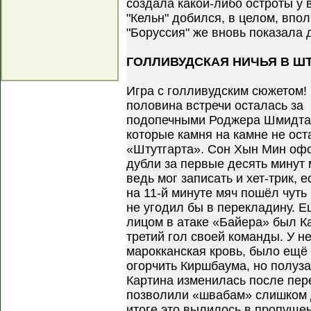
создала какой-либо остроты у 
"Кельн" добился, в целом, впо
"Боруссия" же вновь показала 
ГОЛЛИВУДСКАЯ НИЧЬЯ В ШТ
Игра с голливудским сюжетом!
половина встречи осталась за
подопечными Роджера Шмидта
которые камня на камне не ост
«Штутгарта». Сон Хын Мин оф
дубли за первые десять минут 
ведь мог записать и хет-трик, 
на 11-й минуте мяч пошёл чуть
не угодил бы в перекладину.
лицом в атаке «Байера» был К
третий гол своей команды. У не
марокканская кровь, было ещё
огорчить Киршбаума, но полуза
Картина изменилась после пер
позволили «швабам» слишком д
итоге это вылилось в пропущен