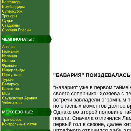
Календарь
Бомбардиры
Суперкубок
Тренеры
Судьи
Стадионы
Сборная России
ЧЕМПИОНАТЫ:
Англия
Германия
Испания
Италия
Франция
Нидерланды
"БАВАРИЯ" ПОИЗДЕВАЛАСЬ 
Португалия
Турция
Беларусь
"Бавария" уже в первом тайме
Казахстан
своего соперника. Хозяева с п
MLS
Саудовская Аравия
встречи завладели огромным 
Узбекистан
но опасных моментов долгое в
Однако во второй половине та
МЕЖСЕЗОНЬЕ:
пошли. Сначала отличился Ла
Трансферы
первый гол в сезоне, далее хи
Контрольные матчи
штрафного отличился Хаби Ало