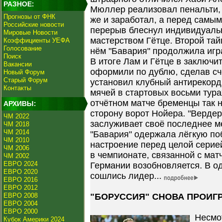
РАЗНОЕ:
Мюллер реализовал пенальти,
Прогнозы от ФНК
же и заработал, а перед самым
Российские новости
перерыв блеснул индивидуал
Мировые Новости
мастерством Гётце. Второй та
Коэффициенты УЕФА
Голосование
нём "Бавария" продолжила игр
Поиск
В итоге Лам и Гётце в заключи
Вакансии
оформили по дублю, сделав сч
Новый Форум
Старый Форум
установил клубный антирекорд
Контакты
мячей в стартовых восьми тура
отчётном матче бременцы так н
АРХИВЫ:
сторону ворот Нойера. "Вердер
ЧМ 2022
заслуживает своё последнее ме
ЧМ 2018
ЧМ 2014
"Бавария" одержала лёгкую по
ЧМ 2010
настроение перед целой серией
ЧМ 2006
в чемпионате, связанной с мат
ЧМ 2002
ЕВРО 2024
Германии возобновляется. В од
ЕВРО 2020
сошлись лидер...
ЕВРО 2016
ЕВРО 2012
ЕВРО 2008
"БОРУССИЯ" СНОВА ПРОИГ
ЕВРО 2004
ЕВРО 2000
Несмот
Кубок Америки 2024