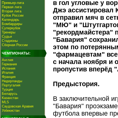
в гол угловые у во
Премьер-лига
Первая лига
Джэ ассистировал К
Вторая лига
Кубок России
отправил мяч в сет
Календарь
"МЮ" и "Штутгарто
Бомбардиры
Суперкубок
"рекордмайстера" п
Тренеры
Судьи
"Бавария" сохранил
Стадионы
Сборная России
этом по потерянны
"фармацевтам" всег
ЧЕМПИОНАТЫ:
Англия
с начала ноября и 
Германия
пропустив вперёд "
Испания
Италия
Франция
Нидерланды
Предыстория.
Португалия
Турция
Беларусь
В заключительной иг
Казахстан
MLS
"Бавария" проэкзаме
Саудовская Аравия
Узбекистан
футбола впервые пр