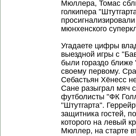
Мюллера, Томас сбл
голкипера "Штутгарт
просигнализировали
мюнхенского суперкл
Угадаете цифры вла
выездной игры с "Ба
были гораздо ближе "
своему первому. Сра
Себастьян Хёнесс не
Сане разыграл мяч с
футболисты "ФК Голл
"Штутгарта". Геррей
защитника гостей, п
которого на левый к
Мюллер, на старте в