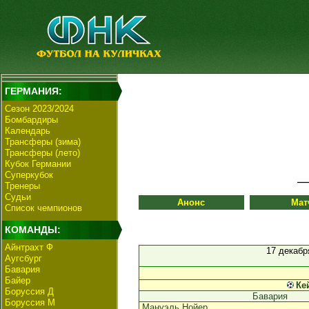
ГЕРМАНИЯ:
Сезон 2023/2024
Бомбардиры
Календарь
Трансферы (зима)
Трансферы (лето)
Кубок Германии
Суперкубок
Тренеры
Судьи
Анонс
Мат
Список чемпионов
КОМАНДЫ:
Айнтрахт Ф
17 декабр
Аугсбург
Бавария
Байер
Ке
Боруссия Д
Бавария
Боруссия М
Мануэль Нойер