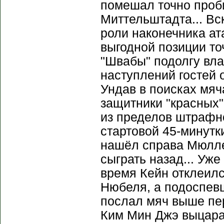
помешал точно проб
Миттельштадта... Вс
роли наконечника ат
выгодной позиции т
"Швабы" подолгу вла
наступлений гостей 
Ундав в поисках мяч
защитники "красных"
из пределов штрафн
стартовой 45-минутк
нашёл справа Мюлле
сыграть назад... Уж
время Кейн отклеилс
Нюбеля, а подоспев
послал мяч выше пе
Ким Мин Джэ выцара