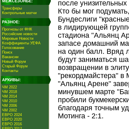
МЕЖСЕЗОНЬЕ:
после унизительных 
Трансферы
Кто бы мог подумать
Контрольные матчи
Бундеслиги "красные
РАЗНОЕ:
в лидирующей групп
Прогнозы от ФНК
стадиона "Альянц А
Российские новости
Мировые Новости
запасе домашний мат
Коэффициенты УЕФА
Голосование
на один балл. Вряд 
Поиск
Вакансии
будут заниматься ша
Новый Форум
возвращении в элиту
Старый Форум
Контакты
"рекордмайстера" в 
АРХИВЫ:
"Альянц Арене" заве
ЧМ 2022
минувшем марте "Бав
ЧМ 2018
ЧМ 2014
пробили букмекерски
ЧМ 2010
ЧМ 2006
благодаря точным уд
ЧМ 2002
Мотинга - 2:1.
ЕВРО 2024
ЕВРО 2020
ЕВРО 2016
ЕВРО 2012