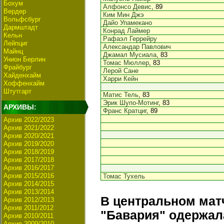
Бохум
Алфонсо Девис
, 89
Вердер
Ким Мин Джэ
Вольфсбург
Дайо Упамекано
Дармштадт
Конрад Лаймер
Кельн
Рафаэл Геррейру
Лейпциг
Александар Павлович
Майнц
Джамал Мусиала
, 83
Унион Берлин
Томас Мюллер
, 83
Фрайбург
Лерой Сане
Хайденхайм
Харри Кейн
Хоффенхайм
Штутгарт
Матис Тель
, 83
Эрик Шупо-Мотинг
, 83
АРХИВЫ:
Франс Кратциг
, 89
Архив 2022/2023
Архив 2021/2022
Архив 2020/2021
Архив 2019/2020
Архив 2018/2019
Архив 2017/2018
Архив 2016/2017
Архив 2015/2016
Томас Тухель
Архив 2014/2015
Архив 2013/2014
В центральном матч
Архив 2012/2013
Архив 2011/2012
"Бавария" одержал
Архив 2010/2011
Архив 2009/2010