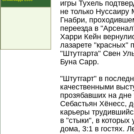
игры Тухель подтвер
не только Нуссаиру 
Гнабри, проходивше
переезда в "Арсенал
Харри Кейн вернулис
лазарете "красных" 
"Штутгарта" Свен Ул
Буна Сарр.
"Штутгарт" в послед
качественными выст
прозябавших на дне 
Себастьян Хёнесс, д
карьеры трудившийс
в "стыки", в которых
дома, 3:1 в гостях. 