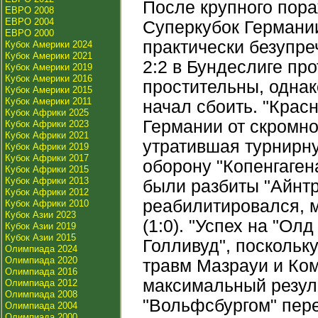
После крупного пораж
ЕВРО 2008
ЕВРО 2004
Суперкубок Германи
ЕВРО 2000
практически безупре
Кубок Америки 2024
Кубок Америки 2021
2:2 в Бундеслиге про
Кубок Америки 2019
Кубок Америки 2016
простительны, одна
Кубок Америки 2015
Кубок Америки 2011
начал сбоить. "Крас
Кубок Африки 2025
Германии от скромног
Кубок Африки 2023
Кубок Африки 2021
утратившая турнирн
Кубок Африки 2019
Кубок Африки 2017
оборону "Копенгаген
Кубок Африки 2015
Кубок Африки 2013
были разбиты "Айнтр
Кубок Африки 2012
реабилитировался, 
Кубок Африки 2010
Кубок Азии 2023
(1:0). "Успех на "О
Кубок Азии 2019
Кубок Азии 2015
Голливуд", поскольк
Олимпиада 2024
Олимпиада 2020
травм Мазрауи и Ком
Олимпиада 2016
максимальный резуль
Олимпиада 2012
Олимпиада 2008
"Вольфсбургом" пер
Олимпиада 2004
Олимпиада 2000