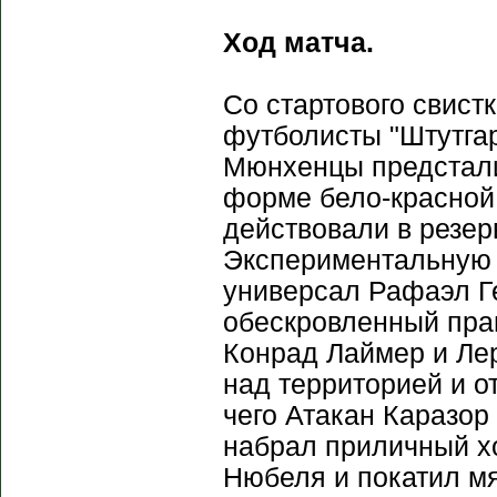
Ход матча.
Со стартового свист
футболисты "Штутгар
Мюнхенцы предстали
форме бело-красной 
действовали в резе
Экспериментальную 
универсал Рафаэл Г
обескровленный пра
Конрад Лаймер и Лер
над территорией и о
чего Атакан Каразор
набрал приличный х
Нюбеля и покатил мя