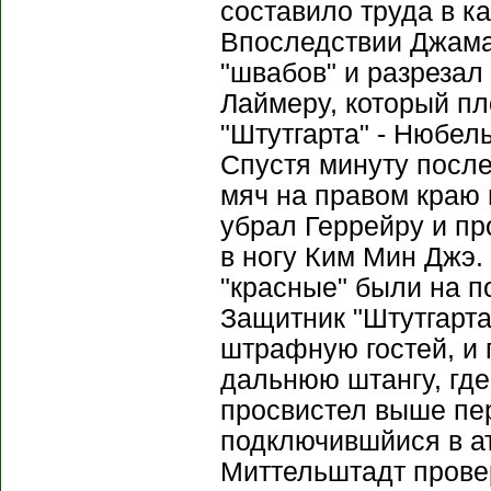
составило труда в ка
Впоследствии Джама
"швабов" и разрезал
Лаймеру, который пл
"Штутгарта" - Нюбел
Спустя минуту после
мяч на правом краю
убрал Геррейру и пр
в ногу Ким Мин Джэ.
"красные" были на п
Защитник "Штутгарта
штрафную гостей, и
дальнюю штангу, где
просвистел выше пе
подключившйися в а
Миттельштадт прове