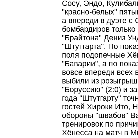
Сосу, Эндо, Кулибал
"красно-белых" пяты
а впереди в дуэте с
бомбардиров только 
"Брайтона" Дениз Ун
"Штутгарта". По пок
поля подопечные Хён
"Баварии", а по пок
вовсе впереди всех 
выбили из розыгрыш
"Боруссию" (2:0) и з
года "Штутгарту" то
гостей Хироки Ито, 
обороны "швабов" В
тренировок по причи
Хёнесса на матч в М