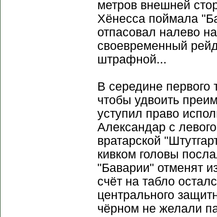
метров внешней сто
Хёнесса поймала "Б
отпасовал налево на
своевременный рейд
штрафной...
В середине первого 
чтобы удвоить преим
уступил право испол
Александар с левого
вратарской "Штутгар
кивком головы послал
"Баварии" отменят и
счёт на табло остал
центрального защитн
чёрном не желали па