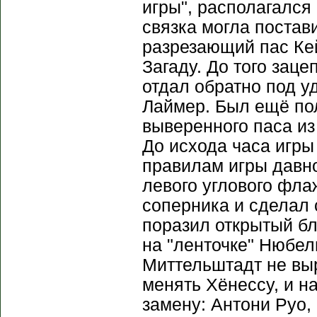
игры", располагался
связка могла постави
разрезающий пас Ке
Загаду. До того зац
отдал обратно под у
Лаймер. Был ещё пол
выверенного паса из
До исхода часа игры
правилам игры давно
левого углового фла
соперника и сделал 
поразил открытый бли
на "ленточке" Нюбел
Миттельштадт не выр
менять Хёнессу, и н
замену: Антони Руо