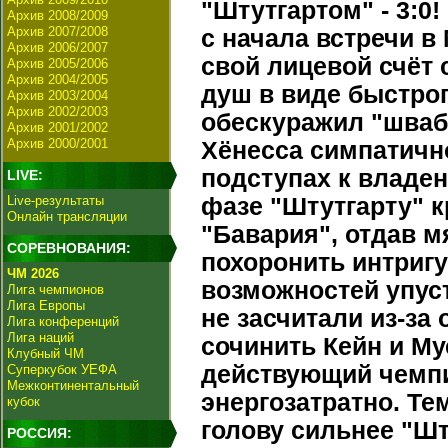
"Штутгартом" - 3:0
Архив 2008/2009
Архив 2007/2008
с начала встречи в
Архив 2006/2007
свой лицевой счёт 
Архив 2005/2006
Архив 2004/2005
душ в виде быстрог
Архив 2003/2004
Архив 2002/2003
обескуражил "шваб
Архив 2001/2002
Архив 2000/2001
Хёнесса симпатичн
подступах к владе
LIVE:
Live-результаты
фазе "Штутгарту" к
Онлайн трансляции
"Бавария", отдав м
СОРЕВНОВАНИЯ:
похоронить интригу
ЧМ 2026
возможностей упус
Лига чемпионов
Лига Европы
не засчитали из-за 
Лига конференций
Лига наций
сочинить Кейн и Му
Клубный ЧМ
действующий чемпи
Суперкубок УЕФА
Межконтинентальный
энергозатратно. Те
кубок
голову сильнее "Ш
РОССИЯ: