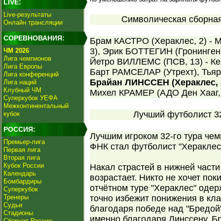
LIVE:
Live-результаты
Символическая сборная 
Онлайн трансляции
СОРЕВНОВАНИЯ:
Брам КАСТРО (Хераклес, 2) -
3), Эрик БОТТЕГИН (Гронинген,
ЧМ 2026
Лига чемпионов
Йетро ВИЛЛЕМС (ПСВ, 13) - К
Лига Европы
Барт РАМСЕЛАР (Утрехт), Тьяр
Лига конференций
Брайан ЛИНССЕН (Хераклес, 
Лига наций
Клубный ЧМ
Михел КРАМЕР (АДО Ден Хааг, 
Суперкубок УЕФА
Межконтинентальный
Лучший футболист 32
кубок
РОССИЯ:
Лучшим игроком 32-го тура че
Премьер-лига
ФНК стал футболист "Хераклес
Первая лига
Вторая лига
Кубок России
Накал страстей в нижней части
Календарь
возрастает. Никто не хочет пок
Бомбардиры
отчётном туре "Хераклес" одер
Суперкубок
Тренеры
точно избежит понижения в кла
Судьи
благодаря победе над "Бредой
Стадионы
именно благодаря Линссену. Бр
Сборная России