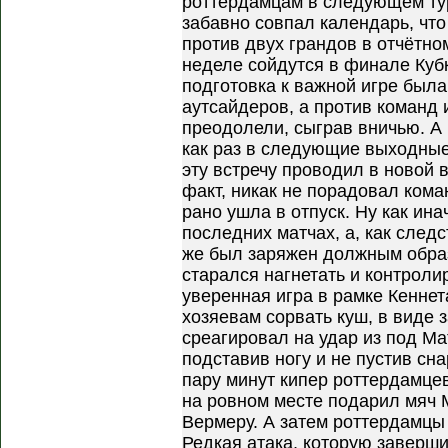
роттердамцам в следующем туре
забавно совпал календарь, что
против двух грандов в отчётно
неделе сойдутся в финале Кубка
подготовка к важной игре была
аутсайдеров, а против команд 
преодолели, сыграв вничью. А 
как раз в следующие выходные
эту встречу проводил в новой 
факт, никак не порадовал кома
рано ушла в отпуск. Ну как ина
последних матчах, а, как следс
же был заряжен должным образ
старался нагнетать и контроли
уверенная игра в рамке Кенне
хозяевам сорвать куш, в виде 
среагировал на удар из под М
подставив ногу и не пустив сн
пару минут кипер роттердамце
на ровном месте подарил мяч М
Вермеру. А затем роттердамцы 
Редкая атака, которую заверш