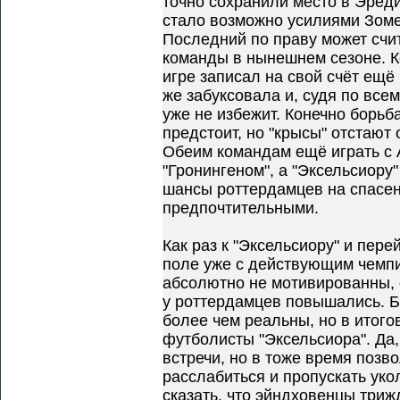
точно сохранили место в Эреди
стало возможно усилиями Зоме
Последний по праву может счи
команды в нынешнем сезоне. Кс
игре записал на свой счёт ещё
же забуксовала и, судя по все
уже не избежит. Конечно борьб
предстоит, но "крысы" отстают 
Обеим командам ещё играть с А
"Гронингеном", а "Эксельсиору"
шансы роттердамцев на спасе
предпочтительными.
Как раз к "Эксельсиору" и пере
поле уже с действующим чемп
абсолютно не мотивированны, 
у роттердамцев повышались. Бо
более чем реальны, но в итог
футболисты "Эксельсиора". Да
встречи, но в тоже время позв
расслабиться и пропускать уко
сказать, что эйндховенцы триж