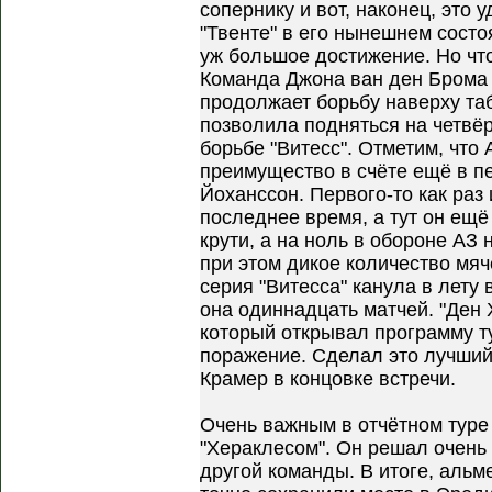
сопернику и вот, наконец, это 
"Твенте" в его нынешнем состо
уж большое достижение. Но чт
Команда Джона ван ден Брома 
продолжает борьбу наверху та
позволила подняться на четвёр
борьбе "Витесс". Отметим, что
преимущество в счёте ещё в п
Йоханссон. Первого-то как раз 
последнее время, а тут он ещё 
крути, а на ноль в обороне АЗ 
при этом дикое количество мя
серия "Витесса" канула в лету
она одиннадцать матчей. "Ден 
который открывал программу т
поражение. Сделал это лучший
Крамер в концовке встречи.
Очень важным в отчётном туре
"Хераклесом". Он решал очень 
другой команды. В итоге, аль