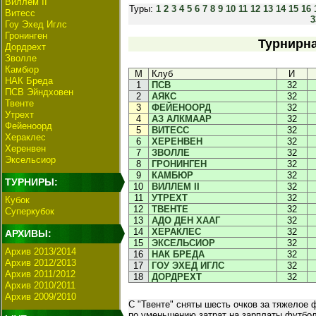
Виллем II
Туры:
1
2
3
4
5
6
7
8
9
10
11
12
13
14
15
16
Витесс
3
Гоу Эхед Иглс
Гронинген
Турнирна
Дордрехт
Зволле
Камбюр
М
Клуб
И
НАК Бреда
1
ПСВ
32
ПСВ Эйндховен
2
АЯКС
32
Твенте
3
ФЕЙЕНООРД
32
Утрехт
4
АЗ АЛКМААР
32
Фейеноорд
5
ВИТЕСС
32
Хераклес
6
ХЕРЕНВЕН
32
Херенвен
7
ЗВОЛЛЕ
32
Эксельсиор
8
ГРОНИНГЕН
32
9
КАМБЮР
32
ТУРНИРЫ:
10
ВИЛЛЕМ II
32
11
УТРЕХТ
32
Кубок
12
ТВЕНТЕ
32
Суперкубок
13
АДО ДЕН ХААГ
32
14
ХЕРАКЛЕС
32
АРХИВЫ:
15
ЭКСЕЛЬСИОР
32
Архив 2013/2014
16
НАК БРЕДА
32
Архив 2012/2013
17
ГОУ ЭХЕД ИГЛС
32
Архив 2011/2012
18
ДОРДРЕХТ
32
Архив 2010/2011
Архив 2009/2010
С "Твенте" сняты шесть очков за тяжелое
по уменьшению затрат на зарплаты футбол