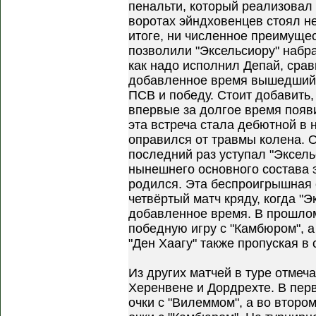
пенальти, который реализовал С
воротах эйндховенцев стоял не
итоге, ни численное преимущес
позволили "Эксельсиору" набр
как надо исполнил Депай, сравн
добавленное время вышедший 
ПСВ и победу. Стоит добавить, 
впервые за долгое время появ
эта встреча стала дебютной в 
оправился от травмы колена. О
последний раз уступал "Эксель
нынешнего основного состава 
родился. Эта беспроигрышная 
четвёртый матч кряду, когда "Э
добавленное время. В прошлом
победную игру с "Камбюром", а 
"Ден Хаагу" также пропуская в 
Из других матчей в туре отмеч
Херенвене и Дордрехте. В пер
очки с "Вилеммом", а во второ