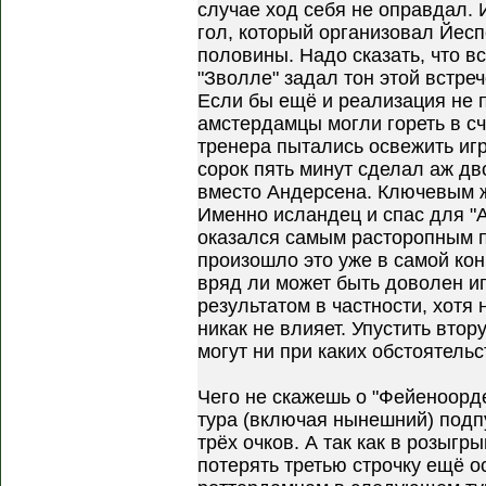
случае ход себя не оправдал. 
гол, который организовал Йесп
половины. Надо сказать, что в
"Зволле" задал тон этой встреч
Если бы ещё и реализация не 
амстердамцы могли гореть в сч
тренера пытались освежить иг
сорок пять минут сделал аж д
вместо Андерсена. Ключевым ж
Именно исландец и спас для "
оказался самым расторопным п
произошло это уже в самой кон
вряд ли может быть доволен и
результатом в частности, хотя
никак не влияет. Упустить вто
могут ни при каких обстоятельс
Чего не скажешь о "Фейеноорде
тура (включая нынешний) подпу
трёх очков. А так как в розыг
потерять третью строчку ещё ос