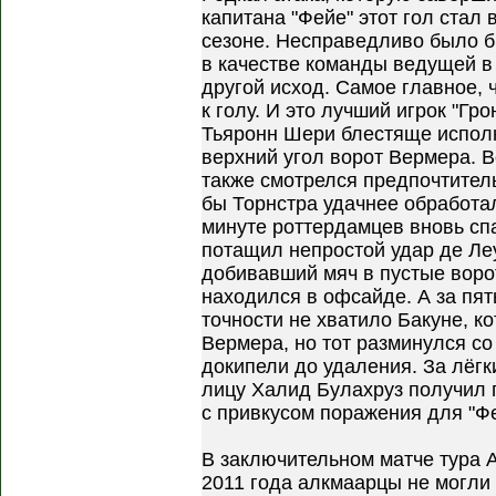
капитана "Фейе" этот гол стал
сезоне. Несправедливо было б
в качестве команды ведущей в 
другой исход. Самое главное, ч
к голу. И это лучший игрок "Гр
Тьяронн Шери блестяще испол
верхний угол ворот Вермера. В
также смотрелся предпочтитель
бы Торнстра удачнее обработал
минуте роттердамцев вновь сп
потащил непростой удар де Леу
добивавший мяч в пустые воро
находился в офсайде. А за пять
точности не хватило Бакуне, к
Вермера, но тот разминулся со
докипели до удаления. За лёгки
лицу Халид Булахруз получил 
с привкусом поражения для "Ф
В заключительном матче тура А
2011 года алкмаарцы не могли