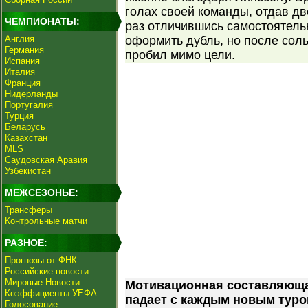
голах своей команды, отдав дв
ЧЕМПИОНАТЫ:
раз отличившись самостоятель
Англия
оформить дубль, но после сол
Германия
пробил мимо цели.
Испания
Италия
Франция
Нидерланды
Португалия
Турция
Беларусь
Казахстан
MLS
Саудовская Аравия
Узбекистан
МЕЖСЕЗОНЬЕ:
Трансферы
Контрольные матчи
РАЗНОЕ:
Прогнозы от ФНК
Российские новости
Мировые Новости
Мотивационная составляюща
Коэффициенты УЕФА
падает с каждым новым туро
Голосование