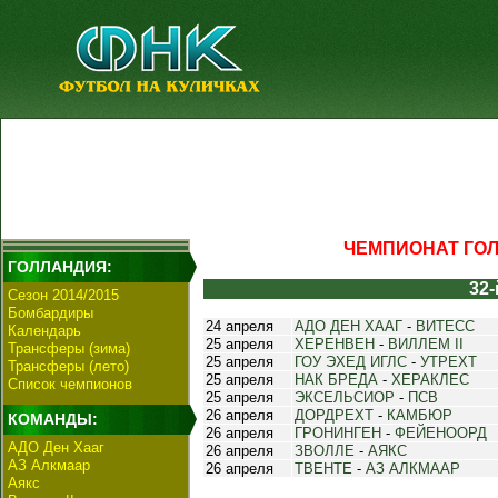
ЧЕМПИОНАТ ГОЛЛ
ГОЛЛАНДИЯ:
32-
Сезон 2014/2015
Бомбардиры
24 апреля
АДО ДЕН ХААГ
-
ВИТЕСС
Календарь
25 апреля
ХЕРЕНВЕН
-
ВИЛЛЕМ II
Трансферы (зима)
25 апреля
ГОУ ЭХЕД ИГЛС
-
УТРЕХТ
Трансферы (лето)
25 апреля
НАК БРЕДА
-
ХЕРАКЛЕС
Список чемпионов
25 апреля
ЭКСЕЛЬСИОР
-
ПСВ
26 апреля
ДОРДРЕХТ
-
КАМБЮР
КОМАНДЫ:
26 апреля
ГРОНИНГЕН
-
ФЕЙЕНООРД
АДО Ден Хааг
26 апреля
ЗВОЛЛЕ
-
АЯКС
АЗ Алкмаар
26 апреля
ТВЕНТЕ
-
АЗ АЛКМААР
Аякс