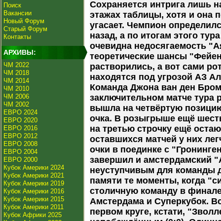
Сохраняется интрига лишь н
Поиск
Вакансии
этажах таблицы, хотя и она 
Новый Форум
угасает. Чемпион определил
Старый Форум
назад, а по итогам этого тура
Контакты
очевидна недосягаемость "А
АРХИВЫ:
теоретические шансы "Фейе
ЧМ 2022
растворились, а вот сами р
ЧМ 2018
находятся под угрозой АЗ Ал
ЧМ 2014
Команда Джона ван ден Бром
ЧМ 2010
ЧМ 2006
заключительном матче тура р
ЧМ 2002
вышла на четвёртую позицию,
ЕВРО 2024
очка. В розыгрыше ещё шесть
ЕВРО 2020
на третью строчку ещё остаю
ЕВРО 2016
ЕВРО 2012
оставшихся матчей у них лег
ЕВРО 2008
очки в поединке с "Гронинген
ЕВРО 2004
завершил и амстердамский "А
ЕВРО 2000
Кубок Америки 2024
неуступчивым для команды д
Кубок Америки 2021
памяти те моменты, когда "
Кубок Америки 2019
столичную команду в финале 
Кубок Америки 2016
Кубок Америки 2015
Амстердама и Суперкубок. Вс
Кубок Америки 2011
первом круге, кстати, "Зволл
Кубок Африки 2025