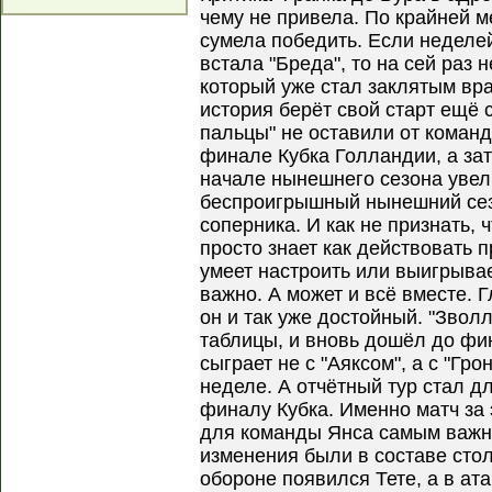
чему не привела. По крайней м
сумела победить. Если неделе
встала "Бреда", то на сей раз 
который уже стал заклятым вр
история берёт свой старт ещё с
пальцы" не оставили от команд
финале Кубка Голландии, а за
начале нынешнего сезона увел
беспроигрышный нынешний сез
соперника. И как не признать, 
просто знает как действовать 
умеет настроить или выигрывает
важно. А может и всё вместе. Г
он и так уже достойный. "Зволл
таблицы, и вновь дошёл до фин
сыграет не с "Аяксом", а с "Гр
неделе. А отчётный тур стал д
финалу Кубка. Именно матч за 
для команды Янса самым важн
изменения были в составе сто
обороне появился Тете, а в ат