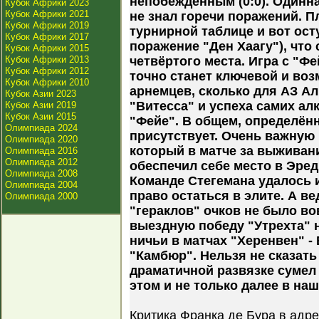
непобеждённым (0:0). Одинна
Кубок Африки 2023
Кубок Африки 2021
не знал горечи поражений. 
Кубок Африки 2019
турнирной таблице и вот ос
Кубок Африки 2017
поражение "Ден Хаагу"), что
Кубок Африки 2015
Кубок Африки 2013
четвёртого места. Игра с "
Кубок Африки 2012
точно станет ключевой и воз
Кубок Африки 2010
арнемцев, сколько для АЗ Ал
Кубок Азии 2023
"Витесса" и успеха самих ал
Кубок Азии 2019
Кубок Азии 2015
"Фейе". В общем, определённ
Олимпиада 2024
присутствует. Очень важную
Олимпиада 2020
который в матче за выживан
Олимпиада 2016
Олимпиада 2012
обеспечил себе место в Эред
Олимпиада 2008
Команде Стегемана удалось 
Олимпиада 2004
право остаться в элите. А ве
Олимпиада 2000
"гераклов" очков не было во
выездную победу "Утрехта" н
ничьи в матчах "Херенвен" -
"Камбюр". Нельзя не сказать
драматичной развязке сумел
этом и не только далее в наш
Критика Франка де Бура в адре