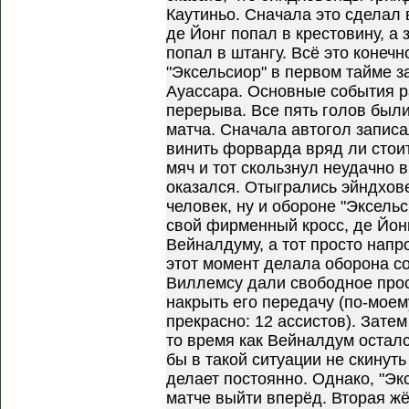
Каутиньо. Сначала это сделал 
де Йонг попал в крестовину, 
попал в штангу. Всё это конечн
"Эксельсиор" в первом тайме 
Ауассара. Основные события р
перерыва. Все пять голов были
матча. Сначала автогол записал
винить форварда вряд ли стои
мяч и тот скользнул неудачно в
оказался. Отыгрались эйндхов
человек, ну и обороне "Эксель
свой фирменный кросс, де Йонг
Вейналдуму, а тот просто напр
этот момент делала оборона с
Виллемсу дали свободное прос
накрыть его передачу (по-моему
прекрасно: 12 ассистов). Затем
то время как Вейналдум остал
бы в такой ситуации не скинут
делает постоянно. Однако, "Эк
матче выйти вперёд. Вторая ж