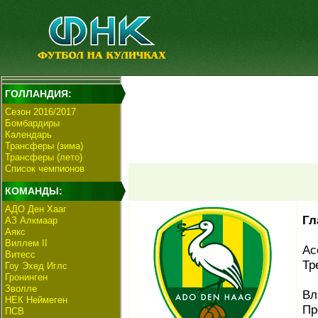
ГОЛЛАНДИЯ:
Сезон 2016/2017
Бомбардиры
Календарь
Трансферы (зима)
Трансферы (лето)
Список чемпионов
КОМАНДЫ:
АДО Ден Хааг
Гл
АЗ Алкмаар
Аякс
Виллем II
Ас
Витесс
Тр
Гоу Эхед Иглс
Гронинген
Зволле
Вл
НЕК Неймеген
Пр
ПСВ