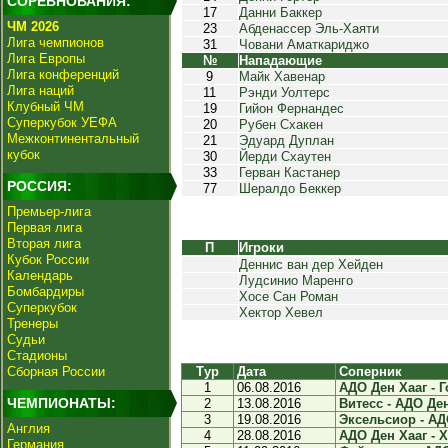
СОРЕВНОВАНИЯ:
17
Данни Баккер
ЧМ 2026
23
Абденассер Эль-Хаяти
Лига чемпионов
31
Човани Аматкариджо
Лига Европы
№
Нападающие
Лига конференций
9
Майк Хавенар
Лига наций
11
Рэнди Уолтерс
Клубный ЧМ
19
Гийон Фернандес
Суперкубок УЕФА
20
Рубен Схакен
Межконтинентальный
21
Эдуард Дуплан
кубок
30
Йерди Схаутен
33
Герван Кастанер
РОССИЯ:
77
Шералдо Беккер
Премьер-лига
Первая лига
Вторая лига
П
Игроки
Кубок России
Деннис ван дер Хейден
Календарь
Лудсинио Маренго
Бомбардиры
Хосе Сан Роман
Суперкубок
Хектор Хевел
Тренеры
Судьи
Стадионы
Сборная России
Тур
Дата
Соперник
1
06.08.2016
АДО Ден Хааг - Г
ЧЕМПИОНАТЫ:
2
13.08.2016
Витесс - АДО Ден
3
19.08.2016
Эксельсиор - АДО
Англия
4
28.08.2016
АДО Ден Хааг - Х
Германия