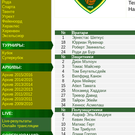
Рода
Те
Спарта
На
Твенте
Утрехт
Фейеноорд
Хераклес
Херенвен
№
Вратари
Эксельсиор
1
Эрнестас Шеткус
18
Юрриан Яувенар
ТУРНИРЫ:
22
Роберт Звинкельс
24
Роди де Бур
Кубок
№
Защитники
Суперкубок
2
Дион Мэлоун
3
Томас Майснер
АРХИВЫ:
4
Том Беугельсдейк
Архив 2015/2016
5
Вилфрид Канон
Архив 2014/2015
8
Арон Мейерс
Архив 2013/2014
15
Абел Тамата
Архив 2012/2013
25
Мохамед Хаддахи
Архив 2011/2012
27
Тревор Давид
Архив 2010/2011
28
Тайрон Эбейи
Архив 2009/2010
34
Хеннос Асмелаш
№
Полузащитники
LIVE:
6
Ашраф Эль-Махдиуи
7
Кевин Янсен
Live-результаты
10
Матиас Герт
Онлайн трансляции
12
Том Трибулл
14
Донни Гортер