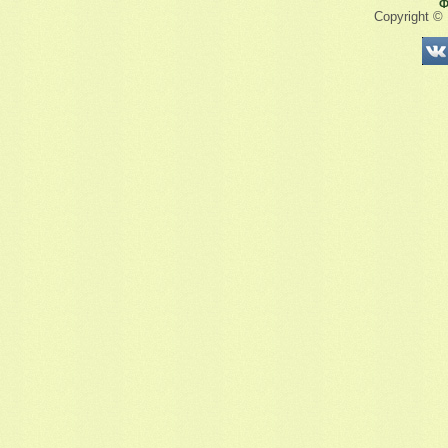
Ф
Copyright ©