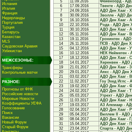
5
11.09.2016
Фейеноорд - АДО 
Испания
6
17.09.2016
Твенте - АДО Ден
Италия
7
24.09.2016
АДО Ден Хааг - Х
Франция
8
30.09.2016
Зволле - АДО Ден
Нидерланды
9
16.10.2016
АДО Ден Хааг - А
Португалия
10
22.10.2016
Рода - АДО Ден Х
Турция
11
30.10.2016
АДО Ден Хааг - А
Беларусь
12
05.11.2016
АДО Ден Хааг - Ви
Казахстан
13
19.11.2016
Гронинген - АДО 
MLS
14
26.11.2016
ПСВ - АДО Ден Ха
Саудовская Аравия
15
04.12.2016
АДО Ден Хааг - Ут
Узбекистан
16
10.12.2016
НЕК Неймеген - А
17
18.12.2016
АДО Ден Хааг - С
МЕЖСЕЗОНЬЕ:
18
14.01.2017
Херенвен - АДО Д
19
21.01.2017
АДО Ден Хааг - З
Трансферы
20
29.01.2017
Аякс - АДО Ден Х
Контрольные матчи
21
03.02.2017
АДО Ден Хааг - В
22
11.02.2017
Гоу Эхед Иглс - 
РАЗНОЕ:
23
19.02.2017
АДО Ден Хааг - Ф
Прогнозы от ФНК
24
24.02.2017
АДО Ден Хааг - Т
Российские новости
25
05.03.2017
Утрехт - АДО Ден 
Мировые Новости
26
11.03.2017
АДО Ден Хааг - Н
Коэффициенты УЕФА
27
19.03.2017
АЗ Алкмаар - АДО
Голосование
28
02.04.2017
АДО Ден Хааг - Р
Поиск
29
05.04.2017
Виллем II - АДО Д
Вакансии
30
08.04.2017
АДО Ден Хааг - Г
Новый Форум
31
15.04.2017
АДО Ден Хааг - П
Старый Форум
32
23.04.2017
Спарта - АДО Ден
Контакты