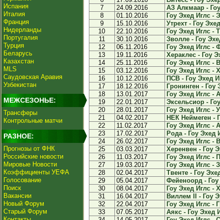
Испания
7
24.09.2016
АЗ Алкмаар - Гоу
Италия
8
01.10.2016
Гоу Эхед Иглс - 
Франция
9
15.10.2016
Утрехт - Гоу Эхед
Нидерланды
10
22.10.2016
Гоу Эхед Иглс - Т
Португалия
11
30.10.2016
Зволле - Гоу Эхед
Турция
12
06.11.2016
Гоу Эхед Иглс - 
Беларусь
13
19.11.2016
Хераклес - Гоу Эх
Казахстан
14
25.11.2016
Гоу Эхед Иглс - В
MLS
15
03.12.2016
Гоу Эхед Иглс - 
Саудовская Аравия
16
10.12.2016
ПСВ - Гоу Эхед Иг
Узбекистан
17
18.12.2016
Гронинген - Гоу Э
18
13.01.2017
Гоу Эхед Иглс - 
МЕЖСЕЗОНЬЕ:
19
22.01.2017
Эксельсиор - Гоу
20
28.01.2017
Гоу Эхед Иглс - У
Трансферы
21
04.02.2017
НЕК Неймеген - Г
Контрольные матчи
22
11.02.2017
Гоу Эхед Иглс - 
23
17.02.2017
Рода - Гоу Эхед И
РАЗНОЕ:
24
26.02.2017
Гоу Эхед Иглс - В
Прогнозы от ФНК
25
03.03.2017
Херенвен - Гоу Э
Российские новости
26
11.03.2017
Гоу Эхед Иглс - П
Мировые Новости
27
19.03.2017
Гоу Эхед Иглс - З
Коэффициенты УЕФА
28
02.04.2017
Твенте - Гоу Эхед
Голосование
29
05.04.2017
Фейеноорд - Гоу 
Поиск
30
08.04.2017
Гоу Эхед Иглс - Х
Вакансии
31
16.04.2017
Виллем II - Гоу Э
Новый Форум
32
22.04.2017
Гоу Эхед Иглс - Г
Старый Форум
33
07.05.2017
Аякс - Гоу Эхед И
Контакты
34
14.05.2017
Гоу Эхед Иглс - С