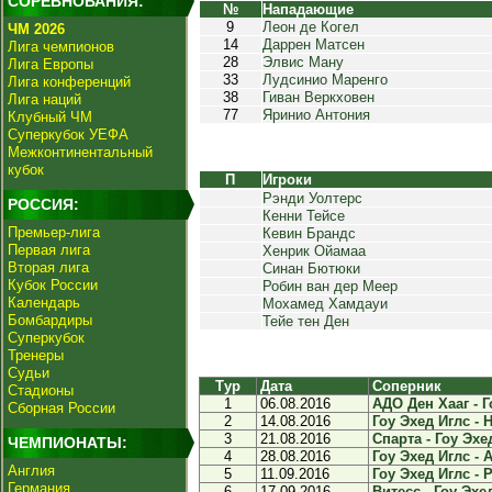
СОРЕВНОВАНИЯ:
№
Нападающие
9
Леон де Когел
ЧМ 2026
14
Даррен Матсен
Лига чемпионов
28
Элвис Ману
Лига Европы
33
Лудсинио Маренго
Лига конференций
38
Гиван Веркховен
Лига наций
77
Яринио Антония
Клубный ЧМ
Суперкубок УЕФА
Межконтинентальный
кубок
П
Игроки
Рэнди Уолтерс
РОССИЯ:
Кенни Тейсе
Премьер-лига
Кевин Брандс
Первая лига
Хенрик Ойамаа
Вторая лига
Синан Бютюки
Кубок России
Робин ван дер Меер
Календарь
Мохамед Хамдауи
Бомбардиры
Тейе тен Ден
Суперкубок
Тренеры
Судьи
Тур
Дата
Соперник
Стадионы
1
06.08.2016
АДО Ден Хааг - Г
Сборная России
2
14.08.2016
Гоу Эхед Иглс - 
3
21.08.2016
Спарта - Гоу Эхед
ЧЕМПИОНАТЫ:
4
28.08.2016
Гоу Эхед Иглс - А
Англия
5
11.09.2016
Гоу Эхед Иглс - Р
Германия
6
17.09.2016
Витесс - Гоу Эхед