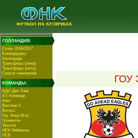
ГОЛЛАНДИЯ:
Сезон 2016/2017
Бомбардиры
Календарь
Трансферы (зима)
Трансферы (лето)
Список чемпионов
ГОУ 
КОМАНДЫ:
АДО Ден Хааг
АЗ Алкмаар
Аякс
Виллем II
Витесс
Гоу Эхед Иглс
Гронинген
Зволле
НЕК Неймеген
ПСВ