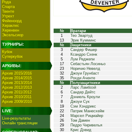
Рода
Спарта
Твенте
Утрехт
Фейеноорд
Хераклес
Херенвен
№
Вратари
Эксельсиор
1
Тео Звартуд
13
Эрик Кумминс
ТУРНИРЫ:
№
Защитники
3
Сандер Фишер
Кубок
4
Ксандро Схенк
Суперкубок
5
Лум Реджепи
17
Себастьян Лосиньо
АРХИВЫ:
23
Норичио Невелд
Архив 2015/2016
32
Джоуи Грунбаст
Архив 2014/2015
35
Рохди Аченте
Архив 2013/2014
№
Полузащитники
Архив 2012/2013
2
Ларс Ламбоэй
Архив 2011/2012
6
Сандер Дейтс
Архив 2010/2011
7
Дэниель Кроули
Архив 2009/2010
8
Джоуи Сук
19
Сэм Хэндрикс
LIVE:
22
Патрик Манесхейм
24
Марсел Рицмайер
Live-результаты
26
Том Дамен
Онлайн трансляции
29
Педро Чиривелья
30
Крис Дэвид