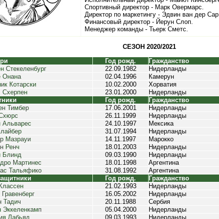
Спортивный директор - Марк Овермарс.
Директор по маркетингу - Эдвин ван дер Сар
Финансовый директор - Йерун Слоп.
Менеджер команды - Тьерк Сметс.
СЕЗОН 2020/2021
ари
Год рожд.
Гражданство
н Стекеленбург
22.09.1982
Нидерланды
 Онана
02.04.1996
Камерун
ик Котарски
10.02.2000
Хорватия
 Схерпен
23.01.2000
Нидерланды
тники
Год рожд.
Гражданство
н Тимбер
17.06.2001
Нидерланды
Схюрс
26.11.1999
Нидерланды
 Альварес
24.10.1997
Мексика
лайбер
31.07.1994
Нидерланды
р Мазрауи
14.11.1997
Марокко
н Ренч
18.01.2003
Нидерланды
 Блинд
09.03.1990
Нидерланды
дро Мартинес
18.01.1998
Аргентина
ас Тальяфико
31.08.1992
Аргентина
защитники
Год рожд.
Гражданство
Классен
21.02.1993
Нидерланды
 Гравенберг
16.05.2002
Нидерланды
 Тадич
20.11.1988
Сербия
 Эккеленкамп
05.04.2000
Нидерланды
ия Лабьяд
09.03.1993
Нидерланды