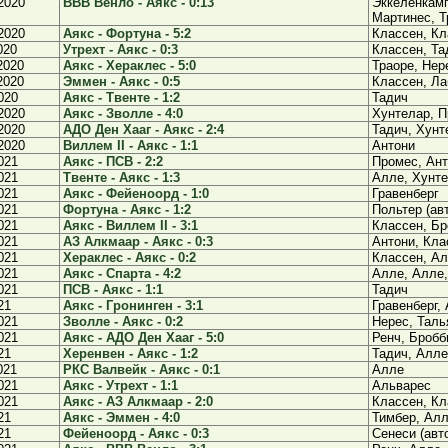
2020
ВВВ Венло - Аякс - 0:13
Эккеленкамп
Мартинес, Т
2020
Аякс - Фортуна - 5:2
Классен, Кл
020
Утрехт - Аякс - 0:3
Классен, Та
2020
Аякс - Хераклес - 5:0
Траоре, Нер
2020
Эммен - Аякс - 0:5
Классен, Ла
020
Аякс - Твенте - 1:2
Тадич
2020
Аякс - Зволле - 4:0
Хунтелар, П
2020
АДО Ден Хааг - Аякс - 2:4
Тадич, Хунт
2020
Виллем II - Аякс - 1:1
Антони
021
Аякс - ПСВ - 2:2
Промес, Ан
021
Твенте - Аякс - 1:3
Алле, Хунте
021
Аякс - Фейеноорд - 1:0
Гравенберг
021
Фортуна - Аякс - 1:2
Польтер (ав
021
Аякс - Виллем II - 3:1
Классен, Бр
021
АЗ Алкмаар - Аякс - 0:3
Антони, Кла
021
Хераклес - Аякс - 0:2
Классен, А
021
Аякс - Спарта - 4:2
Алле, Алле,
021
ПСВ - Аякс - 1:1
Тадич
21
Аякс - Гронинген - 3:1
Гравенберг,
021
Зволле - Аякс - 0:2
Нерес, Тал
021
Аякс - АДО Ден Хааг - 5:0
Ренч, Бробб
21
Херенвен - Аякс - 1:2
Тадич, Алле
021
РКС Валвейк - Аякс - 0:1
Алле
021
Аякс - Утрехт - 1:1
Альварес
021
Аякс - АЗ Алкмаар - 2:0
Классен, Кл
21
Аякс - Эммен - 4:0
Тимбер, Алл
21
Фейеноорд - Аякс - 0:3
Сенеси (авто