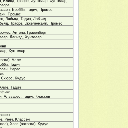
, Блинд, Траоре, Хунтелар, Хунтелар,
раоре
ассен, Бробби, Тадич, Промес
дич, Промес
ес, Лабьяд, Тадич, Лабьяд
бьяд, Траоре, Эккеленкамп, Промес
ромес, Антони, Гравенберг
елар, Лабьяд, Хунтелар
тони
лар, Хунтелар
тогол), Алле
обби, Тадич
ссен, Нерес
лле
 Схюрс, Кудус
 Алле, Тадич
ьяфико
и, Альварес, Тадич, Классен
ассен
е, Ренч, Классен
гол), Хапс (автогол), Кудус