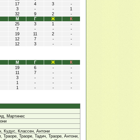
17
4
3
-
3
-
-
1
32
9
2
-
М
Г
Ж
К
25
3
1
-
7
-
-
-
19
11
2
-
12
7
-
-
12
3
-
-
М
Г
Ж
К
19
6
-
-
11
7
-
-
3
-
-
-
1
-
-
-
1
-
-
-
яд, Мартинес
тони
ч, Кудус, Классен, Антони
, Траоре, Траоре, Тадич, Траоре, Антони,