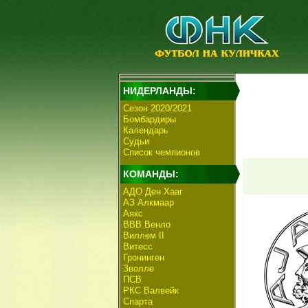
НИДЕРЛАНДЫ:
Сезон 2020/2021
Бомбардиры
Календарь
Судьи
Список чемпионов
КОМАНДЫ:
АДО Ден Хааг
АЗ Алкмаар
Аякс
ВВВ Венло
Виллем II
Витесс
Гронинген
Зволле
ПСВ
РКС Валвейк
Спарта