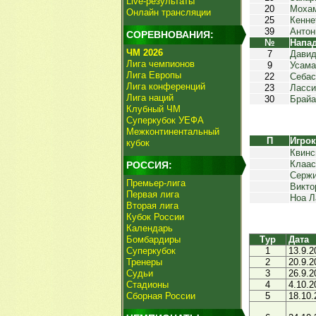
Live-результаты
20
Моха
Онлайн трансляции
25
Кенне
39
Антон
СОРЕВНОВАНИЯ:
№
Напа
ЧМ 2026
7
Давид
Лига чемпионов
9
Усама
Лига Европы
22
Себас
Лига конференций
23
Ласси
Лига наций
30
Брайа
Клубный ЧМ
Суперкубок УЕФА
Межконтинентальный
П
Игро
кубок
Квинс
Клаас
РОССИЯ:
Сержи
Премьер-лига
Викто
Первая лига
Ноа Л
Вторая лига
Кубок России
Календарь
Бомбардиры
Тур
Дата
Суперкубок
1
13.9.2
Тренеры
2
20.9.2
Судьи
3
26.9.2
Стадионы
4
4.10.2
Сборная России
5
18.10.