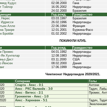
ммед Кудус
02.08.2000
Гана
т Тэйлор
16.05.2002
Нидерланды
и
24.02.2000
Бразилия
дающие
Год рожд.
Гражданство
 Нерес
03.03.1997
Бразилия
 Идрисси
26.02.1996
Нидерланды
тьен Алле
22.06.1994
Франция
на Траоре
12.01.2001
Буркина-Фасо
н Бробби
01.02.2002
Нидерланды
ПОКИНУЛИ КЛУБ.
ки
Год рожд.
Гражданство
и Промес
04.01.1992
Нидерланды
-Ян Хунтелар
12.08.1983
Нидерланды
ньо Дест
03.11.2000
США
р Йенсен
08.02.2000
Дания
анг
17.06.1999
Нидерланды
Чемпионат Нидерландов 2020/2021.
Соперник
Голы
020
Спарта - Аякс - 0:1
Антони
020
Аякс - РКС Валвейк - 3:0
Тадич, Лабь
020
Аякс - Витесс - 2:1
Промес, Ан
020
Гронинген - Аякс - 1:0
2020
Аякс - Херенвен - 5:1
Тадич, Тади
Эккеленкамп