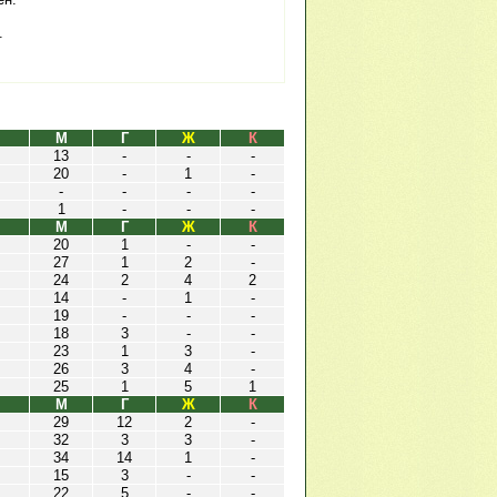
.
М
Г
Ж
К
13
-
-
-
20
-
1
-
-
-
-
-
1
-
-
-
М
Г
Ж
К
20
1
-
-
27
1
2
-
24
2
4
2
14
-
1
-
19
-
-
-
18
3
-
-
23
1
3
-
26
3
4
-
25
1
5
1
М
Г
Ж
К
29
12
2
-
32
3
3
-
34
14
1
-
15
3
-
-
22
5
-
-