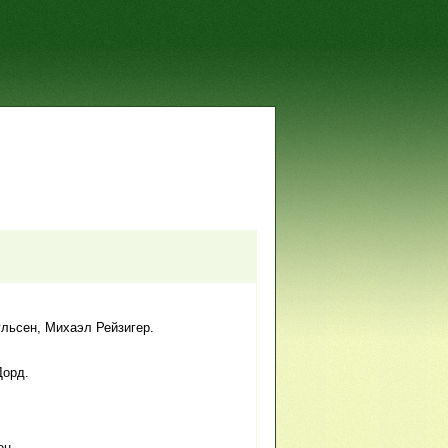
ульсен, Михаэл Рейзигер.
Дорд.
ен.