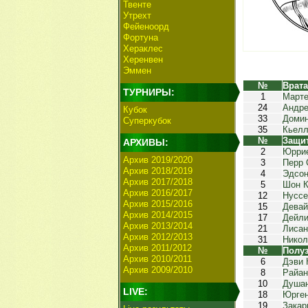
Твенте
Утрехт
Фейеноорд
Фортуна
Хераклес
Херенвен
Эммен
№
Врат
ТУРНИРЫ:
1
Марте
24
Андре
Кубок
33
Домин
Суперкубок
35
Кьелл
№
Защи
АРХИВЫ:
2
Юррие
Архив 2019/2020
3
Перр 
Архив 2018/2019
4
Эдсон
Архив 2017/2018
5
Шон К
Архив 2016/2017
12
Нуссе
Архив 2015/2016
15
Девай
Архив 2014/2015
17
Дейли
Архив 2013/2014
21
Лисан
Архив 2012/2013
31
Никол
Архив 2011/2012
№
Полу
Архив 2010/2011
6
Дэви 
Архив 2009/2010
8
Райан
10
Душан
LIVE:
18
Юрген
19
Закар