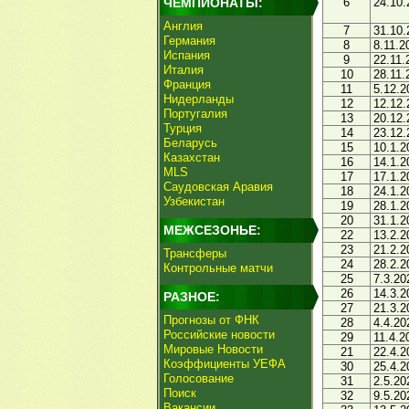
ЧЕМПИОНАТЫ:
6
24.10.
Англия
7
31.10.
Германия
8
8.11.2
Испания
9
22.11.
Италия
10
28.11.
Франция
11
5.12.2
Нидерланды
12
12.12.
Португалия
13
20.12.
Турция
14
23.12.
Беларусь
15
10.1.2
Казахстан
16
14.1.2
MLS
17
17.1.2
Саудовская Аравия
18
24.1.2
Узбекистан
19
28.1.2
20
31.1.2
МЕЖСЕЗОНЬЕ:
22
13.2.2
23
21.2.2
Трансферы
24
28.2.2
Контрольные матчи
25
7.3.20
26
14.3.2
РАЗНОЕ:
27
21.3.2
Прогнозы от ФНК
28
4.4.20
Российские новости
29
11.4.2
Мировые Новости
21
22.4.2
Коэффициенты УЕФА
30
25.4.2
Голосование
31
2.5.20
Поиск
32
9.5.20
Вакансии