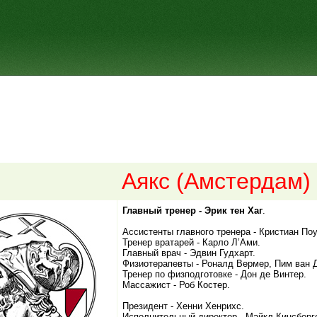
Аякс (Амстердам)
Главный тренер - Эрик тен Хаг
.
Ассистенты главного тренера - Кристиан По
Тренер вратарей - Карло Л’Ами.
Главный врач - Эдвин Гудхарт.
Физиотерапевты - Роналд Вермер, Пим ван 
Тренер по физподготовке - Дон де Винтер.
Массажист - Роб Костер.
Президент - Хенни Хенрихс.
Исполнительный директор - Майкл Кинсберг