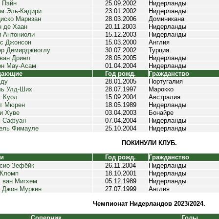
 Пэйн
25.09.2002
Нидерланды
м Эль-Кадири
23.01.2002
Нидерланды
иско Маризан
28.03.2006
Доминикана
 де Хаан
20.11.2003
Нидерланды
 Антониоли
15.12.2003
Нидерланды
с Джонсон
15.03.2000
Англия
р Демирджиоглу
30.07.2002
Турция
ван Дриел
28.05.2005
Нидерланды
н Мау-Асам
01.04.2004
Нидерланды
дающие
Год рожд.
Гражданство
лду
28.01.2005
Португалия
ь Улд-Ших
28.07.1997
Марокко
г Куол
15.09.2004
Австралия
т Мюрен
18.05.1989
Нидерланды
и Хуве
03.04.2003
Бонайре
м Сафуан
07.04.2004
Нидерланды
ель Фимауле
25.10.2004
Нидерланды
ПОКИНУЛИ КЛУБ.
ки
Год рожд.
Гражданство
сио Зефёйк
26.11.2004
Нидерланды
 Кломп
18.10.2001
Нидерланды
 ван Мигхем
05.12.1989
Нидерланды
 Джон Муркин
27.07.1999
Англия
Чемпионат Нидерландов 2023/2024.
Соперник
Голы