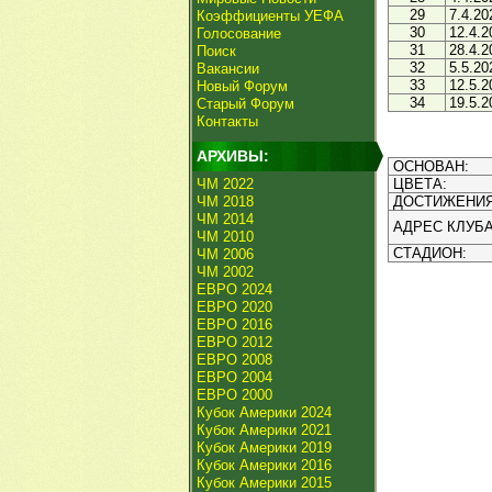
29
7.4.20
Коэффициенты УЕФА
30
12.4.2
Голосование
31
28.4.2
Поиск
32
5.5.20
Вакансии
33
12.5.2
Новый Форум
34
19.5.2
Старый Форум
Контакты
АРХИВЫ:
ОСНОВАН:
ЧМ 2022
ЦВЕТА:
ЧМ 2018
ДОСТИЖЕНИЯ
ЧМ 2014
АДРЕС КЛУБА
ЧМ 2010
СТАДИОН:
ЧМ 2006
ЧМ 2002
ЕВРО 2024
ЕВРО 2020
ЕВРО 2016
ЕВРО 2012
ЕВРО 2008
ЕВРО 2004
ЕВРО 2000
Кубок Америки 2024
Кубок Америки 2021
Кубок Америки 2019
Кубок Америки 2016
Кубок Америки 2015