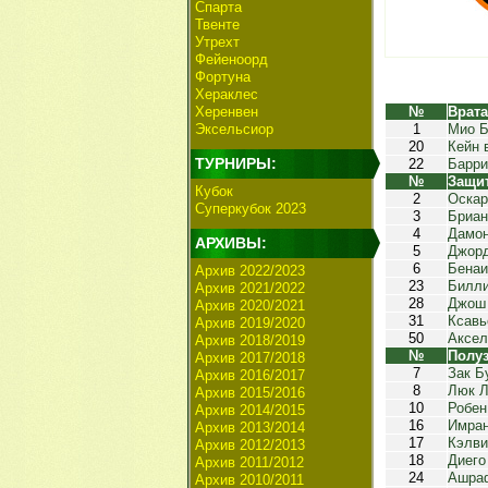
Спарта
Твенте
Утрехт
Фейеноорд
Фортуна
Хераклес
Херенвен
№
Врат
Эксельсиор
1
Мио Б
20
Кейн 
ТУРНИРЫ:
22
Барри
№
Защи
Кубок
2
Оска
Суперкубок 2023
3
Бриан
4
Дамо
АРХИВЫ:
5
Джорд
6
Бенаи
Архив 2022/2023
23
Билли
Архив 2021/2022
28
Джош
Архив 2020/2021
31
Ксавь
Архив 2019/2020
50
Аксел
Архив 2018/2019
№
Полу
Архив 2017/2018
7
Зак Б
Архив 2016/2017
8
Люк Л
Архив 2015/2016
10
Робен
Архив 2014/2015
16
Имран
Архив 2013/2014
17
Кэлви
Архив 2012/2013
18
Диего
Архив 2011/2012
24
Ашра
Архив 2010/2011