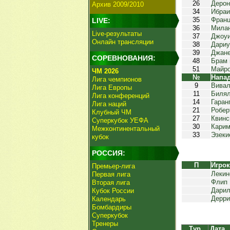
26
Дерон
Архив 2009/2010
34
Ибраи
35
Франц
LIVE:
36
Милан
Live-результаты
37
Джоуи
Онлайн трансляции
38
Дариу
39
Джане
СОРЕВНОВАНИЯ:
48
Брам 
51
Майро
ЧМ 2026
№
Напа
Лига чемпионов
9
Вива
Лига Европы
11
Билял
Лига конференций
14
Гаран
Лига наций
21
Робер
Клубный ЧМ
27
Квинс
Суперкубок УЕФА
30
Кари
Межконтинентальный
33
Эзеки
кубок
РОССИЯ:
П
Игро
Премьер-лига
Лекин
Первая лига
Флип
Вторая лига
Дарил
Кубок России
Дерри
Календарь
Бомбардиры
Суперкубок
Тренеры
Тур
Дата