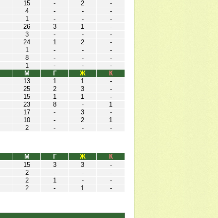
15
-
2
-
4
-
-
-
1
-
-
-
26
3
1
-
3
-
-
-
24
1
2
-
1
-
-
-
8
-
-
-
1
-
-
-
М
Г
Ж
К
13
1
1
-
25
2
3
-
15
1
1
-
23
8
-
1
17
-
3
-
10
-
2
1
2
-
-
-
М
Г
Ж
К
15
3
3
-
2
-
-
-
2
1
-
-
2
-
1
-