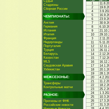
Судьи
1
11.8.2
Стадионы
2
19.8.2
Сборная России
4
3.9.20
5
16.9.2
ЧЕМПИОНАТЫ:
6
23.9.2
Англия
7
30.9.2
Германия
8
6.10.2
Испания
9
21.10.
Италия
10
29.10.
Франция
3
2.11.2
Нидерланды
11
5.11.2
Португалия
12
12.11.
Турция
13
26.11.
Беларусь
14
2.12.2
Казахстан
15
7.12.2
MLS
16
16.12.
Саудовская Аравия
17
14.1.2
Узбекистан
18
20.1.2
19
28.1.2
МЕЖСЕЗОНЬЕ:
20
4.2.20
21
11.2.2
Трансферы
22
18.2.2
Контрольные матчи
23
25.2.2
24
1.3.20
РАЗНОЕ:
25
10.3.2
26
17.3.2
Прогнозы от ФНК
27
31.3.2
Российские новости
28
4.4.20
Мировые Новости