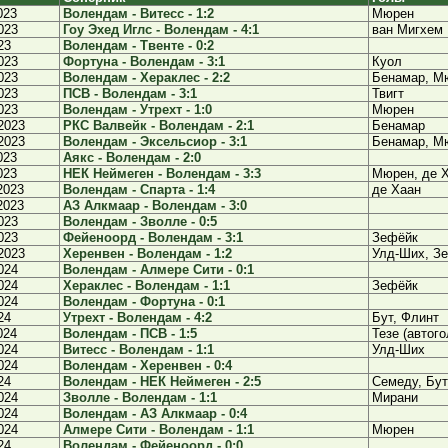
023
Волендам - Витесс - 1:2
Мюрен
023
Гоу Эхед Иглс - Волендам - 4:1
ван Мигхем
23
Волендам - Твенте - 0:2
023
Фортуна - Волендам - 3:1
Куол
023
Волендам - Хераклес - 2:2
Бенамар, М
023
ПСВ - Волендам - 3:1
Твигт
023
Волендам - Утрехт - 1:0
Мюрен
2023
РКС Валвейк - Волендам - 2:1
Бенамар
2023
Волендам - Эксельсиор - 3:1
Бенамар, М
023
Аякс - Волендам - 2:0
023
НЕК Неймеген - Волендам - 3:3
Мюрен, де Х
2023
Волендам - Спарта - 1:4
де Хаан
2023
АЗ Алкмаар - Волендам - 3:0
023
Волендам - Зволле - 0:5
023
Фейеноорд - Волендам - 3:1
Зефёйк
2023
Херенвен - Волендам - 1:2
Улд-Ших, З
024
Волендам - Алмере Сити - 0:1
024
Хераклес - Волендам - 1:1
Зефёйк
024
Волендам - Фортуна - 0:1
24
Утрехт - Волендам - 4:2
Бут, Флинт
024
Волендам - ПСВ - 1:5
Тезе (автого
024
Витесс - Волендам - 1:1
Улд-Ших
024
Волендам - Херенвен - 0:4
24
Волендам - НЕК Неймеген - 2:5
Семеду, Бут
024
Зволле - Волендам - 1:1
Мирани
024
Волендам - АЗ Алкмаар - 0:4
024
Алмере Сити - Волендам - 1:1
Мюрен
24
Волендам - Фейеноорд - 0:0