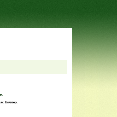
нс
иас Коллер.