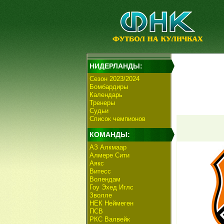
НИДЕРЛАНДЫ:
Сезон 2023/2024
Бомбардиры
Календарь
Тренеры
Судьи
Список чемпионов
КОМАНДЫ:
АЗ Алкмаар
Алмере Сити
Аякс
Витесс
Волендам
Гоу Эхед Иглс
Зволле
НЕК Неймеген
ПСВ
РКС Валвейк