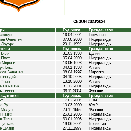
СЕЗОН 2023/2024
ари
Год рожд.
Гражданство
акхаус
16.04.2004
Германия
ван Оевелен
07.08.2003
Нидерланды
 Лауэрс
29.11.1999
Нидерланды
тники
Год рожд.
Гражданство
р Бюр
31.03.1998
Дания
 Плат
05.04.2000
Нидерланды
н Мирани
13.05.1996
Нидерланды
ж Кокс
04.01.1998
Англия
сса Бенамар
08.04.1997
Марокко
 ван Дейк
04.10.2005
Нидерланды
 Флинт
13.10.2000
Англия
е Мбуямба
31.12.2001
Нидерланды
ь Гессан
06.11.2004
Франция
защитники
Год рожд.
Гражданство
ут
17.02.2004
США
е Ру
10.03.2000
ЮАР
 Молун
23.11.1996
Франция
 Назих
25.01.2006
Нидерланды
н Твигт
30.01.2003
Нидерланды
 Густаво
19.06.2004
Бразилия
ф Дуири
27.11.1999
Нидерланды