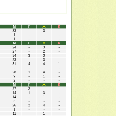
М
Г
Ж
К
33
-
3
-
1
-
-
-
1
-
-
-
М
Г
Ж
К
24
-
3
-
27
-
2
-
34
3
3
-
23
-
3
-
31
4
4
1
-
-
-
-
28
1
4
-
9
-
1
-
2
-
-
-
М
Г
Ж
К
27
2
-
-
14
1
3
-
14
-
1
-
3
-
-
-
26
2
4
-
1
-
-
-
11
-
1
-