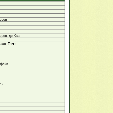
юрен
юрен, де Хаан
аан, Твигт
ефёйк
л)