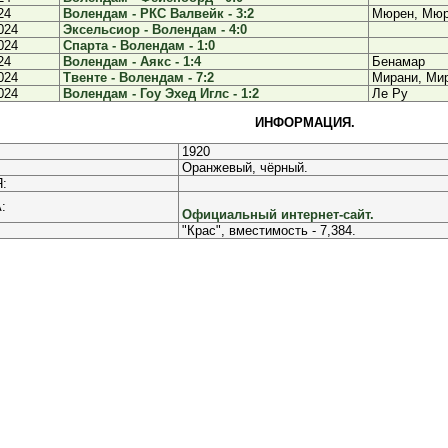
24
Волендам - РКС Валвейк - 3:2
Мюрен, Мюр
024
Эксельсиор - Волендам - 4:0
024
Спарта - Волендам - 1:0
24
Волендам - Аякс - 1:4
Бенамар
024
Твенте - Волендам - 7:2
Мирани, Ми
024
Волендам - Гоу Эхед Иглс - 1:2
Ле Ру
ИНФОРМАЦИЯ.
1920
Оранжевый, чёрный.
:
:
Официальный интернет-сайт.
"Крас", вместимость - 7,384.