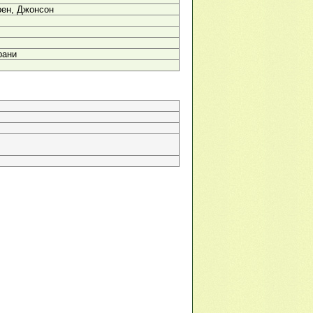
ен, Джонсон
рани