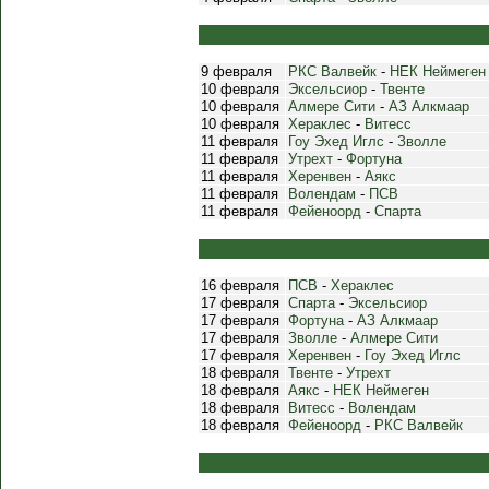
9 февраля
РКС Валвейк
-
НЕК Неймеген
10 февраля
Эксельсиор
-
Твенте
10 февраля
Алмере Сити
-
АЗ Алкмаар
10 февраля
Хераклес
-
Витесс
11 февраля
Гоу Эхед Иглс
-
Зволле
11 февраля
Утрехт
-
Фортуна
11 февраля
Херенвен
-
Аякс
11 февраля
Волендам
-
ПСВ
11 февраля
Фейеноорд
-
Спарта
16 февраля
ПСВ
-
Хераклес
17 февраля
Спарта
-
Эксельсиор
17 февраля
Фортуна
-
АЗ Алкмаар
17 февраля
Зволле
-
Алмере Сити
17 февраля
Херенвен
-
Гоу Эхед Иглс
18 февраля
Твенте
-
Утрехт
18 февраля
Аякс
-
НЕК Неймеген
18 февраля
Витесс
-
Волендам
18 февраля
Фейеноорд
-
РКС Валвейк