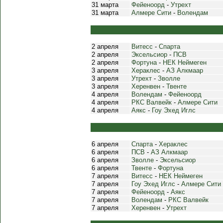
31 марта
Фейеноорд
-
Утрехт
31 марта
Алмере Сити
-
Волендам
2 апреля
Витесс
-
Спарта
2 апреля
Эксельсиор
-
ПСВ
2 апреля
Фортуна
-
НЕК Неймеген
3 апреля
Хераклес
-
АЗ Алкмаар
3 апреля
Утрехт
-
Зволле
3 апреля
Херенвен
-
Твенте
4 апреля
Волендам
-
Фейеноорд
4 апреля
РКС Валвейк
-
Алмере Сити
4 апреля
Аякс
-
Гоу Эхед Иглс
6 апреля
Спарта
-
Хераклес
6 апреля
ПСВ
-
АЗ Алкмаар
6 апреля
Зволле
-
Эксельсиор
6 апреля
Твенте
-
Фортуна
7 апреля
Витесс
-
НЕК Неймеген
7 апреля
Гоу Эхед Иглс
-
Алмере Сити
7 апреля
Фейеноорд
-
Аякс
7 апреля
Волендам
-
РКС Валвейк
7 апреля
Херенвен
-
Утрехт