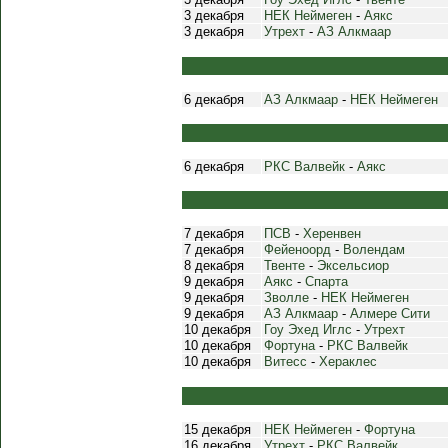
3 декабря
НЕК Неймеген
-
Аякс
3 декабря
Утрехт
-
АЗ Алкмаар
6 декабря
АЗ Алкмаар
-
НЕК Неймеген
6 декабря
РКС Валвейк
-
Аякс
7 декабря
ПСВ
-
Херенвен
7 декабря
Фейеноорд
-
Волендам
8 декабря
Твенте
-
Эксельсиор
9 декабря
Аякс
-
Спарта
9 декабря
Зволле
-
НЕК Неймеген
9 декабря
АЗ Алкмаар
-
Алмере Сити
10 декабря
Гоу Эхед Иглс
-
Утрехт
10 декабря
Фортуна
-
РКС Валвейк
10 декабря
Витесс
-
Хераклес
15 декабря
НЕК Неймеген
-
Фортуна
16 декабря
Утрехт
-
РКС Валвейк