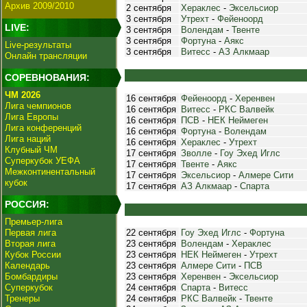
Архив 2009/2010
2 сентября
Хераклес
-
Эксельсиор
3 сентября
Утрехт
-
Фейеноорд
LIVE:
3 сентября
Волендам
-
Твенте
3 сентября
Фортуна
-
Аякс
Live-результаты
3 сентября
Витесс
-
АЗ Алкмаар
Онлайн трансляции
СОРЕВНОВАНИЯ:
ЧМ 2026
16 сентября
Фейеноорд
-
Херенвен
Лига чемпионов
16 сентября
Витесс
-
РКС Валвейк
Лига Европы
16 сентября
ПСВ
-
НЕК Неймеген
Лига конференций
16 сентября
Фортуна
-
Волендам
Лига наций
16 сентября
Хераклес
-
Утрехт
Клубный ЧМ
17 сентября
Зволле
-
Гоу Эхед Иглс
Суперкубок УЕФА
17 сентября
Твенте
-
Аякс
Межконтинентальный
17 сентября
Эксельсиор
-
Алмере Сити
кубок
17 сентября
АЗ Алкмаар
-
Спарта
РОССИЯ:
Премьер-лига
Первая лига
22 сентября
Гоу Эхед Иглс
-
Фортуна
Вторая лига
23 сентября
Волендам
-
Хераклес
Кубок России
23 сентября
НЕК Неймеген
-
Утрехт
Календарь
23 сентября
Алмере Сити
-
ПСВ
Бомбардиры
23 сентября
Херенвен
-
Эксельсиор
Суперкубок
24 сентября
Спарта
-
Витесс
Тренеры
24 сентября
РКС Валвейк
-
Твенте