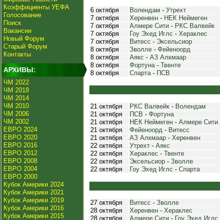
Коэффициенты УЕФА
6 октября
Волендам
-
Утрехт
Голосование
7 октября
Херенвен
-
НЕК Неймеген
Поиск
7 октября
Алмере Сити
-
РКС Валвейк
Вакансии
7 октября
Гоу Эхед Иглс
-
Хераклес
Новый Форум
7 октября
Витесс
-
Эксельсиор
Старый Форум
8 октября
Зволле
-
Фейеноорд
Контакты
8 октября
Аякс
-
АЗ Алкмаар
8 октября
Фортуна
-
Твенте
АРХИВЫ:
8 октября
Спарта
-
ПСВ
ЧМ 2022
ЧМ 2018
ЧМ 2014
ЧМ 2010
21 октября
РКС Валвейк
-
Волендам
ЧМ 2006
21 октября
ПСВ
-
Фортуна
ЧМ 2002
21 октября
НЕК Неймеген
-
Алмере Сити
ЕВРО 2024
21 октября
Фейеноорд
-
Витесс
ЕВРО 2020
21 октября
АЗ Алкмаар
-
Херенвен
ЕВРО 2016
22 октября
Утрехт
-
Аякс
ЕВРО 2012
22 октября
Хераклес
-
Твенте
ЕВРО 2008
22 октября
Эксельсиор
-
Зволле
ЕВРО 2004
22 октября
Гоу Эхед Иглс
-
Спарта
ЕВРО 2000
Кубок Америки 2024
Кубок Америки 2021
Кубок Америки 2019
27 октября
Витесс
-
Зволле
Кубок Америки 2016
28 октября
Херенвен
-
Хераклес
Кубок Америки 2015
28 октября
Алмере Сити
-
Гоу Эхед Иглс