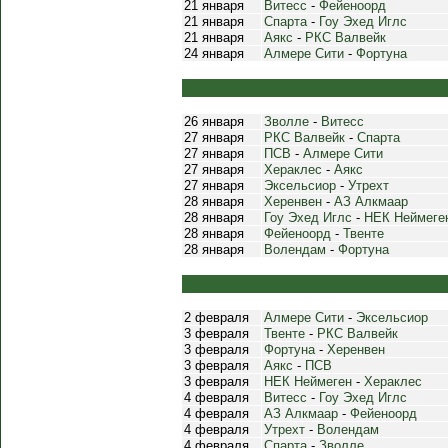
21 января
Витесс
-
Фейеноорд
21 января
Спарта
-
Гоу Эхед Иглс
21 января
Аякс
-
РКС Валвейк
24 января
Алмере Сити
-
Фортуна
26 января
Зволле
-
Витесс
27 января
РКС Валвейк
-
Спарта
27 января
ПСВ
-
Алмере Сити
27 января
Хераклес
-
Аякс
27 января
Эксельсиор
-
Утрехт
28 января
Херенвен
-
АЗ Алкмаар
28 января
Гоу Эхед Иглс
-
НЕК Неймеге
28 января
Фейеноорд
-
Твенте
28 января
Волендам
-
Фортуна
2 февраля
Алмере Сити
-
Эксельсиор
3 февраля
Твенте
-
РКС Валвейк
3 февраля
Фортуна
-
Херенвен
3 февраля
Аякс
-
ПСВ
3 февраля
НЕК Неймеген
-
Хераклес
4 февраля
Витесс
-
Гоу Эхед Иглс
4 февраля
АЗ Алкмаар
-
Фейеноорд
4 февраля
Утрехт
-
Волендам
4 февраля
Спарта
-
Зволле