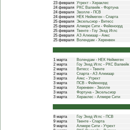
23 февраля
Утрехт
-
Хераклес
24 февраля
РКС Валвейк
-
Фортуна
24 февраля
Зволле
-
ПСВ
24 февраля
НЕК Неймеген
-
Спарта
25 февраля
Эксельсиор
-
Витесс
25 февраля
Алмере Сити
-
Фейеноорд
25 февраля
Твенте
-
Гоу Эхед Иглс
25 февраля
АЗ Алкмаар
-
Аякс
25 февраля
Волендам
-
Херенвен
1 марта
Волендам
-
НЕК Неймеген
2 марта
Гоу Эхед Иглс
-
РКС Валвейк
2 марта
Витесс
-
Твенте
2 марта
Спарта
-
АЗ Алкмаар
3 марта
Аякс
-
Утрехт
3 марта
ПСВ
-
Фейеноорд
3 марта
Херенвен
-
Зволле
3 марта
Фортуна
-
Эксельсиор
3 марта
Хераклес
-
Алмере Сити
8 марта
Гоу Эхед Иглс
-
ПСВ
9 марта
Твенте
-
Спарта
9 марта
Алмере Сити
-
Утрехт