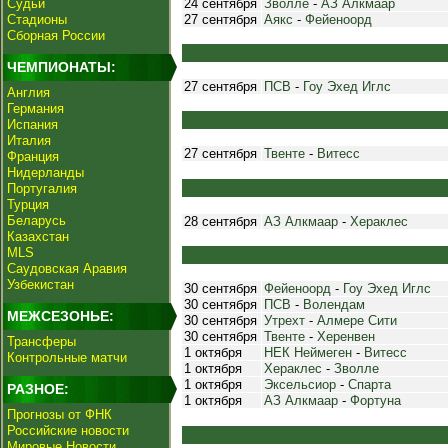
Судьи
24 сентября
Зволле
-
АЗ Алкмаар
Стадионы
27 сентября
Аякс
-
Фейеноорд
Сборная России
ЧЕМПИОНАТЫ:
27 сентября
ПСВ
-
Гоу Эхед Иглс
Англия
Германия
Испания
Италия
27 сентября
Твенте
-
Витесс
Франция
Нидерланды
Португалия
Турция
Беларусь
28 сентября
АЗ Алкмаар
-
Хераклес
Казахстан
MLS
Саудовская Аравия
Узбекистан
30 сентября
Фейеноорд
-
Гоу Эхед Иглс
30 сентября
ПСВ
-
Волендам
МЕЖСЕЗОНЬЕ:
30 сентября
Утрехт
-
Алмере Сити
30 сентября
Твенте
-
Херенвен
Трансферы
1 октября
НЕК Неймеген
-
Витесс
Контрольные матчи
1 октября
Хераклес
-
Зволле
1 октября
Эксельсиор
-
Спарта
РАЗНОЕ:
1 октября
АЗ Алкмаар
-
Фортуна
Прогнозы от ФНК
Российские новости
Мировые Новости