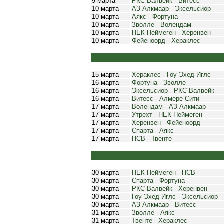
9 марта
РКС Валвейк
-
Витесс
10 марта
АЗ Алкмаар
-
Эксельсиор
10 марта
Аякс
-
Фортуна
10 марта
Зволле
-
Волендам
10 марта
НЕК Неймеген
-
Херенвен
10 марта
Фейеноорд
-
Хераклес
15 марта
Хераклес
-
Гоу Эхед Иглс
16 марта
Фортуна
-
Зволле
16 марта
Эксельсиор
-
РКС Валвейк
16 марта
Витесс
-
Алмере Сити
17 марта
Волендам
-
АЗ Алкмаар
17 марта
Утрехт
-
НЕК Неймеген
17 марта
Херенвен
-
Фейеноорд
17 марта
Спарта
-
Аякс
17 марта
ПСВ
-
Твенте
30 марта
НЕК Неймеген
-
ПСВ
30 марта
Спарта
-
Фортуна
30 марта
РКС Валвейк
-
Херенвен
30 марта
Гоу Эхед Иглс
-
Эксельсиор
30 марта
АЗ Алкмаар
-
Витесс
31 марта
Зволле
-
Аякс
31 марта
Твенте
-
Хераклес