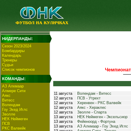
НИДЕРЛАНДЫ:
Сезон 2023/2024
Бомбардиры
Календарь
Тренеры
Судьи
Список чемпионов
Чемпионат 
КОМАНДЫ:
АЗ Алкмаар
Алмере Сити
11 августа
Волендам
-
Витесс
Аякс
12 августа
ПСВ
-
Утрехт
Витесс
12 августа
Херенвен
-
РКС Валвейк
Волендам
12 августа
Аякс
-
Хераклес
Гоу Эхед Иглс
12 августа
Зволле
-
Спарта
Зволле
13 августа
НЕК Неймеген
-
Эксельсиор
НЕК Неймеген
13 августа
Фейеноорд
-
Фортуна
ПСВ
13 августа
АЗ Алкмаар
-
Гоу Эхед Иглс
РКС Валвейк
13 августа
Алмере Сити
-
Твенте