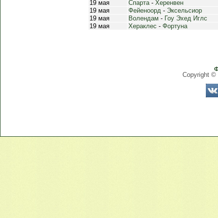
19 мая
Спарта
-
Херенвен
19 мая
Фейеноорд
-
Эксельсиор
19 мая
Волендам
-
Гоу Эхед Иглс
19 мая
Хераклес
-
Фортуна
Ф
Copyright ©