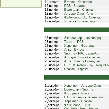
11 ноября
Витесс
-
Херенвен
12 ноября
ПСВ
-
Зволле
12 ноября
Волендам
-
Спарта
12 ноября
Алмере Сити
-
Аякс
12 ноября
Фейеноорд
-
АЗ Алкмаар
12 ноября
Утрехт
-
Эксельсиор
25 ноября
Эксельсиор
-
Фейеноорд
25 ноября
Твенте
-
ПСВ
25 ноября
Херенвен
-
Фортуна
25 ноября
Аякс
-
Витесс
25 ноября
Зволле
-
РКС Валвейк
26 ноября
Алмере Сити
-
Хераклес
26 ноября
АЗ Алкмаар
-
Волендам
26 ноября
НЕК Неймеген
-
Гоу Эхед Игл
26 ноября
Спарта
-
Утрехт
1 декабря
Херенвен
-
Алмере Сити
2 декабря
Волендам
-
Зволле
2 декабря
Фортуна
-
Витесс
2 декабря
РКС Валвейк
-
Эксельсиор
2 декабря
Хераклес
-
Спарта
3 декабря
Фейеноорд
-
ПСВ
3 декабря
Гоу Эхед Иглс
-
Твенте