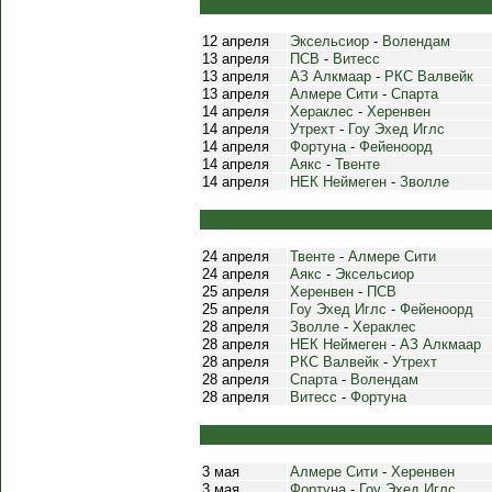
12 апреля
Эксельсиор
-
Волендам
13 апреля
ПСВ
-
Витесс
13 апреля
АЗ Алкмаар
-
РКС Валвейк
13 апреля
Алмере Сити
-
Спарта
14 апреля
Хераклес
-
Херенвен
14 апреля
Утрехт
-
Гоу Эхед Иглс
14 апреля
Фортуна
-
Фейеноорд
14 апреля
Аякс
-
Твенте
14 апреля
НЕК Неймеген
-
Зволле
24 апреля
Твенте
-
Алмере Сити
24 апреля
Аякс
-
Эксельсиор
25 апреля
Херенвен
-
ПСВ
25 апреля
Гоу Эхед Иглс
-
Фейеноорд
28 апреля
Зволле
-
Хераклес
28 апреля
НЕК Неймеген
-
АЗ Алкмаар
28 апреля
РКС Валвейк
-
Утрехт
28 апреля
Спарта
-
Волендам
28 апреля
Витесс
-
Фортуна
3 мая
Алмере Сити
-
Херенвен
3 мая
Фортуна
-
Гоу Эхед Иглс