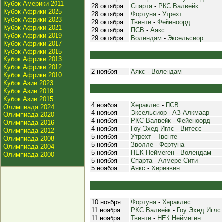
Кубок Америки 2011
28 октября
Спарта
-
РКС Валвейк
Кубок Африки 2025
28 октября
Фортуна
-
Утрехт
Кубок Африки 2023
29 октября
Твенте
-
Фейеноорд
Кубок Африки 2021
29 октября
ПСВ
-
Аякс
Кубок Африки 2019
29 октября
Волендам
-
Эксельсиор
Кубок Африки 2017
Кубок Африки 2015
Кубок Африки 2013
Кубок Африки 2012
2 ноября
Аякс
-
Волендам
Кубок Африки 2010
Кубок Азии 2023
Кубок Азии 2019
Кубок Азии 2015
4 ноября
Хераклес
-
ПСВ
Олимпиада 2024
4 ноября
Эксельсиор
-
АЗ Алкмаар
Олимпиада 2020
4 ноября
РКС Валвейк
-
Фейеноорд
Олимпиада 2016
4 ноября
Гоу Эхед Иглс
-
Витесс
Олимпиада 2012
5 ноября
Утрехт
-
Твенте
Олимпиада 2008
5 ноября
Зволле
-
Фортуна
Олимпиада 2004
5 ноября
НЕК Неймеген
-
Волендам
Олимпиада 2000
5 ноября
Спарта
-
Алмере Сити
5 ноября
Аякс
-
Херенвен
10 ноября
Фортуна
-
Хераклес
11 ноября
РКС Валвейк
-
Гоу Эхед Иглс
11 ноября
Твенте
-
НЕК Неймеген