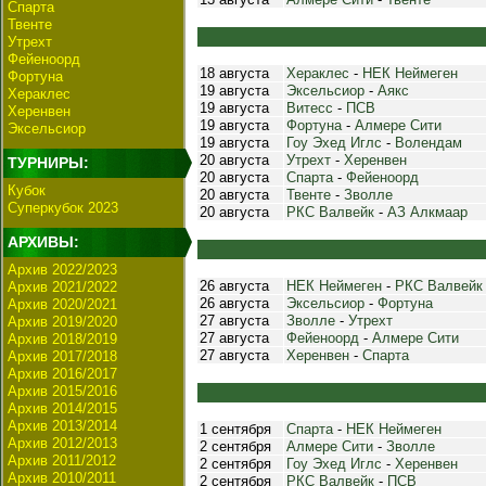
Спарта
Твенте
Утрехт
Фейеноорд
18 августа
Хераклес
-
НЕК Неймеген
Фортуна
19 августа
Эксельсиор
-
Аякс
Хераклес
19 августа
Витесс
-
ПСВ
Херенвен
19 августа
Фортуна
-
Алмере Сити
Эксельсиор
19 августа
Гоу Эхед Иглс
-
Волендам
20 августа
Утрехт
-
Херенвен
ТУРНИРЫ:
20 августа
Спарта
-
Фейеноорд
Кубок
20 августа
Твенте
-
Зволле
Суперкубок 2023
20 августа
РКС Валвейк
-
АЗ Алкмаар
АРХИВЫ:
Архив 2022/2023
26 августа
НЕК Неймеген
-
РКС Валвейк
Архив 2021/2022
26 августа
Эксельсиор
-
Фортуна
Архив 2020/2021
27 августа
Зволле
-
Утрехт
Архив 2019/2020
27 августа
Фейеноорд
-
Алмере Сити
Архив 2018/2019
27 августа
Херенвен
-
Спарта
Архив 2017/2018
Архив 2016/2017
Архив 2015/2016
Архив 2014/2015
Архив 2013/2014
1 сентября
Спарта
-
НЕК Неймеген
Архив 2012/2013
2 сентября
Алмере Сити
-
Зволле
Архив 2011/2012
2 сентября
Гоу Эхед Иглс
-
Херенвен
Архив 2010/2011
2 сентября
РКС Валвейк
-
ПСВ