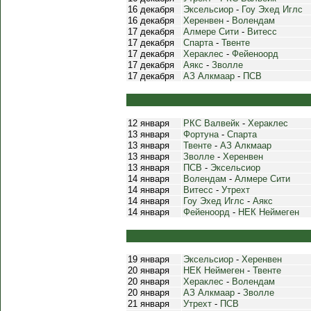
16 декабря
Эксельсиор
-
Гоу Эхед Иглс
16 декабря
Херенвен
-
Волендам
17 декабря
Алмере Сити
-
Витесс
17 декабря
Спарта
-
Твенте
17 декабря
Хераклес
-
Фейеноорд
17 декабря
Аякс
-
Зволле
17 декабря
АЗ Алкмаар
-
ПСВ
12 января
РКС Валвейк
-
Хераклес
13 января
Фортуна
-
Спарта
13 января
Твенте
-
АЗ Алкмаар
13 января
Зволле
-
Херенвен
13 января
ПСВ
-
Эксельсиор
14 января
Волендам
-
Алмере Сити
14 января
Витесс
-
Утрехт
14 января
Гоу Эхед Иглс
-
Аякс
14 января
Фейеноорд
-
НЕК Неймеген
19 января
Эксельсиор
-
Херенвен
20 января
НЕК Неймеген
-
Твенте
20 января
Хераклес
-
Волендам
20 января
АЗ Алкмаар
-
Зволле
21 января
Утрехт
-
ПСВ