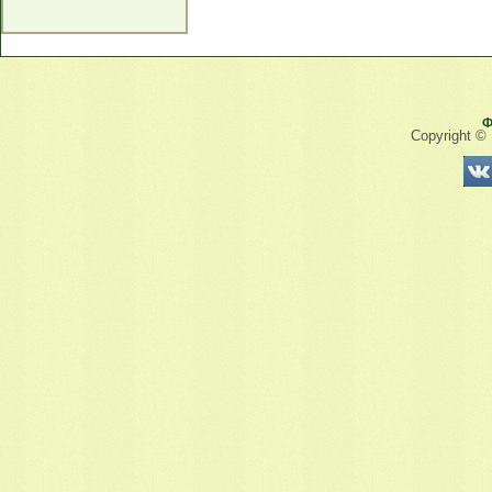
Ф
Copyright ©