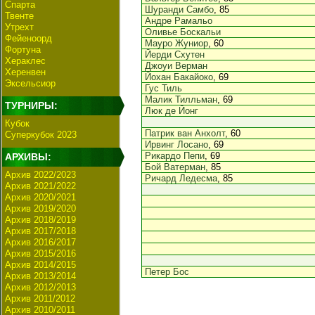
Спарта
Шуранди Самбо
, 85
Твенте
Андре Рамальо
Утрехт
Оливье Боскальи
Фейеноорд
Мауро Жуниор
, 60
Фортуна
Йерди Схутен
Хераклес
Джоуи Верман
Херенвен
Йохан Бакайоко
, 69
Эксельсиор
Гус Тиль
Малик Тилльман
, 69
ТУРНИРЫ:
Люк де Йонг
Кубок
Патрик ван Анхолт
, 60
Суперкубок 2023
Ирвинг Лосано
, 69
Рикардо Пепи
, 69
АРХИВЫ:
Бой Ватерман
, 85
Архив 2022/2023
Ричард Ледесма
, 85
Архив 2021/2022
Архив 2020/2021
Архив 2019/2020
Архив 2018/2019
Архив 2017/2018
Архив 2016/2017
Архив 2015/2016
Архив 2014/2015
Петер Бос
Архив 2013/2014
Архив 2012/2013
Архив 2011/2012
Архив 2010/2011