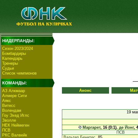
НИДЕРЛАНДЫ:
Сезон 2023/2024
Бомбардиры
Календарь
Тренеры
Судьи
Список чемпионов
КОМАНДЫ:
Анонс
Мат
АЗ Алкмаар
Алмере Сити
Аякс
Витесс
Волендам
19 ма
Гоу Эхед Иглс
Зволле
НЕК Неймеген
Маргарет
, 16 (0:1).
де Йонг
, 
ПСВ
ПСВ
РКС Валвейк
Вальтер Бенитес
, 85