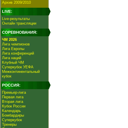
Архив 2009/2010
LIVE:
Live-результаты
Онлайн трансляции
СОРЕВНОВАНИЯ:
ЧМ 2026
Лига чемпионов
Лига Европы
Лига конференций
Лига наций
Клубный ЧМ
Суперкубок УЕФА
Межконтинентальный
кубок
РОССИЯ:
Премьер-лига
Первая лига
Вторая лига
Кубок России
Календарь
Бомбардиры
Суперкубок
Тренеры