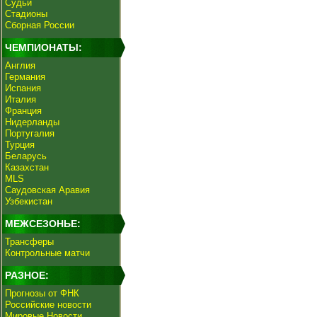
Судьи
Стадионы
Сборная России
ЧЕМПИОНАТЫ:
Англия
Германия
Испания
Италия
Франция
Нидерланды
Португалия
Турция
Беларусь
Казахстан
MLS
Саудовская Аравия
Узбекистан
МЕЖСЕЗОНЬЕ:
Трансферы
Контрольные матчи
РАЗНОЕ:
Прогнозы от ФНК
Российские новости
Мировые Новости