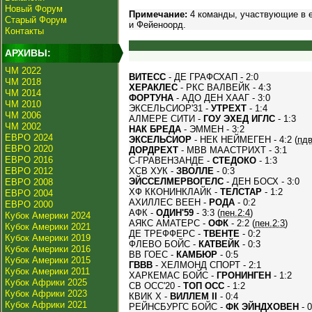
Новый Форум
Примечание:
4 команды, участвующие в е
Старый Форум
и Фейеноорд.
Контакты
АРХИВЫ:
ЧМ 2022
ВИТЕСС
- ДЕ ГРАФСХАП - 2:0
ЧМ 2018
ХЕРАКЛЕС
- РКС ВАЛВЕЙК - 4:3
ЧМ 2014
ФОРТУНА
- АДО ДЕН ХААГ - 3:0
ЧМ 2010
ЭКСЕЛЬСИОР'31 -
УТРЕХТ
- 1:4
ЧМ 2006
АЛМЕРЕ СИТИ -
ГОУ ЭХЕД ИГЛС
- 1:3
ЧМ 2002
НАК БРЕДА
- ЭММЕН - 3:2
ЕВРО 2024
ЭКСЕЛЬСИОР
- НЕК НЕЙМЕГЕН - 4:2 (
пд
ЕВРО 2020
ДОРДРЕХТ
- МВВ МААСТРИХТ - 3:1
ЕВРО 2016
С-ГРАВЕНЗАНДЕ -
СТЕДОКО
- 1:3
ЕВРО 2012
ХСВ ХУК -
ЗВОЛЛЕ
- 0:3
ЭЙССЕЛМЕРВОГЕЛС
- ДЕН БОСХ - 3:0
ЕВРО 2008
ХФ ККОНИНКЛАЙК -
ТЕЛСТАР
- 1:2
ЕВРО 2004
АХИЛЛЕС ВЕЕН -
РОДА
- 0:2
ЕВРО 2000
АФК -
ОДИН'59
- 3:3 (
пен.2:4
)
Кубок Америки 2024
АЯКС АМАТЕРС -
ОФК
- 2:2 (
пен.2:3
)
Кубок Америки 2021
ДЕ ТРЕФФЕРС -
ТВЕНТЕ
- 0:2
Кубок Америки 2019
ФЛЕВО БОЙС -
КАТВЕЙК
- 0:3
Кубок Америки 2016
ВВ ГОЕС -
КАМБЮР
- 0:5
Кубок Америки 2015
ГВВВ
- ХЕЛМОНД СПОРТ - 2:1
Кубок Америки 2011
ХАРКЕМАС БОЙС -
ГРОНИНГЕН
- 1:2
Кубок Африки 2025
СВ ОСС'20 -
ТОП ОСС
- 1:2
Кубок Африки 2023
КВИК Х -
ВИЛЛЕМ II
- 0:4
Кубок Африки 2021
РЕЙНСБУРГС БОЙС -
ФК ЭЙНДХОВЕН
- 0