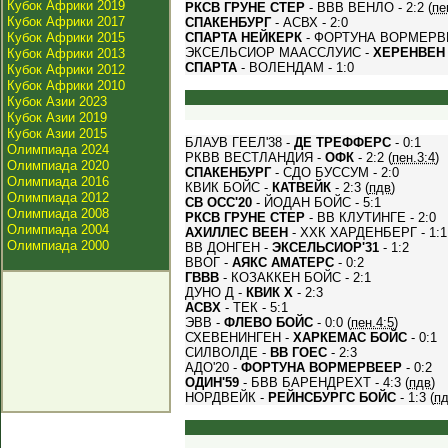
Кубок Африки 2019
РКСВ ГРУНЕ СТЕР
- ВВВ ВЕНЛО - 2:2 (
пе
Кубок Африки 2017
СПАКЕНБУРГ
- АСВХ - 2:0
Кубок Африки 2015
СПАРТА НЕЙКЕРК
- ФОРТУНА ВОРМЕРВЕ
ЭКСЕЛЬСИОР МААССЛУИС -
ХЕРЕНВЕН
Кубок Африки 2013
СПАРТА
- ВОЛЕНДАМ - 1:0
Кубок Африки 2012
Кубок Африки 2010
Кубок Азии 2023
Кубок Азии 2019
Кубок Азии 2015
БЛАУВ ГЕЕЛ'38 -
ДЕ ТРЕФФЕРС
- 0:1
Олимпиада 2024
РКВВ ВЕСТЛАНДИЯ -
ОФК
- 2:2 (
пен.3:4
)
Олимпиада 2020
СПАКЕНБУРГ
- СДО БУССУМ - 2:0
Олимпиада 2016
КВИК БОЙС -
КАТВЕЙК
- 2:3 (
пдв
)
Олимпиада 2012
СВ ОСС'20
- ЙОДАН БОЙС - 5:1
Олимпиада 2008
РКСВ ГРУНЕ СТЕР
- ВВ КЛУТИНГЕ - 2:0
Олимпиада 2004
АХИЛЛЕС ВЕЕН
- ХХК ХАРДЕНБЕРГ - 1:1
Олимпиада 2000
ВВ ДОНГЕН -
ЭКСЕЛЬСИОР'31
- 1:2
ВВОГ -
АЯКС АМАТЕРС
- 0:2
ГВВВ
- КОЗАККЕН БОЙС - 2:1
ДУНО Д -
КВИК Х
- 2:3
АСВХ
- ТЕК - 5:1
ЭВВ -
ФЛЕВО БОЙС
- 0:0 (
пен.4:5
)
СХЕВЕНИНГЕН -
ХАРКЕМАС БОЙС
- 0:1
СИЛВОЛДЕ -
ВВ ГОЕС
- 2:3
АДО'20 -
ФОРТУНА ВОРМЕРВЕЕР
- 0:2
ОДИН'59
- БВВ БАРЕНДРЕХТ - 4:3 (
пдв
)
НОРДВЕЙК -
РЕЙНСБУРГС БОЙС
- 1:3 (
п