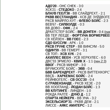
АДО'20
- ОНС СНЕК - 3:0
ХСК'21 -
СТЕДОКО
- 2:4
БЛАУВ ГЕЕЛ'38
- ВВ СЛАЙДРЕХТ - 2:1
РКВВ ВЕСТЛАНДИЯ
- ХСВ ДЕ ЗУЙДВОГЕЛ
РКСВ МАЙРЛО-ХУТ -
ФЛЕВО БОЙС
- 2:3
ВЕВ'67 -
СИЛВОЛДЕ
- 0:3
ВВ ДОВО -
ОФК
- 2:4
ДРАХТСТЕР БОЙС -
ВВ ДОНГЕН
- 0:4 (
пд
ВВ ТЕР ЛЕЕДЕ -
ФОРТУНА ВОРМЕРВЕЕ
СВ ХЁЙЗЕН -
ВВ ГОЕС
- 2:3
СДО БУССУМ
- АРК - 1:0
РКСВ ГРУНЕ СТЕР
- ВВ ВИНСУМ - 5:0
ОДИН'59
- ВВ ГЕМЕРТ - 3:1
СВ ТОП -
ХСВ ХУК
- 2:6
АХИЛЛЕС ВЕЕН
- УСВ ХЕРКУЛЕС - 6:0
ДВС'33 ЭРМЕЛО -
КВИК Х
- 1:1 (
пен.2:3
)
ВВОГ
- РКСВ МИНОР - 3:0
ВРУМСХУПС БОЙС -
ЭВВ
- 0:4
БВВ БАРЕНДРЕХТ
- РКСВ ВИТТЕНХОРСТ 
ВВСБ -
ХАРКЕМАС БОЙС
- 2:4
РЕЙНВОГЕЛС -
СВ ОСС'20
- 0:4
С-ГРАВЕНЗАНДЕ
- РКСВ ХЕЗЕ - 2:0
ВВ ХООГЛАНД -
ЙОДАН БОЙС
- 1:3
ВВ КЛУТИНГЕ
- ЛИНДЕН - 1:0
РОХДА РАЛТЕ -
ДУНО Д
- 1:2
СПАРТА НЕЙКЕРК
- ВВ УНА - 3:2
ЭКСЕЛЬСИОР'31
- РКВВ ДЕМ - 2:1
ЛИССЕ -
АЯКС АМАТЕРС
- 1:2