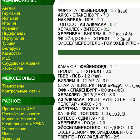
ЧЕМПИОНАТЫ:
Англия
ФОРТУНА -
ФЕЙЕНООРД
-
1:2
(
пдв
)
Германия
АЯКС
- СПАКЕНБУРГ -
7:0
Испания
НАК БРЕДА
- ПСВ -
2:0
Италия
ТОП ОСС -
АЗ АЛКМААР
-
0:2
Франция
ХЕРАКЛЕС -
ВИТЕСС
-
0:2
Нидерланды
ХЕРЕНВЕН
- ВИЛЛЕМ II -
2:2
(
пен.4:3
)
Португалия
ФК ЭЙНДХОВЕН -
УТРЕХТ
-
1:2
(
пдв
)
Турция
ЭЙССЕЛМЕРВОГЕЛС -
ГОУ ЭХЕД ИГЛС
-
Беларусь
Казахстан
MLS
Саудовская Аравия
КАМБЮР -
ФЕЙЕНООРД
- 1:2
Узбекистан
ГРОНИНГЕН -
УТРЕХТ
- 0:1
ГВВВ -
ПСВ
- 1:2 (
пдв
)
МЕЖСЕЗОНЬЕ:
ВИЛЛЕМ II
- СПАРТА - 3:0
СПАРТА НЕЙКЕРК -
НАК БРЕДА
- 0:1 (
пд
Трансферы
ОФК -
СПАКЕНБУРГ
- 0:0 (
пен.4:5
)
Контрольные матчи
ХЕРАКЛЕС
- ДОРДРЕХТ - 3:0
АЗ АЛКМААР
- РКСВ ГРУНЕ СТЕР - 3:0
РАЗНОЕ:
ТЕЛСТАР -
АЯКС
- 3:4
Прогнозы от ФНК
ФОРТУНА
- ЗВОЛЛЕ - 3:0
КАТВЕЙК -
ТОП ОСС
- 0:0 (
пен.3:4
)
Российские новости
ВИТЕСС
- ОДИН'59 - 4:0
Мировые Новости
ХЕРЕНВЕН
- РОДА - 2:0
Коэффициенты УЕФА
ЭЙССЕЛМЕРВОГЕЛС
- СТЕДОКО - 1:0
Голосование
ЭКСЕЛЬСИОР -
ФК ЭЙНДХОВЕН
- 0:2
Поиск
ТВЕНТЕ -
ГОУ ЭХЕД ИГЛС
- 2:5
Вакансии