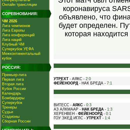
Этот матч был отмен
Онлайн трансляции
коронавируса SARS
СОРЕВНОВАНИЯ:
объявлено, что фина
ЧМ 2026
будет определен. Пу
Лига чемпионов
Лига Европы
которая находится
Лига конференций
Лига наций
Клубный ЧМ
Суперкубок УЕФА
Межконтинентальный
кубок
РОССИЯ:
Премьер-лига
УТРЕХТ
- АЯКС -
2:0
Первая лига
ФЕЙЕНООРД
- НАК БРЕДА -
7:1
Вторая лига
Кубок России
Календарь
Бомбардиры
Суперкубок
ВИТЕСС -
АЯКС
-
0:3
Тренеры
АЗ АЛКМААР -
НАК БРЕДА
-
1:3
Судьи
ХЕРЕНВЕН -
ФЕЙЕНООРД
-
0:1
Стадионы
ГОУ ЭХЕД ИГЛС -
УТРЕХТ
-
1:4
Сборная России