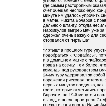
углового. Толебек с левого фл
где самым расторопным оказалс
счёт обещал неспокойную концо
минуте им удалось упрочить св
в матче. Никита Бочаров с пра
дальнюю штангу, откуда несил
Нарзикулов выгреб мяч уже за "
одержал очень важную для се
оторвался от "Иртыша".
"Иртыш" в прошлом туре упуст
подобраться к "Ордабасы", поте
и в домашнем матче с "Кайсар
права на осечку. Тем более, чт
команды под руководством Вяче
24-му туру удерживал за собой
поражения рисковал потерять с
первых минутах поединка, как 
гости, которые отметились пар
Впрочем, на 19-й минуте и па
выпад, и после прострела Сте
срезал в свои ворота Ильяс А