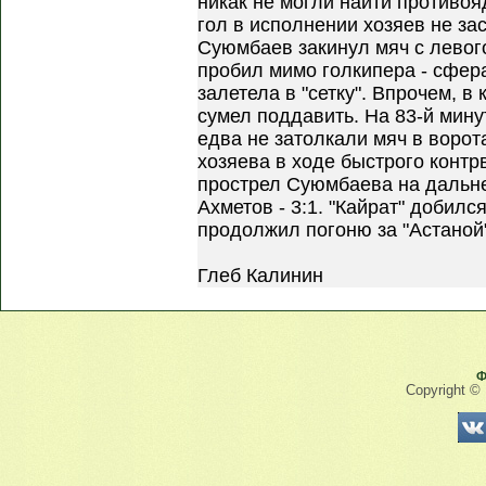
никак не могли найти противоя
гол в исполнении хозяев не за
Суюмбаев закинул мяч с левого
пробил мимо голкипера - сфер
залетела в "сетку". Впрочем, в
сумел поддавить. На 83-й мину
едва не затолкали мяч в воро
хозяева в ходе быстрого контр
прострел Суюмбаева на дальн
Ахметов - 3:1. "Кайрат" добилс
продолжил погоню за "Астаной"
Глеб Калинин
Ф
Copyright ©