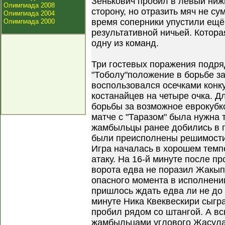
Зенькович пробил в левый нижн
Олимпиада 2008
сторону, но отразить мяч не су
Олимпиада 2004
время соперники упустили ещё
Олимпиада 2000
результативной ничьей. Котора
одну из команд.
Три гостевых поражения подря
"Тоболу"положение в борьбе за
воспользовался осечками конку
костанайцев на четыре очка. 
борьбы за возможное еврокубк
матче с "Таразом" была нужна 
жамбыльцы ранее добились в г
были преисполнены решимости
Игра началась в хорошем темпе
атаку. На 16-й минуте после п
ворота едва не поразил Жакы
опасного момента в исполнени
пришлось ждать едва ли не до 
минуте Ника Квеквескири сыгр
пробил рядом со штангой. А в
жамбыльцами углового Жасул