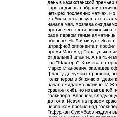
день в казахстанской премьер
карагандинцы набрали отличны
четырёх последних матчах. Но 
стабильность результатов - ал
начала мая. Хозяева ожидаемо
против чего гости нисколько н
раз в первом тайме алматинцы
обороне. На 9-й минуте Исаэл
штрафной оппонента и пробил 
время Магомед Парагульков из
от дальней штанги. А на 43-й 
гол "Шахтёра". Хозяева потер
Марко Станоевич, завладев сф
флангу до чужой штрафной, во
голкипером в ближнюю "девятку"
начал ожидаемо активно. И Жер
сравнял счёт, но из выгодной 
голкипера. Впрочем, следующ
до гола. Исаэл на правом кра
черпачком пробил над голкипер
Гафуржан Суюмбаев издали выс