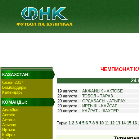
ЧЕМПИОНАТ КА
КАЗАХСТАН:
24-
Сезон 2017
Бомбардиры
19 августа
АКЖАЙЫК
-
АКТОБЕ
Календарь
20 августа
ТОБОЛ
-
ТАРАЗ
20 августа
ОРДАБАСЫ
-
АТЫРАУ
КОМАНДЫ:
20 августа
ИРТЫШ
-
КАЙСАР
Акжайык
20 августа
КАЙРАТ
-
ШАХТЕР
Актобе
Астана
Туры:
1
2
3
4
5
6
7
8
9
10
11
12
13
14
15
16
Атырау
Иртыш
Кайрат
Турнирна