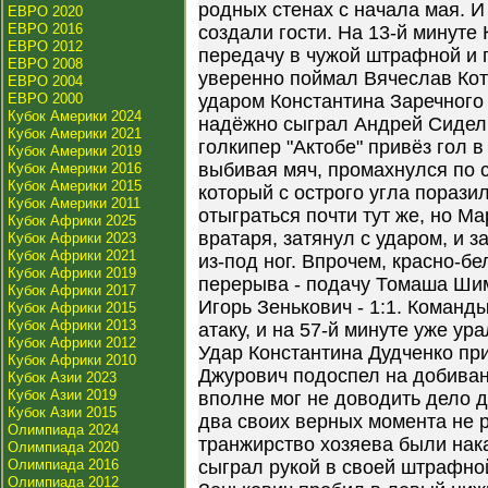
родных стенах с начала мая. 
ЕВРО 2020
ЕВРО 2016
создали гости. На 13-й минуте
ЕВРО 2012
передачу в чужой штрафной и п
ЕВРО 2008
уверенно поймал Вячеслав Кот
ЕВРО 2004
ЕВРО 2000
ударом Константина Заречного с
Кубок Америки 2024
надёжно сыграл Андрей Сидель
Кубок Америки 2021
голкипер "Актобе" привёз гол в
Кубок Америки 2019
выбивая мяч, промахнулся по 
Кубок Америки 2016
Кубок Америки 2015
который с острого угла поразил
Кубок Америки 2011
отыграться почти тут же, но М
Кубок Африки 2025
вратаря, затянул с ударом, и з
Кубок Африки 2023
Кубок Африки 2021
из-под ног. Впрочем, красно-б
Кубок Африки 2019
перерыва - подачу Томаша Ши
Кубок Африки 2017
Игорь Зенькович - 1:1. Команд
Кубок Африки 2015
Кубок Африки 2013
атаку, и на 57-й минуте уже ур
Кубок Африки 2012
Удар Константина Дудченко пр
Кубок Африки 2010
Джурович подоспел на добиван
Кубок Азии 2023
Кубок Азии 2019
вполне мог не доводить дело д
Кубок Азии 2015
два своих верных момента не р
Олимпиада 2024
транжирство хозяева были нака
Олимпиада 2020
Олимпиада 2016
сыграл рукой в своей штрафной,
Олимпиада 2012