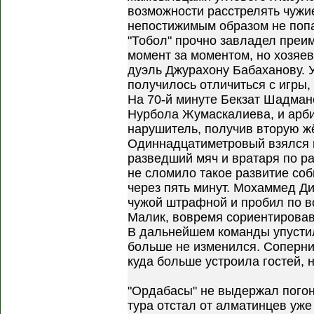
возможности расстрелять чужие
непостижимым образом не попа
"Тобол" прочно завладел преи
момент за моментом, но хозяев
дуэль Джурахону Бабаханову. У
получилось отличиться с игры, 
На 70-й минуте Бекзат Шадман
Нурбола Жумаскалиева, и арбитр
нарушитель, получив вторую жё
Одиннадцатиметровый взялся 
разведший мяч и вратаря по ра
не сломило такое развитие соб
через пять минут. Мохаммед Д
чужой штрафной и пробил по во
Малик, вовремя сориентировавш
В дальнейшем команды упустил
больше не изменился. Соперни
куда больше устроила гостей, 
"Ордабасы" не выдержал погони
тура отстал от алматинцев уже 