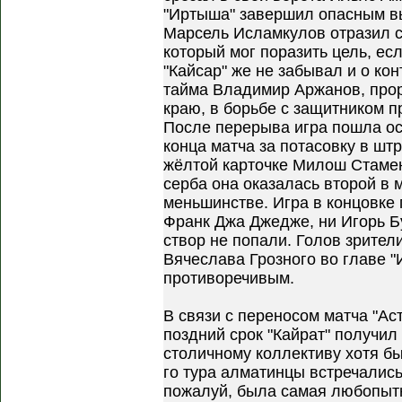
"Иртыша" завершил опасным в
Марсель Исламкулов отразил с
который мог поразить цель, есл
"Кайсар" же не забывал и о кон
тайма Владимир Аржанов, про
краю, в борьбе с защитником п
После перерыва игра пошла ос
конца матча за потасовку в шт
жёлтой карточке Милош Стамен
серба она оказалась второй в м
меньшинстве. Игра в концовке 
Франк Джа Джедже, ни Игорь Б
створ не попали. Голов зрител
Вячеслава Грозного во главе 
противоречивым.
В связи с переносом матча "Ас
поздний срок "Кайрат" получил
столичному коллективу хотя бы
го тура алматинцы встречались
пожалуй, была самая любопытн