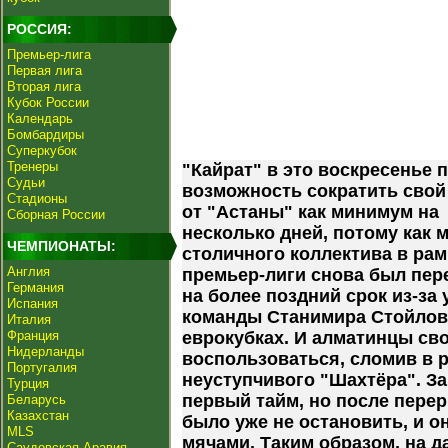
РОССИЯ:
Премьер-лига
Первая лига
Вторая лига
Кубок России
Календарь
Бомбардиры
Суперкубок
Тренеры
"Кайрат" в это воскресенье 
Судьи
возможность сократить свой
Стадионы
от "Астаны" как минимум на
Сборная России
несколько дней, потому как 
ЧЕМПИОНАТЫ:
столичного коллектива в рам
Англия
премьер-лиги снова был пер
Германия
на более поздний срок из-за 
Испания
команды Станимира Стойлов
Италия
Франция
еврокубках. И алматинцы св
Нидерланды
воспользоваться, сломив в 
Португалия
неуступчивого "Шахтёра". З
Турция
первый тайм, но после пере
Беларусь
Казахстан
было уже не остановить, и 
MLS
мячами. Таким образом, на 
Саудовская Аравия