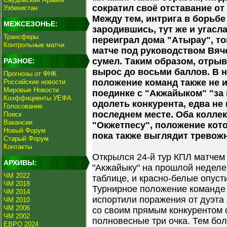
сократил своё отставание от
Узбекистан
Между тем, интрига в борьбе 
МЕЖСЕЗОНЬЕ:
зародившись, тут же и угасл
Трансферы
переиграл дома "Атырау", т
Контрольные матчи
матче под руководством Вяч
сумел. Таким образом, отры
РАЗНОЕ:
вырос до восьми баллов. В 
Прогнозы от ФНК
положение команд также не и
Российские новости
Мировые Новости
поединке с "Акжайыком" "за 
Коэффициенты УЕФА
одолеть конкурента, едва не 
Голосование
последнем месте. Оба колле
Поиск
Вакансии
"Окжетпесу", положение кот
Новый Форум
пока также выглядит тревож
Старый Форум
Контакты
Открылся 24-й тур КПЛ матчем 
АРХИВЫ:
"Акжайыку" на прошлой неделе 
ЧМ 2022
таблице, и красно-белые опуст
ЧМ 2018
Турнирное положение команде
ЧМ 2014
испортили поражения от дуэта 
ЧМ 2010
ЧМ 2006
со своим прямым конкурентом 
ЧМ 2002
полновесные три очка. Тем бол
ЕВРО 2024