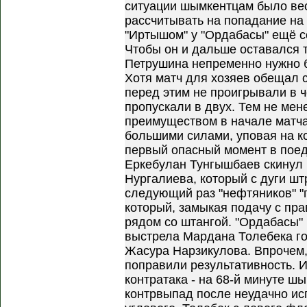
ситуации шымкентцам было ве
рассчитывать на попадание на
"Иртышом" у "Ордабасы" ещё 
Чтобы он и дальше оставался 
Петрушина непременно нужно б
Хотя матч для хозяев обещал с
перед этим не проигрывали в ч
пропускали в двух. Тем не ме
преимуществом в начале матча
большими силами, уповая на ко
первый опасный момент в поед
Еркебулан Тунгышбаев скинул 
Нургалиева, который с дуги шт
следующий раз "нефтяников" "п
который, замыкая подачу с пра
рядом со штангой. "Ордабасы"
выстрела Мардана Толебека го
Жасура Нарзикулова. Впрочем,
поправили результативность. 
контратака - на 68-й минуте ш
контрвыпад после неудачно ис