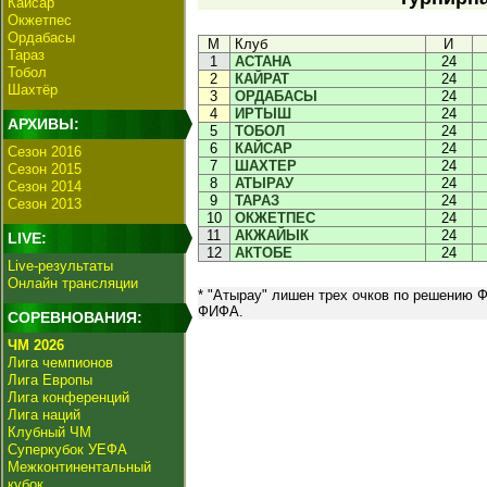
Кайсар
Окжетпес
Ордабасы
М
Клуб
И
Тараз
1
АСТАНА
24
Тобол
2
КАЙРАТ
24
Шахтёр
3
ОРДАБАСЫ
24
4
ИРТЫШ
24
АРХИВЫ:
5
ТОБОЛ
24
6
КАЙСАР
24
Сезон 2016
7
ШАХТЕР
24
Сезон 2015
8
АТЫРАУ
24
Сезон 2014
9
ТАРАЗ
24
Сезон 2013
10
ОКЖЕТПЕС
24
11
АКЖАЙЫК
24
LIVE:
12
АКТОБЕ
24
Live-результаты
Онлайн трансляции
* "Атырау" лишен трех очков по решению 
ФИФА.
СОРЕВНОВАНИЯ:
ЧМ 2026
Лига чемпионов
Лига Европы
Лига конференций
Лига наций
Клубный ЧМ
Суперкубок УЕФА
Межконтинентальный
кубок