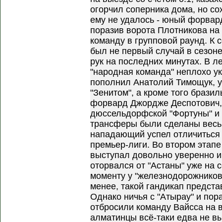
огорчил соперника дома, но со
ему не удалось - юный форвар
поразив ворота Плотникова на
команду в групповой раунд. К 
был не первый случай в сезоне,
рук на последних минутах. В л
"народная команда" неплохо у
пополнил Анатолий Тимощук, у
"Зенитом", а кроме того брази
форвард Джордже Деспотович,
дюссельдорфской "Фортуны" и 
трансферы были сделаны весьм
нападающий успел отличиться 
премьер-лиги. Во втором этапе
выступал довольно уверенно и 
оторвался от "Астаны" уже на с
моменту у "железнодорожников"
менее, такой гандикап предст
Однако ничья с "Атырау" и пор
отбросили команду Вайсса на в
алматинцы всё-таки едва не в