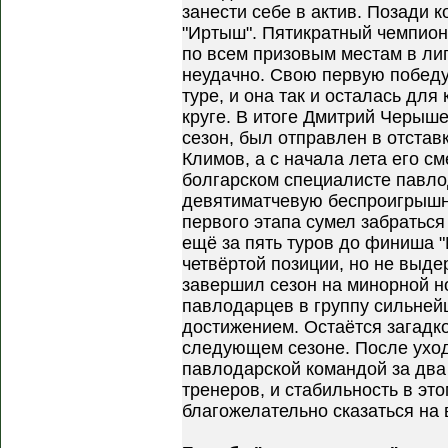
занести себе в актив. Позади
"Иртыш". Пятикратный чемпион
по всем призовым местам в лиг
неудачно. Свою первую побед
туре, и она так и осталась дл
круге. В итоге Дмитрий Черыше
сезон, был отправлен в отстав
Климов, а с начала лета его с
болгарском специалисте павло
девятиматчевую беспроигрышн
первого этапа сумел забраться
ещё за пять туров до финиша 
четвёртой позиции, но не выде
завершил сезон на минорной н
павлодарцев в группу сильней
достижением. Остаётся загадко
следующем сезоне. После ухо
павлодарской командой за два 
тренеров, и стабильность в эт
благожелательно сказаться на 