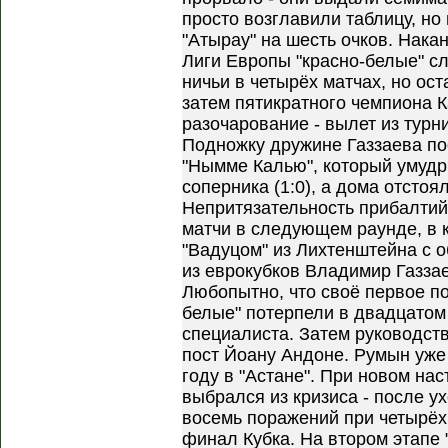
просто возглавили таблицу, но 
"Атырау" на шесть очков. Нака
Лиги Европы "красно-белые" с
ничьи в четырёх матчах, но ос
затем пятикратного чемпиона 
разочарование - вылет из турн
Подножку дружине Газзаева по
"Нымме Калью", который умудри
соперника (1:0), а дома отсто
Непритязательность прибалтий
матчи в следующем раунде, в 
"Вадуцом" из Лихтенштейна с 
из еврокубков Владимир Газзае
Любопытно, что своё первое п
белые" потерпели в двадцатом 
специалиста. Затем руководств
пост Йоану Андоне. Румын уже 
году в "Астане". При новом нас
выбрался из кризиса - после у
восемь поражений при четырёх 
финал Кубка. На втором этапе 