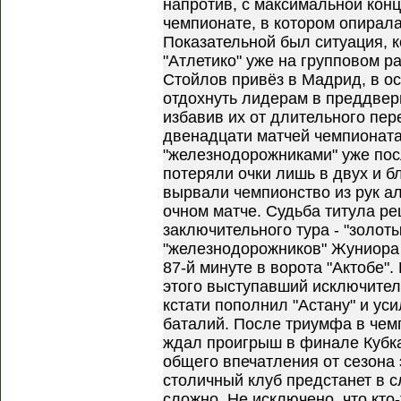
напротив, с максимальной кон
чемпионате, в котором опирала
Показательной был ситуация, к
"Атлетико" уже на групповом 
Стойлов привёз в Мадрид, в ос
отдохнуть лидерам в преддвер
избавив их от длительного пер
двенадцати матчей чемпионат
"железнодорожниками" уже посл
потеряли очки лишь в двух и 
вырвали чемпионство из рук ал
очном матче. Судьба титула р
заключительного тура - "золоты
"железнодорожников" Жуниора 
87-й минуте в ворота "Актобе"
этого выступавший исключител
кстати пополнил "Астану" и ус
баталий. После триумфа в чем
ждал проигрыш в финале Кубка 
общего впечатления от сезона 
столичный клуб предстанет в с
сложно. Не исключено, что кто-