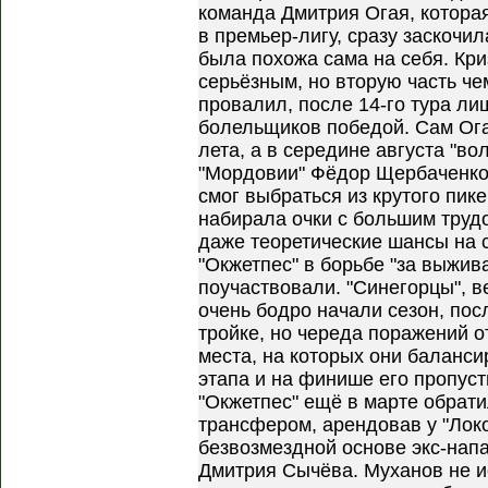
команда Дмитрия Огая, котора
в премьер-лигу, сразу заскочил
была похожа сама на себя. Кри
серьёзным, но вторую часть че
провалил, после 14-го тура ли
болельщиков победой. Сам Ога
лета, а в середине августа "во
"Мордовии" Фёдор Щербаченко. 
смог выбраться из крутого пик
набирала очки с большим труд
даже теоретические шансы на с
"Окжетпес" в борьбе "за выжив
поучаствовали. "Синегорцы",
очень бодро начали сезон, пос
тройке, но череда поражений 
места, на которых они баланси
этапа и на финише его пропуст
"Окжетпес" ещё в марте обрат
трансфером, арендовав у "Лок
безвозмездной основе экс-нап
Дмитрия Сычёва. Муханов не 