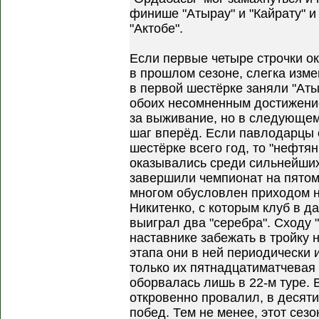
финише "Атырау" и "Кайрату" и
"Актобе".
Если первые четыре строчки ок
в прошлом сезоне, слегка изме
в первой шестёрке заняли "Аты
обоих несомненным достижение
за выживание, но в следующем
шаг вперёд. Если павлодарцы 
шестёрке всего год, то "нефтян
оказывались среди сильнейших 
завершили чемпионат на пятом
многом обусловлен приходом н
Никитенко, с которым клуб в д
выиграл два "серебра". Сходу 
наставнике забежать в тройку н
этапа они в ней периодически 
только их пятнадцатиматчевая
оборвалась лишь в 22-м туре. 
откровенно провалил, в десят
побед. Тем не менее, этот сезо