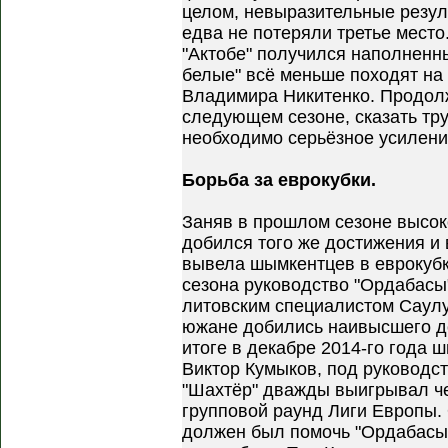
целом, невыразительные резул
едва не потеряли третье место
"Актобе" получился наполненн
белые" всё меньше походят на
Владимира Никитенко. Продол
следующем сезоне, сказать тру
необходимо серьёзное усилени
Борьба за еврокубки.
Заняв в прошлом сезоне высок
добился того же достижения и в
вывела шымкентцев в еврокубк
сезона руководство "Ордабасы"
литовским специалистом Саул
южане добились наивысшего до
итоге в декабре 2014-го года 
Виктор Кумыков, под руководс
"Шахтёр" дважды выигрывал ч
групповой раунд Лиги Европы.
должен был помочь "Ордабасы