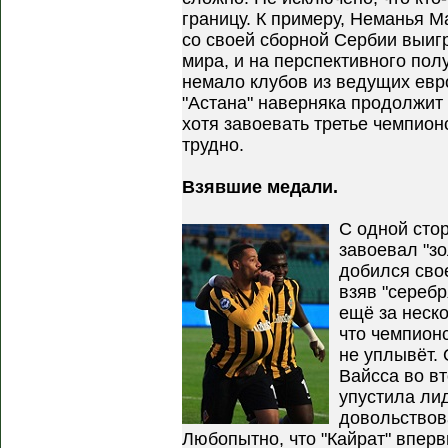
границу. К примеру, Неманья М
со своей сборной Сербии выи
мира, и на перспективного пол
немало клубов из ведущих евро
"Астана" наверняка продолжит 
хотя завоевать третье чемпион
трудно.
Взявшие медали.
С одной стор
завоевал "зо
добился сво
взяв "сереб
ещё за неск
что чемпион
не уплывёт.
Вайсса во в
упустила ли
довольствов
Любопытно, что "Кайрат" вперв