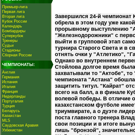
Премьер-лига
Первая лига
Завершился 24-й чемпионат 
Вторая лига
Кубок России
обрела в этом году уже како
Календарь
прорывному выступлению "А
Бомбардиры
"Железнодорожники" с перво
Суперкубок
Тренеры
выйти в групповой этап сам
Судьи
турнира Старого Света и в с
Стадионы
отнять очки у "Атлетико", "Г
Сборная России
Однако во внутреннем перве
ЧЕМПИОНАТЫ:
Стойлова долгое время была 
Англия
захватывали то "Актобе", то
Германия
чемпионата "Астана" обошла
Испания
защитить титул. "Кайрат" от
Италия
Франция
всего на балл, а в финале К
Нидерланды
волевой победы. В отличие о
Португалия
казахстанском футболе имее
Турция
триумвирате, а о дуэте лидер
Беларусь
Казахстан
поста главного тренера Влад
MLS
свои позиции и в итоге вын
Саудовская Аравия
лишь "бронзой", значительно
Узбекистан