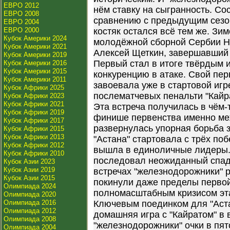
ЕВРО 2012
нём ставку на сыгранность. Сос
ЕВРО 2008
сравнению с предыдущим сезон
ЕВРО 2004
ЕВРО 2000
костяк остался всё тем же. Зи
Кубок Америки 2024
молодёжной сборной Сербии Н
Кубок Америки 2021
Алексей Щеткин, завершавший 
Кубок Америки 2019
Первый стал в итоге твёрдым и
Кубок Америки 2016
Кубок Америки 2015
конкуренцию в атаке. Свой пер
Кубок Америки 2011
завоевала уже в стартовой игр
Кубок Африки 2025
послематчевых пенальти "Кайра
Кубок Африки 2023
Кубок Африки 2021
Эта встреча получилась в чём-т
Кубок Африки 2019
финише первенства именно ме
Кубок Африки 2017
развернулась упорная борьба з
Кубок Африки 2015
Кубок Африки 2013
"Астана" стартовала с трёх по
Кубок Африки 2012
вышла в единоличные лидеры.
Кубок Африки 2010
последовал неожиданный спад
Кубок Азии 2023
Кубок Азии 2019
встречах "железнодорожники" 
Кубок Азии 2015
покинули даже пределы первой
Олимпиада 2024
полномасштабным кризисом эта
Олимпиада 2020
Олимпиада 2016
Ключевым поединком для "Аста
Олимпиада 2012
домашняя игра с "Кайратом" в 
Олимпиада 2008
"железнодорожники" очки в пят
Олимпиада 2004