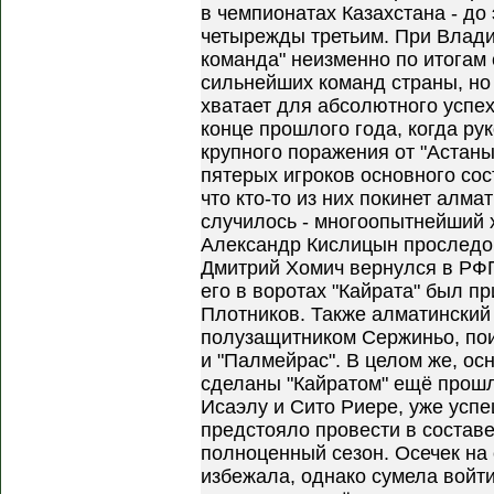
в чемпионатах Казахстана - до
четырежды третьим. При Влад
команда" неизменно по итогам 
сильнейших команд страны, но 
хватает для абсолютного успех
конце прошлого года, когда ру
крупного поражения от "Астаны"
пятерых игроков основного со
что кто-то из них покинет алма
случилось - многоопытнейший 
Александр Кислицын проследов
Дмитрий Хомич вернулся в РФП
его в воротах "Кайрата" был п
Плотников. Также алматинский
полузащитником Сержиньо, пои
и "Палмейрас". В целом же, о
сделаны "Кайратом" ещё прошл
Исаэлу и Сито Риере, уже успе
предстояло провести в состав
полноценный сезон. Осечек на
избежала, однако сумела войти