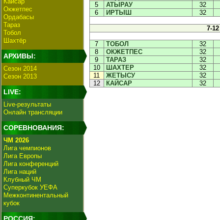
Кайсар
5
АТЫРАУ
32
Окжетпес
6
ИРТЫШ
32
Ордабасы
Тараз
7-12
Тобол
Шахтёр
7
ТОБОЛ
32
8
ОКЖЕТПЕС
32
АРХИВЫ:
9
ТАРАЗ
32
10
ШАХТЕР
32
Сезон 2014
11
ЖЕТЫСУ
32
Сезон 2013
12
КАЙСАР
32
LIVE:
Live-результаты
Онлайн трансляции
СОРЕВНОВАНИЯ:
ЧМ 2026
Лига чемпионов
Лига Европы
Лига конференций
Лига наций
Клубный ЧМ
Суперкубок УЕФА
Межконтинентальный
кубок
РОССИЯ: