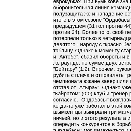
еврокубках. При Кумыкове зна
оборонительная линия команды
полузащита же и нападение ос
итоге в этом сезоне "Ордабасы
предыдущем (31 гол против 44),
против 34). Более того, своё 
потерпели только в четырнадцат
девятого - наряду с "красно-б
таблицу. Однако к моменту ста
и "Актобе", сбавил обороты и 
же раунде, по сумме двух встр
"Бейтару" (1:2). Впрочем, рук
рубить с плеча и отправлять тр
чемпионата южане завершили н
отстав от "Атырау". Однако уже
"Кайратом" (0:0) клуб и тренер
согласию. "Ордабасы" возглав
когда-то уже работал в этой к
шымкентцы выиграли три матча
ничьей, но и этого результата 
опередить конкурентов в борьбе
"Ордабасы" мог замахнуться и н