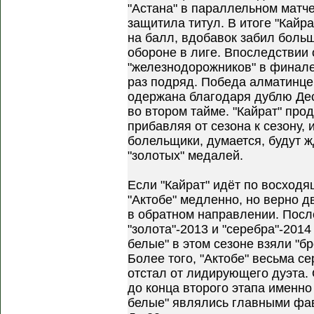
"Астана" в параллельном матче
защитила титул. В итоге "Кайра
на балл, вдобавок забил боль
обороне в лиге. Впоследствии 
"железнодорожников" в финале 
раз подряд. Победа алматинце
одержана благодаря дублю Де
во втором тайме. "Кайрат" про
прибавляя от сезона к сезону,
болельщики, думается, будут ж
"золотых" медалей.
Если "Кайрат" идёт по восходя
"Актобе" медленно, но верно д
в обратном направлении. Посл
"золота"-2013 и "серебра"-2014
белые" в этом сезоне взяли "бр
Более того, "Актобе" весьма се
отстал от лидирующего дуэта.
до конца второго этапа именно
белые" являлись главными фав