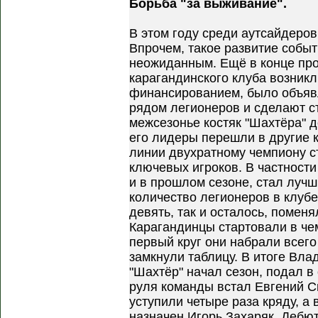
Борьба "за выживание".
В этом году среди аутсайдеров
Впрочем, такое развитие событ
неожиданным. Ещё в конце про
карагандинского клуба возник
финансированием, было объявле
рядом легионеров и сделают с
межсезонье костяк "Шахтёра" д
его лидеры перешли в другие 
линии двухратному чемпиону с
ключевых игроков. В частности
и в прошлом сезоне, стал луч
количество легионеров в клубе
девять, так и осталось, помен
Карагандинцы стартовали в чем
первый круг они набрали всего
замкнули таблицу. В итоге Вла
"Шахтёр" начал сезон, подал в 
руля команды встал Евгений С
уступили четыре раза кряду, а
назначен Игорь Захаряк. Дебют