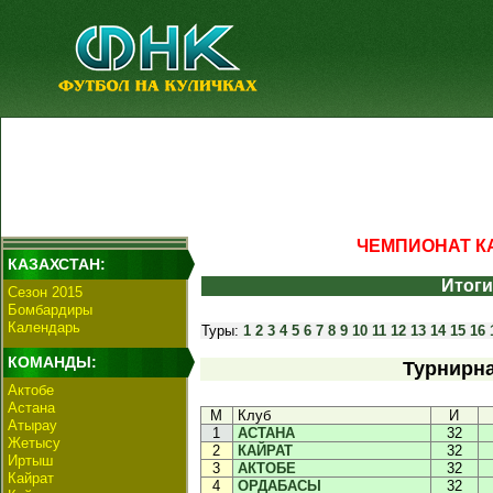
ЧЕМПИОНАТ КА
КАЗАХСТАН:
Итоги
Сезон 2015
Бомбардиры
Календарь
Туры:
1
2
3
4
5
6
7
8
9
10
11
12
13
14
15
16
КОМАНДЫ:
Турнирна
Актобе
Астана
М
Клуб
И
Атырау
1
АСТАНА
32
Жетысу
2
КАЙРАТ
32
Иртыш
3
АКТОБЕ
32
Кайрат
4
ОРДАБАСЫ
32