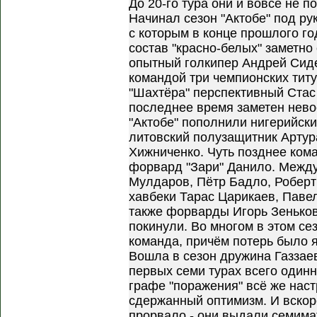
До 20-го тура они и вовсе не 
Начинал сезон "Актобе" под р
с которым в конце прошлого го
состав "красно-белых" заметно
опытный голкипер Андрей Сиде
командой три чемпионских титу
"Шахтёра" перспективный Стас 
последнее время заметен нев
"Актобе" пополнили нигерийск
литовский полузащитник Арту
Хижниченко. Чуть позднее кома
форвард "Зари" Данило. Между
Мулдаров, Пётр Бадло, Роберт
хавбеки Тарас Царикаев, Паве
также форварды Игорь Зеньков
покинули. Во многом в этом се
команда, причём потерь было 
Вошла в сезон дружина Газзае
первых семи турах всего одинн
графе "поражения" всё же нас
сдержанный оптимизм. И вскоре
прорвало - они выдали семима