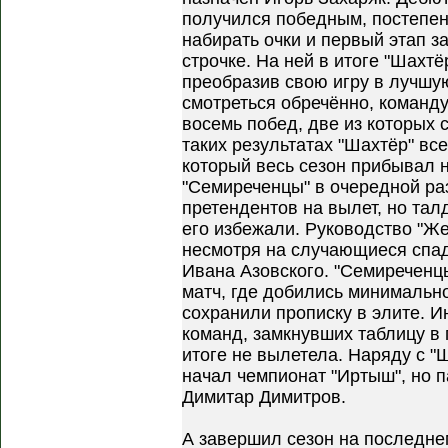
получился победным, постепе
набирать очки и первый этап з
строчке. На ней в итоге "Шахт
преобразив свою игру в лучшую
смотреться обречённо, команд
восемь побед, две из которых 
таких результатах "Шахтёр" вс
который весь сезон прибывал н
"Семиреченцы" в очередной ра
претендентов на вылет, но та
его избежали. Руководство "Же
несмотря на случающиеся спад
Ивана Азовского. "Семиреченцы
матч, где добились минимально
сохранили прописку в элите. Ин
команд, замкнувших таблицу в 
итоге не вылетела. Наряду с "
начал чемпионат "Иртыш", но 
Димитар Димитров.
А завершил сезон на последнем