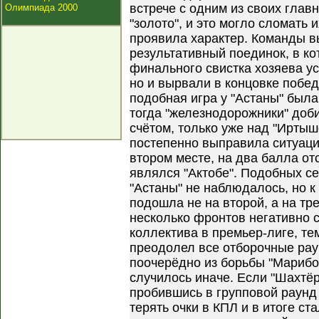
встрече с одним из своих глав
Олимпиада 2000
"золото", и это могло сломать 
проявила характер. Команды 
результативный поединок, в ко
финального свистка хозяева ус
но и вырвали в концовке победу
подобная игра у "Астаны" была
тогда "железнодорожники" доби
счётом, только уже над "Ирты
постепенно выправила ситуаци
втором месте, на два балла от
являлся "Актобе". Подобных с
"Астаны" не наблюдалось, но к
подошла не на второй, а на тре
несколько фронтов негативно с
коллектива в премьер-лиге, те
преодолел все отборочные рау
поочерёдно из борьбы "Марибо
случилось иначе. Если "Шахтёр
пробившись в групповой раунд
терять очки в КПЛ и в итоге ста