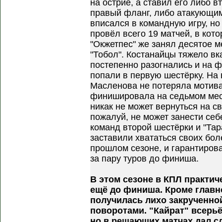
на острие, а ставил его либо 
правый фланг, либо атакующи
вписался в командную игру, но
провёл всего 19 матчей, в кот
"Окжетпес" же занял десятое м
"Тобол". Костанайцы тяжело вк
постепенно разогнались и на 
попали в первую шестёрку. На
Масленова не потеряла мотивац
финишировала на седьмом мес
никак не может вернуться на св
пожалуй, не может занести себ
команд второй шестёрки и "Тар
заставили хвататься своих бол
прошлом сезоне, и гарантирова
за пару туров до финиша.
В этом сезоне в КПЛ практич
ещё до финиша. Кроме главн
получилась лихо закрученн
поворотами. "Кайрат" всерьё
но в решающих матчах дал сл