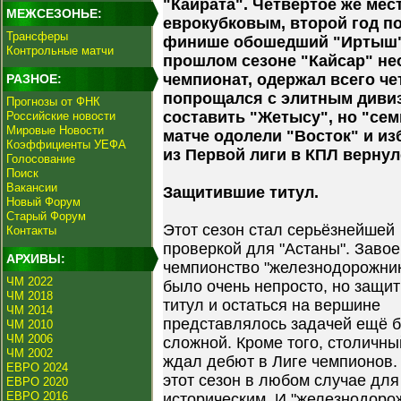
"Кайрата". Четвёртое же мес
МЕЖСЕЗОНЬЕ:
еврокубковым, второй год п
Трансферы
финише обошедший "Иртыш".
Контрольные матчи
прошлом сезоне "Кайсар" не
чемпионат, одержал всего ч
РАЗНОЕ:
попрощался с элитным диви
Прогнозы от ФНК
составить "Жетысу", но "се
Российские новости
Мировые Новости
матче одолели "Восток" и из
Коэффициенты УЕФА
из Первой лиги в КПЛ вернул
Голосование
Поиск
Вакансии
Защитившие титул.
Новый Форум
Старый Форум
Этот сезон стал серьёзнейшей
Контакты
проверкой для "Астаны". Завое
АРХИВЫ:
чемпионство "железнодорожни
ЧМ 2022
было очень непросто, но защит
ЧМ 2018
титул и остаться на вершине
ЧМ 2014
представлялось задачей ещё 
ЧМ 2010
ЧМ 2006
сложной. Кроме того, столичны
ЧМ 2002
ждал дебют в Лиге чемпионов. 
ЕВРО 2024
этот сезон в любом случае для
ЕВРО 2020
ЕВРО 2016
историческим. И "железнодоро