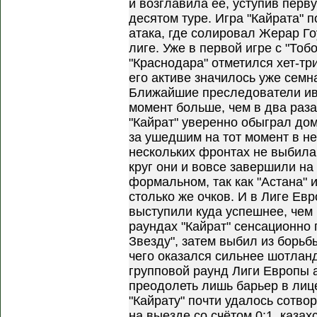
и возглавила её, уступив перву
десятом туре. Игра "Кайрата" 
атака, где солировал Жерар Го
лиге. Уже в первой игре с "То
"Краснодара" отметился хет-тр
его активе значилось уже семн
Ближайшие преследователи иву
момент больше, чем в два раза
"Кайрат" уверенно обыграл дом
за ушедшим на тот момент в не
нескольких фронтах не выбила
круг они и вовсе завершили на
формальном, так как "Астана" и
столько же очков. И в Лиге Е
выступили куда успешнее, чем
раундах "Кайрат" сенсационно
Звезду", затем выбил из борьб
чего оказался сильнее шотланд
групповой раунд Лиги Европы 
преодолеть лишь барьер в лице
"Кайрату" почти удалось сотво
на выезде со счётом 0:1, каза