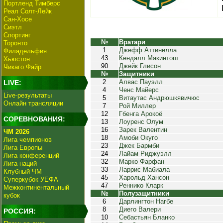
Портленд Тимберс
Реал Солт-Лейк
Сан-Хосе
Сиэтл
Спортинг
№
Вратари
Торонто
1
Джефф Аттинелла
Филадельфия
43
Кендалл Макинтош
Хьюстон
90
Джейк Глисон
Чикаго Файр
№
Защитники
2
Алвас Пауэлл
LIVE:
4
Ченс Майерс
Live-результаты
5
Витаутас Андрюшкявичюс
Онлайн трансляции
7
Рой Миллер
12
Гбенга Арокоё
СОРЕВНОВАНИЯ:
13
Лоуренс Олум
16
Зарек Валентин
ЧМ 2026
18
Амоби Окуго
Лига чемпионов
23
Джек Бармби
Лига Европы
24
Лайам Риджуэлл
Лига конференций
32
Марко Фарфан
Лига наций
33
Ларрис Мабиала
Клубный ЧМ
45
Харольд Хансон
Суперкубок УЕФА
47
Реннико Кларк
Межконтинентальный
№
Полузащитники
кубок
6
Дарлингтон Нагбе
8
Диего Валери
РОССИЯ:
10
Себастьян Бланко