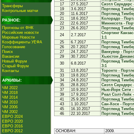
17
27.5.2017
Сиэтл Саундерс 
Трансферы
19
3.6.2017
Портленд Тимберс
Контрольные матчи
20
11.6.2017
Портленд Тимберс
21
18.6.2017
Колорадо - Порт
РАЗНОЕ:
22
22.6.2017
Миннесота - Пор
Прогнозы от ФНК
23
26.6.2017
Портленд Тимбер
Российские новости
Спортинг Канзас
24
2.7.2017
Мировые Новости
1:1
Коэффициенты УЕФА
25
6.7.2017
Портленд Тимбер
Голосование
26
20.7.2017
Портленд Тимберс
Поиск
27
24.7.2017
Ванкувер - Порт
Вакансии
29
30.7.2017
Хьюстон Динамо 
Новый Форум
Портленд Тимбер
30
6.8.2017
3:1
Старый Форум
31
13.8.2017
Торонто - Портле
Контакты
33
19.8.2017
Портленд Тимбер
АРХИВЫ:
34
24.8.2017
Портленд Тимбер
35
28.8.2017
Сиэтл Саундерс 
ЧМ 2022
37
10.9.2017
Нью-Йорк Сити -
ЧМ 2018
39
17.9.2017
Реал Солт-Лейк -
ЧМ 2014
41
25.9.2017
Портленд Тимбер
ЧМ 2010
43
1.10.2017
Сан-Хосе - Портл
ЧМ 2006
45
16.10.2017
Портленд Тимбер
ЧМ 2002
46
22.10.2017
Портленд Тимбер
ЕВРО 2024
ЕВРО 2020
ЕВРО 2016
ЕВРО 2012
ОСНОВАН:
2009.