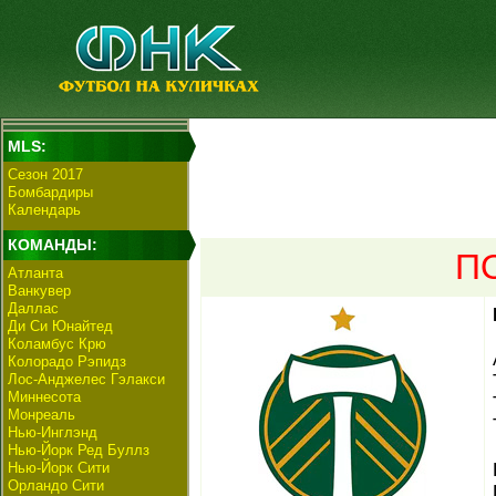
MLS:
Сезон 2017
Бомбардиры
Календарь
КОМАНДЫ:
П
Атланта
Ванкувер
Даллас
Ди Си Юнайтед
Коламбус Крю
Колорадо Рэпидз
Лос-Анджелес Гэлакси
Миннесота
Монреаль
Нью-Инглэнд
Нью-Йорк Ред Буллз
Нью-Йорк Сити
Орландо Сити