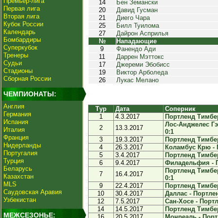
Премьер-лига
14
Бен Земански
Первая лига
20
Давид Гусман
Вторая лига
21
Диего Чара
Кубок России
25
Билл Туилома
Календарь
27
Дайрон Асприлья
Бомбардиры
№
Нападающие
Суперкубок
9
Фанендо Ади
Тренеры
11
Даррен Мэттокс
Судьи
17
Джереми Эбобисс
Стадионы
19
Виктор Арболеда
Сборная России
26
Лукас Мелано
ЧЕМПИОНАТЫ:
Англия
Тур
Дата
Соперник
Германия
1
4.3.2017
Портленд Тимбер
Испания
Лос-Анджелес Гэ
2
13.3.2017
Италия
0:1
Франция
3
19.3.2017
Портленд Тимбер
Нидерланды
4
26.3.2017
Коламбус Крю - 
Португалия
5
3.4.2017
Портленд Тимбер
Турция
6
9.4.2017
Филадельфия - П
Беларусь
Портленд Тимбер
7
16.4.2017
Казахстан
0:1
MLS
9
22.4.2017
Портленд Тимбер
Саудовская Аравия
10
30.4.2017
Даллас - Портлен
Узбекистан
12
7.5.2017
Сан-Хосе - Портл
14
14.5.2017
Портленд Тимберс
МЕЖСЕЗОНЬЕ:
16
20.5.2017
Монреаль - Порт