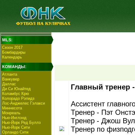
MLS:
Сезон 2017
Бомбардиры
Календарь
КОМАНДЫ:
Атланта
Ванкувер
Даллас
Главный тренер -
Ди Си Юнайтед
Коламбус Крю
Колорадо Рэпидз
Ассистент главного
Лос-Анджелес Гэлакси
Миннесота
Тренер - Пэт Онстэ
Монреаль
Нью-Инглэнд
Тренер - Джош Ву
Нью-Йорк Ред Буллз
Нью-Йорк Сити
Тренер по физподг
Орландо Сити