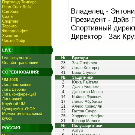
Портленд Тимберс
Реал Солт-Лейк
Владелец - Энтони
Сан-Хосе
Сиэтл
Президент - Дэйв Г
Спортинг
Торонто
Спортивный дирек
Филадельфия
Директор - Зак Кру
Хьюстон
Чикаго Файр
LIVE:
Live-результаты
№
Вратари
Онлайн трансляции
23
Зак Стеффен
30
Логан Кеттерер
СОРЕВНОВАНИЯ:
41
Бред Стувер
№
Защитники
ЧМ 2026
2
Юкка Райтала
Лига чемпионов
3
Джош Уильямс
Лига Европы
4
Джонатан Менса
Лига конференций
14
Вайлон Френсис
Лига наций
17
Лалас Абубакар
Клубный ЧМ
21
Алекс Кронолли
Суперкубок УЕФА
22
Гастон Сауро
Межконтинентальный
25
Харрисон Аффул
кубок
31
Коннор Малони
№
Полузащитники
РОССИЯ:
7
Артур