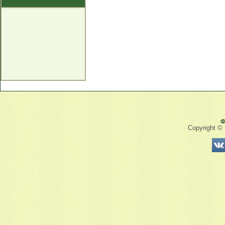
Ф
Copyright ©