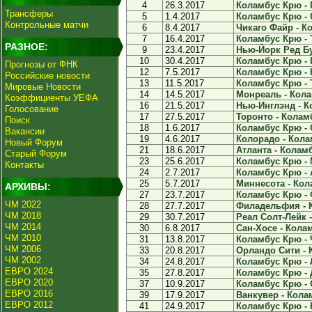
4
26.3.2017
Коламбус Крю - 
Трансферы
5
1.4.2017
Коламбус Крю - 
Контрольные матчи
6
8.4.2017
Чикаго Файр - Ко
7
16.4.2017
Коламбус Крю - Т
РАЗНОЕ:
9
23.4.2017
Нью-Йорк Ред Бу
10
30.4.2017
Коламбус Крю - 
Прогнозы от ФНК
12
7.5.2017
Коламбус Крю - 
Российские новости
13
11.5.2017
Коламбус Крю - Т
Мировые Новости
14
14.5.2017
Монреаль - Кола
Коэффициенты УЕФА
16
21.5.2017
Нью-Инглэнд - К
Голосование
17
27.5.2017
Торонто - Коламб
Поиск
18
1.6.2017
Коламбус Крю - 
Вакансии
19
4.6.2017
Колорадо - Кола
Новый Форум
21
18.6.2017
Атланта - Коламб
Старый Форум
23
25.6.2017
Коламбус Крю - 
Контакты
24
2.7.2017
Коламбус Крю - А
25
5.7.2017
Миннесота - Кол
АРХИВЫ:
27
23.7.2017
Коламбус Крю - 
ЧМ 2022
28
27.7.2017
Филадельфия - К
ЧМ 2018
29
30.7.2017
Реал Солт-Лейк -
ЧМ 2014
30
6.8.2017
Сан-Хосе - Колам
ЧМ 2010
31
13.8.2017
Коламбус Крю - Ч
ЧМ 2006
33
20.8.2017
Орландо Сити - 
ЧМ 2002
34
24.8.2017
Коламбус Крю - 
ЕВРО 2024
35
27.8.2017
Коламбус Крю - Д
ЕВРО 2020
37
10.9.2017
Коламбус Крю - С
ЕВРО 2016
39
17.9.2017
Ванкувер - Колам
ЕВРО 2012
41
24.9.2017
Коламбус Крю - 