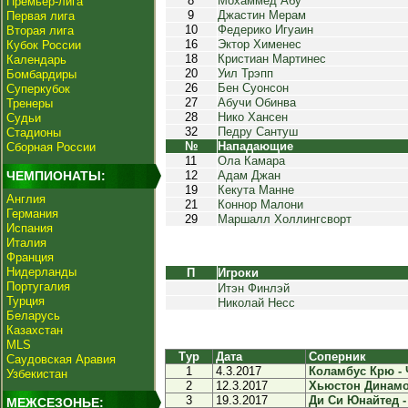
8
Мохаммед Абу
Премьер-лига
9
Джастин Мерам
Первая лига
10
Федерико Игуаин
Вторая лига
16
Эктор Хименес
Кубок России
18
Кристиан Мартинес
Календарь
20
Уил Трэпп
Бомбардиры
26
Бен Суонсон
Суперкубок
27
Абучи Обинва
Тренеры
28
Нико Хансен
Судьи
32
Педру Сантуш
Стадионы
№
Нападающие
Сборная России
11
Ола Камара
ЧЕМПИОНАТЫ:
12
Адам Джан
19
Кекута Манне
Англия
21
Коннор Малони
Германия
29
Маршалл Холлингсворт
Испания
Италия
Франция
Нидерланды
П
Игроки
Португалия
Итэн Финлэй
Турция
Николай Несс
Беларусь
Казахстан
MLS
Тур
Дата
Соперник
Саудовская Аравия
1
4.3.2017
Коламбус Крю - Ч
Узбекистан
2
12.3.2017
Хьюстон Динамо 
3
19.3.2017
Ди Си Юнайтед -
МЕЖСЕЗОНЬЕ: