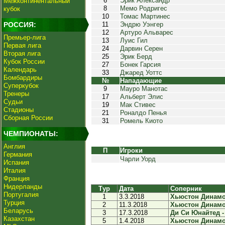
6
Эрик Александр
Межконтинентальный
8
Мемо Родригес
кубок
10
Томас Мартинес
РОССИЯ:
11
Эндрю Уэнгер
12
Артуро Альварес
Премьер-лига
13
Луис Гил
Первая лига
24
Дарвин Серен
Вторая лига
25
Эрик Берд
Кубок России
27
Бонек Гарсия
Календарь
33
Джаред Уоттс
Бомбардиры
№
Нападающие
Суперкубок
9
Мауро Манотас
Тренеры
17
Альберт Элис
Судьи
19
Мак Стивес
Стадионы
21
Роналдо Пенья
Сборная России
31
Ромель Киото
ЧЕМПИОНАТЫ:
Англия
П
Игроки
Германия
Чарли Уорд
Испания
Италия
Франция
Нидерланды
Тур
Дата
Соперник
Португалия
1
3.3.2018
Хьюстон Динамо -
Турция
2
11.3.2018
Хьюстон Динамо 
Беларусь
3
17.3.2018
Ди Си Юнайтед -
Казахстан
5
1.4.2018
Хьюстон Динамо 