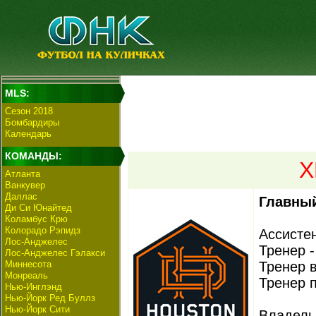
MLS:
Сезон 2018
Бомбардиры
Календарь
КОМАНДЫ:
Х
Атланта
Ванкувер
Даллас
Главный
Ди Си Юнайтед
Коламбус Крю
Колорадо Рэпидз
Ассистен
Лос-Анджелес
Тренер -
Лос-Анджелес Гэлакси
Миннесота
Тренер 
Монреаль
Тренер 
Нью-Инглэнд
Нью-Йорк Ред Буллз
Нью-Йорк Сити
Владель