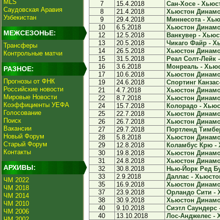
MLS
7
15.4.2018
Сан-Хосе - Хьюс
Саудовская Аравия
8
21.4.2018
Хьюстон Динамо 
Узбекистан
9
29.4.2018
Миннесота - Хью
10
6.5.2018
Хьюстон Динамо 
МЕЖСЕЗОНЬЕ:
12
12.5.2018
Ванкувер - Хьюс
13
20.5.2018
Чикаго Файр - Х
Трансферы
14
26.5.2018
Хьюстон Динамо 
Контрольные матчи
15
31.5.2018
Реал Солт-Лейк 
16
3.6.2018
Монреаль - Хьюс
РАЗНОЕ:
17
10.6.2018
Хьюстон Динамо 
Прогнозы от ФНК
19
24.6.2018
Спортинг Канзас
Российские новости
21
4.7.2018
Хьюстон Динамо 
Мировые Новости
22
8.7.2018
Хьюстон Динамо 
Коэффициенты УЕФА
24
15.7.2018
Колорадо - Хьюс
Голосование
25
22.7.2018
Хьюстон Динамо 
Поиск
26
26.7.2018
Хьюстон Динамо 
Вакансии
27
29.7.2018
Портленд Тимбер
Новый Форум
28
5.8.2018
Хьюстон Динамо 
Старый Форум
29
12.8.2018
Коламбус Крю - 
Контакты
30
19.8.2018
Хьюстон Динамо 
31
24.8.2018
Хьюстон Динамо 
АРХИВЫ:
32
30.8.2018
Нью-Йорк Ред Бу
33
2.9.2018
Даллас - Хьюсто
ЧМ 2022
35
16.9.2018
Хьюстон Динамо 
ЧМ 2018
37
23.9.2018
Орландо Сити - 
ЧМ 2014
38
30.9.2018
Хьюстон Динамо 
ЧМ 2010
40
9.10.2018
Сиэтл Саундерс 
ЧМ 2006
40
13.10.2018
Лос-Анджелес - 
ЧМ 2002