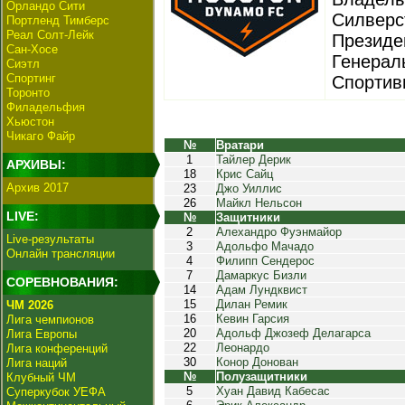
Орландо Сити
Силверс
Портленд Тимберс
Реал Солт-Лейк
Президен
Сан-Хосе
Генерал
Сиэтл
Спортинг
Спортив
Торонто
Филадельфия
Хьюстон
Чикаго Файр
№
Вратари
1
Тайлер Дерик
АРХИВЫ:
18
Крис Сайц
Архив 2017
23
Джо Уиллис
26
Майкл Нельсон
LIVE:
№
Защитники
2
Алехандро Фуэнмайор
Live-результаты
3
Адольфо Мачадо
Онлайн трансляции
4
Филипп Сендерос
7
Дамаркус Бизли
СОРЕВНОВАНИЯ:
14
Адам Лундквист
15
Дилан Ремик
ЧМ 2026
16
Кевин Гарсия
Лига чемпионов
20
Адольф Джозеф Делагарса
Лига Европы
22
Леонардо
Лига конференций
30
Конор Донован
Лига наций
№
Полузащитники
Клубный ЧМ
5
Хуан Давид Кабесас
Суперкубок УЕФА