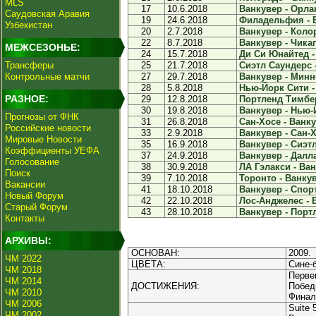
MLS
17
10.6.2018
Ванкувер - Орлан
Саудовская Аравия
19
24.6.2018
Филадельфия - В
Узбекистан
20
2.7.2018
Ванкувер - Колор
22
8.7.2018
Ванкувер - Чикаг
МЕЖСЕЗОНЬЕ:
24
15.7.2018
Ди Си Юнайтед - 
Трансферы
25
21.7.2018
Сиэтл Саундерс -
Контрольные матчи
27
29.7.2018
Ванкувер - Минне
28
5.8.2018
Нью-Йорк Сити - 
РАЗНОЕ:
29
12.8.2018
Портленд Тимбер
30
19.8.2018
Ванкувер - Нью-Й
Прогнозы от ФНК
31
26.8.2018
Сан-Хосе - Ванку
Российские новости
33
2.9.2018
Ванкувер - Сан-Х
Мировые Новости
35
16.9.2018
Ванкувер - Сиэтл
Коэффициенты УЕФА
37
24.9.2018
Ванкувер - Далла
Голосование
38
30.9.2018
ЛА Гэлакси - Ван
Поиск
39
7.10.2018
Торонто - Ванкув
Вакансии
41
18.10.2018
Ванкувер - Спорт
Новый Форум
42
22.10.2018
Лос-Анджелес - В
Старый Форум
43
28.10.2018
Ванкувер - Порт
Контакты
АРХИВЫ:
ОСНОВАН:
2009.
ЧМ 2022
ЦВЕТА:
Сине-
ЧМ 2018
Перве
ЧМ 2014
ДОСТИЖЕНИЯ:
Победи
ЧМ 2010
Финали
ЧМ 2006
Suite 
ЧМ 2002