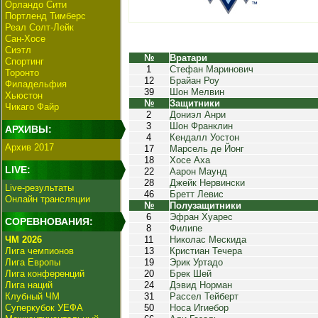
Орландо Сити
Портленд Тимберс
Реал Солт-Лейк
Сан-Хосе
Сиэтл
№
Вратари
Спортинг
1
Стефан Маринович
Торонто
12
Брайан Роу
Филадельфия
39
Шон Мелвин
Хьюстон
№
Защитники
Чикаго Файр
2
Дониэл Анри
3
Шон Франклин
АРХИВЫ:
4
Кендалл Уостон
Архив 2017
17
Марсель де Йонг
18
Хосе Аха
LIVE:
22
Аарон Маунд
28
Джейк Нервински
Live-результаты
46
Бретт Левис
Онлайн трансляции
№
Полузащитники
6
Эфран Хуарес
СОРЕВНОВАНИЯ:
8
Филипе
ЧМ 2026
11
Николас Мескида
Лига чемпионов
13
Кристиан Течера
Лига Европы
19
Эрик Уртадо
Лига конференций
20
Брек Шей
Лига наций
24
Дэвид Норман
Клубный ЧМ
31
Рассел Тейберт
Суперкубок УЕФА
50
Носа Игиебор