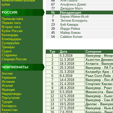
Межконтинентальный
66
Али Газаль
кубок
67
Альфонсо Дэвис
77
Джордон Матч
РОССИЯ:
№
Нападающие
7
Берни Ибини-Исэй
Премьер-лига
9
Энтони Блондель
Первая лига
23
Кей Камара
Вторая лига
29
Йорди Рейна
Кубок России
45
Майер Беван
Календарь
54
Саймон Колин
Бомбардиры
Суперкубок
Тренеры
Судьи
Тур
Дата
Соперник
Стадионы
1
5.3.2018
Ванкувер - Монре
Сборная России
2
11.3.2018
Хьюстон Динамо 
3
18.3.2018
Атланта - Ванкув
ЧЕМПИОНАТЫ:
4
25.3.2018
Ванкувер - ЛА Гэ
5
31.3.2018
Коламбус Крю - В
Англия
6
8.4.2018
Реал Солт-Лейк -
Германия
7
14.4.2018
Ванкувер - Лос-А
Испания
8
21.4.2018
Спортинг Канзас-
Италия
9
28.4.2018
Ванкувер - Реал 
Франция
10
5.5.2018
Миннесота - Ванк
Нидерланды
12
12.5.2018
Ванкувер - Хьюс
Португалия
13
17.5.2018
Ванкувер - Сан-Х
Турция
13
19.5.2018
Даллас - Ванкуве
Беларусь
14
27.5.2018
Ванкувер - Нью-И
Казахстан
16
2.6.2018
Колорадо - Ванку