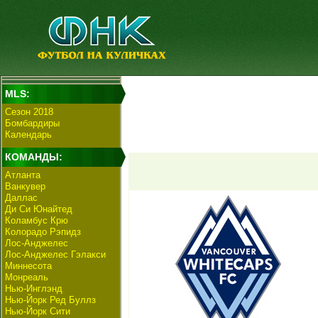
MLS:
Сезон 2018
Бомбардиры
Календарь
КОМАНДЫ:
Атланта
Ванкувер
Даллас
Ди Си Юнайтед
Коламбус Крю
Колорадо Рэпидз
Лос-Анджелес
Лос-Анджелес Гэлакси
Миннесота
Монреаль
Нью-Инглэнд
Нью-Йорк Ред Буллз
Нью-Йорк Сити