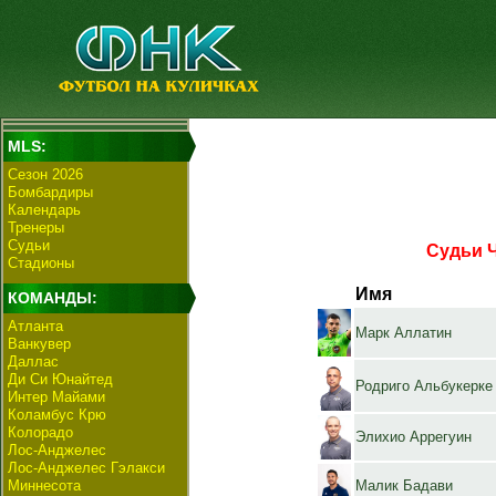
MLS:
Сезон 2026
Бомбардиры
Календарь
Тренеры
Судьи
Судьи 
Стадионы
Имя
КОМАНДЫ:
Атланта
Марк Аллатин
Ванкувер
Даллас
Ди Си Юнайтед
Родриго Альбукерке
Интер Майами
Коламбус Крю
Колорадо
Элихио Аррегуин
Лос-Анджелес
Лос-Анджелес Гэлакси
Миннесота
Малик Бадави