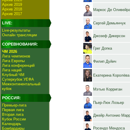
Архив 2019
Архив 2018
Маркос Де Оливейр
Архив 2017
LIVE:
Сергей Демьянчук
Live-результаты
Онлайн трансляции
Джозеф Дикерсон
СОРЕВНОВАНИЯ:
Грег Допка
ЧМ 2026
Лига чемпионов
Лига Европы
Филип Дуйич
Лига конференций
Лига наций
Клубный ЧМ
Екатерина Королёва
Суперкубок УЕФА
Межконтинентальный
кубок
Мэтью Корриган
РОССИЯ:
Пьер-Люк Лозьер
Премьер-лига
Первая лига
Вторая лига
Джейр Антонио Мар
Кубок России
Календарь
Росендо Мендоса
Бомбардиры