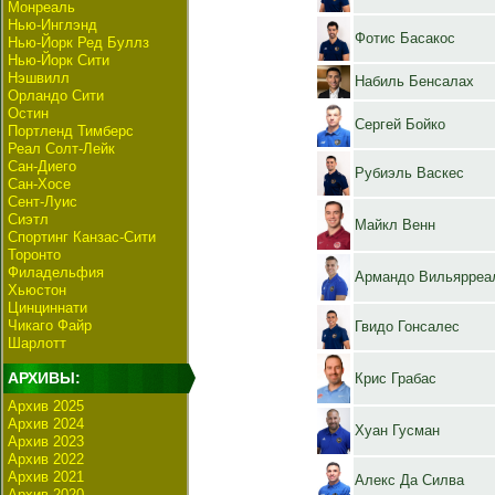
Монреаль
Нью-Инглэнд
Фотис Басакос
Нью-Йорк Ред Буллз
Нью-Йорк Сити
Нэшвилл
Набиль Бенсалах
Орландо Сити
Остин
Сергей Бойко
Портленд Тимберс
Реал Солт-Лейк
Сан-Диего
Рубиэль Васкес
Сан-Хосе
Сент-Луис
Сиэтл
Майкл Венн
Спортинг Канзас-Сити
Торонто
Филадельфия
Армандо Вильярреа
Хьюстон
Цинциннати
Чикаго Файр
Гвидо Гонсалес
Шарлотт
АРХИВЫ:
Крис Грабас
Архив 2025
Архив 2024
Хуан Гусман
Архив 2023
Архив 2022
Архив 2021
Алекс Да Силва
Архив 2020