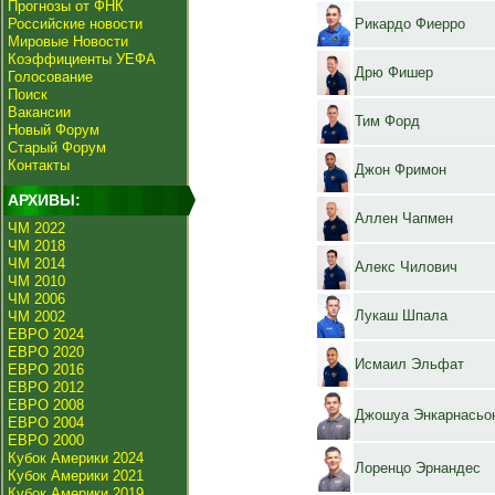
Прогнозы от ФНК
Российские новости
Рикардо Фиерро
Мировые Новости
Коэффициенты УЕФА
Дрю Фишер
Голосование
Поиск
Вакансии
Тим Форд
Новый Форум
Старый Форум
Контакты
Джон Фримон
АРХИВЫ:
Аллен Чапмен
ЧМ 2022
ЧМ 2018
ЧМ 2014
Алекс Чилович
ЧМ 2010
ЧМ 2006
Лукаш Шпала
ЧМ 2002
ЕВРО 2024
ЕВРО 2020
Исмаил Эльфат
ЕВРО 2016
ЕВРО 2012
ЕВРО 2008
Джошуа Энкарнасьо
ЕВРО 2004
ЕВРО 2000
Кубок Америки 2024
Лоренцо Эрнандес
Кубок Америки 2021
Кубок Америки 2019