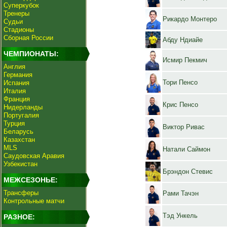
Суперкубок
Тренеры
Рикардо Монтеро
Судьи
Стадионы
Сборная России
Абду Ндиайе
ЧЕМПИОНАТЫ:
Исмир Пекмич
Англия
Германия
Тори Пенсо
Испания
Италия
Франция
Крис Пенсо
Нидерланды
Португалия
Турция
Виктор Ривас
Беларусь
Казахстан
MLS
Натали Саймон
Саудовская Аравия
Узбекистан
Брэндон Стевис
МЕЖСЕЗОНЬЕ:
Трансферы
Рами Тачэн
Контрольные матчи
Тэд Ункель
РАЗНОЕ: