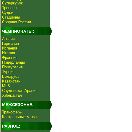
Суперкубок
Тренеры
Судьи
Стадионы
Сборная России
ЧЕМПИОНАТЫ:
Англия
Германия
Испания
Италия
Франция
Нидерланды
Португалия
Турция
Беларусь
Казахстан
MLS
Саудовская Аравия
Узбекистан
МЕЖСЕЗОНЬЕ:
Трансферы
Контрольные матчи
РАЗНОЕ: