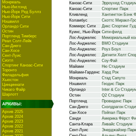
Монреаль
Канзас-Сити
Эрроухед Стэдиу
Нью-Инглэнд
Канзас-Сити
Спортинг Парк
Нью-Йорк Ред Буллз
Кливленд
Хантингтон Бэнк 
Нью-Йорк Сити
Коламбус
Скоттс Миракл-Гр
Нэшвилл
Коммерс Сити
Дикс Спортинг Гу
Орландо Сити
Остин
Куинс, Нью-Йорк
Сити-филд
Портленд Тимберс
Лос-Анджелес
Мемориальный ко
Реал Солт-Лейк
Лос-Анджелес
BMO Стэдиум
Сан-Диего
Лос-Анджелес
Роуз Боул
Сан-Хосе
Лос-Анджелес
Дигнити Хелт Спо
Сент-Луис
Сиэтл
Лос-Анджелес
Соу-Фай
Спортинг Канзас-Сити
Майами
Ню Стэдиум
Торонто
Майами-Гарденс
Хард Рок
Филадельфия
Монреаль
Стад Сапуто
Хьюстон
Нэшвилл
Геодис Парк
Цинциннати
Чикаго Файр
Орландо
Inter & Co Стэдиу
Шарлотт
Остин
Q2 Стэдиум
Портленд
Провиденс Парк
АРХИВЫ:
Сан-Диего
Снэпдрагон Стэд
Архив 2025
Сан-Хосе
Пэйпал Парк
Архив 2024
Санди
Америка Фёрст Ф
Архив 2023
Санта-Клара
Ливайс Стэдиум
Архив 2022
Сент-Луис
Энерджайзер Пар
Архив 2021
Сент-Пол
Альянц Филд
Архив 2020