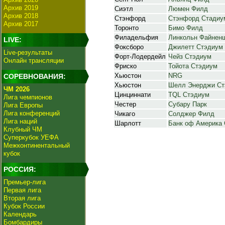
Архив 2019
Сиэтл
Люмен Филд
Архив 2018
Стэнфорд
Стэнфорд Стадиу
Архив 2017
Торонто
Бимо Филд
Филадельфия
Линкольн Файнен
LIVE:
Фоксборо
Джилетт Стэдиум
Live-результаты
Форт-Лодердейл
Чейз Стэдиум
Онлайн трансляции
Фриско
Тойота Стэдиум
Хьюстон
NRG
СОРЕВНОВАНИЯ:
Хьюстон
Шелл Энерджи Ст
ЧМ 2026
Цинциннати
TQL Стэдиум
Лига чемпионов
Честер
Субару Парк
Лига Европы
Лига конференций
Чикаго
Солджер Филд
Лига наций
Шарлотт
Банк оф Америка
Клубный ЧМ
Суперкубок УЕФА
Межконтинентальный
кубок
РОССИЯ:
Премьер-лига
Первая лига
Вторая лига
Кубок России
Календарь
Бомбардиры