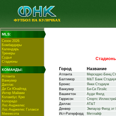
MLS:
Сезон 2026
Бомбардиры
Календарь
Тренеры
Судьи
Стадионы
Стадионы
Город
Название
КОМАНДЫ:
Атланта
Мерседес-Бенц С
Атланта
Балтимор
M&T Банк Стэдиу
Ванкувер
Бронкс
Янки Стэдиум
Даллас
Ди Си Юнайтед
Ванкувер
Би-Си Плэйс
Интер Майами
Вашингтон
Ауди Филд
Коламбус Крю
Гаррисон
Спортс Иллюстре
Колорадо
Даллас
AT&T
Лос-Анджелес
Денвер
Эмпауэр Филд эт
Лос-Анджелес Гэлакси
Миннесота
Ист-Ратерфорд
Метлайф