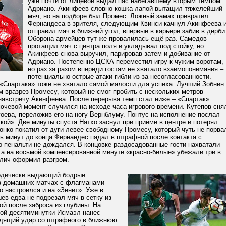
уже почти от лицевой выдал пас набегавшему вторым темпом
Адриано. Акинфеев словно кошка лапой вытащил тяжелейший
мяч, но на подборе был Промес. Ложный замах превратил
Фернандеса в зрителя, следующим Квинси качнул Акинфеева 
отправил мяч в ближний угол, впервые в карьере забив в дерби
Оборона армейцев тут же провалилась ещё раз. Самедов
протащил мяч с центра поля и укладывал под стойку, но
Акинфеев снова выручил, парировав затем и добивание от
Адриано. Постепенно ЦСКА переместил игру к чужим воротам,
но раз за разом впереди гостям не хватало взаимопонимания –
потенциально острые атаки гибли из-за несогласованности.
«Спартака» тоже не хватало самой малости для успеха. Лучший Зобнин
 вразрез Промесу, который не смог пробить с нескольких метров
навстречу Акинфеева. После перерыва темп стал ниже – «Спартак»
ючевой момент случился на исходе часа игрового времени. Кутепов сня
гоева, переложив его на ногу Вернблуму. Понтус на исполнение послал
кой». Две минуты спустя Натхо заснул при приёме в центре и потерял
онко покатил от дуги левее свободному Промесу, который чуть не порва
ть минут до конца Фернандес падал в штрафной после контакта с
 пенальти не дождался. В концовке раздосадованные гости нахватали
 а на восьмой компенсированной минуте «красно-белые» убежали три в
алич оформил разгром.
одически выдающий бодрые
 домашних матчах с флагманами
 настроился и на «Зенит». Уже в
в едва не подрезал мяч в сетку из
й после заброса из глубины. На
вой десятиминутки Исмаэл нанес
дящий удар со штрафного в ближнюю