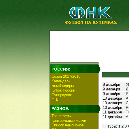
РОССИЯ:
Сезон 2017/2018
Календарь
8 декабря
У
Бомбардиры
9 декабря
Д
Кубок России
9 декабря
Р
Суперкубок
10 декабря
А
ФНЛ
10 декабря
С
10 декабря
Р
РАЗНОЕ:
11 декабря
Т
Трансферы
11 декабря
А
Контрольные матчи
Список чемпионов
Туры:
1
2
3