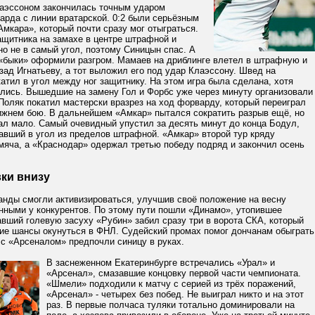
лаэссоном закончилась точным ударом
арда с линии вратарской. 0:2 были серьёзным
мкара», который почти сразу мог отыграться.
ащитника на замахе в центре штрафной и
но не в самый угол, поэтому Синицын спас. А
 «быки» оформили разгром. Мамаев на дриблинге влетел в штрафную и
зад Игнатьеву, а тот выложил его под удар Клаэссону. Швед на
атил в угол между ног защитнику. На этом игра была сделана, хотя
ались. Вышедшие на замену Гол и Форбс уже через минуту организовали
Поляк покатил мастерски вразрез на ход форварду, который переиграл
ижнем бою. В дальнейшем «Амкар» пытался сократить разрыв ещё, но
ал мало. Самый очевидный упустил за десять минут до конца Бодул,
авший в угол из пределов штрафной. «Амкар» второй тур кряду
мяча, а «Краснодар» одержал третью победу подряд и закончил осень
ки внизу
анды смогли активизироваться, улучшив своё положение на весну
нными у конкурентов. По этому пути пошли «Динамо», утопившее
вший голевую засуху «Рубин» забил сразу три в ворота СКА, который
ие шансы окунуться в ФНЛ. Судейский промах помог дончанам обыграть
 с «Арсеналом» предпочли синицу в руках.
В заснеженном Екатеринбурге встречались «Урал» и
«Арсенал», смазавшие концовку первой части чемпионата.
«Шмели» подходили к матчу с серией из трёх поражений,
«Арсенал» - четырех без побед. Не выиграл никто и на этот
раз. В первые полчаса туляки тотально доминировали на