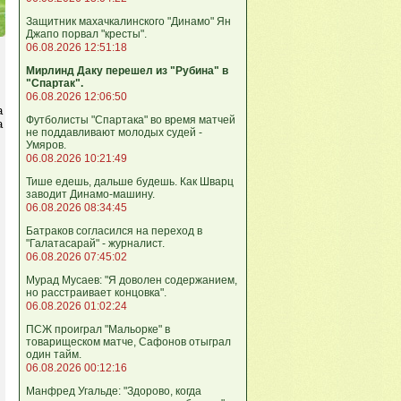
Защитник махачкалинского "Динамо" Ян
Джапо порвал "кресты".
06.08.2026 12:51:18
Мирлинд Даку перешел из "Рубина" в
"Спартак".
06.08.2026 12:06:50
а
Футболисты "Спартака" во время матчей
а
не поддавливают молодых судей -
Умяров.
06.08.2026 10:21:49
Тише едешь, дальше будешь. Как Шварц
заводит Динамо-машину.
06.08.2026 08:34:45
Батраков согласился на переход в
"Галатасарай" - журналист.
06.08.2026 07:45:02
Мурад Мусаев: "Я доволен содержанием,
но расстраивает концовка".
06.08.2026 01:02:24
ПСЖ проиграл "Мальорке" в
товарищеском матче, Сафонов отыграл
один тайм.
06.08.2026 00:12:16
Манфред Угальде: "Здорово, когда