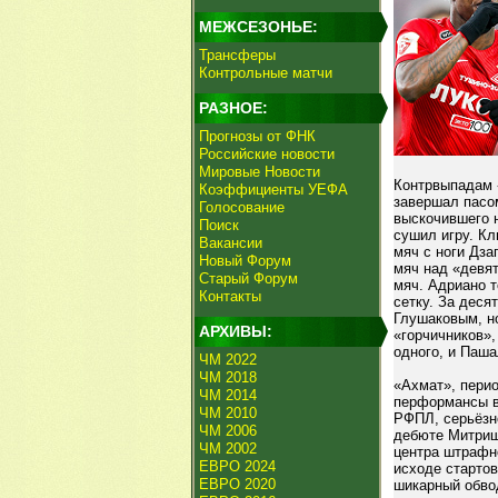
МЕЖСЕЗОНЬЕ:
Трансферы
Контрольные матчи
РАЗНОЕ:
Прогнозы от ФНК
Российские новости
Мировые Новости
Контрвыпадам 
Коэффициенты УЕФА
завершал пасом
Голосование
выскочившего 
Поиск
сушил игру. Кл
Вакансии
мяч с ноги Дза
Новый Форум
мяч над «девят
Старый Форум
мяч. Адриано т
Контакты
сетку. За деся
Глушаковым, но
АРХИВЫ:
«горчичников»,
одного, и Паш
ЧМ 2022
ЧМ 2018
«Ахмат», пери
ЧМ 2014
перформансы в
ЧМ 2010
РФПЛ, серьёзно
ЧМ 2006
дебюте Митрише
ЧМ 2002
центра штрафно
ЕВРО 2024
исходе старто
ЕВРО 2020
шикарный обво