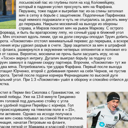
лоськовский пас из глубины поля на ход Коломейцеву,
который в падении успел просунуть мяч на Фарфана.
Перуанец, тоже падая и выгребая пас из-за спины затолкал
мяч в сетку в борьбе с защитником. Подопечные Парфенова
ещё немного поднажали и чуть не отыгрались за десять мину
до перерыва. Накрыли москвичей на выходе из обороны
справа, и Мирзов покатил мяч на рывок Маркову. С острого
форвард, и быть бы вратарскому ляпу, но сочный удар в ближний угол
. Мяч отскочил вдоль линии, где на доли секунды опоздал Труич добить
орота. «Локомотив» отстоял минимальный перевес до перерыва, а вскор
ления игры удвоил разрыв в счете. Эдер зацепился за мяч в штрафной
с фланга, развернулся в окружении четверых оппонентов и положил его 
м от газона. Вероятно, москвичи не прочь были засушить игру, но на
 «Тосно» вернул интригу. Дугалич выиграл борьбу за подачу со
руич замкнул в падении скидку партнера. Впрочем, «Локомотив» тут же
в два мяча. Потребовались три удара Фарфана. Первый после выхода
отащил Юрченко, второй с добивания принял на себя Чернов, не пустив
орота. Третий после подачи корнера Фернандешем по высокой дуге
альний угол. При 1:3 «Локомотив» ушёл в оборону и спокойно отбился д
истка.
стил в Перми без Смолова с Гранквистом, но
ной победы. Уже на 13-й минуте Грицаенко
яч головой под дальнюю стойку с угла
е удобной подачи Перейры с корнера. Гол
 происходившему на тяжелом поле в «-15»,
ли активнее. Однако на исходе получаса
ни мяч снова побывал за спиной Нигматуллина.
инация, начатая Петровым на фланге,
пасом пяткой от Мамаева и классной стеночкой