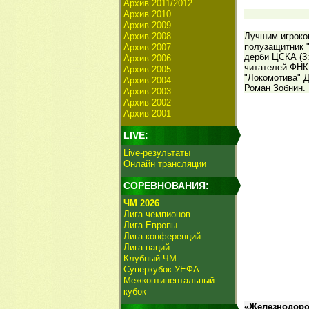
Архив 2011/2012
Архив 2010
Архив 2009
Архив 2008
Лучшим игроко
полузащитник 
Архив 2007
дерби ЦСКА (3:
Архив 2006
читателей ФНК
Архив 2005
"Локомотива" 
Архив 2004
Роман Зобнин.
Архив 2003
Архив 2002
Архив 2001
LIVE:
Live-результаты
Онлайн трансляции
СОРЕВНОВАНИЯ:
ЧМ 2026
Лига чемпионов
Лига Европы
Лига конференций
Лига наций
Клубный ЧМ
Суперкубок УЕФА
Межконтинентальный
кубок
«Железнодоро