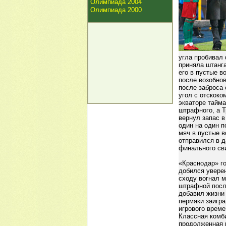
Олимпиада 2004
Олимпиада 2000
угла пробивал 
приняла штанга
его в пустые в
после возобнов
после заброса 
угол с отскоко
экваторе тайма
штрафного, а Т
вернул запас 
один на один п
мяч в пустые в
отправился в д
финального св
«Краснодар» го
добился уверен
сходу вогнал м
штрафной посл
добавил жизни
пермяки заигра
игрового време
Классная комб
продолженная 