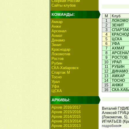
Сборная России
Сайты клубов
КОМАНДЫ:
М
Клуб
1
ЛОКОМО
Амкар
2
ЗЕНИТ
Анжи
3
СПАРТАК
Арсенал
4
КРАСНО
Ахмат
5
ЦСКА
Динамо
6
УФА
Зенит
7
АХМАТ
Краснодар
8
АРСЕНА
Локомотив
9
РОСТОВ
Ростов
10
УРАЛ
Рубин
11
РУБИН
СКА-Хабаровск
12
ДИНАМО
Спартак М
13
АМКАР
Тосно
14
ТОСНО
Урал
15
АНЖИ
Уфа
16
СКА-ХАБ
ЦСКА
АРХИВЫ:
Архив 2016/2017
Виталий ГУДИЕВ
Архив 2015/2016
Алексей ГРИЦ
Архив 2014/2015
(Локомотив, 5
Архив 2013/2014
ИГНАТЬЕВ (Кра
Архив 2012/2013