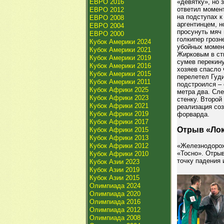
ЕВРО 2016
«девятку», но 
ответил момен
ЕВРО 2012
на подступах к
ЕВРО 2008
аргентинцем, н
ЕВРО 2004
просунуть мяч
ЕВРО 2000
голкипер грозн
Кубок Америки 2024
убойных момен
Кубок Америки 2021
Жирковым в ств
Кубок Америки 2019
сумев перекину
Кубок Америки 2016
хозяев спасло 
Кубок Америки 2015
перелетел Гуди
Кубок Америки 2011
подстроился – 
Кубок Африки 2025
метра два. Сле
Кубок Африки 2023
стенку. Второй
Кубок Африки 2021
реализация со
Кубок Африки 2019
форварда.
Кубок Африки 2017
Отрыв «Лок
Кубок Африки 2015
Кубок Африки 2013
Кубок Африки 2012
«Железнодорож
«Тосно». Отры
Кубок Африки 2010
точку падения 
Кубок Азии 2023
Кубок Азии 2019
Кубок Азии 2015
Олимпиада 2024
Олимпиада 2020
Олимпиада 2016
Олимпиада 2012
Олимпиада 2008