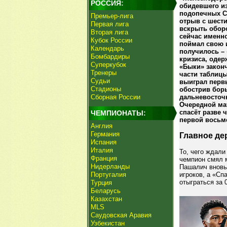
РОССИЯ:
обидевшего из
подопечных С
Премьер-лига
отрыв с шести
Первая лига
вскрыть обор
Вторая лига
сейчас именн
Кубок России
поймал свою 
Календарь
получилось – 
Бомбардиры
кризиса, одер
Суперкубок
«Быки» законч
Тренеры
части таблиц
Судьи
выиграл первы
Стадионы
обострив бор
Сборная России
дальневосточн
Очередной мат
спасёт разве 
ЧЕМПИОНАТЫ:
первой восьм
Англия
Германия
Главное де
Испания
Италия
То, чего ждали
Франция
чемпион смял м
Нидерланды
Пашалич вновь
Португалия
игроков, а «Сп
отыграться за 
Турция
Беларусь
Казахстан
MLS
Саудовская Аравия
Узбекистан