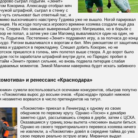
здорово сыграл Лодыгин. «Зенит»
том Кокорина. Александр отобрал мяч
 чужой штрафной, сыграл в стенку с
о чуть сильноват был ответный пас, и
 мимо выскочившего навстречу Гудиева уже не вышло. Ногой парировал
енцев. На исходе получаса игрового времени хозяева создали ещё два
та. Сперва Лео замыкал выверенный кросс Митришева, но в борьбе с
ор не попал, а затем уже сам Магомед вываливался один на один, не
ть Лодыгина. Постепенно «Зенит» подравнял игру, а за полчаса до конц
чудо. Ригони вываливался к воротам и бил. Мяч рикошетом от защитник
ева и ударился в перекладину. Спешил добить Кокорин, но не
отскок пришелся в голень, мяч полетел выше створа. А до ворот было
дом гости заработали штрафной внутри дуги, но Паредес пробил в
 тайм «Зенит» провел сильнее, но вновь подвела питерцев слабая
здаваемых моментов. Зимой Манчини наверняка будет искать забивного
омотива» и ренессанс «Краснодара»
ники» сумели воспользоваться осечками конкурентов, обыграв попутно
в «Локомотива вырос до восьми очков. «Краснодар» прошёл нижнюю
и незаметно ворвался в число претендентов на титул.
«Локомотив» приехал в Ленинград к одному из своих
обидчиков по первому кругу. Однако «Тосно» к декабрю
заметно сдал, рассыпавшись сперва в дерби, затем с ЦСКА.
Оказавшиеся у границ зоны вылета «лесники» вышли биться.
Однако из своего территориального перевеса хозяева ничего
не извлекли, а «Локомотив» довёл в середине тайма до ума
свою первую реально острую атаку. Миранчук выдал