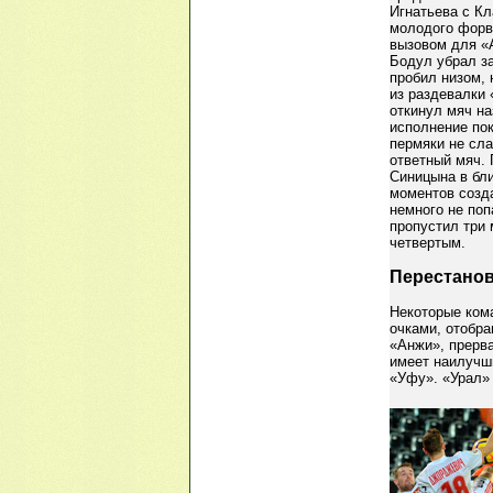
Игнатьева с К
молодого форв
вызовом для «А
Бодул убрал з
пробил низом, 
из раздевалки
откинул мяч на
исполнение пок
пермяки не сл
ответный мяч. 
Синицына в бл
моментов созд
немного не поп
пропустил три 
четвертым.
Перестанов
Некоторые ком
очками, отобра
«Анжи», прерва
имеет наилучш
«Уфу». «Урал»