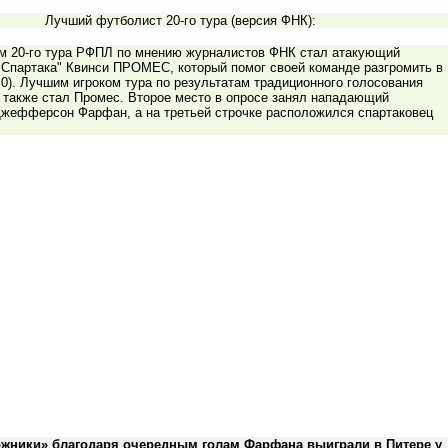
Лучший футболист 20-го тура (версия ФНК):
м 20-го тура РФПЛ по мнению журналистов ФНК стал атакующий
"Спартака" Квинси ПРОМЕС, который помог своей команде разгромить в
0). Лучшим игроком тура по результатам традиционного голосования
 также стал Промес. Второе место в опросе занял нападающий
Джефферсон Фарфан, а на третьей строчке расположился спартаковец
жники» благодаря очередным голам Фарфана выиграли в Питере у