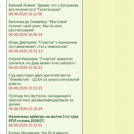
Евгений Ловчев: "Думаю, что у Батракова
всё получится в "Галатасарае".
06.08.2026 16:11:08
Виллиам де Оливейра: "Мостовой
получит свой шанс. Мы на него
рассчитываем".
06.08.2026 16:06:34
Игорь Дмитриев: "Спартак" с нынешним
составом может стать чемпионом".
06.08.2026 15:52:13
Сергей Кирьяков: "Спартак" грамотно
усилился, но Даку может и не заиграть".
06.08.2026 15:30:21
Суд арестовал двух зрителей матча
"Локомотив" - ЦСКА за запуск сигнальной
ракеты.
06.08.2026 15:23:15
Полгода без футбола: нападающего
Заболотного дисквалифицировали за
допинг.
06.08.2026 15:16:29
Назначены арбитры на матчи 3-го тура
РПЛ сезона-2026/27.
06.08.2026 15:12:01
Богдан Москвичев: "На 95‑й минуте