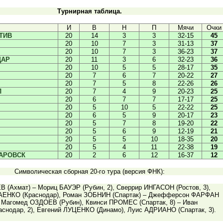
Турнирная таблица.
И
В
Н
П
Мячи
Очки
ТИВ
20
14
3
3
32-15
45
20
10
7
3
31-13
37
20
10
7
3
36-23
37
ДАР
20
11
3
6
32-23
36
20
10
5
5
28-17
35
20
7
6
7
20-22
27
20
7
5
8
22-26
26
Л
20
7
4
9
20-23
25
20
6
7
7
17-17
25
20
5
10
5
22-22
25
20
6
5
9
20-17
23
20
5
7
8
19-20
22
20
5
6
9
12-19
21
20
5
5
10
18-35
20
20
5
4
11
22-38
19
АРОВСК
20
2
6
12
16-37
12
Символическая сборная 20-го тура (версия ФНК):
 (Ахмат) – Мориц БАУЭР (Рубин, 2), Сверрир ИНГАСОН (Ростов, 3),
АЕНКО (Краснодар), Роман ЗОБНИН (Спартак) – Джефферсон ФАРФАН
), Магомед ОЗДОЕВ (Рубин), Квинси ПРОМЕС (Спартак, 8) – Иван
снодар, 2), Евгений ЛУЦЕНКО (Динамо), Луис АДРИАНО (Спартак, 3).