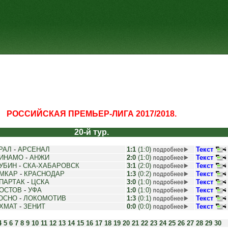
РОССИЙСКАЯ ПРЕМЬЕР-ЛИГА 2017/2018.
20-й тур.
РАЛ
-
АРСЕНАЛ
1:1
(1:0)
Текст
ИНАМО
-
АНЖИ
2:0
(1:0)
Текст
УБИН
-
СКА-ХАБАРОВСК
3:1
(2:0)
Текст
МКАР
-
КРАСНОДАР
1:3
(0:2)
Текст
ПАРТАК
-
ЦСКА
3:0
(1:0)
Текст
ОСТОВ
-
УФА
1:0
(1:0)
Текст
ОСНО
-
ЛОКОМОТИВ
1:3
(0:1)
Текст
ХМАТ
-
ЗЕНИТ
0:0
(0:0)
Текст
4
5
6
7
8
9
10
11
12
13
14
15
16
17
18
19
20
21
22
23
24
25
26
27
28
29
30