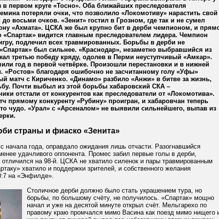
 в первом круге «Тосно». Оба ближайших преследователя
емина потеряли очки, что позволило «Локомотиву» нарастить свой
 до восьми очков. «Зенит» гостил в Грозном, где так и не сумел
ону «Ахмата». ЦСКА же был крупно бит в дерби чемпионом, и прям
о «Спартак» видится главным преследователем лидера. Чемпион
игру, подлечил всех травмированных. Борьбы в дерби не
«Спартак» был сильнее. «Краснодар», незаметно выбравшийся из
жал третью победу кряду, одолев в Перми неуступчивый «Амкар».
или год в первой четвёрке. Произошли перестановки и в нижней
ы. «Ростов» благодаря ошибочно не засчитанному голу «Уфы»
й матч с Кириченко. «Динамо» разбило «Анжи» в битве за жизнь,
ьбу. Почти выбыл из этой борьбы хабаровский СКА –
ики отстали от конкурентов как преследователи от «Локомотива».
ч прямому конкуренту «Рубину» проигран, и хабаровчан теперь
что чудо. «Урал» с «Арсеналом» не выявили сильнейшего, выпав из
ерки.
рби страны и фиаско «Зенита»
 с начала года, оправдало ожидания лишь отчасти. Разогнавшийся
енее удачливого оппонента. Промес забил первые голы в дерби,
 отличился на 98-й. ЦСКА не хватило силенок и пары травмированным
артаку» хватило и поддержки зрителей, и собственного желания
0:7 на «Энфилде».
Столичное дерби должно было стать украшением тура, но
борьбы, по большому счёту, не получилось. «Спартак» мощно
начал и уже на десятой минуте открыл счёт. Мельгарехо по
правому краю промчался мимо Васина как поезд мимо нищего 