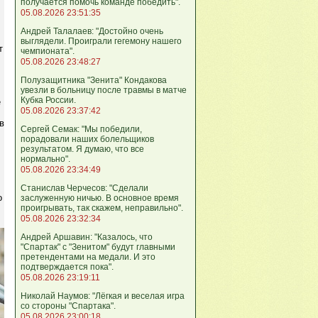
получается помочь команде победить".
05.08.2026 23:51:35
Андрей Талалаев: "Достойно очень
выглядели. Проиграли гегемону нашего
т
чемпионата".
05.08.2026 23:48:27
Полузащитника "Зенита" Кондакова
увезли в больницу после травмы в матче
Кубка России.
е
05.08.2026 23:37:42
в
Сергей Семак: "Мы победили,
порадовали наших болельщиков
результатом. Я думаю, что все
нормально".
05.08.2026 23:34:49
Станислав Черчесов: "Сделали
о
заслуженную ничью. В основное время
проигрывать, так скажем, неправильно".
05.08.2026 23:32:34
Андрей Аршавин: "Казалось, что
"Спартак" с "Зенитом" будут главными
претендентами на медали. И это
подтверждается пока".
05.08.2026 23:19:11
Николай Наумов: "Лёгкая и веселая игра
со стороны "Спартака".
05.08.2026 23:00:18