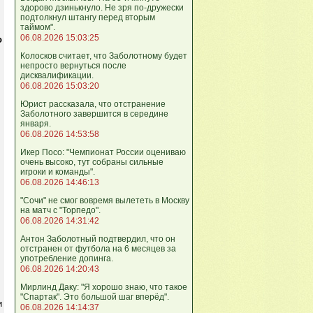
здорово дзинькнуло. Не зря по‑дружески
подтолкнул штангу перед вторым
таймом".
06.08.2026 15:03:25
о
Колосков считает, что Заболотному будет
непросто вернуться после
дисквалификации.
06.08.2026 15:03:20
Юрист рассказала, что отстранение
Заболотного завершится в середине
января.
06.08.2026 14:53:58
Икер Посо: "Чемпионат России оцениваю
очень высоко, тут собраны сильные
игроки и команды".
06.08.2026 14:46:13
"Сочи" не смог вовремя вылететь в Москву
на матч с "Торпедо".
06.08.2026 14:31:42
Антон Заболотный подтвердил, что он
отстранен от футбола на 6 месяцев за
употребление допинга.
06.08.2026 14:20:43
Мирлинд Даку: "Я хорошо знаю, что такое
"Спартак". Это большой шаг вперёд".
и
06.08.2026 14:14:37