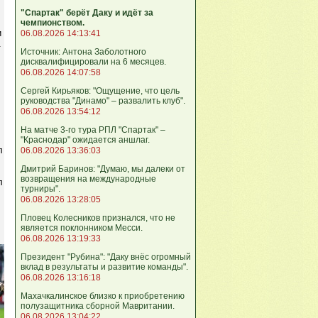
"Спартак" берёт Даку и идёт за
чемпионством.
и
06.08.2026 14:13:41
.
Источник: Антона Заболотного
дисквалифицировали на 6 месяцев.
06.08.2026 14:07:58
Сергей Кирьяков: "Ощущение, что цель
руководства "Динамо" – развалить клуб".
06.08.2026 13:54:12
На матче 3-го тура РПЛ "Спартак" –
"Краснодар" ожидается аншлаг.
л
06.08.2026 13:36:03
Дмитрий Баринов: "Думаю, мы далеки от
возвращения на международные
л
турниры".
06.08.2026 13:28:05
Пловец Колесников признался, что не
является поклонником Месси.
06.08.2026 13:19:33
Президент "Рубина": "Даку внёс огромный
вклад в результаты и развитие команды".
06.08.2026 13:16:18
Махачкалинское близко к приобретению
полузащитника сборной Мавритании.
06.08.2026 13:04:22