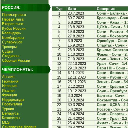
РОССИЯ:
Тур
Дата
Соперник
1
23.7.2023
Сочи - Балтика - 
Премьер-лига
2
30.7.2023
Краснодар - Сочи
Первая лига
3
6.8.2023
Сочи - Ахмат - 1:
Вторая лига
4
13.8.2023
ЦСКА - Сочи - 3:
Кубок России
5
19.8.2023
Сочи - Ростов - 4
Календарь
6
27.8.2023
Сочи - Локомотив
Бомбардиры
7
3.9.2023
Оренбург - Сочи 
Суперкубок
8
16.9.2023
Спартак - Сочи - 
Тренеры
9
23.9.2023
Крылья Советов 
Судьи
10
1.10.2023
Факел - Сочи - 2:
Стадионы
11
7.10.2023
Сочи - Зенит - 0:
Сборная России
12
22.10.2023
Урал - Сочи - 1:4
13
29.10.2023
Пари НН - Сочи -
ЧЕМПИОНАТЫ:
14
6.11.2023
Сочи - Динамо - 
Англия
15
12.11.2023
Сочи - Рубин - 0:
Германия
16
25.11.2023
Зенит - Сочи - 3:
Испания
17
2.12.2023
Сочи - Крылья С
Италия
18
10.12.2023
Сочи - Оренбург 
Франция
19
3.3.2024
Балтика - Сочи - 
Нидерланды
20
10.3.2024
Локомотив - Сочи
Португалия
22
30.3.2024
Сочи - ЦСКА - 2:
Турция
23
6.4.2024
Ростов - Сочи - 2
Беларусь
24
13.4.2024
Сочи - Спартак - 
Казахстан
25
21.4.2024
Сочи - Урал - 2:2
MLS
21
25.4.2024
Ахмат - Сочи - 1:
Саудовская Аравия
26
29.4.2024
Сочи - Факел - 0: