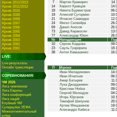
7
Мартин Крамарич
14.
Архив 2012/2013
14
Кирилл Кравцов
14.
Архив 2011/2012
18
Никита Бурмистров
06.
Архив 2010
19
Алексей Сутормин
10.
Архив 2009
21
Игнасио Сааведра
12.
Архив 2008
24
Мигел Силвейра
26.
Архив 2007
69
Данил Аносов
26.
Архив 2006
73
Давид Киракосян
13.
Архив 2005
77
Александар Юкич
26.
Архив 2004
№
Нападающие
Год
Архив 2003
10
Серхио Кордова
09.
Архив 2002
23
Сауль Гуарирапа
18.
Архив 2001
38
Антон Камышенко
16.
LIVE:
Live-результаты
Онлайн трансляции
П
Игроки
Год
Иван Миладинович
14.
СОРЕВНОВАНИЯ:
Иван Игнатьев
06.
Амир Батырев
11.
ЧМ 2026
Лука Джорджевич
09.
Лига чемпионов
Кристиан Нобоа
09.
Лига Европы
Георгий Мелкадзе
04.
Лига конференций
Игорь Юрганов
10.
Лига наций
Тимофей Шипунов
20.
Клубный ЧМ
Артем Мещанинов
19.
Суперкубок УЕФА
Алехандро Кабеса
11.
Межконтинентальный
кубок