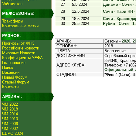
Узбекистан
27
5.5.2024
Динамо - Сочи - 
28
12.5.2024
Сочи - Пари НН -
МЕЖСЕЗОНЬЕ:
29
18.5.2024
Сочи - Краснодар
Трансферы
30
25.5.2024
Рубин - Сочи - 1:
Контрольные матчи
РАЗНОЕ:
АРХИВ:
Сезоны -
2020
,
2
Прогнозы от ФНК
ОСНОВАН:
2018.
Российские новости
ЦВЕТА:
Бело-синие.
Мировые Новости
ДОСТИЖЕНИЯ:
Серебряный приз
Коэффициенты УЕФА
354340, Краснода
Голосование
АДРЕС КЛУБА:
Телефон: +7 (862
Поиск
Официальный ин
Вакансии
СТАДИОН:
"Фишт" (Сочи). В
Новый Форум
Старый Форум
Контакты
АРХИВЫ:
ЧМ 2022
ЧМ 2018
ЧМ 2014
ЧМ 2010
ЧМ 2006
ЧМ 2002
ЕВРО 2024