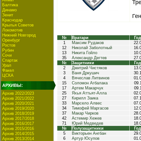
Тре
Балтика
Динамо
Зенит
Ге
Краснодар
Крылья Советов
Локомотив
Нижний Новгород
№
Вратари
Год
Оренбург
1
Максим Рудаков
22.
Ростов
12
Николай Заболотный
16.
Рубин
13
Никита Гойло
10.
Сочи
35
Александр Дегтев
27.
Спартак
№
Защитники
Год
Урал
2
Дмитрий Чистяков
13.
Факел
3
Ваня Дркушич
30.
ЦСКА
4
Вячеслав Литвинов
01.
15
Соломон Агбалака
09.
АРХИВЫ:
17
Артем Макарчук
09.
25
Яхья Аттьят-Алла
02.
Архив 2022/2023
27
Кирилл Заика
07.
Архив 2021/2022
33
Марсело Алвес
07.
Архив 2020/2021
34
Тимофей Маргасов
12.
Архив 2019/2020
37
Макар Чирков
28.
Архив 2018/2019
42
Астемир Хежев
18.
Архив 2017/2018
71
Юрий Медведев
18.
Архив 2016/2017
№
Полузащитники
Год
Архив 2015/2016
5
Викторьен Ангбан
29.
Архив 2014/2015
6
Артур Юсупов
01.
Архив 2013/2014