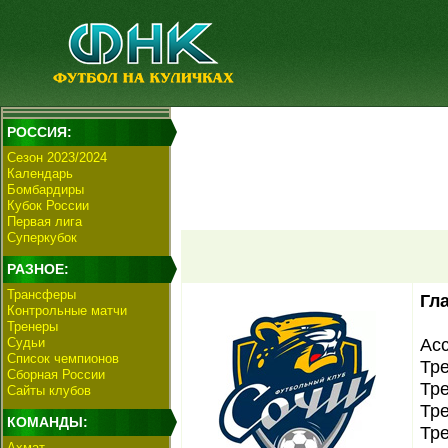
РОССИЯ:
Сезон 2023/2024
Календарь
Бомбардиры
Кубок России
Первая лига
Суперкубок
РАЗНОЕ:
Трансферы
Гл
Контрольные матчи
Тренеры
Асс
Судьи
Список чемпионов
Тре
Сборная России
Тре
Сайты клубов
Тре
КОМАНДЫ:
Тре
Ахмат