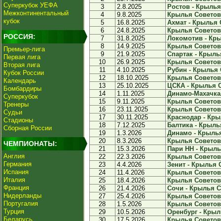
Суперкубок УЕФА
3
2.8.2025
Ростов - Крылья 
Межконтинентальный
4
9.8.2025
Крылья Советов -
кубок
5
16.8.2025
Ахмат - Крылья С
6
24.8.2025
Крылья Советов 
РОССИЯ:
7
31.8.2025
Локомотив - Кры
8
14.9.2025
Крылья Советов 
Премьер-лига
9
21.9.2025
Спартак - Крылья
Первая лига
10
26.9.2025
Крылья Советов 
Вторая лига
11
4.10.2025
Рубин - Крылья 
Кубок России
12
18.10.2025
Крылья Советов 
Календарь
13
25.10.2025
ЦСКА - Крылья С
Бомбардиры
14
1.11.2025
Динамо-Махачкал
Суперкубок
15
9.11.2025
Крылья Советов -
Тренеры
16
23.11.2025
Крылья Советов -
Судьи
17
30.11.2025
Краснодар - Кры
Стадионы
18
7.12.2025
Балтика - Крылья
Сборная России
19
1.3.2026
Динамо - Крылья
20
8.3.2026
Крылья Советов 
ЧЕМПИОНАТЫ:
21
15.3.2026
Пари НН - Крыль
Англия
22
22.3.2026
Крылья Советов 
Германия
23
4.4.2026
Зенит - Крылья С
Испания
24
11.4.2026
Крылья Советов -
Италия
25
18.4.2026
Крылья Советов 
Франция
26
21.4.2026
Сочи - Крылья С
Нидерланды
27
25.4.2026
Крылья Советов 
Португалия
28
1.5.2026
Крылья Советов -
Турция
29
10.5.2026
Оренбург - Крыл
Беларусь
30
17.5.2026
Крылья Советов 