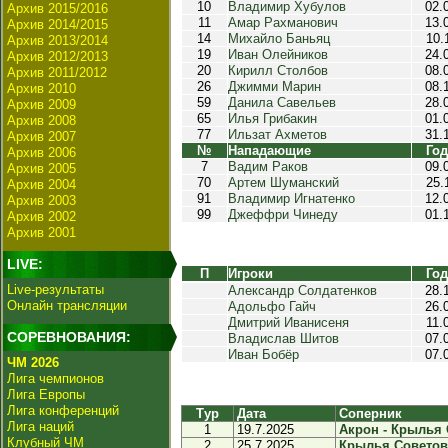
10
Владимир Хубулов
02.
Архив 2015/2016
11
Амар Рахманович
13.
Архив 2014/2015
14
Михайло Баньяц
10.
Архив 2013/2014
19
Иван Олейников
24.
Архив 2012/2013
20
Кирилл Столбов
08.
Архив 2011/2012
26
Джимми Марин
08.
Архив 2010
59
Данила Савельев
28.
Архив 2009
65
Илья Грибакин
01.
Архив 2008
77
Ильзат Ахметов
31.
Архив 2007
№
Нападающие
Год
Архив 2006
7
Вадим Раков
09.
Архив 2005
70
Артем Шуманский
25.
Архив 2004
91
Владимир Игнатенко
12.
Архив 2003
99
Джеффри Чинеду
01.
Архив 2002
Архив 2001
LIVE:
П
Игроки
Год
Live-результаты
Александр Солдатенков
28.
Онлайн трансляции
Адольфо Гайч
26.
Дмитрий Иванисеня
11.
СОРЕВНОВАНИЯ:
Владислав Шитов
07.
Иван Бобёр
07.
ЧМ 2026
Лига чемпионов
Лига Европы
Лига конференций
Тур
Дата
Соперник
Лига наций
1
19.7.2025
Акрон - Крылья 
Клубный ЧМ
2
25.7.2025
Крылья Советов 