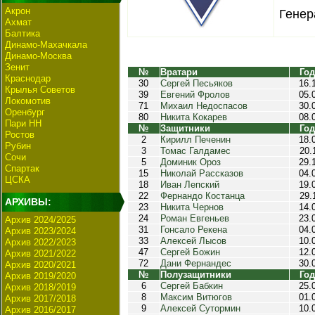
Акрон
Генер
Ахмат
Балтика
Динамо-Махачкала
Динамо-Москва
Зенит
№
Вратари
Год
Краснодар
30
Сергей Песьяков
16.
Крылья Советов
39
Евгений Фролов
05.
Локомотив
71
Михаил Недоспасов
30.
Оренбург
80
Никита Кокарев
08.
Пари НН
№
Защитники
Год
Ростов
2
Кирилл Печенин
18.
Рубин
3
Томас Галдамес
20.
Сочи
5
Доминик Ороз
29.
Спартак
15
Николай Рассказов
04.
ЦСКА
18
Иван Лепский
19.
22
Фернандо Костанца
29.
АРХИВЫ:
23
Никита Чернов
14.
24
Роман Евгеньев
23.
Архив 2024/2025
31
Гонсало Рекена
04.
Архив 2023/2024
33
Алексей Лысов
10.
Архив 2022/2023
47
Сергей Божин
12.
Архив 2021/2022
72
Дани Фернандес
30.
Архив 2020/2021
№
Полузащитники
Год
Архив 2019/2020
6
Сергей Бабкин
25.
Архив 2018/2019
8
Максим Витюгов
01.
Архив 2017/2018
9
Алексей Сутормин
10.
Архив 2016/2017