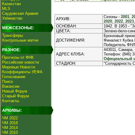
Казахстан
MLS
Саудовская Аравия
Сезоны -
2001
,
2
Узбекистан
АРХИВ:
2020
,
2022
,
2023
ОСНОВАН:
1942. В 1953 - "З
МЕЖСЕЗОНЬЕ:
ЦВЕТА:
Зелено-бело-син
Трансферы
Бронзовый призе
Контрольные матчи
ДОСТИЖЕНИЯ:
Финалист Кубка Р
Победитель ФНЛ 
РАЗНОЕ:
443011, Самара, 
АДРЕС КЛУБА:
Телефон: (846) 33
Прогнозы от ФНК
Официальный ин
Российские новости
СТАДИОН:
"Солидарность С
Мировые Новости
Коэффициенты УЕФА
Голосование
Поиск
Вакансии
Новый Форум
Старый Форум
Контакты
АРХИВЫ:
ЧМ 2022
ЧМ 2018
ЧМ 2014
ЧМ 2010