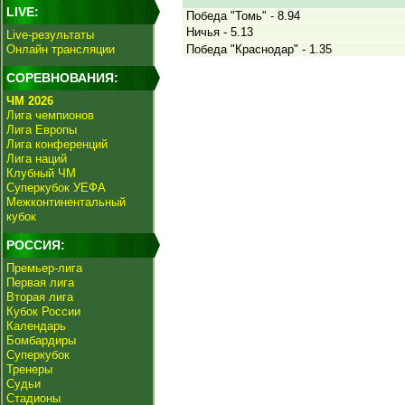
LIVE:
Победа "Томь" - 8.94
Ничья - 5.13
Live-результаты
Онлайн трансляции
Победа "Краснодар" - 1.35
СОРЕВНОВАНИЯ:
ЧМ 2026
Лига чемпионов
Лига Европы
Лига конференций
Лига наций
Клубный ЧМ
Суперкубок УЕФА
Межконтинентальный
кубок
РОССИЯ:
Премьер-лига
Первая лига
Вторая лига
Кубок России
Календарь
Бомбардиры
Суперкубок
Тренеры
Судьи
Стадионы