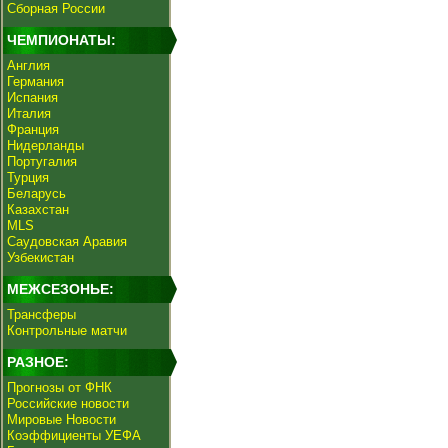
Сборная России
ЧЕМПИОНАТЫ:
Англия
Германия
Испания
Италия
Франция
Нидерланды
Португалия
Турция
Беларусь
Казахстан
MLS
Саудовская Аравия
Узбекистан
МЕЖСЕЗОНЬЕ:
Трансферы
Контрольные матчи
РАЗНОЕ:
Прогнозы от ФНК
Российские новости
Мировые Новости
Коэффициенты УЕФА