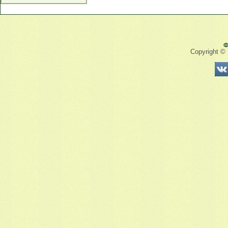
Ф
Copyright ©