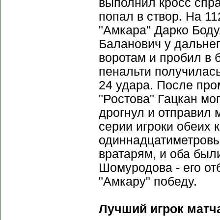
выполнил кросс справ
попал в створ. На 11
"Амкара" Дарко Бод
Баланович у дальнег
воротам и пробил в 
пенальти получилась
24 удара. После пр
"Ростова" Гацкан мо
дрогнул и отправил 
серии игроки обеих 
одиннадцатиметровы
вратарям, и оба был
Шомуродова - его от
"Амкару" победу.
Лучший игрок матч