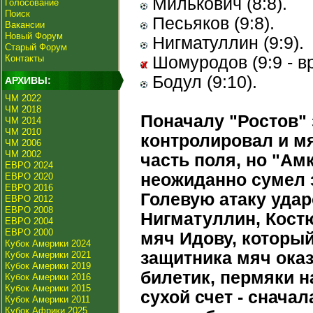
Милькович (8:8).
Голосование
Поиск
Песьяков (9:8).
Вакансии
Новый Форум
Нигматуллин (9:9).
Старый Форум
Контакты
Шомуродов (9:9 - вр
Бодул (9:10).
АРХИВЫ:
ЧМ 2022
ЧМ 2018
Поначалу "Ростов"
ЧМ 2014
ЧМ 2010
контролировал и м
ЧМ 2006
ЧМ 2002
часть поля, но "Ам
ЕВРО 2024
неожиданно сумел 
ЕВРО 2020
ЕВРО 2016
Голевую атаку удар
ЕВРО 2012
ЕВРО 2008
Нигматуллин, Кост
ЕВРО 2004
ЕВРО 2000
мяч Идову, который
Кубок Америки 2024
защитника мяч ока
Кубок Америки 2021
Кубок Америки 2019
билетик, пермяки н
Кубок Америки 2016
Кубок Америки 2015
сухой счет - сначал
Кубок Америки 2011
Кубок Африки 2025