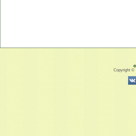
Ф
Copyright ©