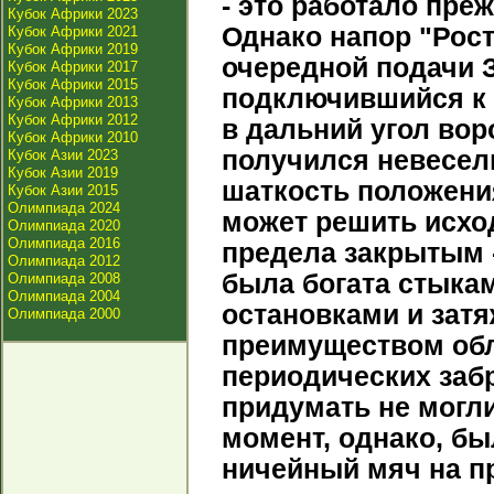
- это работало пре
Кубок Африки 2023
Однако напор "Рост
Кубок Африки 2021
Кубок Африки 2019
очередной подачи З
Кубок Африки 2017
Кубок Африки 2015
подключившийся к 
Кубок Африки 2013
Кубок Африки 2012
в дальний угол вор
Кубок Африки 2010
получился невесел
Кубок Азии 2023
Кубок Азии 2019
шаткость положени
Кубок Азии 2015
Олимпиада 2024
может решить исход
Олимпиада 2020
Олимпиада 2016
предела закрытым -
Олимпиада 2012
была богата стыка
Олимпиада 2008
Олимпиада 2004
остановками и зат
Олимпиада 2000
преимуществом обла
периодических забр
придумать не могл
момент, однако, бы
ничейный мяч на п