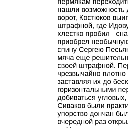
пермякам переходить
нашли возможность д
ворот, Костюков выиг
штрафной, где Идову
хлестко пробил - сн
приобрел необычную 
спину Сергею Песьяк
мяча еще решительне
своей штрафной. Пер
чрезвычайно плотно 
заставляя их до бес
горизонтальными пер
добиваться угловых,
Сиваков были практи
упорство дончан был
очередной раз откры