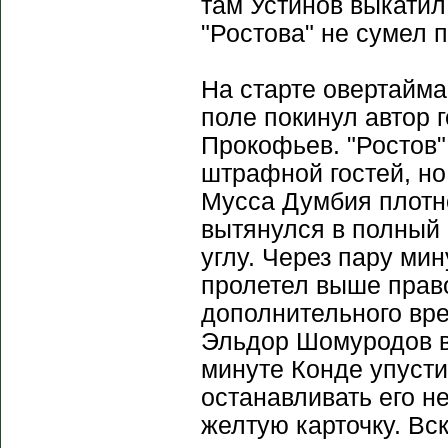
там Устинов выкатил
"Ростова" не сумел п
На старте овертайма
поле покинул автор 
Прокофьев. "Ростов"
штрафной гостей, но
Мусса Думбия плотно
вытянулся в полный 
углу. Через пару ми
пролетел выше прав
дополнительного вре
Эльдор Шомуродов в
минуте Конде упуст
останавливать его н
желтую карточку. В