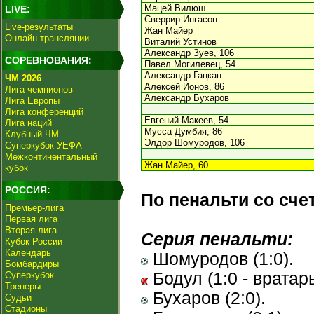
Мацей Вилюш
LIVE:
Сверрир Ингасон
Live-результаты
Жан Майер
Онлайн трансляции
Виталий Устинов
Александр Зуев, 106
СОРЕВНОВАНИЯ:
Павел Могилевец, 54
Александр Гацкан
ЧМ 2026
Алексей Ионов, 86
Лига чемпионов
Александр Бухаров
Лига Европы
Лига конференций
Евгений Макеев, 54
Лига наций
Мусса Думбия, 86
Клубный ЧМ
Элдор Шомуродов, 106
Суперкубок УЕФА
Межконтинентальный
Жан Майер, 60
кубок
РОССИЯ:
По пенальти со сче
Премьер-лига
Первая лига
Вторая лига
Серия пенальти:
Кубок России
Календарь
Шомуродов (1:0).
Бомбардиры
Бодул (1:0 - вратарь
Суперкубок
Тренеры
Бухаров (2:0).
Судьи
Стадионы