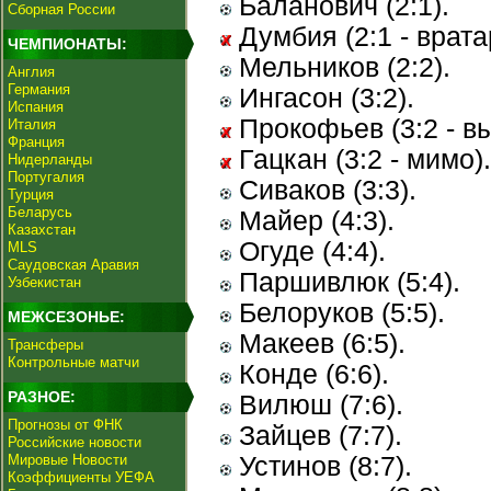
Баланович (2:1).
Сборная России
Думбия (2:1 - врата
ЧЕМПИОНАТЫ:
Мельников (2:2).
Англия
Германия
Ингасон (3:2).
Испания
Прокофьев (3:2 - в
Италия
Франция
Гацкан (3:2 - мимо).
Нидерланды
Португалия
Сиваков (3:3).
Турция
Беларусь
Майер (4:3).
Казахстан
Огуде (4:4).
MLS
Саудовская Аравия
Паршивлюк (5:4).
Узбекистан
Белоруков (5:5).
МЕЖСЕЗОНЬЕ:
Макеев (6:5).
Трансферы
Контрольные матчи
Конде (6:6).
РАЗНОЕ:
Вилюш (7:6).
Прогнозы от ФНК
Зайцев (7:7).
Российские новости
Мировые Новости
Устинов (8:7).
Коэффициенты УЕФА