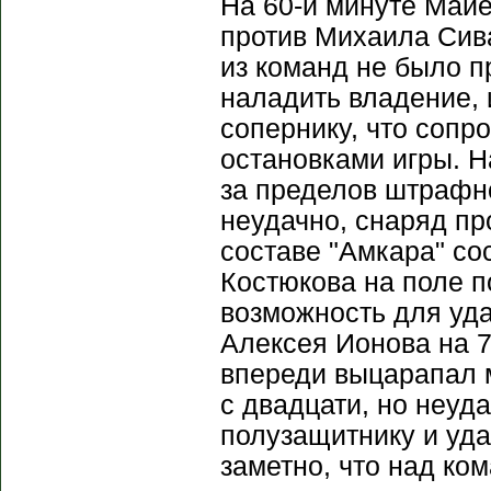
На 60-й минуте Майе
против Михаила Сива
из команд не было п
наладить владение, 
сопернику, что соп
остановками игры. Н
за пределов штрафно
неудачно, снаряд пр
составе "Амкара" со
Костюкова на поле п
возможность для уда
Алексея Ионова на 73
впереди выцарапал м
с двадцати, но неуда
полузащитнику и уда
заметно, что над ко