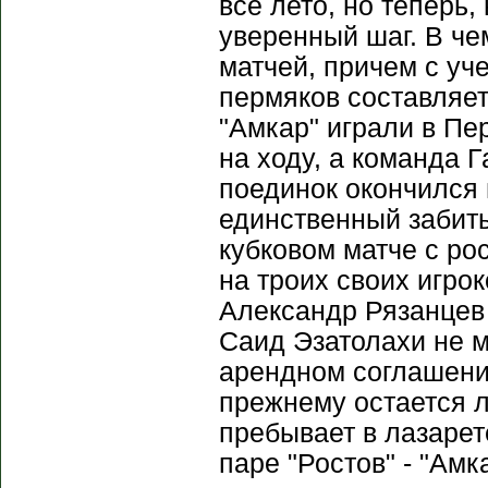
все лето, но теперь
уверенный шаг. В че
матчей, причем с уч
пермяков составляет
"Амкар" играли в Пе
на ходу, а команда Г
поединок окончился
единственный забиты
кубковом матче с ро
на троих своих игро
Александр Рязанцев 
Саид Эзатолахи не мо
арендном соглашении
прежнему остается 
пребывает в лазарет
паре "Ростов" - "Ам