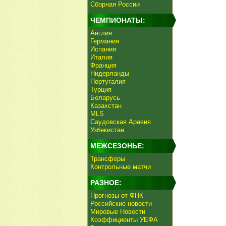
Сборная России
ЧЕМПИОНАТЫ:
Англия
Германия
Испания
Италия
Франция
Нидерланды
Португалия
Турция
Беларусь
Казахстан
MLS
Саудовская Аравия
Узбекистан
МЕЖСЕЗОНЬЕ:
Трансферы
Контрольные матчи
РАЗНОЕ:
Прогнозы от ФНК
Российские новости
Мировые Новости
Коэффициенты УЕФА