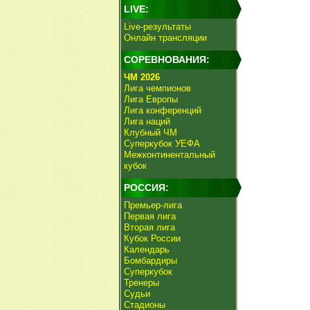
LIVE:
Live-результаты
Онлайн трансляции
СОРЕВНОВАНИЯ:
ЧМ 2026
Лига чемпионов
Лига Европы
Лига конференций
Лига наций
Клубный ЧМ
Суперкубок УЕФА
Межконтинентальный
кубок
РОССИЯ:
Премьер-лига
Первая лига
Вторая лига
Кубок России
Календарь
Бомбардиры
Суперкубок
Тренеры
Судьи
Стадионы